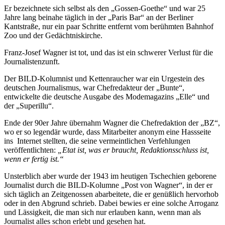
Er bezeichnete sich selbst als den „Gossen-Goethe“ und war 25
Jahre lang beinahe täglich in der „Paris Bar“ an der Berliner
Kantstraße, nur ein paar Schritte entfernt vom berühmten Bahnhof
Zoo und der Gedächtniskirche.
Franz-Josef Wagner ist tot, und das ist ein schwerer Verlust für die
Journalistenzunft.
Der BILD-Kolumnist und Kettenraucher war ein Urgestein des
deutschen Journalismus, war Chefredakteur der „Bunte“,
entwickelte die deutsche Ausgabe des Modemagazins „Elle“ und
der „Superillu“.
Ende der 90er Jahre übernahm Wagner die Chefredaktion der „BZ“,
wo er so legendär wurde, dass Mitarbeiter anonym eine Hassseite
ins Internet stellten, die seine vermeintlichen Verfehlungen
veröffentlichten:
„Etat ist, was er braucht, Redaktionsschluss ist,
wenn er fertig ist.“
Unsterblich aber wurde der 1943 im heutigen Tschechien geborene
Journalist durch die BILD-Kolumne „Post von Wagner“, in der er
sich täglich an Zeitgenossen abarbeitete, die er genüßlich hervorhob
oder in den Abgrund schrieb. Dabei bewies er eine solche Arroganz
und Lässigkeit, die man sich nur erlauben kann, wenn man als
Journalist alles schon erlebt und gesehen hat.