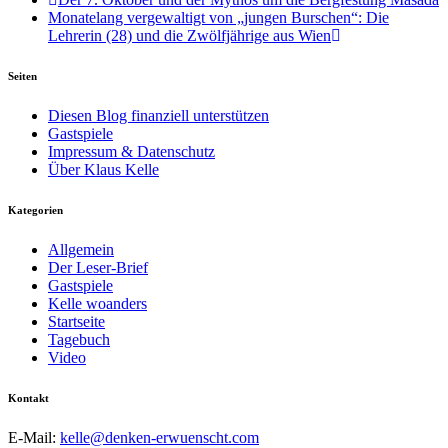
Monatelang vergewaltigt von „jungen Burschen“: Die
Lehrerin (28) und die Zwölfjährige aus Wien
Seiten
Diesen Blog finanziell unterstützen
Gastspiele
Impressum & Datenschutz
Über Klaus Kelle
Kategorien
Allgemein
Der Leser-Brief
Gastspiele
Kelle woanders
Startseite
Tagebuch
Video
Kontakt
E-Mail:
kelle@denken-erwuenscht.com