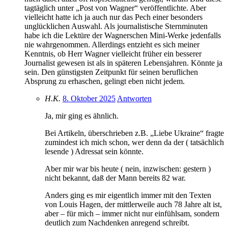
tagtäglich unter „Post von Wagner“ veröffentlichte. Aber
vielleicht hatte ich ja auch nur das Pech einer besonders
unglücklichen Auswahl. Als journalistische Sternminuten
habe ich die Lektüre der Wagnerschen Mini-Werke jedenfalls
nie wahrgenommen. Allerdings entzieht es sich meiner
Kenntnis, ob Herr Wagner vielleicht früher ein besserer
Journalist gewesen ist als in späteren Lebensjahren. Könnte ja
sein. Den günstigsten Zeitpunkt für seinen beruflichen
Absprung zu erhaschen, gelingt eben nicht jedem.
H.K.
8. Oktober 2025
Antworten
Ja, mir ging es ähnlich.
Bei Artikeln, überschrieben z.B. „Liebe Ukraine“ fragte
zumindest ich mich schon, wer denn da der ( tatsächlich
lesende ) Adressat sein könnte.
Aber mir war bis heute ( nein, inzwischen: gestern )
nicht bekannt, daß der Mann bereits 82 war.
Anders ging es mir eigentlich immer mit den Texten
von Louis Hagen, der mittlerweile auch 78 Jahre alt ist,
aber – für mich – immer nicht nur einfühlsam, sondern
deutlich zum Nachdenken anregend schreibt.