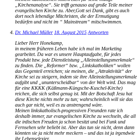
„Kirchenanalyse“. Sie trifft genauso auf große Teile meiner
evangelischen Kirche zu. Aber,Gott sei Dank, gibt es auch
dort noch lebendige Mitchristen, die der Ermutigung
bedürfen und nicht im “ Mainstream“ mitschwimmen.
Dr. Michael Müller
18. August 2015
Antworten
Lieber Herr Honekamp,
in meinem früheren Leben habe ich mal im Marketing
gearbeitet. Da war es unsere Hauptaufgabe, für jedes
Produkt bzw. jede Dienstleistung „Alleinstellungsmerkmale“
zu finden. Die „Reformer“ bzw. „Linkskatholiken“ wollen
das Gegenteil erreichen; sie meinen, die „Attraktivität“ der
Kirche sei zu steigern, indem sie ihre Alleinstellungsmerkmale
aufgibt und „ununterscheidbar“ von der Welt wird. Das mag
für eine KKKK (Käßmann-Küngsche-Kuschel-Kirche)
reichen, die sich selbst genug ist. Mit der Botschaft Jesu hat
diese Kirche nichts mehr zu tun; wahrscheinlich will sie das
auch gar nicht, weil es zu anstrengend wäre.
Meinen linkskatholisch-progressiven Freunden rate ich
deshalb immer, zur evangelischen Kirche zu wechseln, die all
die irdischen Freuden ja schon besitzt und bei Funk und
Fernsehen sehr beliebt ist. Aber das tun sie nicht, denn dann
könnten sie ja nicht mehr meckern – und das ist ja irgendwie
ihr Lebenselexier.