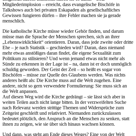
Mitgliederimplosion – erreicht, dass evangelische Bischöfe in
Talkshows auch bei privaten Eskapaden als gesellschaftliches
Gewissen fungieren dürfen – ihre Fehler machen sie ja gerade
menschlich.
Die katholische Kirche müsse wieder Gehör finden, und darum
müsse man die Sprache der Menschen sprechen, sich an ihrer
„Lebenswirklichkeit“ orientieren. Daran, dass jede zweite oder dritte
Ehe – je nach Statistik – geschieden wird? Daran, dass niemand
mehr etwas anstößiges daran findet, die eigene Sexualität zum
Politikum zu stilisieren? Und wenn jemand etwas nicht mehr als
Sünde zu erkennen in der Lage ist – na, dann ist er doch unmöglich
schuldig geworden. Der Geist der Zeit – so heißt es sogar von
Bischöfen – müsse zur Quelle des Glaubens werden. Was nichts
anderes heißt als: Die Kirche muss auf die Welt zugehen. Eine
andere, nicht so gern verwendete Formulierung: Sie muss sich an
die Welt anpassen.
Auf diesen Weg wird die Kirche gedrängt – sie lässt sich aber in
weiten Teilen auch nicht lange bitten. In der verzweifelten Suche
nach Relevanz werden strittige Themen und Widersprüche zum
Zeitgeist geschleift und relativiert. Niemanden zurückzulassen
bedeutet plötzlich, den Anspruch an die Menschen zu senken, statt
ihnen zu zeigen, wie sie über sich hinaus wachsen können.
Und dann, was steht am Ende dieses Weges? Eine von der Welt