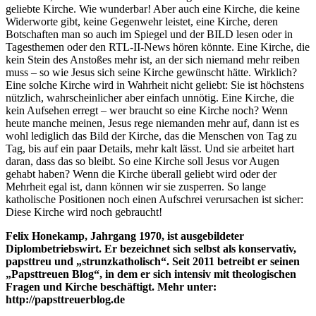
geliebte Kirche. Wie wunderbar! Aber auch eine Kirche, die keine
Widerworte gibt, keine Gegenwehr leistet, eine Kirche, deren
Botschaften man so auch im Spiegel und der BILD lesen oder in
Tagesthemen oder den RTL-II-News hören könnte. Eine Kirche, die
kein Stein des Anstoßes mehr ist, an der sich niemand mehr reiben
muss – so wie Jesus sich seine Kirche gewünscht hätte. Wirklich?
Eine solche Kirche wird in Wahrheit nicht geliebt: Sie ist höchstens
nützlich, wahrscheinlicher aber einfach unnötig. Eine Kirche, die
kein Aufsehen erregt – wer braucht so eine Kirche noch? Wenn
heute manche meinen, Jesus rege niemanden mehr auf, dann ist es
wohl lediglich das Bild der Kirche, das die Menschen von Tag zu
Tag, bis auf ein paar Details, mehr kalt lässt. Und sie arbeitet hart
daran, dass das so bleibt. So eine Kirche soll Jesus vor Augen
gehabt haben? Wenn die Kirche überall geliebt wird oder der
Mehrheit egal ist, dann können wir sie zusperren. So lange
katholische Positionen noch einen Aufschrei verursachen ist sicher:
Diese Kirche wird noch gebraucht!
Felix Honekamp, Jahrgang 1970, ist ausgebildeter
Diplombetriebswirt. Er bezeichnet sich selbst als konservativ,
papsttreu und „strunzkatholisch“. Seit 2011 betreibt er seinen
„Papsttreuen Blog“, in dem er sich intensiv mit theologischen
Fragen und Kirche beschäftigt. Mehr unter:
http://papsttreuerblog.de