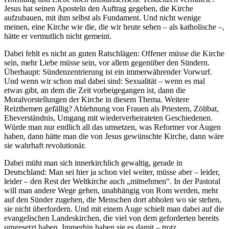
Jesus hat seinen Aposteln den Auftrag gegeben, die Kirche
aufzubauen, mit ihm selbst als Fundament. Und nicht wenige
meinen, eine Kirche wie die, die wir heute sehen – als katholische –,
hätte er vermutlich nicht gemeint.
Dabei fehlt es nicht an guten Ratschlägen: Offener müsse die Kirche
sein, mehr Liebe müsse sein, vor allem gegenüber den Sündern.
Überhaupt: Sündenzentrierung ist ein immerwährender Vorwurf.
Und wenn wir schon mal dabei sind: Sexualität – wenn es mal
etwas gibt, an dem die Zeit vorbeigegangen ist, dann die
Moralvorstellungen der Kirche in diesem Thema. Weitere
Reizthemen gefällig? Ablehnung von Frauen als Priestern, Zölibat,
Eheverständnis, Umgang mit wiederverheirateten Geschiedenen.
Würde man nur endlich all das umsetzen, was Reformer vor Augen
haben, dann hätte man die von Jesus gewünschte Kirche, dann wäre
sie wahrhaft revolutionär.
Dabei müht man sich innerkirchlich gewaltig, gerade in
Deutschland: Man sei hier ja schon viel weiter, müsse aber – leider,
leider – den Rest der Weltkirche auch „mitnehmen“. In der Pastoral
will man andere Wege gehen, unabhängig von Rom werden, mehr
auf den Sünder zugehen, die Menschen dort abholen wo sie stehen,
sie nicht überfordern. Und mit einem Auge schielt man dabei auf die
evangelischen Landeskirchen, die viel von dem geforderten bereits
umgesetzt haben. Immerhin haben sie es damit – trotz