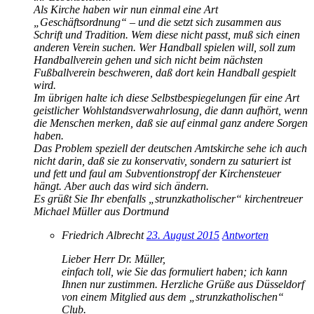
Als Kirche haben wir nun einmal eine Art
„Geschäftsordnung“ – und die setzt sich zusammen aus
Schrift und Tradition. Wem diese nicht passt, muß sich einen
anderen Verein suchen. Wer Handball spielen will, soll zum
Handballverein gehen und sich nicht beim nächsten
Fußballverein beschweren, daß dort kein Handball gespielt
wird.
Im übrigen halte ich diese Selbstbespiegelungen für eine Art
geistlicher Wohlstandsverwahrlosung, die dann aufhört, wenn
die Menschen merken, daß sie auf einmal ganz andere Sorgen
haben.
Das Problem speziell der deutschen Amtskirche sehe ich auch
nicht darin, daß sie zu konservativ, sondern zu saturiert ist
und fett und faul am Subventionstropf der Kirchensteuer
hängt. Aber auch das wird sich ändern.
Es grüßt Sie Ihr ebenfalls „strunzkatholischer“ kirchentreuer
Michael Müller aus Dortmund
Friedrich Albrecht
23. August 2015
Antworten
Lieber Herr Dr. Müller,
einfach toll, wie Sie das formuliert haben; ich kann
Ihnen nur zustimmen. Herzliche Grüße aus Düsseldorf
von einem Mitglied aus dem „strunzkatholischen“
Club.