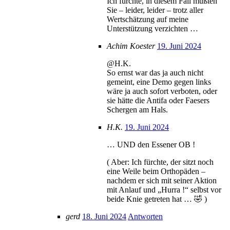
Ich fürchte, in diesem Fall müßten
Sie – leider, leider – trotz aller
Wertschätzung auf meine
Unterstützung verzichten …
Achim Koester
19. Juni 2024
@H.K.
So ernst war das ja auch nicht
gemeint, eine Demo gegen links
wäre ja auch sofort verboten, oder
sie hätte die Antifa oder Faesers
Schergen am Hals.
H.K.
19. Juni 2024
… UND den Essener OB !
( Aber: Ich fürchte, der sitzt noch
eine Weile beim Orthopäden –
nachdem er sich mit seiner Aktion
mit Anlauf und „Hurra !“ selbst vor
beide Knie getreten hat … 🤣 )
gerd
18. Juni 2024
Antworten