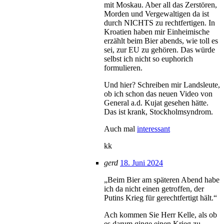
mit Moskau. Aber all das Zerstören,
Morden und Vergewaltigen da ist
durch NICHTS zu rechtfertigen. In
Kroatien haben mir Einheimische
erzählt beim Bier abends, wie toll es
sei, zur EU zu gehören. Das würde
selbst ich nicht so euphorich
formulieren.
Und hier? Schreiben mir Landsleute,
ob ich schon das neuen Video von
General a.d. Kujat gesehen hätte.
Das ist krank, Stockholmsyndrom.
Auch mal
interessant
kk
gerd
18. Juni 2024
„Beim Bier am späteren Abend habe
ich da nicht einen getroffen, der
Putins Krieg für gerechtfertigt hält.“
Ach kommen Sie Herr Kelle, als ob
es darum ginge einen Krieg zu