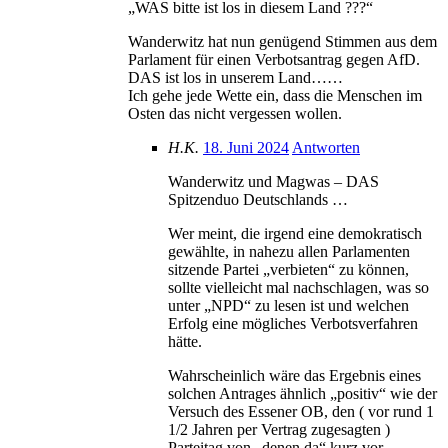
„WAS bitte ist los in diesem Land ???“
Wanderwitz hat nun genügend Stimmen aus dem
Parlament für einen Verbotsantrag gegen AfD.
DAS ist los in unserem Land……
Ich gehe jede Wette ein, dass die Menschen im
Osten das nicht vergessen wollen.
H.K.
18. Juni 2024
Antworten
Wanderwitz und Magwas – DAS
Spitzenduo Deutschlands …
Wer meint, die irgend eine demokratisch
gewählte, in nahezu allen Parlamenten
sitzende Partei „verbieten“ zu können,
sollte vielleicht mal nachschlagen, was so
unter „NPD“ zu lesen ist und welchen
Erfolg eine mögliches Verbotsverfahren
hätte.
Wahrscheinlich wäre das Ergebnis eines
solchen Antrages ähnlich „positiv“ wie der
Versuch des Essener OB, den ( vor rund 1
1/2 Jahren per Vertrag zugesagten )
Parteitag von „denen da“ kurz vor