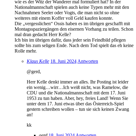
wie es der Witz der Wanderer mal formuliert hat? In der
Nationalmannschaft spielen auch keine Typen mehr mit den
Nachnahmen Seeler oder Vogts, die man nicht so ohne
weiteres mit einem Koffer voll Geld kaufen konnte.
Die „vergesslichen“ Ossis haben es im übrigen geschafft mit
Montagsspaziergängen den eisernen Vorhang zu teilen. Schon
mal dran gedacht Herr Kelle?
Ich bin im übrigen dafür, dass jeder sein Feindbild pflegen
sollte bis zum seligen Ende. Nach dem Tod spielt das eh keine
Rolle mehr.
Klaus Kelle
18. Juni 2024
Antworten
@gerd,
Herr Kelle denkt immer an alles. Ihr Posting ist leider
ein wenig…wirr…Ich weiß nicht, was Ramelow, die
CDU und die Nationalmannschaft mit dem 17. Juni
1953 zu tun haben. Aber, hey, freies Land! Wenn Sie
unter dem 17. Juni etwas über das Österreich-Spiel
gestern schreiben wollen – tun sie sich keinen Zwang
an!
kk
gerd
18. Juni 2024
Antworten