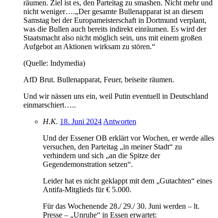
räumen. Ziel ist es, den Parteitag zu smashen. Nicht mehr und
nicht weniger….„Der gesamte Bullenapparat ist an diesem
Samstag bei der Europameisterschaft in Dortmund verplant,
was die Bullen auch bereits indirekt einräumen. Es wird der
Staatsmacht also nicht möglich sein, uns mit einem großen
Aufgebot an Aktionen wirksam zu stören.“
(Quelle: Indymedia)
AfD Brut. Bullenapparat, Feuer, beiseite räumen.
Und wir nässen uns ein, weil Putin eventuell in Deutschland
einmarschiert…..
H.K.
18. Juni 2024
Antworten
Und der Essener OB erklärt vor Wochen, er werde alles
versuchen, den Parteitag „in meiner Stadt“ zu
verhindern und sich „an die Spitze der
Gegendemonstration setzen“.
Leider hat es nicht geklappt mit dem „Gutachten“ eines
Antifa-Mitglieds für € 5.000.
Für das Wochenende 28./ 29./ 30. Juni werden – lt.
Presse – „Unruhe“ in Essen erwartet: