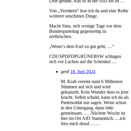
Lese gerade, was so in der AfD los ist …
Von „Verrätern“ lese ich da und eine Reihe
weiterer unschöner Dinge.
Macht Sinn, sich wenige Tage vor dem
Bundesparteitag gegenseitig zu
zerfleischen.
„Wenn‘s dem Esel zu gut geht, …“
CDUSPDFDPGRÜNEBSW schlagen
sich vor Lachen auf die Schenkel …
gerd
18. Juni 2024
M. Krah vereint rund 6 Millionen
Stimmen auf sich und wird
gekanzelt. Kein Wunder dass es jetzt
kracht. Selbst schuld, kann ich da als
Parteisoldat nur sagen. Wenn schon
in den Untergang, dann bitte
gemeinsam……Nächste Woche ist
hier im Ort AfD Stammtisch…..ich
freu mich drauf…….