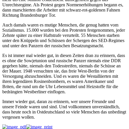
Unrechtsregime. Als Protest gegen Normenerhöhungen begann es,
dann marschierten die Arbeiter mit schwarz-rot-goldenen Fahnen
Richtung Brandenburger Tor.
Auch damals waren es mutige Menschen, die genug hatten vom
Sozialismus. 15.000 wurden bei den Protesten festgenommen, jeder
Zehnte später zu einer Haftstrafe verurteilt. 55 Menschen starben
unter den Knüppeln und Schüssen der Schergen des SED-Regimes
und unter den Panzern der russischen Besatzungsmacht.
Es ist immer mal wieder gut, in diesen Zeiten dran zu erinnern, dass
es ohne die Sowjetunion und russische Panzer niemals eine DDR
gegeben hätte, niemals den Todesstreifen, niemals die Schüsse an
der Mauer. 1948 versuchten sie, das freie West-Berlin von der
Versorgung abzuschneiden. Und es waren die Westalliierten mit
ihren legendären Rosinenbombern, es waren Amerikaner und
Briten, die rund um die Uhr Lebensmittel und Heizstoffe für die
bedrängten Westberliner einflogen.
Immer wieder gut, daran zu erinnern, wer unsere Freunde und
unsere Feinde waren und sind. Und vollkommen unverständlich,
dass heute noch in Ostdeutschland so viele Menschen das unbedingt
vergessen wollen.