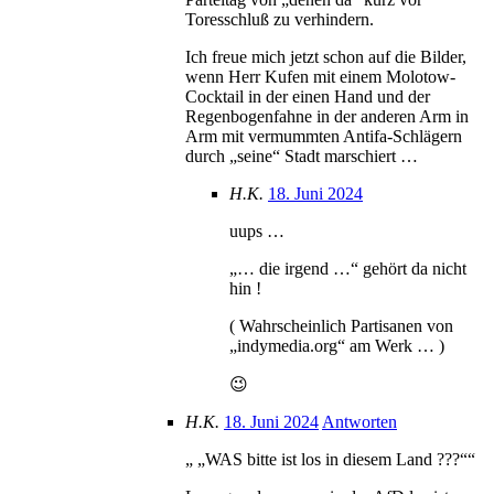
Toresschluß zu verhindern.
Ich freue mich jetzt schon auf die Bilder,
wenn Herr Kufen mit einem Molotow-
Cocktail in der einen Hand und der
Regenbogenfahne in der anderen Arm in
Arm mit vermummten Antifa-Schlägern
durch „seine“ Stadt marschiert …
H.K.
18. Juni 2024
uups …
„… die irgend …“ gehört da nicht
hin !
( Wahrscheinlich Partisanen von
„indymedia.org“ am Werk … )
😉
H.K.
18. Juni 2024
Antworten
„ „WAS bitte ist los in diesem Land ???““