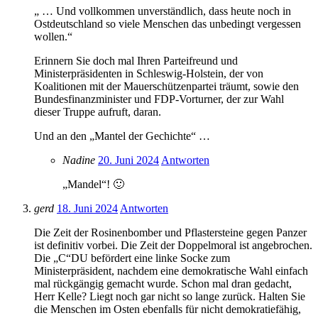
„ … Und vollkommen unverständlich, dass heute noch in
Ostdeutschland so viele Menschen das unbedingt vergessen
wollen.“
Erinnern Sie doch mal Ihren Parteifreund und
Ministerpräsidenten in Schleswig-Holstein, der von
Koalitionen mit der Mauerschützenpartei träumt, sowie den
Bundesfinanzminister und FDP-Vorturner, der zur Wahl
dieser Truppe aufruft, daran.
Und an den „Mantel der Gechichte“ …
Nadine
20. Juni 2024
Antworten
„Mandel“! 🙂
gerd
18. Juni 2024
Antworten
Die Zeit der Rosinenbomber und Pflastersteine gegen Panzer
ist definitiv vorbei. Die Zeit der Doppelmoral ist angebrochen.
Die „C“DU befördert eine linke Socke zum
Ministerpräsident, nachdem eine demokratische Wahl einfach
mal rückgängig gemacht wurde. Schon mal dran gedacht,
Herr Kelle? Liegt noch gar nicht so lange zurück. Halten Sie
die Menschen im Osten ebenfalls für nicht demokratiefähig,