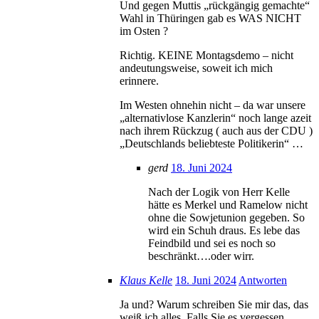
Und gegen Muttis „rückgängig gemachte“
Wahl in Thüringen gab es WAS NICHT
im Osten ?
Richtig. KEINE Montagsdemo – nicht
andeutungsweise, soweit ich mich
erinnere.
Im Westen ohnehin nicht – da war unsere
„alternativlose Kanzlerin“ noch lange azeit
nach ihrem Rückzug ( auch aus der CDU )
„Deutschlands beliebteste Politikerin“ …
gerd
18. Juni 2024
Nach der Logik von Herr Kelle
hätte es Merkel und Ramelow nicht
ohne die Sowjetunion gegeben. So
wird ein Schuh draus. Es lebe das
Feindbild und sei es noch so
beschränkt….oder wirr.
Klaus Kelle
18. Juni 2024
Antworten
Ja und? Warum schreiben Sie mir das, das
weiß ich alles. Falls Sie es vergessen