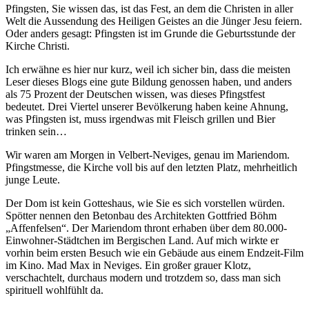
Pfingsten, Sie wissen das, ist das Fest, an dem die Christen in aller
Welt die Aussendung des Heiligen Geistes an die Jünger Jesu feiern.
Oder anders gesagt: Pfingsten ist im Grunde die Geburtsstunde der
Kirche Christi.
Ich erwähne es hier nur kurz, weil ich sicher bin, dass die meisten
Leser dieses Blogs eine gute Bildung genossen haben, und anders
als 75 Prozent der Deutschen wissen, was dieses Pfingstfest
bedeutet. Drei Viertel unserer Bevölkerung haben keine Ahnung,
was Pfingsten ist, muss irgendwas mit Fleisch grillen und Bier
trinken sein…
Wir waren am Morgen in Velbert-Neviges, genau im Mariendom.
Pfingstmesse, die Kirche voll bis auf den letzten Platz, mehrheitlich
junge Leute.
Der Dom ist kein Gotteshaus, wie Sie es sich vorstellen würden.
Spötter nennen den Betonbau des Architekten Gottfried Böhm
„Affenfelsen“. Der Mariendom thront erhaben über dem 80.000-
Einwohner-Städtchen im Bergischen Land. Auf mich wirkte er
vorhin beim ersten Besuch wie ein Gebäude aus einem Endzeit-Film
im Kino. Mad Max in Neviges. Ein großer grauer Klotz,
verschachtelt, durchaus modern und trotzdem so, dass man sich
spirituell wohlfühlt da.