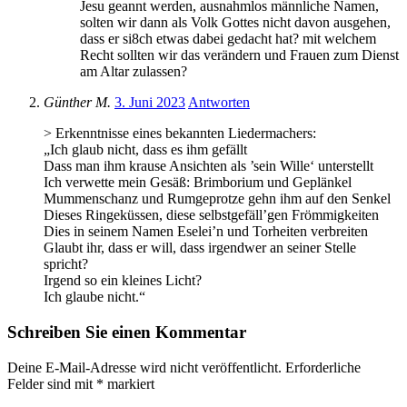
Jesu geannt werden, ausnahmlos männliche Namen,
solten wir dann als Volk Gottes nicht davon ausgehen,
dass er si8ch etwas dabei gedacht hat? mit welchem
Recht sollten wir das verändern und Frauen zum Dienst
am Altar zulassen?
Günther M.
3. Juni 2023
Antworten
> Erkenntnisse eines bekannten Liedermachers:
„Ich glaub nicht, dass es ihm gefällt
Dass man ihm krause Ansichten als ’sein Wille‘ unterstellt
Ich verwette mein Gesäß: Brimborium und Geplänkel
Mummenschanz und Rumgeprotze gehn ihm auf den Senkel
Dieses Ringeküssen, diese selbstgefäll’gen Frömmigkeiten
Dies in seinem Namen Eselei’n und Torheiten verbreiten
Glaubt ihr, dass er will, dass irgendwer an seiner Stelle
spricht?
Irgend so ein kleines Licht?
Ich glaube nicht.“
Schreiben Sie einen Kommentar
Deine E-Mail-Adresse wird nicht veröffentlicht.
Erforderliche
Felder sind mit
*
markiert