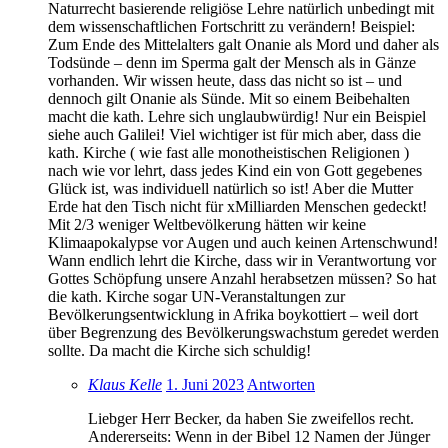
Naturrecht basierende religiöse Lehre natürlich unbedingt mit
dem wissenschaftlichen Fortschritt zu verändern! Beispiel:
Zum Ende des Mittelalters galt Onanie als Mord und daher als
Todsünde – denn im Sperma galt der Mensch als in Gänze
vorhanden. Wir wissen heute, dass das nicht so ist – und
dennoch gilt Onanie als Sünde. Mit so einem Beibehalten
macht die kath. Lehre sich unglaubwürdig! Nur ein Beispiel
siehe auch Galilei! Viel wichtiger ist für mich aber, dass die
kath. Kirche ( wie fast alle monotheistischen Religionen )
nach wie vor lehrt, dass jedes Kind ein von Gott gegebenes
Glück ist, was individuell natürlich so ist! Aber die Mutter
Erde hat den Tisch nicht für xMilliarden Menschen gedeckt!
Mit 2/3 weniger Weltbevölkerung hätten wir keine
Klimaapokalypse vor Augen und auch keinen Artenschwund!
Wann endlich lehrt die Kirche, dass wir in Verantwortung vor
Gottes Schöpfung unsere Anzahl herabsetzen müssen? So hat
die kath. Kirche sogar UN-Veranstaltungen zur
Bevölkerungsentwicklung in Afrika boykottiert – weil dort
über Begrenzung des Bevölkerungswachstum geredet werden
sollte. Da macht die Kirche sich schuldig!
Klaus Kelle
1. Juni 2023
Antworten
Liebger Herr Becker, da haben Sie zweifellos recht.
Andererseits: Wenn in der Bibel 12 Namen der Jünger