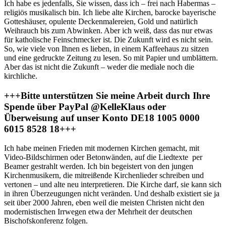
Ich habe es jedenfalls, Sie wissen, dass ich – frei nach Habermas –
religiös musikalisch bin. Ich liebe alte Kirchen, barocke bayerische
Gotteshäuser, opulente Deckenmalereien, Gold und natürlich
Weihrauch bis zum Abwinken. Aber ich weiß, dass das nur etwas
für katholische Feinschmecker ist. Die Zukunft wird es nicht sein.
So, wie viele von Ihnen es lieben, in einem Kaffeehaus zu sitzen
und eine gedruckte Zeitung zu lesen. So mit Papier und umblättern.
Aber das ist nicht die Zukunft – weder die mediale noch die
kirchliche.
+++Bitte unterstützen Sie meine Arbeit durch Ihre
Spende über PayPal @KelleKlaus oder
Überweisung auf unser Konto DE18 1005 0000
6015 8528 18+++
Ich habe meinen Frieden mit modernen Kirchen gemacht, mit
Video-Bildschirmen oder Betonwänden, auf die Liedtexte per
Beamer gestrahlt werden. Ich bin begeistert von den jungen
Kirchenmusikern, die mitreißende Kirchenlieder schreiben und
vertonen – und alte neu interpretieren. Die Kirche darf, sie kann sich
in ihren Überzeugungen nicht veränden. Und deshalb existiert sie ja
seit über 2000 Jahren, eben weil die meisten Christen nicht den
modernistischen Irrwegen etwa der Mehrheit der deutschen
Bischofskonferenz folgen.