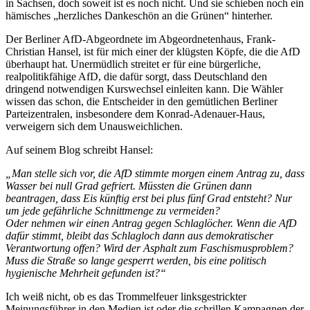
in Sachsen, doch soweit ist es noch nicht. Und sie schieben noch ein
hämisches „herzliches Dankeschön an die Grünen“ hinterher.
Der Berliner AfD-Abgeordnete im Abgeordnetenhaus, Frank-
Christian Hansel, ist für mich einer der klügsten Köpfe, die die AfD
überhaupt hat. Unermüdlich streitet er für eine bürgerliche,
realpolitikfähige AfD, die dafür sorgt, dass Deutschland den
dringend notwendigen Kurswechsel einleiten kann. Die Wähler
wissen das schon, die Entscheider in den gemütlichen Berliner
Parteizentralen, insbesondere dem Konrad-Adenauer-Haus,
verweigern sich dem Unausweichlichen.
Auf seinem Blog schreibt Hansel:
„Man stelle sich vor, die AfD stimmte morgen einem Antrag zu, dass
Wasser bei null Grad gefriert. Müssten die Grünen dann
beantragen, dass Eis künftig erst bei plus fünf Grad entsteht? Nur
um jede gefährliche Schnittmenge zu vermeiden?
Oder nehmen wir einen Antrag gegen Schlaglöcher. Wenn die AfD
dafür stimmt, bleibt das Schlagloch dann aus demokratischer
Verantwortung offen? Wird der Asphalt zum Faschismusproblem?
Muss die Straße so lange gesperrt werden, bis eine politisch
hygienische Mehrheit gefunden ist?“
Ich weiß nicht, ob es das Trommelfeuer linksgestrickter
Meinungsführer in den Medien ist oder die schrillen Kampagnen der