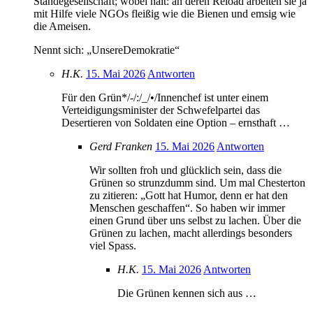
Ständegesellschaft; wobei halt: an deren Reload arbeiten sie ja
mit Hilfe viele NGOs fleißig wie die Bienen und emsig wie
die Ameisen.
Nennt sich: „UnsereDemokratie“
H.K.
15. Mai 2026
Antworten
Für den Grün*/-/:/_/•/Innenchef ist unter einem
Verteidigungsminister der Schwefelpartei das
Desertieren von Soldaten eine Option – ernsthaft …
Gerd Franken
15. Mai 2026
Antworten
Wir sollten froh und glücklich sein, dass die
Grünen so strunzdumm sind. Um mal Chesterton
zu zitieren: „Gott hat Humor, denn er hat den
Menschen geschaffen“. So haben wir immer
einen Grund über uns selbst zu lachen. Über die
Grünen zu lachen, macht allerdings besonders
viel Spass.
H.K.
15. Mai 2026
Antworten
Die Grünen kennen sich aus …