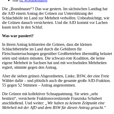
/
mit
62 Kommentaren
Die „Brandmauer“? Das war gestern. Im sächsischen Landtag hat
die AfD einem Antrag der Grünen zur Unterstützung der
Schlachthöfe im Land zur Mehrheit verholfen. Unbeabsichtigt, wie
die Grünen danach versicherten. Und die AfD kommt vor Lachen
kaum noch in den Schlaf.
Was war passiert?
In ihrem Antrag kritisierten die Grünen, dass die kleinen
Schlachtbetriebe im Land durch die Gebühren für
Fleischuntersuchungen gegenüber Großbetrieben übermäßig belastet
seien und sinken müssten. Die schwarz-rote Koalition, die keine
eigene Mehrheit in Sachsen hat und mit wechselnden Mehrheiten
regiert, stimmte gegen den Antrag.
Aber die sieben grünen Abgeordneten, Linke, BSW, der eine Freie
Wähler dafür – und plötzlich auch die gesamte große AfD-Fraktion.
55 gegen 52 Stimmen – Antrag angenommen.
Die Grünen mit kollektiver Schnappatmung. Sie seien „sehr
bestürzt“, versicherte Fraktionsvorsitzende Franziska Schubert
anschließend. Und weiter:
„Wir haben zu keinem Zeitpunkt eine
Mehrheit mit der AfD und dem BSW für diesen Antrag gesucht.“