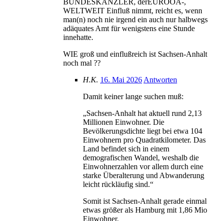
BUNDESKANZLER, derEUROOA-,
WELTWEIT Einfluß nimmt, reicht es, wenn
man(n) noch nie irgend ein auch nur halbwegs
adäquates Amt für wenigstens eine Stunde
innehatte.
WIE groß und einflußreich ist Sachsen-Anhalt
noch mal ??
H.K.
16. Mai 2026
Antworten
Damit keiner lange suchen muß:
„Sachsen-Anhalt hat aktuell rund 2,13
Millionen Einwohner. Die
Bevölkerungsdichte liegt bei etwa 104
Einwohnern pro Quadratkilometer. Das
Land befindet sich in einem
demografischen Wandel, weshalb die
Einwohnerzahlen vor allem durch eine
starke Überalterung und Abwanderung
leicht rückläufig sind.“
Somit ist Sachsen-Anhalt gerade einmal
etwas größer als Hamburg mit 1,86 Mio
Einwohner.