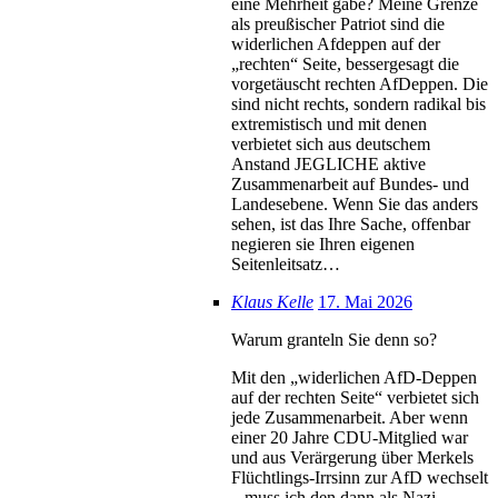
eine Mehrheit gäbe? Meine Grenze
als preußischer Patriot sind die
widerlichen Afdeppen auf der
„rechten“ Seite, bessergesagt die
vorgetäuscht rechten AfDeppen. Die
sind nicht rechts, sondern radikal bis
extremistisch und mit denen
verbietet sich aus deutschem
Anstand JEGLICHE aktive
Zusammenarbeit auf Bundes- und
Landesebene. Wenn Sie das anders
sehen, ist das Ihre Sache, offenbar
negieren sie Ihren eigenen
Seitenleitsatz…
Klaus Kelle
17. Mai 2026
Warum granteln Sie denn so?
Mit den „widerlichen AfD-Deppen
auf der rechten Seite“ verbietet sich
jede Zusammenarbeit. Aber wenn
einer 20 Jahre CDU-Mitglied war
und aus Verärgerung über Merkels
Flüchtlings-Irrsinn zur AfD wechselt
– muss ich den dann als Nazi