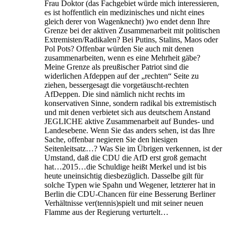
Frau Doktor (das Fachgebiet würde mich interessieren,
es ist hoffentlich ein medizinisches und nicht eines
gleich derer von Wagenknecht) )wo endet denn Ihre
Grenze bei der aktiven Zusammenarbeit mit politischen
Extremisten/Radikalen? Bei Putins, Stalins, Maos oder
Pol Pots? Offenbar würden Sie auch mit denen
zusammenarbeiten, wenn es eine Mehrheit gäbe?
Meine Grenze als preußischer Patriot sind die
widerlichen Afdeppen auf der „rechten“ Seite zu
ziehen, bessergesagt die vorgetäuscht-rechten
AfDeppen. Die sind nämlich nicht rechts im
konservativen Sinne, sondern radikal bis extremistisch
und mit denen verbietet sich aus deutschem Anstand
JEGLICHE aktive Zusammenarbeit auf Bundes- und
Landesebene. Wenn Sie das anders sehen, ist das Ihre
Sache, offenbar negieren Sie den hiesigen
Seitenleitsatz…? Was Sie im Übrigen verkennen, ist der
Umstand, daß die CDU die AfD erst groß gemacht
hat…2015…die Schuldige heißt Merkel und ist bis
heute uneinsichtig diesbezüglich. Dasselbe gilt für
solche Typen wie Spahn und Wegener, letzterer hat in
Berlin die CDU-Chancen für eine Besserung Berliner
Verhältnisse ver(tennis)spielt und mit seiner neuen
Flamme aus der Regierung verturtelt…