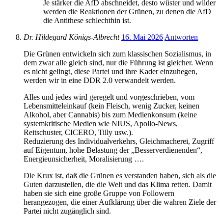
Je stärker die AfD abschneidet, desto wüster und wilder
werden die Reaktionen der Grünen, zu denen die AfD
die Antithese schlechthin ist.
Dr. Hildegard Königs-Albrecht
16. Mai 2026
Antworten
Die Grünen entwickeln sich zum klassischen Sozialismus, in
dem zwar alle gleich sind, nur die Führung ist gleicher. Wenn
es nicht gelingt, diese Partei und ihre Kader einzuhegen,
werden wir in eine DDR 2.0 verwandelt werden.
Alles und jedes wird geregelt und vorgeschrieben, vom
Lebensmitteleinkauf (kein Fleisch, wenig Zucker, keinen
Alkohol, aber Cannabis) bis zum Medienkonsum (keine
systemkritische Medien wie NIUS, Apollo-News,
Reitschuster, CICERO, Tilly usw.).
Reduzierung des Individualverkehrs, Gleichmacherei, Zugriff
auf Eigentum, hohe Belastung der „Besserverdienenden“,
Energieunsicherheit, Moralisierung ….
Die Krux ist, daß die Grünen es verstanden haben, sich als die
Guten darzustellen, die die Welt und das Klima retten. Damit
haben sie sich eine große Gruppe von Followern
herangezogen, die einer Aufklärung über die wahren Ziele der
Partei nicht zugänglich sind.