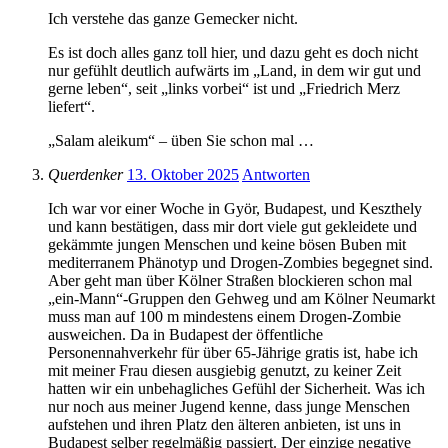
Ich verstehe das ganze Gemecker nicht.
Es ist doch alles ganz toll hier, und dazu geht es doch nicht
nur gefühlt deutlich aufwärts im „Land, in dem wir gut und
gerne leben“, seit „links vorbei“ ist und „Friedrich Merz
liefert“.
„Salam aleikum“ – üben Sie schon mal …
Querdenker
13. Oktober 2025
Antworten
Ich war vor einer Woche in Györ, Budapest, und Keszthely
und kann bestätigen, dass mir dort viele gut gekleidete und
gekämmte jungen Menschen und keine bösen Buben mit
mediterranem Phänotyp und Drogen-Zombies begegnet sind.
Aber geht man über Kölner Straßen blockieren schon mal
„ein-Mann“-Gruppen den Gehweg und am Kölner Neumarkt
muss man auf 100 m mindestens einem Drogen-Zombie
ausweichen. Da in Budapest der öffentliche
Personennahverkehr für über 65-Jährige gratis ist, habe ich
mit meiner Frau diesen ausgiebig genutzt, zu keiner Zeit
hatten wir ein unbehagliches Gefühl der Sicherheit. Was ich
nur noch aus meiner Jugend kenne, dass junge Menschen
aufstehen und ihren Platz den älteren anbieten, ist uns in
Budapest selber regelmäßig passiert. Der einzige negative