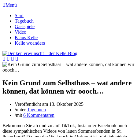
Menü
Start
Tagebuch
Gastspiele
Video
Klaus Kelle
Kelle woanders
Kein Grund zum Selbsthass – wat andere
können, dat können wir oooch…
Veröffentlicht am
13. Oktober 2025
/
unter
Tagebuch
/
mit
6 Kommentaren
Bekommen Sie ab und zu auf TikTok, Insta oder Facebook auch
diese sympathischen Videos von lauen Sommerabenden in St.
Petersburg? Da, wo die Welt noch in Ordnung ist, gut gekleidete