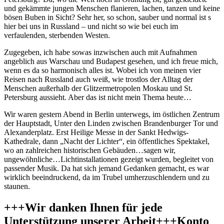
und gekämmte jungen Menschen flanieren, lachen, tanzen und keine
bösen Buben in Sicht? Sehr her, so schon, sauber und normal ist s
hier bei uns in Russland – und nicht so wie bei euch im
verfaulenden, sterbenden Westen.
Zugegeben, ich habe sowas inzwischen auch mit Aufnahmen
angeblich aus Warschau und Budapest gesehen, und ich freue mich,
wenn es da so harmonisch alles ist. Wobei ich von meinen vier
Reisen nach Russland auch weiß, wie trostlos der Alltag der
Menschen außerhalb der Glitzermetropolen Moskau und St.
Petersburg aussieht. Aber das ist nicht mein Thema heute…
Wir waren gestern Abend in Berlin unterwegs, im östlichen Zentrum
der Hauptstadt, Unter den Linden zwischen Brandenburger Tor und
Alexanderplatz. Erst Heilige Messe in der Sankt Hedwigs-
Kathedrale, dann „Nacht der Lichter“, ein öffentliches Spektakel,
wo an zahlreichen historischen Gebäuden…sagen wir,
ungewöhnliche…Lichtinstallationen gezeigt wurden, begleitet von
passender Musik. Da hat sich jemand Gedanken gemacht, es war
wirklich beeindruckend, da im Trubel umherzuschlendern und zu
staunen.
+++Wir danken Ihnen für jede
Unterstützung unserer Arbeit+++Konto