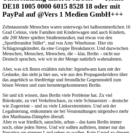
DE18 1005 0000 6015 8528 18 oder mit
PayPal auf @Vers 1 Medien GmbH+++
Zehntausende Menschen waren unterwegs bei halbsommerlichen 16
Grad Celsius, viele Familien mit Kinderwagen und auch Kindern,
alle 200 Meter spielten Straßenmusiker, mal etwas von den
„Sportfreunden Stiller“, mal von Amy Winehouse. Hier ein
Schlagzeugkünstler, da eine Gruppe Breakdancer. Und dazwischen
Menschen, Menschen, Menschen, die – klar, Berlin – nicht nur
Deutsch sprachen, wie wir in der Menge natürlich wahrnahmen.
Aber, was ich Ihnen erzählen möchte: Irgendwann kam mir der
Gedanke, das sieht ja hier aus, wie aus den Propagandavideos über
das angeblich so friedfertige und freundliche Gegenmodell zum
bösen Westen und zum heruntergekommenen Berlin.
Sie und ich wissen, dass Berlin viele Probleme hat. Zu viel
Bürokratie, zu viel Verkehrschaos, zu viele Schmarotzer – deutsche
wie Zugereiste – und zu viele Linksextremisten. Und seit der
Legalisierung, entkommen sie bei Veranstaltungen nirgendwo mehr
den Marihuana-Dämpfen überall.
Aber es war friedlich, sauschön, urban – das kann Berlin immer
noch, ohne jeden Stress. Und wir sollten aufhören, immer nur das
Negative am eigenen Land sehen zu wollen. Kein Grund zu diesem