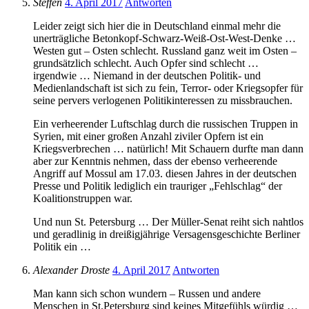
Steffen
4. April 2017
Antworten
Leider zeigt sich hier die in Deutschland einmal mehr die
unerträgliche Betonkopf-Schwarz-Weiß-Ost-West-Denke …
Westen gut – Osten schlecht. Russland ganz weit im Osten –
grundsätzlich schlecht. Auch Opfer sind schlecht …
irgendwie … Niemand in der deutschen Politik- und
Medienlandschaft ist sich zu fein, Terror- oder Kriegsopfer für
seine pervers verlogenen Politikinteressen zu missbrauchen.
Ein verheerender Luftschlag durch die russischen Truppen in
Syrien, mit einer großen Anzahl ziviler Opfern ist ein
Kriegsverbrechen … natürlich! Mit Schauern durfte man dann
aber zur Kenntnis nehmen, dass der ebenso verheerende
Angriff auf Mossul am 17.03. diesen Jahres in der deutschen
Presse und Politik lediglich ein trauriger „Fehlschlag“ der
Koalitionstruppen war.
Und nun St. Petersburg … Der Müller-Senat reiht sich nahtlos
und geradlinig in dreißigjährige Versagensgeschichte Berliner
Politik ein …
Alexander Droste
4. April 2017
Antworten
Man kann sich schon wundern – Russen und andere
Menschen in St.Petersburg sind keines Mitgefühls würdig …