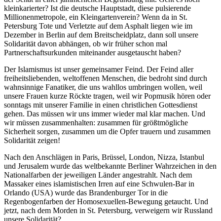
kleinkarierter? Ist die deutsche Hauptstadt, diese pulsierende
Millionenmetropole, ein Kleingartenverein? Wenn da in St.
Petersburg Tote und Verletzte auf dem Asphalt liegen wie im
Dezember in Berlin auf dem Breitscheidplatz, dann soll unsere
Solidarität davon abhängen, ob wir früher schon mal
Partnerschaftsurkunden miteinander ausgetauscht haben?
Der Islamismus ist unser gemeinsamer Feind. Der Feind aller
freiheitsliebenden, weltoffenen Menschen, die bedroht sind durch
wahnsinnige Fanatiker, die uns wahllos umbringen wollen, weil
unsere Frauen kurze Röckte tragen, weil wir Popmusik hören oder
sonntags mit unserer Familie in einen christlichen Gottesdienst
gehen. Das müssen wir uns immer wieder mal klar machen. Und
wir müssen zusammenhalten: zusammen für größtmögliche
Sicherheit sorgen, zusammen um die Opfer trauern und zusammen
Solidarität zeigen!
Nach den Anschlägen in Paris, Brüssel, London, Nizza, Istanbul
und Jerusalem wurde das weltbekannte Berliner Wahrzeichen in den
Nationalfarben der jeweiligen Länder angestrahlt. Nach dem
Massaker eines islamistischen Irren auf eine Schwulen-Bar in
Orlando (USA) wurde das Brandenburger Tor in die
Regenbogenfarben der Homosexuellen-Bewegung getaucht. Und
jetzt, nach dem Morden in St. Petersburg, verweigern wir Russland
unsere Solidarität?