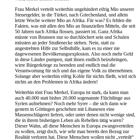
Frau Merkel verteilt weiterhin ungehindert eifrig Mio unserer
Steuergelder, in die Türkei, nach Griechenland, und allein
letzte Woche weitere Mio an Afrika. Für was? Es fehlen die
Fakten, was mit allen den Mio an finanziellen Mitteln, die seit
50 Jahren nach Afrika flossen, passiert ist. Ganz Afrika
müsste von Brunnen nur so durchlöchert sein und Schulen
müssten an jeder Straßenecke stehen. Nein, statt zu
angestrebten Hilfe zur Selbsthilfe, kam es zu einer nie
dagewesenen Bevölkerungsexplosion. Also noch mehr Geld
in diese Länder pumpen, statt ihnen endlich beizubringen,
wirre Bürgerkriege zu beenden und endlich mal die
Verantwortung für sich und das eigene Volk zu übernehmen.
Solange aber weiterhin eifrig Kohle für nichts fließt, wird sich
nichts an den Problemen in Afrika ändern!
Weiterhin tönt Frau Merkel, Europa ist stark, da kann man
auch 40.000 statt bisher 20.000 sogenannte Flüchtlinge aus
Syrien aufnehmen? Noch mehr Syrer – die sich dann wie
gestern in Göttingen geschehen mit Libanesen eine
Massenschlägerei liefern, oder unter denen nicht wenige sind,
die in ihrem bisherigen Leben als Rebellen tätig waren?
Dieser Wahn, all diese Menschen in Europa zwangsverteilen
zu wollen, zeigt doch, wie sehr man bereits den Bezug zur
Realität verloren hat. Diese Menschen wollen nicht „verteilt“