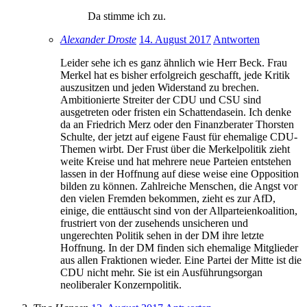
Da stimme ich zu.
Alexander Droste
14. August 2017
Antworten
Leider sehe ich es ganz ähnlich wie Herr Beck. Frau
Merkel hat es bisher erfolgreich geschafft, jede Kritik
auszusitzen und jeden Widerstand zu brechen.
Ambitionierte Streiter der CDU und CSU sind
ausgetreten oder fristen ein Schattendasein. Ich denke
da an Friedrich Merz oder den Finanzberater Thorsten
Schulte, der jetzt auf eigene Faust für ehemalige CDU-
Themen wirbt. Der Frust über die Merkelpolitik zieht
weite Kreise und hat mehrere neue Parteien entstehen
lassen in der Hoffnung auf diese weise eine Opposition
bilden zu können. Zahlreiche Menschen, die Angst vor
den vielen Fremden bekommen, zieht es zur AfD,
einige, die enttäuscht sind von der Allparteienkoalition,
frustriert von der zusehends unsicheren und
ungerechten Politik sehen in der DM ihre letzte
Hoffnung. In der DM finden sich ehemalige Mitglieder
aus allen Fraktionen wieder. Eine Partei der Mitte ist die
CDU nicht mehr. Sie ist ein Ausführungsorgan
neoliberaler Konzernpolitik.