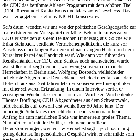
die CDU das berühmte Ahlener Programm mit dem schönen Titel
„CDU überwindet Kapitalismus und Marxismus“ beschloss. Das
war – zugegeben – definitiv NICHT konservativ.
Sei’s drum, wenden wir uns von der politischen Gesäßgeografie zur
real existrierenden Volkspartei der Mitte. Bekannte konservative
CDUler scheiden aus dem Deutschen Bundestag aus. Solche wie
Erika Steinbach, verdiente Vertriebenenpolitikerin, die kurz vor
Abschluss einer langen Karriere und nach langem Hadern mit dem
Kurs ihrer Partei das Handtuch warf. Wie dann von führenden
Repräsentanten der CDU zum Schluss noch nachgetreten wurde,
war stillos und zeigt deutlich, wie wenig souverän da manche
Herrschaften in Berlin sind. Wolfgang Bosbach, vielleicht der
beliebteste Abgeordnete Deutschlands, scheidet ebenfalls aus dem
Hohen Haus aus. Seit Jahren lebt der konservative Innenpolitiker
mit einer schweren Erkrankung. In einem Interview verriet er
vergangene Woche, dass er nur noch von Woche zu Woche denke.
Thomas Dörflinger, CDU-Abgeordneter aus dem Schwarzwald,
hört ebenfalls auf, obwohl erst wenig über 50 Jahre jung. Der
unbedingte Schutz des menschlichen Lebens vom natürlichen
Anfang bis zum natürlichen Ende war immer sein großes Thema.
Nun hört er auf mit der Politik, sucht neue berufliche
Herausforderungen, weil er – wie er selbst sagt – jetzt noch jung
genug dafür ist. Im persönlichen Gespräch wirkt er sehr müde vom
Berliner Politikeralltag.