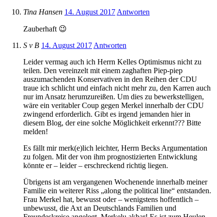
Tina Hansen
14. August 2017
Antworten
Zauberhaft 😉
S v B
14. August 2017
Antworten
Leider vermag auch ich Herrn Kelles Optimismus nicht zu
teilen. Den vereinzelt mit einem zaghaften Piep-piep
auszumachenden Konservativen in den Reihen der CDU
traue ich schlicht und einfach nicht mehr zu, den Karren auch
nur im Ansatz herumzureißen. Um dies zu bewerkstelligen,
wäre ein veritabler Coup gegen Merkel innerhalb der CDU
zwingend erforderlich. Gibt es irgend jemanden hier in
diesem Blog, der eine solche Möglichkeit erkennt??? Bitte
melden!
Es fällt mir merk(e)lich leichter, Herrn Becks Argumentation
zu folgen. Mit der von ihm prognostizierten Entwicklung
könnte er – leider – erschreckend richtig liegen.
Übrigens ist am vergangenen Wochenende innerhalb meiner
Familie ein weiterer Riss „along the political line“ entstanden.
Frau Merkel hat, bewusst oder – wenigstens hoffentlich –
unbewusst, die Axt an Deutschlands Familien und
Freundeskreise angelegt. Merkelu akbar! Es ist zum Heulen.