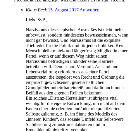
Klaus Beck
15. August 2017
Antworten
Liebe SvB,
Narzissmus dieses epischen Ausmaßes ist nicht mehr
unbewusst, sondern mindestens bewusstseinsnah, wenn
nicht gar bewusst. Und Narzissmus ist die exquisite
Triebfeder für die Politik und für jeden Politiker. Kein
Mensch bleibt mittel- und längerfristig Mitglied in einer
Partei, wenn er auf diesem Weg nicht seinen
Narzissmus befriedigen und/oder seine Karriere
betreiben will. Denn schon Vernunft, Anstand und
Lebenserfahrung erfordern es aus einer Partei
auszutreten, die losgelöst von Recht und Ordnung die
empirisch gewachsenen, gesellschaftlichen
Grundpfeiler unbeirrbar einreißt und dafür auch noch
Beifall aus den eigenen Reihen bekommt.
Ein solches „Distanz-Herstellen“ ist übrigens vital
wichtig für die eigene Entwicklung, um nicht auf dem
Boden einer nie erlernten und/oder nie praktizierten
Selbstregulierung, z. B. im Sinne des Modells des
„inneren Kindes“, das soziale Umfeld zur Selbstwert-
Stabilisierung zu instrumentalisieren und in
Empathieunfähigkeit zu versinken.