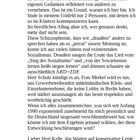
eigenen Gedanken reflektiert von anderen zu
vernehmen. Das ist ein Grund, warum ich hier bin. Ich
finde in meinem Umfeld nur 2 Personen, mit denen ich
so im Klartext kommunizieren kann.
Im beruflichen Alltag ahne ich, wer genauso denkt,
mehr darf nicht sein.
Diese Schizzophrenie, dass wir „draußen“ anders zu
sprechen haben als es „privat“ unsere Meinung ist,
kenne ich aus vielen Jahren real existierenden
Sozialismus. Draußen sangen die Leute das Lied vom
„Sieg des Sozialismus“ und „von der Sowjetunion
lernen heißt siegen lernen“ und drinnen schauten sie
ausschließlich ARD+ZDF.
Herr Schulz kündigt es an, Frau Merkel wird es tun,
uns Gewerbetreibenden mittelständischen Klein- und
Einzelunternehmer, die keine Lobby in Berlin haben,
weit stärker auszusaugen als das heute respektlos und
wortbrüchig geschieht.
Wenn ich alles zusammenrechne, was sich seit Anfang
1990 exponentiell zunehmend für mich persönlich und
für Deutschland insgesamt verschlimmbessert hat, wie
könnte ich mit dem Ergebnis jemand wählen, der diese
Entwicklung beschleunigen wird?
Lieber Herr Kelle, das Warten auf konservative Leute