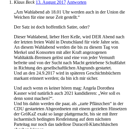
Klaus Beck
13. August 2017
Antworten
„Am Wahlabend ab 18.01 Uhr werden auch in der Union die
Weichen für eine neue Zeit gestellt.“
Der Satz ist doch hoffentlich Satire, oder?
Dieser Wahlabend, lieber Herr Kelle, wird DER Abend nach
der letzten freien Wahl in Deutschland für viele Jahre sein.
An diesem Wahlabend werden die bis zu diesem Tag von
Merkel und Konsorten mit aller Kraft angezogenen
Wahltaktik-Bremsen gelöst und eine von jeder Vernunft
befreite und von der Sucht nach Macht getriebene Schußfahrt
in Richtung des gesellschaftlichen Abgrunds gestartet.
Und an den 24.9.2017 wird in späteren Geschichtsbüchern
markant erinnert werden; da bin ich mir sicher.
Und auch wenn es keiner hören mag: Angela Dorothea
Kasner wird natürlich auch 2021 kandidieren: „Wer soll es
denn sonst machen?“.
Und bis dahin werden die paar, als „zarte Pflänzchen“ in der
CDU gestarteten Abgeordneten mit einem gezielten Hinsetzen
der GröKaZ exakt so lange plattgemacht, bis sie mit ihrer
ischaemisch bedingten Restleistung auf dem nächsten
Parteitag nur noch das tadellose Duracell-Klatschhäschen