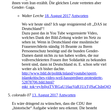
ihnen vom Iran erzählt. Die gleichen Leute vertreten aber
Gender- Gaga.
Walter Lerche
18. August 2017
Antworten
Wo wir heute sind? Ich sage resignierend oft „DAS ist
Deutschland“!
Dazu passt das in You Tube wegzensierte Video,
welches Dank der Bild-Zeitung wieder im Netz zu
sehen ist. Wenn in Deutschland eine muslimische
Frauenrechtlerin ständig 16 Beamte zu Ihrem
Personenschutz benötigt und die bunden Gender-
Damen damit nichts zu tun haben wollen, die nur
vollverschleierten Frauen ihre Solidarität zu bekunden
bereit sind, dann ist Deutschland m. E. schon sehr viel
weiter als ich bisher dachte.
http://www.bild.de/politik/inland/youtube/sperrt-
islamkritisches-video-weil-hassprediger-protestierte-
52878706.bild.html?
mkt_tok=eyJpIjoiTVRGaU16azVaR1UzTjJSaCI
colorado 07
13. August 2017
Antworten
Es wäre dringend zu wünschen, dass die CDU ihre
„historische“ Aufgabe wieder neu erkennt. Die besteht