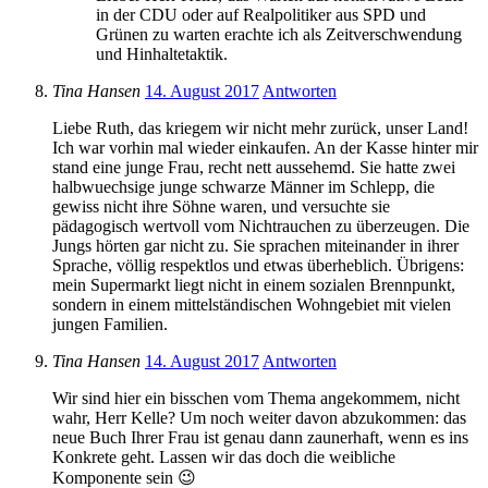
in der CDU oder auf Realpolitiker aus SPD und
Grünen zu warten erachte ich als Zeitverschwendung
und Hinhaltetaktik.
Tina Hansen
14. August 2017
Antworten
Liebe Ruth, das kriegem wir nicht mehr zurück, unser Land!
Ich war vorhin mal wieder einkaufen. An der Kasse hinter mir
stand eine junge Frau, recht nett aussehemd. Sie hatte zwei
halbwuechsige junge schwarze Männer im Schlepp, die
gewiss nicht ihre Söhne waren, und versuchte sie
pädagogisch wertvoll vom Nichtrauchen zu überzeugen. Die
Jungs hörten gar nicht zu. Sie sprachen miteinander in ihrer
Sprache, völlig respektlos und etwas überheblich. Übrigens:
mein Supermarkt liegt nicht in einem sozialen Brennpunkt,
sondern in einem mittelständischen Wohngebiet mit vielen
jungen Familien.
Tina Hansen
14. August 2017
Antworten
Wir sind hier ein bisschen vom Thema angekommem, nicht
wahr, Herr Kelle? Um noch weiter davon abzukommen: das
neue Buch Ihrer Frau ist genau dann zaunerhaft, wenn es ins
Konkrete geht. Lassen wir das doch die weibliche
Komponente sein 😉