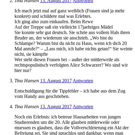
Tina Hansen
13. August 2017
Antworten
Ich mach jetzt mal auf ganz weiblich (Frauen sind ja mehr
konkret) und schildere mal was Erlebtes.
Ich ging also zum einkaufen. Beim Rewe
Auf der Treppe saß ein vielleicht 17jaehriges Mädel
Sie konnte sehr gut deutsch. Sie schrie aus vollem Hals ihren
Bruder an, der wiederum sie anschrieh. „Wo bist du
Schlampe? Warum bist du nicht zu Haus, wenn ich dich 20
Mal anrufe?“ – „Lass mich, ich habe nichts getan!“ Sie weinte
nicht, sie kämpfte
Wer steht diesen Frauen bei – außer der mittlerweile als
rechtspopulistisch verfolgten Alice Schwarzer? Wo sind wir
hier nur?
Tina Hansen
13. August 2017
Antworten
Entschuldigung für die Tippfehler – ich habe aus dem Zug
vom Handy aus geschrieben.
Tina Hansen
13. August 2017
Antworten
Noch ein Erlebnis: ich betreue Hausarbeiten von jungen
Studierenden um die 20. Alle glauben mittlerweile oder
muessen es glauben, dass die Vollverschleierung ein Akt der
Befreiung sei. Sie sind sprachlos und dankbar, wenn man