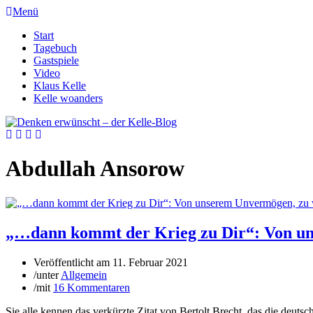
Menü
Start
Tagebuch
Gastspiele
Video
Klaus Kelle
Kelle woanders
Abdullah Ansorow
„…dann kommt der Krieg zu Dir“: Von un
Veröffentlicht am
11. Februar 2021
/
unter
Allgemein
/
mit
16 Kommentaren
Sie alle kennen das verkürzte Zitat von Bertolt Brecht, das die deuts