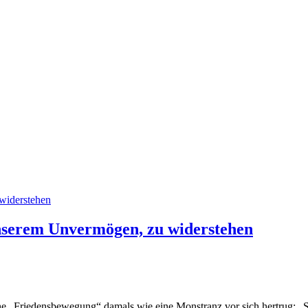
serem Unvermögen, zu widerstehen
che „Friedensbewegung“ damals wie eine Monstranz vor sich hertrug: „St