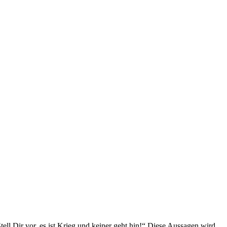
ell Dir vor, es ist Krieg und keiner geht hin!“ Diese Aussagen wird