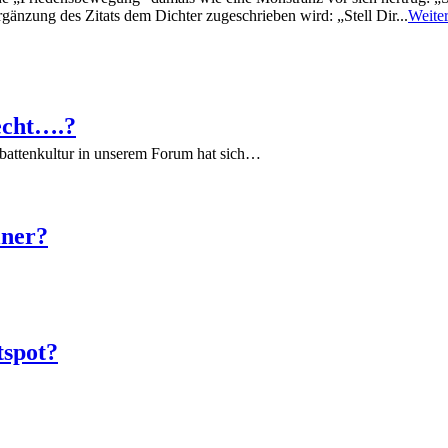
gänzung des Zitats dem Dichter zugeschrieben wird: „Stell Dir...
Weite
echt….?
battenkultur in unserem Forum hat sich…
iner?
tspot?