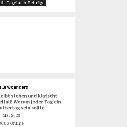
lle Tagebuch-Beiträge
elle woanders
leibt stehen und klatscht
eifall! Warum jeder Tag ein
uttertag sein sollte
0. Mai 2020
OCUS Online