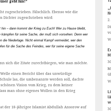
T
einer geht hin!“
„
ht zugeschrieben. Fälschlich. Ebenso wie die
N
em Dichter zugeschrieben wird:
2
D
geht hin – dann kommt der Krieg zu Euch! Wer zu Hause bleibt,
v
e kämpfen für seine Sache, der muß sich vorsehen: Denn wer
W
ilen die Niederlage. Nicht einmal Kampf vermeidet, wer den
fen für die Sache des Feindes, wer für seine eigene Sache
E
M
30
nn sich die Zitate zurechtbiegen, wie man möchte.
M
n Welle einen Bericht über das unwürdige
ü
Schule las, die umbenannte werden soll, dachte
W
er schönen Vision vom Krieg, zu dem keiner
 dass man ohne eigenes Wollen in den Krieg
L
l
w
at der 18-jährigee Islamist Abdullah Ansorow auf
30