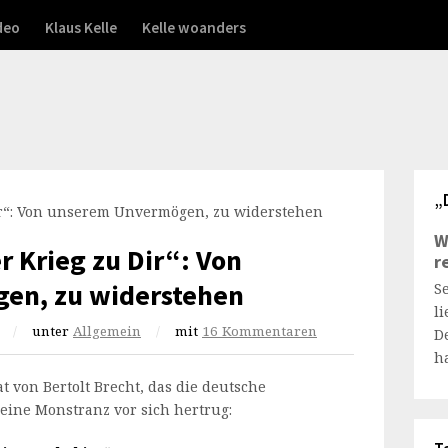
deo
Klaus Kelle
Kelle woanders
„
W
Krieg zu Dir“: Von
r
en, zu widerstehen
S
l
/
unter
Allgemein
/
mit
16 Kommentaren
D
h
at von Bertolt Brecht, das die deutsche
ine Monstranz vor sich hertrug: