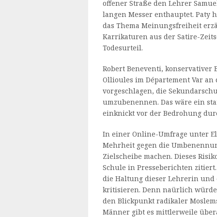
offener Straße den Lehrer Samuel
langen Messer enthauptet. Paty h
das Thema Meinungsfreiheit er
Karrikaturen aus der Satire-Zeits
Todesurteil.
Robert Beneventi, konservativer 
Ollioules im Département Var an 
vorgeschlagen, die Sekundarschu
umzubenennen. Das wäre ein stark
einknickt vor der Bedrohung durc
In einer Online-Umfrage unter E
Mehrheit gegen die Umbenennung
Zielscheibe machen. Dieses Risik
Schule in Presseberichten zitiert.
die Haltung dieser Lehrerin und
kritisieren. Denn naürlich würd
den Blickpunkt radikaler Moslem
Männer gibt es mittlerweile über