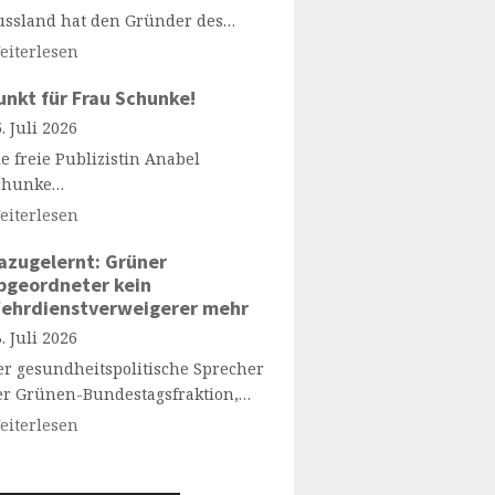
ussland hat den Gründer des…
eiterlesen
unkt für Frau Schunke!
. Juli 2026
e freie Publizistin Anabel
chunke…
eiterlesen
azugelernt: Grüner
bgeordneter kein
ehrdienstverweigerer mehr
. Juli 2026
er gesundheitspolitische Sprecher
er Grünen-Bundestagsfraktion,…
eiterlesen