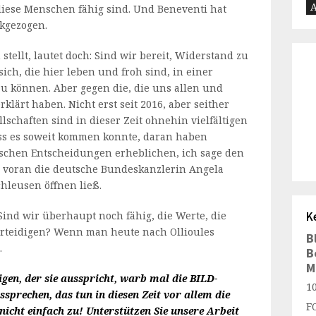
A
iese Menschen fähig sind. Und Beneventi hat
kgezogen.
 stellt, lautet doch: Sind wir bereit, Widerstand zu
ich, die hier leben und froh sind, in einer
u können. Aber gegen die, die uns allen und
klärt haben. Nicht erst seit 2016, aber seither
llschaften sind in dieser Zeit ohnehin vielfältigen
ss es soweit kommen konnte, daran haben
alschen Entscheidungen erheblichen, ich sage den
 voran die deutsche Bundeskanzlerin Angela
chleusen öffnen ließ.
Sind wir überhaupt noch fähig, die Werte, die
K
verteidigen? Wenn man heute nach Ollioules
B
…
B
M
gen, der sie ausspricht, warb mal die BILD-
1
ssprechen, das tun in diesen Zeit vor allem die
F
nicht einfach zu! Unterstützen Sie unsere Arbeit