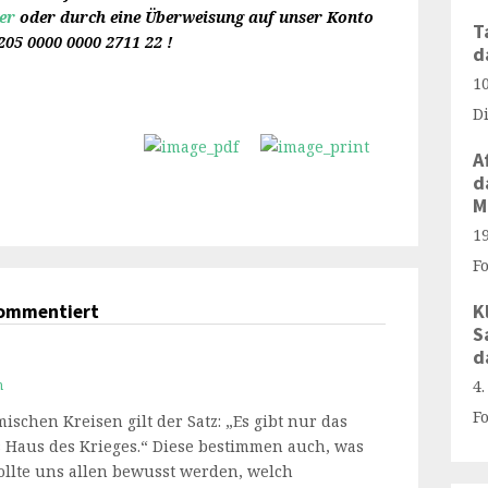
ier
oder durch eine Überweisung auf unser Konto
T
205 0000 0000 2711 22 !
d
1
D
A
d
M
1
F
K
kommentiert
S
d
n
4
F
mischen Kreisen gilt der Satz: „Es gibt nur das
 Haus des Krieges.“ Diese bestimmen auch, was
sollte uns allen bewusst werden, welch