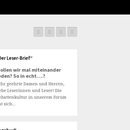
Der Leser-Brief“
ollen wir mal miteinander
eden? So in echt….?
ehr geehrte Damen und Herren,
iebe Leserinnen und Leser! Die
ebattenkultur in unserem Forum
at sich…