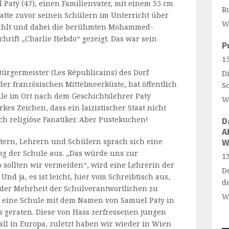
 Paty (47), einen Familienvater, mit einem 35 cm
R
atte zuvor seinen Schülern im Unterricht über
W
zählt und dabei die berühmten Mohammed-
chrift „Charlie Hebdo“ gezeigt. Das war sein
P
15
Bürgermeister (Les Républicains) des Dorf
Di
der französischen Mittelmeerküste, hat öffentlich
S
le im Ort nach dem Geschichtslehrer Paty
W
es Zeichen, dass ein laizistischer Staat nicht
h religiöse Fanatiker. Aber Pustekuchen!
D
A
ltern, Lehrern und Schülern sprach sich eine
W
 der Schule aus. „Das würde uns zur
13
o sollten wir vermeiden“, wird eine Lehrerin der
D
 Und ja, es ist leicht, hier vom Schreibtisch aus,
d
 der Mehrheit der Schulverantwortlichen zu
W
e eine Schule mit dem Namen von Samuel Paty in
s geraten. Diese von Hass zerfressenen jungen
all in Europa, zuletzt haben wir wieder in Wien