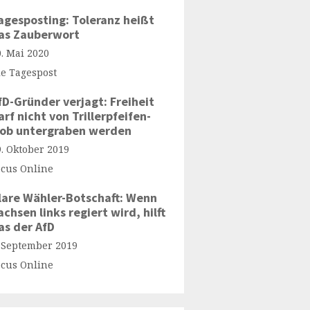
agesposting: Toleranz heißt
as Zauberwort
0. Mai 2020
ie Tagespost
fD-Gründer verjagt: Freiheit
arf nicht von Trillerpfeifen-
ob untergraben werden
9. Oktober 2019
ocus Online
lare Wähler-Botschaft: Wenn
achsen links regiert wird, hilft
as der AfD
. September 2019
ocus Online