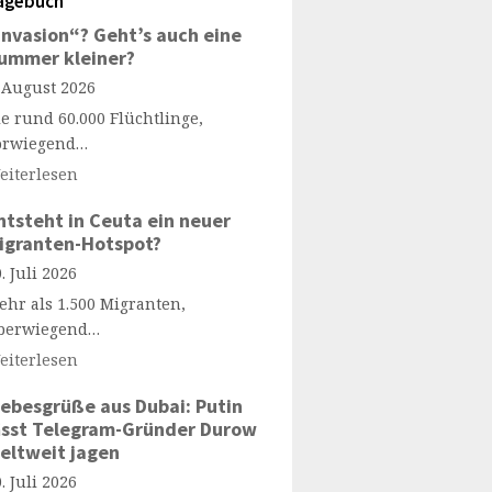
agebuch
Invasion“? Geht’s auch eine
ummer kleiner?
. August 2026
ie rund 60.000 Flüchtlinge,
orwiegend…
eiterlesen
ntsteht in Ceuta ein neuer
igranten-Hotspot?
. Juli 2026
ehr als 1.500 Migranten,
berwiegend…
eiterlesen
iebesgrüße aus Dubai: Putin
ässt Telegram-Gründer Durow
eltweit jagen
. Juli 2026