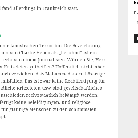
N
l fand allerdings in Frankreich statt.
E
n
n islamistischen Terror bin: Die Bezeichnung
en von Charlie Hebdo als „berühmt“ ist ein
st recht von einem Journalisten. Würden Sie, Herr
us-Kritzeleien gutheißen? Hoffentlich nicht, aber
n auch verstehen, daß Mohammedanern bösartige
ißfallen. Das ist zwar keine Rechtfertigung für
ndliche Kritzeleien usw. sind gesellschaftliches
 entschieden rechtsstaatlich bekämpft werden.
ertigt keine Beleidigungen, und religiöse
 für gläubige Menschen zu den schlimmsten
pt.