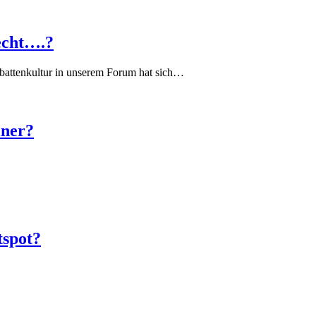
echt….?
battenkultur in unserem Forum hat sich…
iner?
tspot?