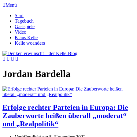
Menü
Start
Tagebuch
Gastspiele
Video
Klaus Kelle
Kelle woanders
Jordan Bardella
Erfolge rechter Parteien in Europa: Die
Zauberworte heißen überall „moderat“
und „Realpolitik“
Veröffentlicht am
5. November 2022