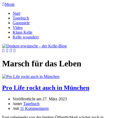
Menü
Start
Tagebuch
Gastspiele
Video
Klaus Kelle
Kelle woanders
Marsch für das Leben
Pro Life rockt auch in München
Veröffentlicht am
27. März 2023
/
unter
Tagebuch
/
mit
11 Kommentaren
Fast unbemerkt von der breiten Öffentlichkeit wächst auch in