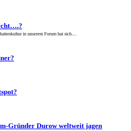
echt….?
battenkultur in unserem Forum hat sich…
iner?
tspot?
ram-Gründer Durow weltweit jagen