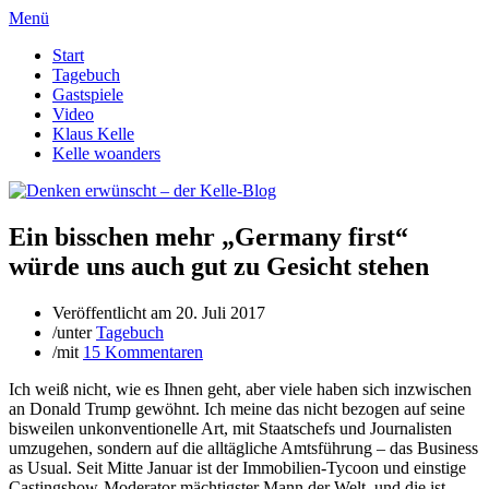
Menü
Start
Tagebuch
Gastspiele
Video
Klaus Kelle
Kelle woanders
Ein bisschen mehr „Germany first“
würde uns auch gut zu Gesicht stehen
Veröffentlicht am
20. Juli 2017
/
unter
Tagebuch
/
mit
15 Kommentaren
Ich weiß nicht, wie es Ihnen geht, aber viele haben sich inzwischen
an Donald Trump gewöhnt. Ich meine das nicht bezogen auf seine
bisweilen unkonventionelle Art, mit Staatschefs und Journalisten
umzugehen, sondern auf die alltägliche Amtsführung – das Business
as Usual. Seit Mitte Januar ist der Immobilien-Tycoon und einstige
Castingshow-Moderator mächtigster Mann der Welt, und die ist