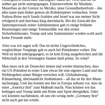
seither gar nicht untergegangen. Einreiseverbote für Muslime,
Mauerbau an der Grenze zu Mexiko, neue Gesundheitsreform – das
alles kann man bisher getrost als Rohrkrepierer verbuchen. Seine
Nahost-Reise nach Saudi-Arabien und Israel war aus meiner Sicht
erfolgreich und durchaus klug durchdacht. Bei der Auswahl des
Spitzenpersonals seiner Administration gab es einige brillante
Besetzungen und einige Totelausfälle wie den ersten
Sicherheitsberater. Trump und sein Justizminister werden wohl auch
keine Freunde mehr.
Aber was ich sagen will: Das ist nichts Ungewöhnliches,
vergleichbare Vorgänge gab es auch bei Präsidenten vorher. Die
Welt ist nicht untergegangen, es ist kein Krieg ausgebrochen und die
Wirtschaft in den Vereinigten Staaten läuft prima. So what?
Man muss sich als Deutscher immer mal wieder klarmachen, dass
ein US-Präsident in erster Linie etwas für sein eigenes Land und das
Wohlergehen seiner Bürger erreichen will. Globalisierung,
Klimarettung, überstaatliche Institutionen – all das ist für den Mann
nachrangig. Und das kommt uns hier in Europa seltsam vor, dass da
einer „America first“ zum Maßstab macht. Nun können wir das
beklagen und Trump dafür mit Hohn und Spott übergießen. Oder
wir könnten nachdenken, ob uns ein wenig mehr „Germany first“
nicht auch gut tun würde.