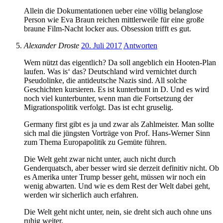
Allein die Dokumentationen ueber eine völlig belanglose
Person wie Eva Braun reichen mittlerweile für eine große
braune Film-Nacht locker aus. Obsession trifft es gut.
Alexander Droste
20. Juli 2017
Antworten
Wem nützt das eigentlich? Da soll angeblich ein Hooten-Plan
laufen. Was is‘ das? Deutschland wird vernichtet durch
Pseudolinke, die antideutsche Nazis sind. All solche
Geschichten kursieren. Es ist kunterbunt in D. Und es wird
noch viel kunterbunter, wenn man die Fortsetzung der
Migrationspolitik verfolgt. Das ist echt gruselig.
Germany first gibt es ja und zwar als Zahlmeister. Man sollte
sich mal die jüngsten Vorträge von Prof. Hans-Werner Sinn
zum Thema Europapolitik zu Gemüte führen.
Die Welt geht zwar nicht unter, auch nicht durch
Genderquatsch, aber besser wird sie derzeit definitiv nicht. Ob
es Amerika unter Trump besser geht, müssen wir noch ein
wenig abwarten. Und wie es dem Rest der Welt dabei geht,
werden wir sicherlich auch erfahren.
Die Welt geht nicht unter, nein, sie dreht sich auch ohne uns
ruhig weiter.