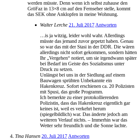
werden müsste. Denn wenn ich selbst zuhause den
GröFaz in 13×8 cm auf den Fernseher stelle, kommt
das SEK ohne Anklopfen in meine Wohnung.
Walter Lerche
21. Juli 2017
Antworten
…is ja witzig, leider wohl wahr. Allerdings
müsste das jemand zuvor gepetzt haben. Genau
so war das mit der Stasi in der DDR. Die wären
allerdings nicht sofort gekommen, sondern hätten
Ihr „Vergehen“ notiert, um sie irgendwann später
bei Bedarf im Geiste des Sozialismus unter
Druck zu setzen.
Unlängst bei uns in der Siedlung auf einem
Bauwagen sprühten Unbekannte ein
Hakenkreuz. Sofort erschienen ca. 20 Polizisten
mit Spusi, das große Programm.
Ich bemerkte zu einer protokollierenden
Polizistin, dass das Hakenkreuz eigentlich gar
keines ist, weil es verkehrt herum
(spiegelbildlich) war. Das änderte jedoch am
weiteren Verlauf nichts. – Immerhin war das
Wetter sehr freundlich und die Sonne lachte.
Tina Hansen
20. Juli 2017
Antworten