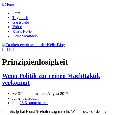
Menü
Start
Tagebuch
Gastspiele
Video
Klaus Kelle
Kelle woanders
Prinzipienlosigkeit
Wenn Politik zur reinen Machttaktik
verkommt
Veröffentlicht am
22. August 2017
/
unter
Tagebuch
/
mit
26 Kommentaren
Im Prinzip hat Horst Seehofer sogar recht. Wenn sowieso deutlich