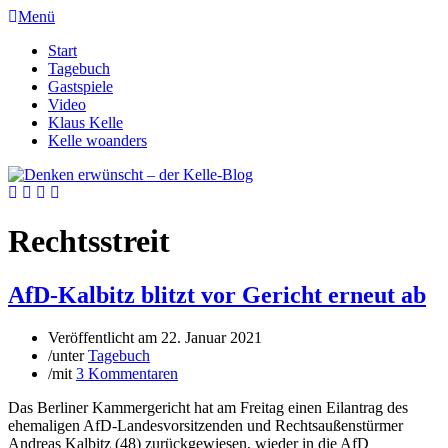
Menü
Start
Tagebuch
Gastspiele
Video
Klaus Kelle
Kelle woanders
Rechtsstreit
AfD-Kalbitz blitzt vor Gericht erneut ab
Veröffentlicht am
22. Januar 2021
/
unter
Tagebuch
/
mit
3 Kommentaren
Das Berliner Kammergericht hat am Freitag einen Eilantrag des
ehemaligen AfD-Landesvorsitzenden und Rechtsaußenstürmer
Andreas Kalbitz (48) zurückgewiesen, wieder in die AfD