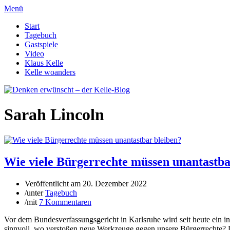
Menü
Start
Tagebuch
Gastspiele
Video
Klaus Kelle
Kelle woanders
Sarah Lincoln
Wie viele Bürgerrechte müssen unantastba
Veröffentlicht am
20. Dezember 2022
/
unter
Tagebuch
/
mit
7 Kommentaren
Vor dem Bundesverfassungsgericht in Karlsruhe wird seit heute ein int
sinnvoll, wo verstoßen neue Werkzeuge gegen unsere Bürgerrechte? D