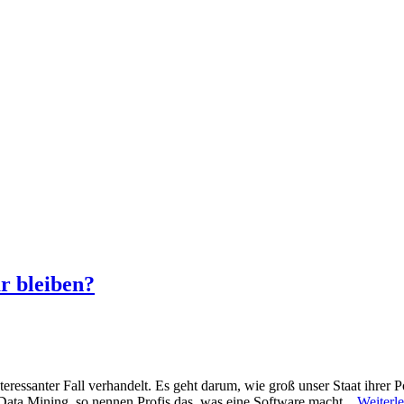
r bleiben?
eressanter Fall verhandelt. Es geht darum, wie groß unser Staat ihrer Po
ata Mining, so nennen Profis das, was eine Software macht,...
Weiterl