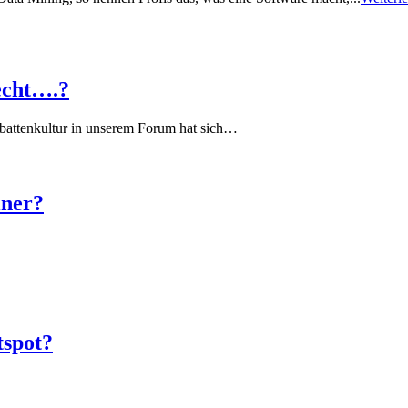
echt….?
battenkultur in unserem Forum hat sich…
iner?
tspot?