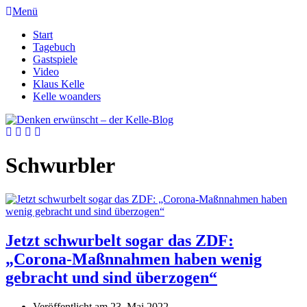
Menü
Start
Tagebuch
Gastspiele
Video
Klaus Kelle
Kelle woanders
Schwurbler
Jetzt schwurbelt sogar das ZDF:
„Corona-Maßnnahmen haben wenig
gebracht und sind überzogen“
Veröffentlicht am
23. Mai 2022