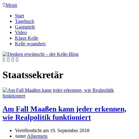
Menü
Start
Tagebuch
Gastspiele
Video
Klaus Kelle
Kelle woanders
Staatssekretär
Am Fall Maaßen kann jeder erkennen,
wie Realpolitik funktioniert
Veröffentlicht am
19. September 2018
/
unter
Allgemein