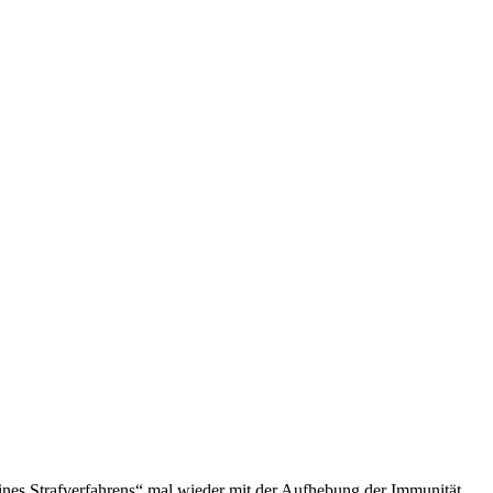
nes Strafverfahrens“ mal wieder mit der Aufhebung der Immunität