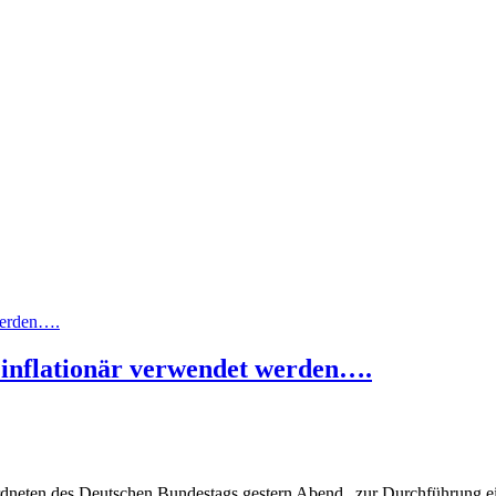
 inflationär verwendet werden….
ordneten des Deutschen Bundestags gestern Abend „zur Durchführung ei