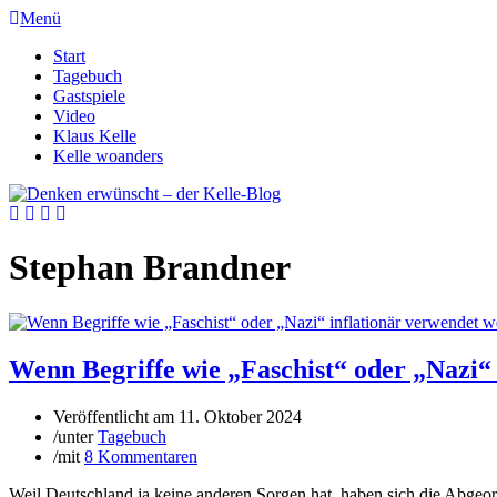
Menü
Start
Tagebuch
Gastspiele
Video
Klaus Kelle
Kelle woanders
Stephan Brandner
Wenn Begriffe wie „Faschist“ oder „Nazi“
Veröffentlicht am
11. Oktober 2024
/
unter
Tagebuch
/
mit
8 Kommentaren
Weil Deutschland ja keine anderen Sorgen hat, haben sich die Abge