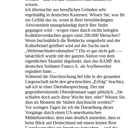
wissen.
Ich übernachte aus beruflichen Gründen sehr
regelmäßig in deutschen Kasernen. Wissen Sie, was für
ein Gefühl das ist, wenn in Ihrer berufsbedingten
Abwesenheit unangekündigt durch Ihre Stube
gegangen wird – wegen eines durch nichts belegten
Kollektivverdachtes gegen rund 200.000 Menschen?
Wenn buchstäblich die Bettdecke umgedreht und der
Kulturbeutel geöffnet wird auf der Suche nach
„Wehrmachtsdevotionalien“? Die es gar nicht gab —-
tatsächlich wurde mit der ganzen Aktion von dem
eigentlichen Skandal abgelenkt, dass das BAMF den
deutschen Soldaten Franco A. als Asylbewerber
regisitiert hatte…
Während die Durchsuchung lief (die in der gesamten
Liegenschaft nicht den gewünschten „Erfolg“ brachte),
saß ich in einer Dienstbesprechung. Der mir
gegenübersitzende Oberstleutnant sagte plötzlich: „Sie
schlafen doch auch diese Woche hier, oder? Wissen Sie,
dass im Moment die Stuben durchsucht werden?“
Vor wenigen Tagen las ich die Darstellung dieser
Vorgänge durch einen US-amerikanischen
Militärhistoriker, dem man deutlich anmerkte, dass er
beim Blick auf Deutschland mit einem letzten Rest
Grundsympathie ein Irrenhaus betrachtet… und die