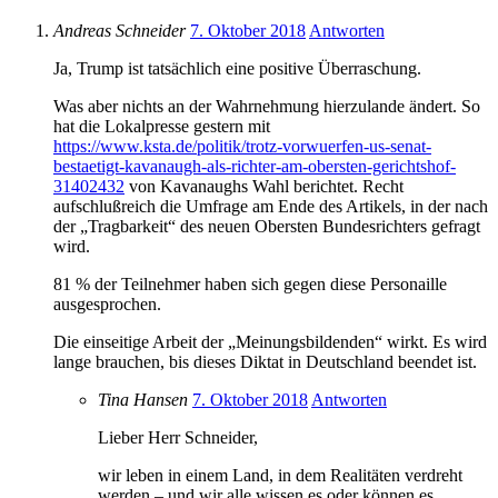
Andreas Schneider
7. Oktober 2018
Antworten
Ja, Trump ist tatsächlich eine positive Überraschung.
Was aber nichts an der Wahrnehmung hierzulande ändert. So
hat die Lokalpresse gestern mit
https://www.ksta.de/politik/trotz-vorwuerfen-us-senat-
bestaetigt-kavanaugh-als-richter-am-obersten-gerichtshof-
31402432
von Kavanaughs Wahl berichtet. Recht
aufschlußreich die Umfrage am Ende des Artikels, in der nach
der „Tragbarkeit“ des neuen Obersten Bundesrichters gefragt
wird.
81 % der Teilnehmer haben sich gegen diese Personaille
ausgesprochen.
Die einseitige Arbeit der „Meinungsbildenden“ wirkt. Es wird
lange brauchen, bis dieses Diktat in Deutschland beendet ist.
Tina Hansen
7. Oktober 2018
Antworten
Lieber Herr Schneider,
wir leben in einem Land, in dem Realitäten verdreht
werden – und wir alle wissen es oder können es