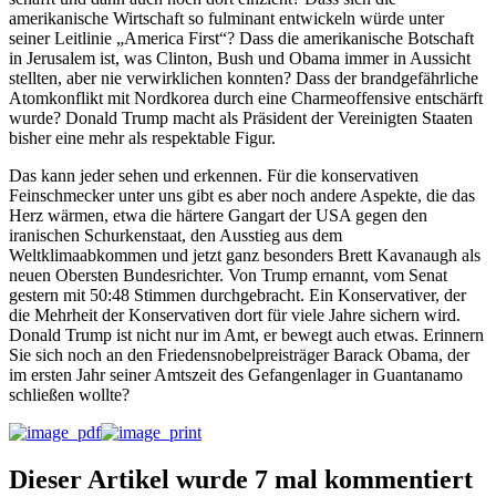
amerikanische Wirtschaft so fulminant entwickeln würde unter
seiner Leitlinie „America First“? Dass die amerikanische Botschaft
in Jerusalem ist, was Clinton, Bush und Obama immer in Aussicht
stellten, aber nie verwirklichen konnten? Dass der brandgefährliche
Atomkonflikt mit Nordkorea durch eine Charmeoffensive entschärft
wurde? Donald Trump macht als Präsident der Vereinigten Staaten
bisher eine mehr als respektable Figur.
Das kann jeder sehen und erkennen. Für die konservativen
Feinschmecker unter uns gibt es aber noch andere Aspekte, die das
Herz wärmen, etwa die härtere Gangart der USA gegen den
iranischen Schurkenstaat, den Ausstieg aus dem
Weltklimaabkommen und jetzt ganz besonders Brett Kavanaugh als
neuen Obersten Bundesrichter. Von Trump ernannt, vom Senat
gestern mit 50:48 Stimmen durchgebracht. Ein Konservativer, der
die Mehrheit der Konservativen dort für viele Jahre sichern wird.
Donald Trump ist nicht nur im Amt, er bewegt auch etwas. Erinnern
Sie sich noch an den Friedensnobelpreisträger Barack Obama, der
im ersten Jahr seiner Amtszeit des Gefangenlager in Guantanamo
schließen wollte?
Dieser Artikel wurde 7 mal kommentiert