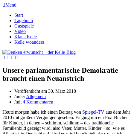
Menü
Start
Tagebuch
Gastspiele
Video
Klaus Kelle
Kelle woanders
Unsere parlamentarische Demokratie
braucht einen Neuanstrich
Veröffentlicht am
30. März 2018
/
unter
Allgemein
/
mit
4 Kommentaren
Heute morgen habe ich einen Beitrag von
Spiegel-TV
aus dem Jahr
2010 mit großem Vergnügen gesehen. Es ging um ein Pixi-Bücher
für Kinder, in denen – schlimm, schlimm – das traditionelle
Familienbild gezeigt wird, also Vater, Mutter, Kinder – so, wie es
Alltag ist in Deutschland. Und es wird bemängelt, dass gar nicht