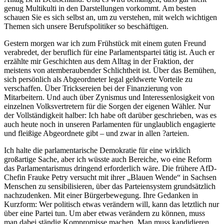
genug Multikulti in den Darstellungen vorkommt. Am besten
schauen Sie es sich selbst an, um zu verstehen, mit welch wichtigen
Themen sich unsere Berufspolitiker so beschäftigen.
Gestern morgen war ich zum Frühstück mit einem guten Freund
verabredet, der beruflich für eine Parlamentspartei tätig ist. Auch er
erzählte mir Geschichten aus dem Alltag in der Fraktion, der
meistens von atemberaubender Schlichtheit ist. Über das Bemühen,
sich persönlich als Abgeordneter legal geldwerte Vorteile zu
verschaffen. Über Tricksereien bei der Finanzierung von
Mitarbeitern. Und auch über Zynismus und Interessenlosigkeit von
einzelnen Volksvertretern für die Sorgen der eigenen Wähler. Nur
der Vollständigkeit halber: Ich habe oft darüber geschrieben, was es
auch heute noch in unseren Parlamenten für unglaublich engagierte
und fleißige Abgeordnete gibt – und zwar in allen ?arteien.
Ich halte die parlamentarische Demokratie für eine wirklich
großartige Sache, aber ich wüsste auch Bereiche, wo eine Reform
das Parlamentarismus dringend erforderlich wäre. Die frühere AfD-
Chefin Frauke Petry versucht mit ihrer „Blauen Wende“ in Sachsen
Menschen zu sensibilisieren, über das Parteiensystem grundsätzlich
nachzudenken. Mit einer Bürgerbewegung. Ihre Gedanken in
Kurzform: Wer politisch etwas verändern will, kann das letztlich nur
über eine Partei tun. Um aber etwas verändern zu können, muss
man dabei ständig Kompromisse machen. Man muss kandidieren,