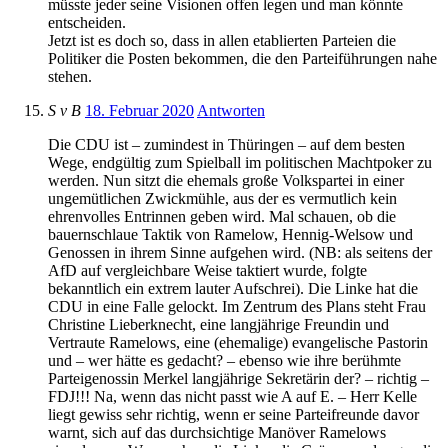
müsste jeder seine Visionen offen legen und man könnte
entscheiden.
Jetzt ist es doch so, dass in allen etablierten Parteien die
Politiker die Posten bekommen, die den Parteiführungen nahe
stehen.
S v B
18. Februar 2020
Antworten
Die CDU ist – zumindest in Thüringen – auf dem besten
Wege, endgültig zum Spielball im politischen Machtpoker zu
werden. Nun sitzt die ehemals große Volkspartei in einer
ungemütlichen Zwickmühle, aus der es vermutlich kein
ehrenvolles Entrinnen geben wird. Mal schauen, ob die
bauernschlaue Taktik von Ramelow, Hennig-Welsow und
Genossen in ihrem Sinne aufgehen wird. (NB: als seitens der
AfD auf vergleichbare Weise taktiert wurde, folgte
bekanntlich ein extrem lauter Aufschrei). Die Linke hat die
CDU in eine Falle gelockt. Im Zentrum des Plans steht Frau
Christine Lieberknecht, eine langjährige Freundin und
Vertraute Ramelows, eine (ehemalige) evangelische Pastorin
und – wer hätte es gedacht? – ebenso wie ihre berühmte
Parteigenossin Merkel langjährige Sekretärin der? – richtig –
FDJ!!! Na, wenn das nicht passt wie A auf E. – Herr Kelle
liegt gewiss sehr richtig, wenn er seine Parteifreunde davor
warnt, sich auf das durchsichtige Manöver Ramelows