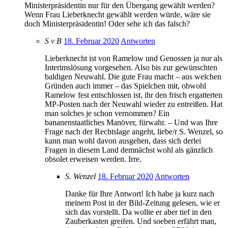
Ministerpräsidentin nur für den Übergang gewählt werden?
Wenn Frau Lieberknecht gewählt werden würde, wäre sie
doch Ministerpräsidentin! Oder sehe ich das falsch?
S v B
18. Februar 2020
Antworten
Lieberknecht ist von Ramelow und Genossen ja nur als
Interimslösung vorgesehen. Also bis zur gewünschten
baldigen Neuwahl. Die gute Frau macht – aus welchen
Gründen auch immer – das Spielchen mit, obwohl
Ramelow fest entschlossen ist, ihr den frisch ergatterten
MP-Posten nach der Neuwahl wieder zu entreißen. Hat
man solches je schon vernommen? Ein
bananenstaatliches Manöver, fürwahr. – Und was Ihre
Frage nach der Rechtslage angeht, liebe/r S. Wenzel, so
kann man wohl davon ausgehen, dass sich derlei
Fragen in diesem Land demnächst wohl als gänzlich
obsolet erweisen werden. Irre.
S. Wenzel
18. Februar 2020
Antworten
Danke für Ihre Antwort! Ich habe ja kurz nach
meinem Post in der Bild-Zeitung gelesen, wie er
sich das vorstellt. Da wollte er aber tief in den
Zauberkasten greifen. Und soeben erfährt man,