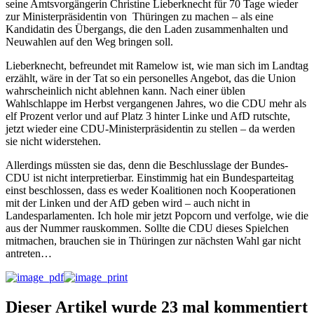
seine Amtsvorgängerin Christine Lieberknecht für 70 Tage wieder
zur Ministerpräsidentin von Thüringen zu machen – als eine
Kandidatin des Übergangs, die den Laden zusammenhalten und
Neuwahlen auf den Weg bringen soll.
Lieberknecht, befreundet mit Ramelow ist, wie man sich im Landtag
erzählt, wäre in der Tat so ein personelles Angebot, das die Union
wahrscheinlich nicht ablehnen kann. Nach einer üblen
Wahlschlappe im Herbst vergangenen Jahres, wo die CDU mehr als
elf Prozent verlor und auf Platz 3 hinter Linke und AfD rutschte,
jetzt wieder eine CDU-Ministerpräsidentin zu stellen – da werden
sie nicht widerstehen.
Allerdings müssten sie das, denn die Beschlusslage der Bundes-
CDU ist nicht interpretierbar. Einstimmig hat ein Bundesparteitag
einst beschlossen, dass es weder Koalitionen noch Kooperationen
mit der Linken und der AfD geben wird – auch nicht in
Landesparlamenten. Ich hole mir jetzt Popcorn und verfolge, wie die
aus der Nummer rauskommen. Sollte die CDU dieses Spielchen
mitmachen, brauchen sie in Thüringen zur nächsten Wahl gar nicht
antreten…
Dieser Artikel wurde 23 mal kommentiert