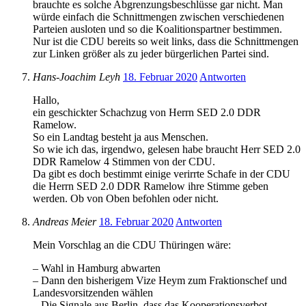
brauchte es solche Abgrenzungsbeschlüsse gar nicht. Man
würde einfach die Schnittmengen zwischen verschiedenen
Parteien ausloten und so die Koalitionspartner bestimmen.
Nur ist die CDU bereits so weit links, dass die Schnittmengen
zur Linken größer als zu jeder bürgerlichen Partei sind.
Hans-Joachim Leyh
18. Februar 2020
Antworten
Hallo,
ein geschickter Schachzug von Herrn SED 2.0 DDR
Ramelow.
So ein Landtag besteht ja aus Menschen.
So wie ich das, irgendwo, gelesen habe braucht Herr SED 2.0
DDR Ramelow 4 Stimmen von der CDU.
Da gibt es doch bestimmt einige verirrte Schafe in der CDU
die Herrn SED 2.0 DDR Ramelow ihre Stimme geben
werden. Ob von Oben befohlen oder nicht.
Andreas Meier
18. Februar 2020
Antworten
Mein Vorschlag an die CDU Thüringen wäre:
– Wahl in Hamburg abwarten
– Dann den bisherigem Vize Heym zum Fraktionschef und
Landesvorsitzenden wählen
– Die Signale aus Berlin, dass das Kooperationsverbot