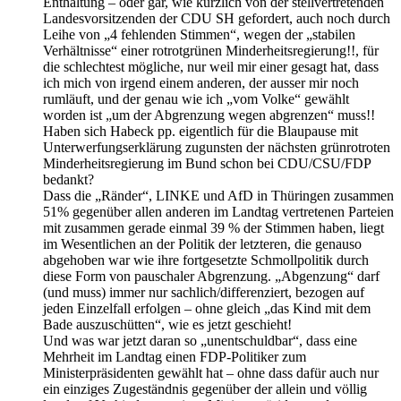
Enthaltung – oder gar, wie kürzlich von der stellvertretenden
Landesvorsitzenden der CDU SH gefordert, auch noch durch
Leihe von „4 fehlenden Stimmen“, wegen der „stabilen
Verhältnisse“ einer rotrotgrünen Minderheitsregierung!!, für
die schlechtest mögliche, nur weil mir einer gesagt hat, dass
ich mich von irgend einem anderen, der ausser mir noch
rumläuft, und der genau wie ich „vom Volke“ gewählt
worden ist „um der Abgrenzung wegen abgrenzen“ muss!!
Haben sich Habeck pp. eigentlich für die Blaupause mit
Unterwerfungserklärung zugunsten der nächsten grünrotroten
Minderheitsregierung im Bund schon bei CDU/CSU/FDP
bedankt?
Dass die „Ränder“, LINKE und AfD in Thüringen zusammen
51% gegenüber allen anderen im Landtag vertretenen Parteien
mit zusammen gerade einmal 39 % der Stimmen haben, liegt
im Wesentlichen an der Politik der letzteren, die genauso
abgehoben war wie ihre fortgesetzte Schmollpolitik durch
diese Form von pauschaler Abgrenzung. „Abgenzung“ darf
(und muss) immer nur sachlich/differenziert, bezogen auf
jeden Einzelfall erfolgen – ohne gleich „das Kind mit dem
Bade auszuschütten“, wie es jetzt geschieht!
Und was war jetzt daran so „unentschuldbar“, dass eine
Mehrheit im Landtag einen FDP-Politiker zum
Ministerpräsidenten gewählt hat – ohne dass dafür auch nur
ein einziges Zugeständnis gegenüber der allein und völlig