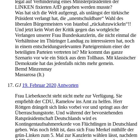
legal auf Verhinderung eines Ministerpräsidenten der
LINKEN fixierten AfD gegeben werden musste?
Was hat sich die Welt aufgeregt, als unlängst der türkische
Präsident verlangt hat, die „unentschuldbare“ Wahl des
liberalen Bürgermeisters von Istanbul „rückabzuwickeln“!!
Und jetzt kein Wort der Kritik gegen das wortgleiche
Verlangen unserer Frau Bundeskanzlerin, die nicht einmal die
Verhältnisse im Thüringer Landtag zu interessieren hat, noch
in einem entscheidungsrelevanten Parteigremium einer der
beteiligten Parteien vertreten ist? Mir kommt das ganze
Szenario vor wie ein Stück aus dem Tollhaus. Mit klassischer
Demokratie hat das jedenfalls nichts mehr gemein.
Bernd Minzenmay
Massarosa (It.)
GJ
19. Februar 2020
Antworten
Frau Lieberknecht steht nicht mehr zur Verfügung. Sie
empfiehlt der CDU, Ramelow ins Amt zu helfen. Herr
Röttgen drängelt sich links vorbei vor und springt aus der
Überraschungstorte. Und während der bevorstehenden
Ratspräsidentschaft Deutschlands wird es
Kontingentaufnahmerekorde von Flüchtlingen in Deutschland
geben. Was noch fehlt ist, dass sich Frau Merkel mithilfe der
grün-Linken zum 5. Mal zur Kanzlerin wählen lässt, nachdem