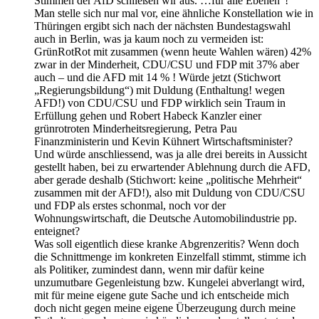
Stimmen der AfD schließen wir aus. …für alle Ebenen“!
Man stelle sich nur mal vor, eine ähnliche Konstellation wie in
Thüringen ergibt sich nach der nächsten Bundestagswahl
auch in Berlin, was ja kaum noch zu vermeiden ist:
GrünRotRot mit zusammen (wenn heute Wahlen wären) 42%
zwar in der Minderheit, CDU/CSU und FDP mit 37% aber
auch – und die AFD mit 14 % ! Würde jetzt (Stichwort
„Regierungsbildung“) mit Duldung (Enthaltung! wegen
AFD!) von CDU/CSU und FDP wirklich sein Traum in
Erfüllung gehen und Robert Habeck Kanzler einer
grünrotroten Minderheitsregierung, Petra Pau
Finanzministerin und Kevin Kühnert Wirtschaftsminister?
Und würde anschliessend, was ja alle drei bereits in Aussicht
gestellt haben, bei zu erwartender Ablehnung durch die AFD,
aber gerade deshalb (Stichwort: keine „politische Mehrheit“
zusammen mit der AFD!), also mit Duldung von CDU/CSU
und FDP als erstes schonmal, noch vor der
Wohnungswirtschaft, die Deutsche Automobilindustrie pp.
enteignet?
Was soll eigentlich diese kranke Abgrenzeritis? Wenn doch
die Schnittmenge im konkreten Einzelfall stimmt, stimme ich
als Politiker, zumindest dann, wenn mir dafür keine
unzumutbare Gegenleistung bzw. Kungelei abverlangt wird,
mit für meine eigene gute Sache und ich entscheide mich
doch nicht gegen meine eigene Überzeugung durch meine