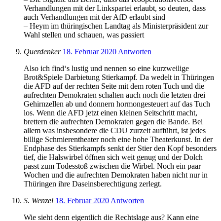
Verhandlungen mit der Linkspartei erlaubt, so deuten, dass
auch Verhandlungen mit der AfD erlaubt sind
– Heym im thüringischen Landtag als Ministerpräsident zur
Wahl stellen und schauen, was passiert
Querdenker
18. Februar 2020
Antworten
Also ich find‘s lustig und nennen so eine kurzweilige
Brot&Spiele Darbietung Stierkampf. Da wedelt in Thüringen
die AFD auf der rechten Seite mit dem roten Tuch und die
aufrechten Demokraten schalten auch noch die letzten drei
Gehirnzellen ab und donnern hormongesteuert auf das Tuch
los. Wenn die AFD jetzt einen kleinen Seitschritt macht,
brettern die aufrechten Demokraten gegen die Bande. Bei
allem was insbesondere die CDU zurzeit aufführt, ist jedes
billige Schmierentheater noch eine hohe Theaterkunst. In der
Endphase des Stierkampfs senkt der Stier den Kopf besonders
tief, die Halswirbel öffnen sich weit genug und der Dolch
passt zum Todesstoß zwischen die Wirbel. Noch ein paar
Wochen und die aufrechten Demokraten haben nicht nur in
Thüringen ihre Daseinsberechtigung zerlegt.
S. Wenzel
18. Februar 2020
Antworten
Wie sieht denn eigentlich die Rechtslage aus? Kann eine