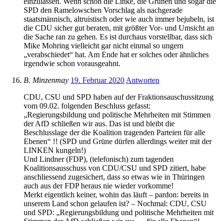
einzulassen. Wenn schon die Linke, die Grünen und sogar die
SPD den Ramelowschen Vorschlag als nachgerade
staatsmännisch, altruistisch oder wie auch immer bejubeln, ist
die CDU sicher gut beraten, mit größter Vor- und Umsicht an
die Sache ran zu gehen. Es ist durchaus vorstellbar, dass sich
Mike Mohring vielleicht gar nicht einmal so ungern
„verabschiedet“ hat. Am Ende hat er solches oder ähnliches
irgendwie schon vorausgeahnt.
B. Minzenmay
19. Februar 2020
Antworten
CDU, CSU und SPD haben auf der Fraktionsauschussitzung
vom 09.02. folgenden Beschluss gefasst:
„Regierungsbildung und politische Mehrheiten mit Stimmen
der AfD schließen wir aus. Das ist und bleibt die
Beschlusslage der die Koalition tragenden Parteien für alle
Ebenen“ !! (SPD und Grüne dürfen allerdings weiter mit der
LINKEN kungeln!)
Und Lindner (FDP), (telefonisch) zum tagenden
Koalitionsausschuss von CDU/CSU und SPD zitiert, habe
anschliessend zugesichert, dass so etwas wie in Thüringen
auch aus der FDP heraus nie wieder vorkomme!
Merkt eigentlich keiner, wohin das läuft – pardon: bereits in
unserem Land schon gelaufen ist? – Nochmal: CDU, CSU
und SPD: „Regierungsbildung und politische Mehrheiten mit