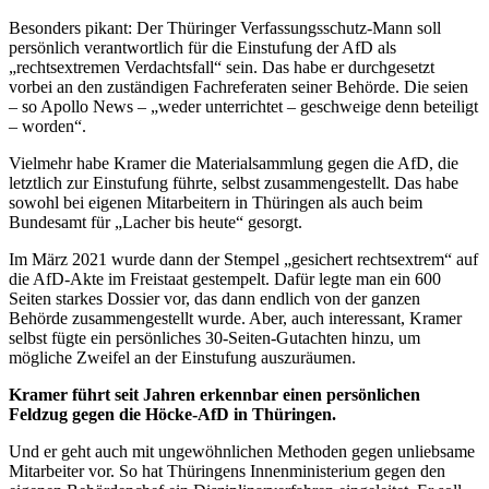
Besonders pikant: Der Thüringer Verfassungsschutz-Mann soll
persönlich verantwortlich für die Einstufung der AfD als
„rechtsextremen Verdachtsfall“ sein. Das habe er durchgesetzt
vorbei an den zuständigen Fachreferaten seiner Behörde. Die seien
– so Apollo News – „weder unterrichtet – geschweige denn beteiligt
– worden“.
Vielmehr habe Kramer die Materialsammlung gegen die AfD, die
letztlich zur Einstufung führte, selbst zusammengestellt. Das habe
sowohl bei eigenen Mitarbeitern in Thüringen als auch beim
Bundesamt für „Lacher bis heute“ gesorgt.
Im März 2021 wurde dann der Stempel „gesichert rechtsextrem“ auf
die AfD-Akte im Freistaat gestempelt. Dafür legte man ein 600
Seiten starkes Dossier vor, das dann endlich von der ganzen
Behörde zusammengestellt wurde. Aber, auch interessant, Kramer
selbst fügte ein persönliches 30-Seiten-Gutachten hinzu, um
mögliche Zweifel an der Einstufung auszuräumen.
Kramer führt seit Jahren erkennbar einen persönlichen
Feldzug gegen die Höcke-AfD in Thüringen.
Und er geht auch mit ungewöhnlichen Methoden gegen unliebsame
Mitarbeiter vor. So hat Thüringens Innenministerium gegen den