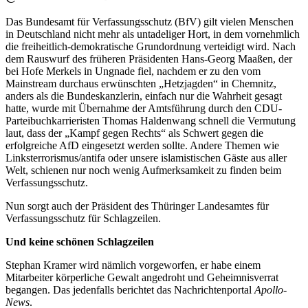
Das Bundesamt für Verfassungsschutz (BfV) gilt vielen Menschen
in Deutschland nicht mehr als untadeliger Hort, in dem vornehmlich
die freiheitlich-demokratische Grundordnung verteidigt wird. Nach
dem Rauswurf des früheren Präsidenten Hans-Georg Maaßen, der
bei Hofe Merkels in Ungnade fiel, nachdem er zu den vom
Mainstream durchaus erwünschten „Hetzjagden“ in Chemnitz,
anders als die Bundeskanzlerin, einfach nur die Wahrheit gesagt
hatte, wurde mit Übernahme der Amtsführung durch den CDU-
Parteibuchkarrieristen Thomas Haldenwang schnell die Vermutung
laut, dass der „Kampf gegen Rechts“ als Schwert gegen die
erfolgreiche AfD eingesetzt werden sollte. Andere Themen wie
Linksterrorismus/antifa oder unsere islamistischen Gäste aus aller
Welt, schienen nur noch wenig Aufmerksamkeit zu finden beim
Verfassungsschutz.
Nun sorgt auch der Präsident des Thüringer Landesamtes für
Verfassungsschutz für Schlagzeilen.
Und keine schönen Schlagzeilen
Stephan Kramer wird nämlich vorgeworfen, er habe einem
Mitarbeiter körperliche Gewalt angedroht und Geheimnisverrat
begangen. Das jedenfalls berichtet das Nachrichtenportal
Apollo-
News
.