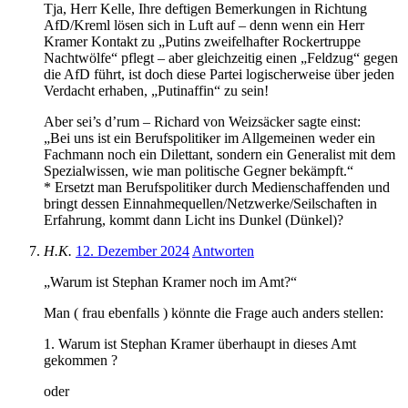
Tja, Herr Kelle, Ihre deftigen Bemerkungen in Richtung
AfD/Kreml lösen sich in Luft auf – denn wenn ein Herr
Kramer Kontakt zu „Putins zweifelhafter Rockertruppe
Nachtwölfe“ pflegt – aber gleichzeitig einen „Feldzug“ gegen
die AfD führt, ist doch diese Partei logischerweise über jeden
Verdacht erhaben, „Putinaffin“ zu sein!
Aber sei’s d’rum – Richard von Weizsäcker sagte einst:
„Bei uns ist ein Berufspolitiker im Allgemeinen weder ein
Fachmann noch ein Dilettant, sondern ein Generalist mit dem
Spezialwissen, wie man politische Gegner bekämpft.“
* Ersetzt man Berufspolitiker durch Medienschaffenden und
bringt dessen Einnahmequellen/Netzwerke/Seilschaften in
Erfahrung, kommt dann Licht ins Dunkel (Dünkel)?
H.K.
12. Dezember 2024
Antworten
„Warum ist Stephan Kramer noch im Amt?“
Man ( frau ebenfalls ) könnte die Frage auch anders stellen:
1. Warum ist Stephan Kramer überhaupt in dieses Amt
gekommen ?
oder