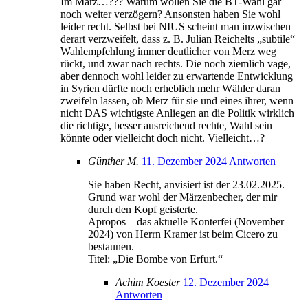
Im März…??? Warum wollen Sie die BT-Wahl gar
noch weiter verzögern? Ansonsten haben Sie wohl
leider recht. Selbst bei NIUS scheint man inzwischen
derart verzweifelt, dass z. B. Julian Reichelts „subtile“
Wahlempfehlung immer deutlicher von Merz weg
rückt, und zwar nach rechts. Die noch ziemlich vage,
aber dennoch wohl leider zu erwartende Entwicklung
in Syrien dürfte noch erheblich mehr Wähler daran
zweifeln lassen, ob Merz für sie und eines ihrer, wenn
nicht DAS wichtigste Anliegen an die Politik wirklich
die richtige, besser ausreichend rechte, Wahl sein
könnte oder vielleicht doch nicht. Vielleicht…?
Günther M.
11. Dezember 2024
Antworten
Sie haben Recht, anvisiert ist der 23.02.2025.
Grund war wohl der Märzenbecher, der mir
durch den Kopf geisterte.
Apropos – das aktuelle Konterfei (November
2024) von Herrn Kramer ist beim Cicero zu
bestaunen.
Titel: „Die Bombe von Erfurt.“
Achim Koester
12. Dezember 2024
Antworten