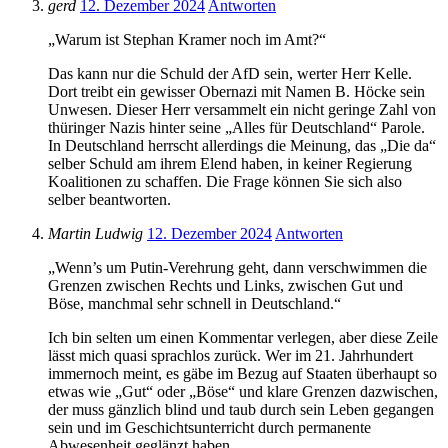
gerd
12. Dezember 2024
Antworten
„Warum ist Stephan Kramer noch im Amt?“
Das kann nur die Schuld der AfD sein, werter Herr Kelle.
Dort treibt ein gewisser Obernazi mit Namen B. Höcke sein
Unwesen. Dieser Herr versammelt ein nicht geringe Zahl von
thüringer Nazis hinter seine „Alles für Deutschland“ Parole.
In Deutschland herrscht allerdings die Meinung, das „Die da“
selber Schuld am ihrem Elend haben, in keiner Regierung
Koalitionen zu schaffen. Die Frage können Sie sich also
selber beantworten.
Martin Ludwig
12. Dezember 2024
Antworten
„Wenn’s um Putin-Verehrung geht, dann verschwimmen die
Grenzen zwischen Rechts und Links, zwischen Gut und
Böse, manchmal sehr schnell in Deutschland.“
Ich bin selten um einen Kommentar verlegen, aber diese Zeile
lässt mich quasi sprachlos zurück. Wer im 21. Jahrhundert
immernoch meint, es gäbe im Bezug auf Staaten überhaupt so
etwas wie „Gut“ oder „Böse“ und klare Grenzen dazwischen,
der muss gänzlich blind und taub durch sein Leben gegangen
sein und im Geschichtsunterricht durch permanente
Abwesenheit geglänzt haben.