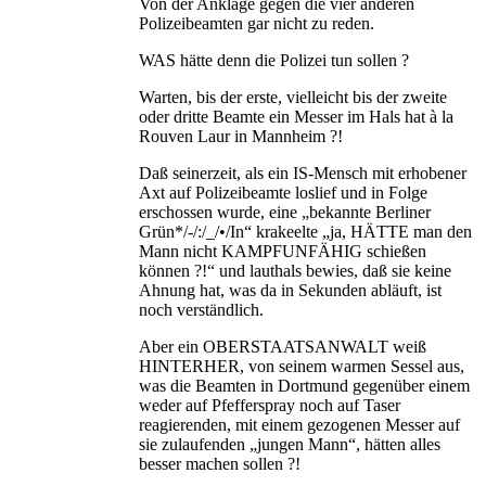
Von der Anklage gegen die vier anderen
Polizeibeamten gar nicht zu reden.
WAS hätte denn die Polizei tun sollen ?
Warten, bis der erste, vielleicht bis der zweite
oder dritte Beamte ein Messer im Hals hat à la
Rouven Laur in Mannheim ?!
Daß seinerzeit, als ein IS-Mensch mit erhobener
Axt auf Polizeibeamte loslief und in Folge
erschossen wurde, eine „bekannte Berliner
Grün*/-/:/_/•/In“ krakeelte „ja, HÄTTE man den
Mann nicht KAMPFUNFÄHIG schießen
können ?!“ und lauthals bewies, daß sie keine
Ahnung hat, was da in Sekunden abläuft, ist
noch verständlich.
Aber ein OBERSTAATSANWALT weiß
HINTERHER, von seinem warmen Sessel aus,
was die Beamten in Dortmund gegenüber einem
weder auf Pfefferspray noch auf Taser
reagierenden, mit einem gezogenen Messer auf
sie zulaufenden „jungen Mann“, hätten alles
besser machen sollen ?!