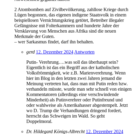
2 Atombomben auf Zivilbevölkerung, zahllose Kriege durch
Lügen begonnen, das eigenen indigene Staatsvolk in einem
beispiellosen Vernichtungskrieg getötet, Betreiber illegaler
Gefängnisse mit Folterkammern und hunderte Jahre der
Versklavung von Menschen aus Afrika sind die neuen
Merkmale der Guten.
– wer Sarkasmus findet, darf ihn behalten.
gerd
12. Dezember 2024
Antworten
Putin- Verehrung….was soll das überhaupt sein?
Eigentlich ist das ein Begriff aus der katholischen
Volksfrömmigkeit, wie z.B. Marienverehrung. Wenn
hier im Blog in den letzten zwei Jahren jemand die
Meinung vertreten hat, dass man mit Putin reden bzw.
verhandeln müsste, wurde man sehr schnell von einigen
Kommentatoren (allerdings eine verschwindende
Minderheit) als Putinverehrer oder Putinfreund und
oder wahlweise als Amerikahasser abgestempelt. Jetzt
wo D. Trump die Verhandlungen dringend fordert,
herrscht das Schweigen im Wald. So geht
Doppelmoral.
Dr. Hildegard Königs-Albrecht
12. Dezember 2024