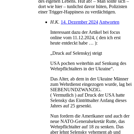
des eigenen Lebens. Hut ab! – Man sollte sich –
dort wie hier – tunlichst davor hüten, Polizisten
einer Trigger-Happiness zu verdächtigen.
H.K.
14. Dezember 2024
Antworten
Interessant dazu der Artikel bei focus
online vom 11.12.2024, ( den ich erst
heute entdeckt habe … ):
„Druck auf Selenskyj steigt
USA pochen weiterhin auf Senkung des
Wehrpflichtalters in der Ukraine“.
Das Alter, ab dem in der Ukraine Männer
zum Wehrdienst eingezogen wurde, lag bei
SIEBENUNDZWANZIG.
( Vermutlich ) auf Druck der USA hatte
Selensky das Eintrittsalter Anfang dieses
Jahres auf 25 gesenkt.
Nun fordern die Amerikaner und auch der
neue NATO-Generalsekretär Rutte, das
Wehrpflichtalter auf 18 zu senken. Das
aber lehnt Selensky vehement ab und