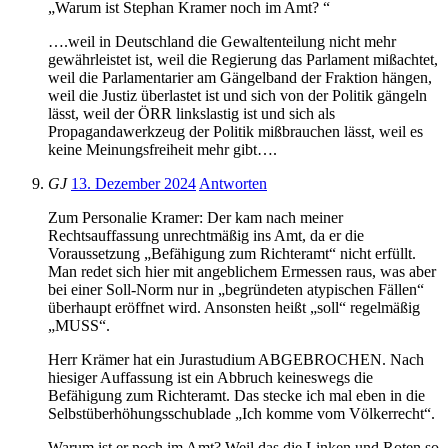
„Warum ist Stephan Kramer noch im Amt? “
….weil in Deutschland die Gewaltenteilung nicht mehr
gewährleistet ist, weil die Regierung das Parlament mißachtet,
weil die Parlamentarier am Gängelband der Fraktion hängen,
weil die Justiz überlastet ist und sich von der Politik gängeln
lässt, weil der ÖRR linkslastig ist und sich als
Propagandawerkzeug der Politik mißbrauchen lässt, weil es
keine Meinungsfreiheit mehr gibt….
GJ
13. Dezember 2024
Antworten
Zum Personalie Kramer: Der kam nach meiner
Rechtsauffassung unrechtmäßig ins Amt, da er die
Voraussetzung „Befähigung zum Richteramt“ nicht erfüllt.
Man redet sich hier mit angeblichem Ermessen raus, was aber
bei einer Soll-Norm nur in „begründeten atypischen Fällen“
überhaupt eröffnet wird. Ansonsten heißt „soll“ regelmäßig
„MUSS“.
Herr Krämer hat ein Jurastudium ABGEBROCHEN. Nach
hiesiger Auffassung ist ein Abbruch keineswegs die
Befähigung zum Richteramt. Das stecke ich mal eben in die
Selbstüberhöhungsschublade „Ich komme vom Völkerrecht“.
Warum ist er noch im Amt? Weil das die Linken und Roten so