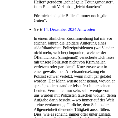
Helfer“ geradezu „schießgeile Tötungsmonster“,
ist m.E. – mit Verlaub – „leicht daneben“ …
Für mich sind „die Bullen“ immer noch „die
Guten“.
S v B
14. Dezember 2024
Antworten
In einem ähnlichen Zusammenhang hat mir vor
etlichen Jahren die lapidare Äußerung eines
südafrikanischen Polizeipräsidenten (weiß leider
nicht mehr, welcher) imponiert, welcher der
Öffentlichkeit (sinngemäß) versicherte „Ich lasse
mir unsere Polizisten nicht von Kriminellen
verletzen oder gar töten“. Kurz zuvor war in
einer gewaltsamen Auseinandersetzung ein
Polizist schwer verletzt, wenn nicht gar getötet
worden. Der Mann wusste sehr genau, wovon er
sprach; zudem stand er felsenfest hinter seinen
Leuten. Vermutlich nur sehr, sehr wenige von
uns würden mit Polizisten tauschen wollen, deren
Aufgabe darin besteht, – wo immer auf der Welt
– eine verdammt gefährliche, dem Schutz der
Allgemeinheit dienende Tätigkeit auszufüllen.
Dies, wie es scheint, immer öfter unter Einsatz