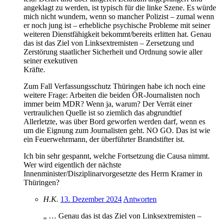
angeklagt zu werden, ist typisch für die linke Szene. Es würde
mich nicht wundern, wenn so mancher Polizist – zumal wenn
er noch jung ist – erhebliche psychische Probleme mit seiner
weiteren Dienstfähigkeit bekommt/bereits erlitten hat. Genau
das ist das Ziel von Linksextremisten – Zersetzung und
Zerstörung staatlicher Sicherheit und Ordnung sowie aller
seiner exekutiven
Kräfte.
Zum Fall Verfassungsschutz Thüringen habe ich noch eine
weitere Frage: Arbeiten die beiden ÖR-Journalisten noch
immer beim MDR? Wenn ja, warum? Der Verrät einer
vertraulichen Quelle ist so ziemlich das abgrundtief
Allerletzte, was über Bord geworfen werden darf, wenn es
um die Eignung zum Journalisten geht. NO GO. Das ist wie
ein Feuerwehrmann, der überführter Brandstifter ist.
Ich bin sehr gespannt, welche Fortsetzung die Causa nimmt.
Wer wird eigentlich der nächste
Innenminister/Disziplinarvorgesetzte des Herrn Kramer in
Thüringen?
H.K.
13. Dezember 2024
Antworten
„ … Genau das ist das Ziel von Linksextremisten –