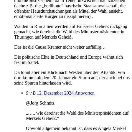
und die Justiz scheint da in Teilen inzwischen nachzuziehen
(siehe z.B. die „berühmte“ bayrische Staatsanwaltschaft, die
offenbar Hausdurchsuchungen als Mittel der Wahl ansieht,
emotionalisierte Bürger zu disziplinieren) .
Wahlen in Rumänien werden auf Brüsseler Geheiß rückgäng
gemacht, wie dereinst die Wahl des Mininsterpräsidenten in
Thüringen auf Merkels Geheiß.
Das ist die Causa Kramer nicht weiter auffällig…
Die politische Elite in Deutschland und Europa wähnt sich
fest im Sattel.
Da lohnt aber ein Blick nach Westen über den Atlantik; von
dort kommt ab dem 20. Januar ein Sturm auf, der auch bei uns
seine Spuren hinterlassen wird.
S v B
12. Dezember 2024
Antworten
@Jörg Schmitz
„….. wie dereinst die Wahl des Ministerpräsidenten auf
Merkels Geheiß.“
Obwohl allgemein bekannt ist, dass es Angela Merkel