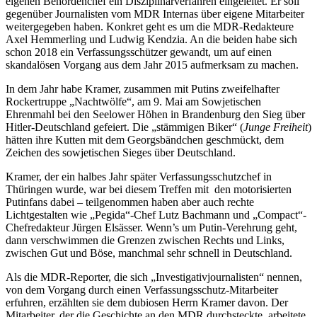
eigenen Behördenchef ein Disziplinarverfahren eingeleitet. Er soll
gegenüber Journalisten vom MDR Internas über eigene Mitarbeiter
weitergegeben haben. Konkret geht es um die MDR-Redakteure
Axel Hemmerling und Ludwig Kendzia. An die beiden habe sich
schon 2018 ein Verfassungsschützer gewandt, um auf einen
skandalösen Vorgang aus dem Jahr 2015 aufmerksam zu machen.
In dem Jahr habe Kramer, zusammen mit Putins zweifelhafter
Rockertruppe „Nachtwölfe“, am 9. Mai am Sowjetischen
Ehrenmahl bei den Seelower Höhen in Brandenburg den Sieg über
Hitler-Deutschland gefeiert. Die „stämmigen Biker“ (
Junge Freiheit
)
hätten ihre Kutten mit dem Georgsbändchen geschmückt, dem
Zeichen des sowjetischen Sieges über Deutschland.
Kramer, der ein halbes Jahr später Verfassungsschutzchef in
Thüringen wurde, war bei diesem Treffen mit den motorisierten
Putinfans dabei – teilgenommen haben aber auch rechte
Lichtgestalten wie „Pegida“-Chef Lutz Bachmann und „Compact“-
Chefredakteur Jürgen Elsässer. Wenn’s um Putin-Verehrung geht,
dann verschwimmen die Grenzen zwischen Rechts und Links,
zwischen Gut und Böse, manchmal sehr schnell in Deutschland.
Als die MDR-Reporter, die sich „Investigativjournalisten“ nennen,
von dem Vorgang durch einen Verfassungsschutz-Mitarbeiter
erfuhren, erzählten sie dem dubiosen Herrn Kramer davon. Der
Mitarbeiter, der die Geschichte an den MDR durchsteckte, arbeitete