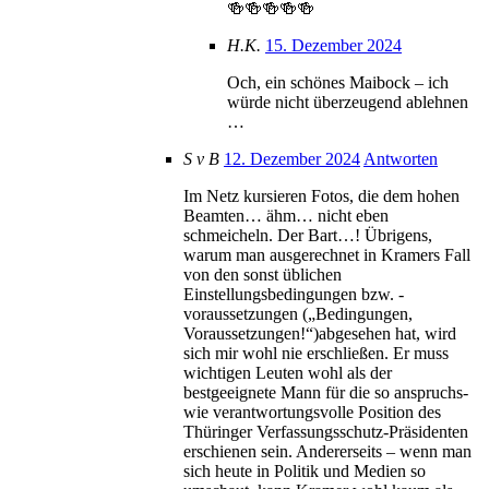
🍻🍻🍻🍻🍻
H.K.
15. Dezember 2024
Och, ein schönes Maibock – ich
würde nicht überzeugend ablehnen
…
S v B
12. Dezember 2024
Antworten
Im Netz kursieren Fotos, die dem hohen
Beamten… ähm… nicht eben
schmeicheln. Der Bart…! Übrigens,
warum man ausgerechnet in Kramers Fall
von den sonst üblichen
Einstellungsbedingungen bzw. -
voraussetzungen („Bedingungen,
Voraussetzungen!“)abgesehen hat, wird
sich mir wohl nie erschließen. Er muss
wichtigen Leuten wohl als der
bestgeeignete Mann für die so anspruchs-
wie verantwortungsvolle Position des
Thüringer Verfassungsschutz-Präsidenten
erschienen sein. Andererseits – wenn man
sich heute in Politik und Medien so