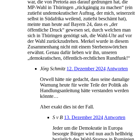
war, die von Pretoria aus darauf gedrungen hat, die
MP-Wahl in Thüringen „rückgängig zu machen“ (ein
zutiefst undemokratischer Auftrag, der mich, seinerzeit
selbst in Südafrika weilend, zutiefst beschämt hat),
meinte man heute auf Bayern 24, dass es „der
öffentliche Druck“ gewesen sei, durch welchen man
sich in Thüringen genötigt sah, die Wahl-Uhr auf vor
der Wahl zurückzudrehen. Merkel wurde in diesem
Zusammenhang nicht mit einem Sterbenswörtchen
erwähnt. Genau dafür lieben wir ihn, unseren
„demokratischen, öffentlich-rechtlichen Rundfunk!“
Jörg Schmitz
12. Dezember 2024
Antworten
Orwell hätte nie gedacht, dass seine damalige
Warnung heute für weite Teile der Politik als
Handlungsanleitung hätte verstanden werden
könnte…
Aber exakt dies ist der Fall.
S v B
13. Dezember 2024
Antworten
Jeder um die Demokratie in Europa
besorgte Bürger wird nun auch hellhörig
bezüglich des Wahl-Stornos in Rumänien.