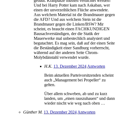
gebaut. Kranplätze müssen verdichtet werden!
Und bei Harry Potter kam nach Askaban, wer
einen der unverzeihlichen Flüche anwendete.
Aus welchem Material ist die Brandmauer gegen
die AFD? Und aus welchem Stein ist die
Brandmauer gegen die Linken/BSW? Mir
scheint, es braucht einen FACHKUNDIGEN
Bausachverständigen, der die Statik der
Mauerwerke mal unbestechlich analysiert und
begutachtet. Es mag sein, daß auf der einen Seite
die Beständigkeit einer Sandburg vorherrscht,
während auf der anderen Seite Chrom-
Molybdänstahl verwendet wurde.
H.K.
13. Dezember 2024
Antworten
Beim aktuellen Parteivorsitzenden scheint
auch „Management bei Propeller“ zu
gelten.
Über allem schweben, ab und zu kurz
landen, um „einen rauszuhauen“ und dann
wieder nischt wie weg nach oben …
Günther M.
13. Dezember 2024
Antworten