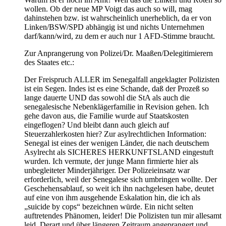
wollen. Ob der neue MP Voigt das auch so will, mag
dahinstehen bzw. ist wahrscheinlich unerheblich, da er von
Linken/BSW/SPD abhängig ist und nichts Unternehmen
darf/kann/wird, zu dem er auch nur 1 AFD-Stimme braucht.
Zur Anprangerung von Polizei/Dr. Maaßen/Delegitimierern
des Staates etc.:
Der Freispruch ALLER im Senegalfall angeklagter Polizisten
ist ein Segen. Indes ist es eine Schande, daß der Prozeß so
lange dauerte UND das sowohl die StA als auch die
senegalesische Nebenklägerfamilie in Revision gehen. Ich
gehe davon aus, die Familie wurde auf Staatskosten
eingeflogen? Und bleibt dann auch gleich auf
Steuerzahlerkosten hier? Zur asylrechtlichen Information:
Senegal ist eines der wenigen Länder, die nach deutschem
Asylrecht als SICHERES HERKUNFTSLAND eingestuft
wurden. Ich vermute, der junge Mann firmierte hier als
unbegleiteter Minderjähriger. Der Polizeieinsatz war
erforderlich, weil der Senegalese sich umbringen wollte. Der
Geschehensablauf, so weit ich ihn nachgelesen habe, deutet
auf eine von ihm ausgehende Eskalation hin, die ich als
„suicide by cops“ bezeichnen würde. Ein nicht selten
auftretendes Phänomen, leider! Die Polizisten tun mir allesamt
leid. Derart und über längeren Zeitraum angeprangert und