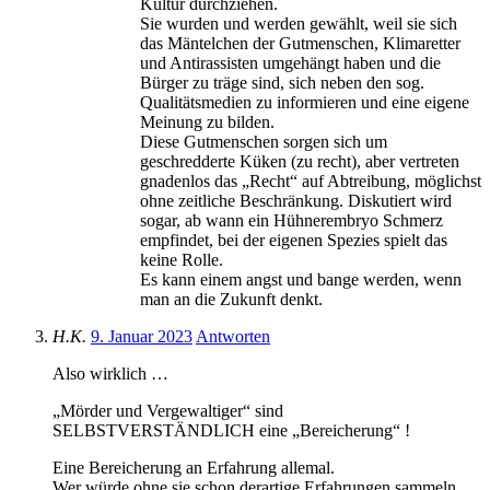
Kultur durchziehen.
Sie wurden und werden gewählt, weil sie sich
das Mäntelchen der Gutmenschen, Klimaretter
und Antirassisten umgehängt haben und die
Bürger zu träge sind, sich neben den sog.
Qualitätsmedien zu informieren und eine eigene
Meinung zu bilden.
Diese Gutmenschen sorgen sich um
geschredderte Küken (zu recht), aber vertreten
gnadenlos das „Recht“ auf Abtreibung, möglichst
ohne zeitliche Beschränkung. Diskutiert wird
sogar, ab wann ein Hühnerembryo Schmerz
empfindet, bei der eigenen Spezies spielt das
keine Rolle.
Es kann einem angst und bange werden, wenn
man an die Zukunft denkt.
H.K.
9. Januar 2023
Antworten
Also wirklich …
„Mörder und Vergewaltiger“ sind
SELBSTVERSTÄNDLICH eine „Bereicherung“ !
Eine Bereicherung an Erfahrung allemal.
Wer würde ohne sie schon derartige Erfahrungen sammeln