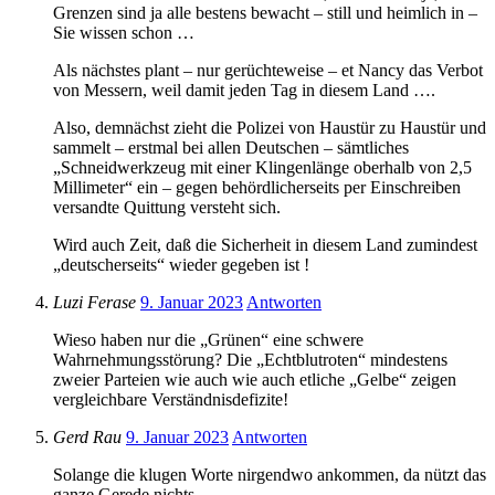
Grenzen sind ja alle bestens bewacht – still und heimlich in –
Sie wissen schon …
Als nächstes plant – nur gerüchteweise – et Nancy das Verbot
von Messern, weil damit jeden Tag in diesem Land ….
Also, demnächst zieht die Polizei von Haustür zu Haustür und
sammelt – erstmal bei allen Deutschen – sämtliches
„Schneidwerkzeug mit einer Klingenlänge oberhalb von 2,5
Millimeter“ ein – gegen behördlicherseits per Einschreiben
versandte Quittung versteht sich.
Wird auch Zeit, daß die Sicherheit in diesem Land zumindest
„deutscherseits“ wieder gegeben ist !
Luzi Ferase
9. Januar 2023
Antworten
Wieso haben nur die „Grünen“ eine schwere
Wahrnehmungsstörung? Die „Echtblutroten“ mindestens
zweier Parteien wie auch wie auch etliche „Gelbe“ zeigen
vergleichbare Verständnisdefizite!
Gerd Rau
9. Januar 2023
Antworten
Solange die klugen Worte nirgendwo ankommen, da nützt das
ganze Gerede nichts.