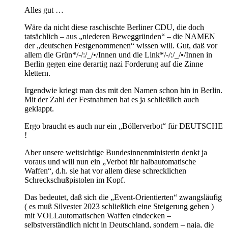
Alles gut …
Wäre da nicht diese raschischte Berliner CDU, die doch
tatsächlich – aus „niederen Beweggründen“ – die NAMEN
der „deutschen Festgenommenen“ wissen will. Gut, daß vor
allem die Grün*/-/:/_/•/Innen und die Link*/-/:/_/•/Innen in
Berlin gegen eine derartig nazi Forderung auf die Zinne
klettern.
Irgendwie kriegt man das mit den Namen schon hin in Berlin.
Mit der Zahl der Festnahmen hat es ja schließlich auch
geklappt.
Ergo braucht es auch nur ein „Böllerverbot“ für DEUTSCHE
!
Aber unsere weitsichtige Bundesinnenministerin denkt ja
voraus und will nun ein „Verbot für halbautomatische
Waffen“, d.h. sie hat vor allem diese schrecklichen
Schreckschußpistolen im Kopf.
Das bedeutet, daß sich die „Event-Orientierten“ zwangsläufig
( es muß Silvester 2023 schließlich eine Steigerung geben )
mit VOLLautomatischen Waffen eindecken –
selbstverständlich nicht in Deutschland, sondern – naja, die