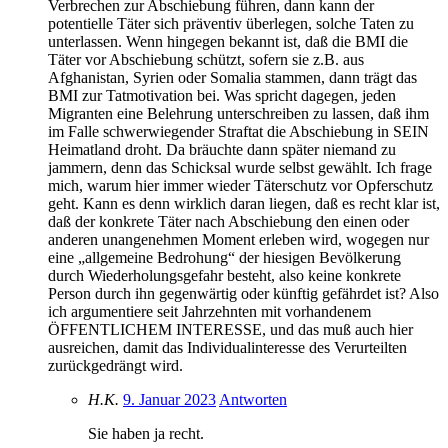
Verbrechen zur Abschiebung führen, dann kann der
potentielle Täter sich präventiv überlegen, solche Taten zu
unterlassen. Wenn hingegen bekannt ist, daß die BMI die
Täter vor Abschiebung schützt, sofern sie z.B. aus
Afghanistan, Syrien oder Somalia stammen, dann trägt das
BMI zur Tatmotivation bei. Was spricht dagegen, jeden
Migranten eine Belehrung unterschreiben zu lassen, daß ihm
im Falle schwerwiegender Straftat die Abschiebung in SEIN
Heimatland droht. Da bräuchte dann später niemand zu
jammern, denn das Schicksal wurde selbst gewählt. Ich frage
mich, warum hier immer wieder Täterschutz vor Opferschutz
geht. Kann es denn wirklich daran liegen, daß es recht klar ist,
daß der konkrete Täter nach Abschiebung den einen oder
anderen unangenehmen Moment erleben wird, wogegen nur
eine „allgemeine Bedrohung“ der hiesigen Bevölkerung
durch Wiederholungsgefahr besteht, also keine konkrete
Person durch ihn gegenwärtig oder künftig gefährdet ist? Also
ich argumentiere seit Jahrzehnten mit vorhandenem
ÖFFENTLICHEM INTERESSE, und das muß auch hier
ausreichen, damit das Individualinteresse des Verurteilten
zurückgedrängt wird.
H.K.
9. Januar 2023
Antworten
Sie haben ja recht.