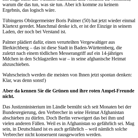
warum die das tun, was sie tun. Aber ich komme zu keinem
Ergebnis, das logisch wäre.
Tübingens Obürgermeister Boris Palmer (50) hat jetzt wieder einmal
Klartext geredet. Manchmal denke ich, er ist der Einzige in seinem
Laden, der noch bei Verstand ist.
Palmer plädiert dafür, einen verurteilten Vergewaltiger aus
Illerkirchberg – das ist diese Stadt in Baden-Württemberg, die
zuletzt nach einem tödlichen Messerangriff auf ein 14-jähriges
Mdchen in den Schlagzeilen war – in seine afghanische Heimat
abzuschieben.
Wahrscheinch werden die meisten von Ihnen jetzt spontan denken:
Klar, was denn sonst!)
Aber da kennen Sie die Grünen und ihre roten Ampel-Freunde
nicht.
Das Justizministerium im Ländle bemüht sich seit Monaten bei der
Bundesregierung, den Verbrecher in seine Heimat Afghanistan
abschieben zu dürfen. Doch Berlin verweigert das bei ihm und
vielen anderen Fällen. Weil es in Afghanistan so gefährlich sei. Mag
sein, in Deutschland ist es auch gefährlich – weil nämlich solche
Verbrecher nicht konseruent rausgeworfen werden.