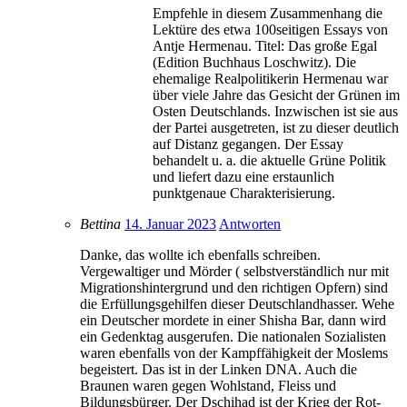
Empfehle in diesem Zusammenhang die
Lektüre des etwa 100seitigen Essays von
Antje Hermenau. Titel: Das große Egal
(Edition Buchhaus Loschwitz). Die
ehemalige Realpolitikerin Hermenau war
über viele Jahre das Gesicht der Grünen im
Osten Deutschlands. Inzwischen ist sie aus
der Partei ausgetreten, ist zu dieser deutlich
auf Distanz gegangen. Der Essay
behandelt u. a. die aktuelle Grüne Politik
und liefert dazu eine erstaunlich
punktgenaue Charakterisierung.
Bettina
14. Januar 2023
Antworten
Danke, das wollte ich ebenfalls schreiben.
Vergewaltiger und Mörder ( selbstverständlich nur mit
Migrationshintergrund und den richtigen Opfern) sind
die Erfüllungsgehilfen dieser Deutschlandhasser. Wehe
ein Deutscher mordete in einer Shisha Bar, dann wird
ein Gedenktag ausgerufen. Die nationalen Sozialisten
waren ebenfalls von der Kampffähigkeit der Moslems
begeistert. Das ist in der Linken DNA. Auch die
Braunen waren gegen Wohlstand, Fleiss und
Bildungsbürger. Der Dschihad ist der Krieg der Rot-