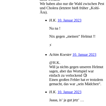
Wir haben also nur die Wahl zwischen Pest
und Cholera (letztere hieß früher „Kohl-
Ära).
H.K.
10. Januar 2023
Na na !
Nix gegen „meinen“ Helmut !!
⚡️
Achim Koester
10. Januar 2023
@H.K.
Will ja nichts gegen unseren Helmut
sagen, aber das Wortspiel war
einfach zu verlockend 🧐
Einen großen Fehler hat er trotzdem
gemacht, das war „sein Mädchen“.
H.K.
10. Januar 2023
Jaaaa, is‘ ja gut jetz‘ …