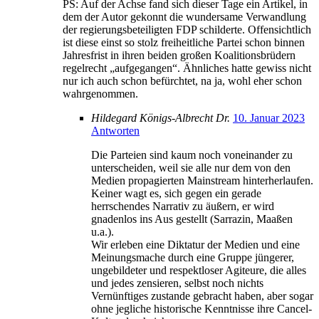
PS: Auf der Achse fand sich dieser Tage ein Artikel, in
dem der Autor gekonnt die wundersame Verwandlung
der regierungsbeteiligten FDP schilderte. Offensichtlich
ist diese einst so stolz freiheitliche Partei schon binnen
Jahresfrist in ihren beiden großen Koalitionsbrüdern
regelrecht „aufgegangen“. Ähnliches hatte gewiss nicht
nur ich auch schon befürchtet, na ja, wohl eher schon
wahrgenommen.
Hildegard Königs-Albrecht Dr.
10. Januar 2023
Antworten
Die Parteien sind kaum noch voneinander zu
unterscheiden, weil sie alle nur dem von den
Medien propagierten Mainstream hinterherlaufen.
Keiner wagt es, sich gegen ein gerade
herrschendes Narrativ zu äußern, er wird
gnadenlos ins Aus gestellt (Sarrazin, Maaßen
u.a.).
Wir erleben eine Diktatur der Medien und eine
Meinungsmache durch eine Gruppe jüngerer,
ungebildeter und respektloser Agiteure, die alles
und jedes zensieren, selbst noch nichts
Vernünftiges zustande gebracht haben, aber sogar
ohne jegliche historische Kenntnisse ihre Cancel-