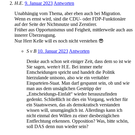
H.E.
9. Januar 2023
Antworten
Unabhängig vom Thema, aber eben auch bei Migration.
Wenn es ernst wird, sind die CDU- oder FDP-Funktionäre
auf der Seite der Nichtsnutze und Zerstörer.
Früher aus Opportunismus und Feigheit, mittlerweile auch aus
innerer Überzeugung.
Nur Herr Kelle will es noch nicht verstehen 😎
S v B
10. Januar 2023
Antworten
Denke auch schon seit einiger Zeit, dass dem so ist wie
Sie sagen, werte/r H.E. Bei immer mehr
Entscheidungen spricht und handelt die Politik
hierzulande unisono, also wie ein veritabler
Einparteien-Staat. Man darf gespannt sein, ob und wie
man aus dem unsäglichen Gestrüpp der
„Entscheidungs-Einfalt“ wieder herauszufinden
gedenkt. Schließlich ist dies ein Vorgang, welcher für
ein Staatswesen, das als demokratisch verstanden
wissen will, unumgänglich ist. Allerdings kann ich
nicht einmal den Willen zu einer diesbezüglichen
Entflechtung erkennen. Opposition? Was, bitte schön,
soll DAS denn nun wieder sein?