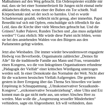
Maßnahmen auf den Weg gebracht. Ein Ordenspriester erzählte mir
mal, dass sie bei einer Sommerfreizeit für Jungen nicht einmal mehr
abklatschen dürfen, wenn einer der Buben ein Tor schießt. Null
Körperkontakt und sei der noch so harmlos. Und es wurde
Schadenersatz gezahlt, vielleicht nicht genug, aber immerhin. Papst
Benedikt traf sich mit Opfern, entschuldigte sich öffentlich für das
Leid, dass die Kirche über viele Menschen gebracht hat. Und die
Grünen? Außer Palaver, Runden Tischen und „das muss aufgeklärt
werden“? Ganz ehrlich: Mir würde diese Partei nicht fehlen, wenn
sie bei den anstehenden Wahlen von den Bürgern aus den
Parlamenten gefegt würden.
Jetzt also Wiesbaden. Die immer wieder bewundernswert engagierte
Hedwig von Beverfoerde, Organisatorin zahlreicher „Demos für
Alle“ für die traditionelle Familie aus Mann und Frau, veranstaltet
einen Kongress, wo die von linksgrünen Organisationen erfundene
„Pädagogik der Vielfalt“ einer kritischen Würdigung unterzogen
werden soll. In einer Demokratie das Normalste der Welt. Nicht aber
für die wackeren hessischen Vielfalt-Aufgeregten. Die gerieten
gestern in ihrer Erregung über das Thema Sex bisweilen vor lauter
Empörung in Schnappatmung. „Ultrakonservativer Sexualkunde-
Kongress“, „erzkonservative Sexualerziehung“, ohne Ultra und Erz
kommt man da gar nicht mehr aus, um seiner Abscheu Herr zu
werden. Man wolle die „Ausgrenzung sexueller Minderheiten“
verhindern, sagte ein Abgeordneter. Ich will verhindern, dass