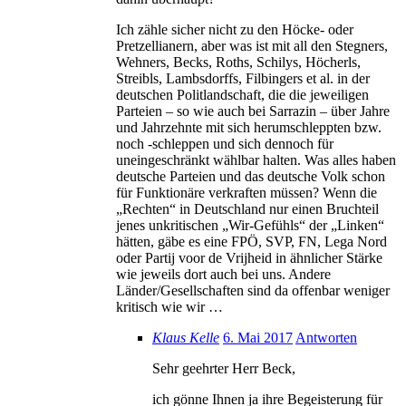
Ich zähle sicher nicht zu den Höcke- oder
Pretzellianern, aber was ist mit all den Stegners,
Wehners, Becks, Roths, Schilys, Höcherls,
Streibls, Lambsdorffs, Filbingers et al. in der
deutschen Politlandschaft, die die jeweiligen
Parteien – so wie auch bei Sarrazin – über Jahre
und Jahrzehnte mit sich herumschleppten bzw.
noch -schleppen und sich dennoch für
uneingeschränkt wählbar halten. Was alles haben
deutsche Parteien und das deutsche Volk schon
für Funktionäre verkraften müssen? Wenn die
„Rechten“ in Deutschland nur einen Bruchteil
jenes unkritischen „Wir-Gefühls“ der „Linken“
hätten, gäbe es eine FPÖ, SVP, FN, Lega Nord
oder Partij voor de Vrijheid in ähnlicher Stärke
wie jeweils dort auch bei uns. Andere
Länder/Gesellschaften sind da offenbar weniger
kritisch wie wir …
Klaus Kelle
6. Mai 2017
Antworten
Sehr geehrter Herr Beck,
ich gönne Ihnen ja ihre Begeisterung für