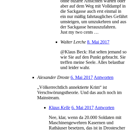
ohne bizarre Ansichten warten oder
aber auf dem Weg mit Volldampf in
die Sackgasse auch erst einmal in
ein nur mäßig fahrtaugliches Gefährt
umsteigen, um umzukehren und aus
der Sackgasse herauszufahren.
Just my two cents …
Walter Lerche
8. Mai 2017
@Klaus Beck: Hat selten jemand so
wie Sie auf den Punkt gebracht. Sie
treffen meine Seele. Alles belastbar
und leider wahr.
Alexander Droste
6. Mai 2017
Antworten
„Völkerrechtlich annektierte Krim“ ist
Verschwörungstheorie. Und das auch noch im
Mainstream.
Klaus Kelle
6. Mai 2017
Antworten
Nee, klar, wenn da 20.000 Soldaten mit
Maschinengewehren Kasernen und
Rathäuser besetzen, das ist in Drostescher