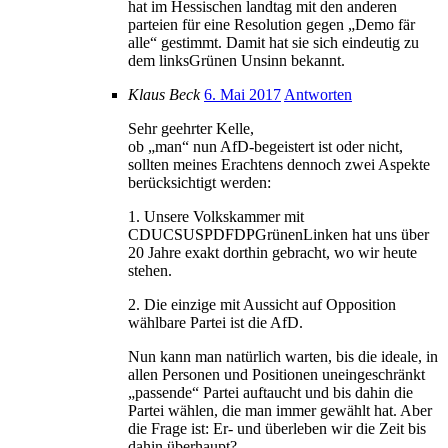
hat im Hessischen landtag mit den anderen
parteien für eine Resolution gegen „Demo fär
alle“ gestimmt. Damit hat sie sich eindeutig zu
dem linksGrünen Unsinn bekannt.
Klaus Beck
6. Mai 2017
Antworten
Sehr geehrter Kelle,
ob „man“ nun AfD-begeistert ist oder nicht,
sollten meines Erachtens dennoch zwei Aspekte
berücksichtigt werden:
1. Unsere Volkskammer mit
CDUCSUSPDFDPGrünenLinken hat uns über
20 Jahre exakt dorthin gebracht, wo wir heute
stehen.
2. Die einzige mit Aussicht auf Opposition
wählbare Partei ist die AfD.
Nun kann man natürlich warten, bis die ideale, in
allen Personen und Positionen uneingeschränkt
„passende“ Partei auftaucht und bis dahin die
Partei wählen, die man immer gewählt hat. Aber
die Frage ist: Er- und überleben wir die Zeit bis
dahin überhaupt?