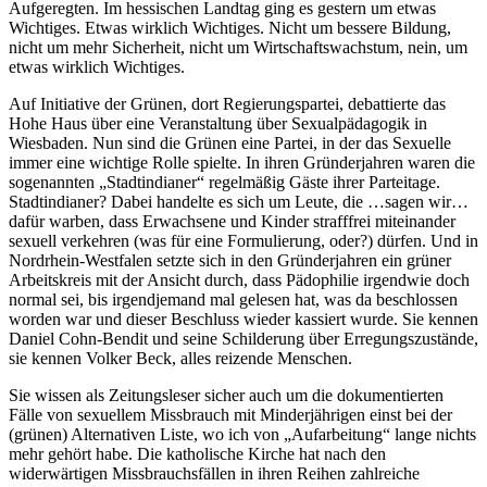
Aufgeregten. Im hessischen Landtag ging es gestern um etwas
Wichtiges. Etwas wirklich Wichtiges. Nicht um bessere Bildung,
nicht um mehr Sicherheit, nicht um Wirtschaftswachstum, nein, um
etwas wirklich Wichtiges.
Auf Initiative der Grünen, dort Regierungspartei, debattierte das
Hohe Haus über eine Veranstaltung über Sexualpädagogik in
Wiesbaden. Nun sind die Grünen eine Partei, in der das Sexuelle
immer eine wichtige Rolle spielte. In ihren Gründerjahren waren die
sogenannten „Stadtindianer“ regelmäßig Gäste ihrer Parteitage.
Stadtindianer? Dabei handelte es sich um Leute, die …sagen wir…
dafür warben, dass Erwachsene und Kinder strafffrei miteinander
sexuell verkehren (was für eine Formulierung, oder?) dürfen. Und in
Nordrhein-Westfalen setzte sich in den Gründerjahren ein grüner
Arbeitskreis mit der Ansicht durch, dass Pädophilie irgendwie doch
normal sei, bis irgendjemand mal gelesen hat, was da beschlossen
worden war und dieser Beschluss wieder kassiert wurde. Sie kennen
Daniel Cohn-Bendit und seine Schilderung über Erregungszustände,
sie kennen Volker Beck, alles reizende Menschen.
Sie wissen als Zeitungsleser sicher auch um die dokumentierten
Fälle von sexuellem Missbrauch mit Minderjährigen einst bei der
(grünen) Alternativen Liste, wo ich von „Aufarbeitung“ lange nichts
mehr gehört habe. Die katholische Kirche hat nach den
widerwärtigen Missbrauchsfällen in ihren Reihen zahlreiche