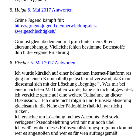
Helga
5. Mai 2017
Antworten
Grüne Jugend kämpft für:
https://gruene-jugend.de/uberwindung-der-
zweigeschlechtigkeit/
Grün ist gleichbedeutend mit grün hinter den Ohren,
altersunabhängig. Vielleicht fehlen bestimmte Botenstoffe
durch die vegane Ernährung
Fischer
5. Mai 2017
Antworten
Ich wurde kürzlich auf einer bekannten Internet-Plattform (es
ging um einen Kriminalfall) gelöscht und verwarnt, daß man
diesesmal sich mit der Löschung „begnüge“ . Was mir bei
einem nächsten Mal blühen würde, habe ich nicht abgewartet,
ich verzichte gerne auf eine weitere Teilnahme an dieser
Diskussion. – Ich dürfe nicht rotgrün und Frühsexualisierung
gleichsam in die Nähe der Pädophilie (hab ich gar nicht)
rücken.
Ich ersuchte um Löschung meines Accounts. Bei soviel
verlogener Pseudobelehrung wird mir nur noch übel.
Ich weiß, woher dieses Frühsexualisierungsprogramm kommt,
wer es angestoßen und wer es für wen auftragsgemäß