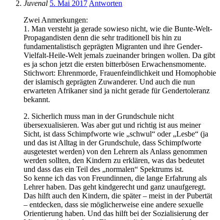
Juvenal
5. Mai 2017
Antworten
Zwei Anmerkungen:
1. Man versteht ja gerade sowieso nicht, wie die Bunte-Welt-
Propagandisten denn die sehr traditionell bis hin zu
fundamentalistisch geprägten Migranten und ihre Gender-
Vielfalt-Heile-Welt jemals zueinander bringen wollen. Da gibt
es ja schon jetzt die ersten bitterbösen Erwachensmomente.
Stichwort: Ehrenmorde, Frauenfeindlichkeit und Homophobie
der islamisch geprägten Zuwanderer. Und auch die nun
erwarteten Afrikaner sind ja nicht gerade für Gendertoleranz
bekannt.
2. Sicherlich muss man in der Grundschule nicht
übersexualisieren. Was aber gut und richtig ist aus meiner
Sicht, ist dass Schimpfworte wie „schwul“ oder „Lesbe“ (ja
und das ist Alltag in der Grundschule, dass Schimpfworte
ausgetestet werden) von den Lehrern als Anlass genommen
werden sollten, den Kindern zu erklären, was das bedeutet
und dass das ein Teil des „normalen“ Spektrums ist.
So kenne ich das von Freundinnen, die lange Erfahrung als
Lehrer haben. Das geht kindgerecht und ganz unaufgeregt.
Das hilft auch den Kindern, die später – meist in der Pubertät
– entdecken, dass sie möglicherweise eine andere sexuelle
Orientierung haben. Und das hilft bei der Sozialisierung der