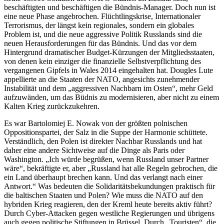
beschäftigten und beschäftigen die Bündnis-Manager. Doch nun ist
eine neue Phase angebrochen. Flüchtlingskrise, Internationaler
Terrorismus, der längst kein regionales, sondern ein globales
Problem ist, und die neue aggressive Politik Russlands sind die
neuen Herausforderungen für das Bündnis. Und das vor dem
Hintergrund dramatischer Budget-Kürzungen der Mitgliedsstaaten,
von denen kein einziger die finanzielle Selbstverpflichtung des
vergangenen Gipfels in Wales 2014 eingehalten hat. Dougles Lute
appellierte an die Staaten der NATO, angesichts zunehmender
Instabilität und dem „aggressiven Nachbarn im Osten“, mehr Geld
aufzuwänden, um das Büdnis zu modernisieren, aber nicht zu einem
Kalten Krieg zurückzukehren.
Es war Bartolomiej E. Nowak von der größten polnischen
Oppositionspartei, der Salz in die Suppe der Harmonie schüttete.
Verständlich, den Polen ist direkter Nachbar Russlands und hat
daher eine andere Sichtweise auf die Dinge als Paris oder
Washington. „Ich würde begrüßen, wenn Russland unser Partner
wäre“, bekräftigte er, aber „Russland hat alle Regeln gebrochen, die
ein Land überhaupt brechen kann. Und das verlangt nach einer
Antwort.“ Was bedeuten die Solidaritätsbekundungen praktisch für
die baltischen Staaten und Polen? Wie muss die NATO auf den
hybriden Krieg reagieren, den der Kreml heute bereits aktiv führt?
Durch Cyber-Attacken gegen westliche Regierungen und übrigens
auch gegen politische Stiftungen in Brüssel. Durch „Touristen“, die