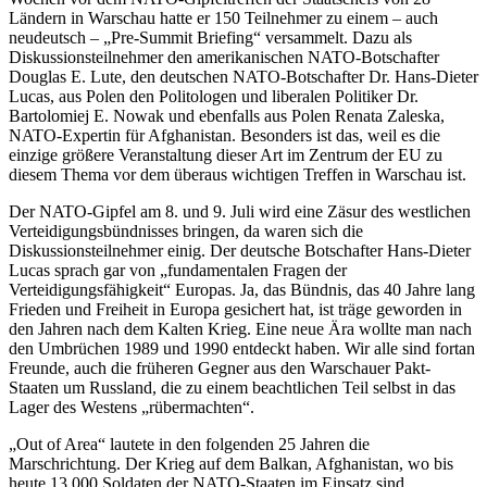
Ländern in Warschau hatte er 150 Teilnehmer zu einem – auch
neudeutsch – „Pre-Summit Briefing“ versammelt. Dazu als
Diskussionsteilnehmer den amerikanischen NATO-Botschafter
Douglas E. Lute, den deutschen NATO-Botschafter Dr. Hans-Dieter
Lucas, aus Polen den Politologen und liberalen Politiker Dr.
Bartolomiej E. Nowak und ebenfalls aus Polen Renata Zaleska,
NATO-Expertin für Afghanistan. Besonders ist das, weil es die
einzige größere Veranstaltung dieser Art im Zentrum der EU zu
diesem Thema vor dem überaus wichtigen Treffen in Warschau ist.
Der NATO-Gipfel am 8. und 9. Juli wird eine Zäsur des westlichen
Verteidigungsbündnisses bringen, da waren sich die
Diskussionsteilnehmer einig. Der deutsche Botschafter Hans-Dieter
Lucas sprach gar von „fundamentalen Fragen der
Verteidigungsfähigkeit“ Europas. Ja, das Bündnis, das 40 Jahre lang
Frieden und Freiheit in Europa gesichert hat, ist träge geworden in
den Jahren nach dem Kalten Krieg. Eine neue Ära wollte man nach
den Umbrüchen 1989 und 1990 entdeckt haben. Wir alle sind fortan
Freunde, auch die früheren Gegner aus den Warschauer Pakt-
Staaten um Russland, die zu einem beachtlichen Teil selbst in das
Lager des Westens „rübermachten“.
„Out of Area“ lautete in den folgenden 25 Jahren die
Marschrichtung. Der Krieg auf dem Balkan, Afghanistan, wo bis
heute 13.000 Soldaten der NATO-Staaten im Einsatz sind,