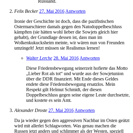
Russland.
Felix Becker
27. Mai 2016
Antworten
Ironie der Geschichte ist doch, dass die pazifistischen
Ostermarschierer damals gegen den Natodoppelbeschluss
kämpften (sie hätten wohl lieber die Sowjets gleich hier
gehabt), der Grundlage dessen ist, dass man im
Wolkenkukucksheim meinte, wir wären nun von Freunden
umzingelt! Jetzt müssen sie Realismus lernen!
Walter Lerche
28. Mai 2016
Antworten
Diese Friedensbewegung seinerzeit hofierte das Motto
„Lieber Rot als tot“ und wurde aus der Sowjetunion
über die DDR finanziert. Mit Ende dieses Geldes
endete diese Friedensbewegung ersatzlos. Mein
Respekt gilt Helmut Schmidt, der diesen
Doppelbeschluss gegen seine eigene Leute durchsetzte,
und kostete es sein Amt.
Alexander Droste
27. Mai 2016
Antworten
Da ja wieder gegen den aggressiven Nachbar im Osten geätzt
wird mit allerlei Schlagworten. Was genau machen die
Russen jetzt anders und schlimmer als der Westen, speziell