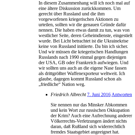
In diesem Zusammenhang will ich noch mal auf
eine ältere Diskussion zurückkommen. Um
gerecht über Russland und die ihm
vorgeworfenen kriegerischen Aktionen zu
urteilen, sollten wir die genauen Gründe dafür
nennen. Die haben etwas damit zu tun, was von
westlicher Seite, deren Geheimdienste, eingestielt
wurde. Bei Licht betrachtet ist die Ukrainekrise
keine von Russland initiierte. Da bin ich sicher.
Und wir müssen die kriegerischen Handlungen
Russlands nach 1990 einmal gegen diejenigen
der USA, GB oder Frankreich aufwiegen. Und
wir sollten uns auch an die eigene Nase fassen
als drittgrößter Waffenexporteur weltweit. Ich
glaube, dagegen kommt Russland schon als
„friedliche“ Nation weg.
Friedrich Albrecht
7. Juni 2016
Antworten
Sie nennen nur das Minsker Abkommen
und kein Wort zur russischen Okkupation
der Krim? Auch eine Aufrechnung anderer
Völkerrechts-Verletzungen ändert nichts
daran, daß Rußland sich widerrechtlich
fremdes Staatsgebiet angeeignet hat.