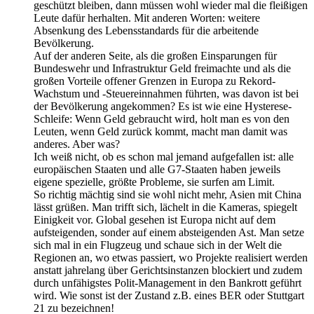
geschützt bleiben, dann müssen wohl wieder mal die fleißigen
Leute dafür herhalten. Mit anderen Worten: weitere
Absenkung des Lebensstandards für die arbeitende
Bevölkerung.
Auf der anderen Seite, als die großen Einsparungen für
Bundeswehr und Infrastruktur Geld freimachte und als die
großen Vorteile offener Grenzen in Europa zu Rekord-
Wachstum und -Steuereinnahmen führten, was davon ist bei
der Bevölkerung angekommen? Es ist wie eine Hysterese-
Schleife: Wenn Geld gebraucht wird, holt man es von den
Leuten, wenn Geld zurück kommt, macht man damit was
anderes. Aber was?
Ich weiß nicht, ob es schon mal jemand aufgefallen ist: alle
europäischen Staaten und alle G7-Staaten haben jeweils
eigene spezielle, größte Probleme, sie surfen am Limit.
So richtig mächtig sind sie wohl nicht mehr, Asien mit China
lässt grüßen. Man trifft sich, lächelt in die Kameras, spiegelt
Einigkeit vor. Global gesehen ist Europa nicht auf dem
aufsteigenden, sonder auf einem absteigenden Ast. Man setze
sich mal in ein Flugzeug und schaue sich in der Welt die
Regionen an, wo etwas passiert, wo Projekte realisiert werden
anstatt jahrelang über Gerichtsinstanzen blockiert und zudem
durch unfähigstes Polit-Management in den Bankrott geführt
wird. Wie sonst ist der Zustand z.B. eines BER oder Stuttgart
21 zu bezeichnen!