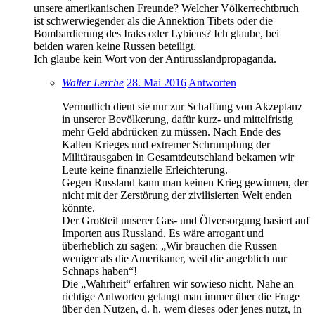
unsere amerikanischen Freunde? Welcher Völkerrechtbruch
ist schwerwiegender als die Annektion Tibets oder die
Bombardierung des Iraks oder Lybiens? Ich glaube, bei
beiden waren keine Russen beteiligt.
Ich glaube kein Wort von der Antirusslandpropaganda.
Walter Lerche
28. Mai 2016
Antworten
Vermutlich dient sie nur zur Schaffung von Akzeptanz
in unserer Bevölkerung, dafür kurz- und mittelfristig
mehr Geld abdrücken zu müssen. Nach Ende des
Kalten Krieges und extremer Schrumpfung der
Militärausgaben in Gesamtdeutschland bekamen wir
Leute keine finanzielle Erleichterung.
Gegen Russland kann man keinen Krieg gewinnen, der
nicht mit der Zerstörung der zivilisierten Welt enden
könnte.
Der Großteil unserer Gas- und Ölversorgung basiert auf
Importen aus Russland. Es wäre arrogant und
überheblich zu sagen: „Wir brauchen die Russen
weniger als die Amerikaner, weil die angeblich nur
Schnaps haben“!
Die „Wahrheit“ erfahren wir sowieso nicht. Nahe an
richtige Antworten gelangt man immer über die Frage
über den Nutzen, d. h. wem dieses oder jenes nutzt, in