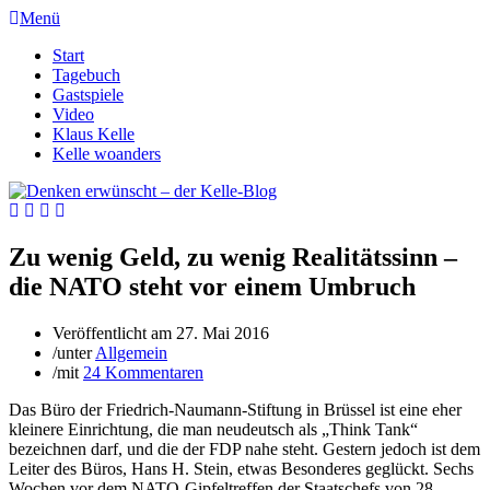
Menü
Start
Tagebuch
Gastspiele
Video
Klaus Kelle
Kelle woanders
Zu wenig Geld, zu wenig Realitätssinn –
die NATO steht vor einem Umbruch
Veröffentlicht am
27. Mai 2016
/
unter
Allgemein
/
mit
24 Kommentaren
Das Büro der Friedrich-Naumann-Stiftung in Brüssel ist eine eher
kleinere Einrichtung, die man neudeutsch als „Think Tank“
bezeichnen darf, und die der FDP nahe steht. Gestern jedoch ist dem
Leiter des Büros, Hans H. Stein, etwas Besonderes geglückt. Sechs
Wochen vor dem NATO-Gipfeltreffen der Staatschefs von 28