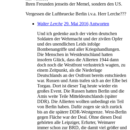
Ihren Freunden jenseits der Memel, sondern den US.
Vergessen die Luftbruecke Berlin i.v.a. Herr Lerche???
Walter Lerche
29. Mai 2016
Antworten
Und ich gedenke auch der vielen deutschen
Soldaten der Wehrmacht und der zivilen Opfer
und des unendlichen Leids infolge
Bombenangriffe und aller Kriegshandlungen.
Die Menschen in Westdeutschland hatten
insofern Glück, dass die Allierten 1944 dann
doch noch die Westfront verlustreich wagten, zu
einem Zeitpunkt, als die Niederlage
Deutschlands an der Ostfront bereits entschieden
war. Russen und Amis trafen sich an der Elbe bei
Torgau. Dort ist dieser Tag heute wieder ein
großes Event. Die Russen hatten Berlin und die
Amis weite Teile Mitteldeutschlands (später
DDR). Die Allierten wollten unbedingt ein Teil
von Berlin haben. Dafür zogen sie sich zurück
bis an die spätere DDR-Westgrenze. West-Berlin
gegen Fläche war der Deal. Ohne diesen Deal
gehörten alle Leipziger, Erfurter, Weimarer
immer schon zur BRD, die damit viel größer und