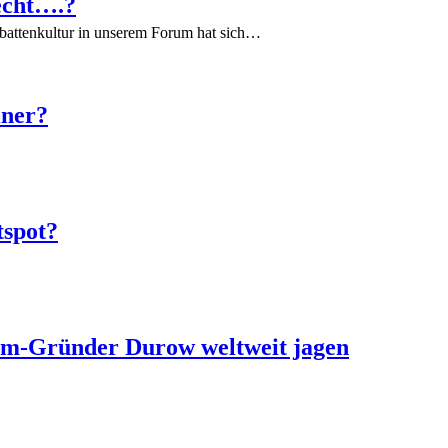
echt….?
battenkultur in unserem Forum hat sich…
iner?
tspot?
ram-Gründer Durow weltweit jagen