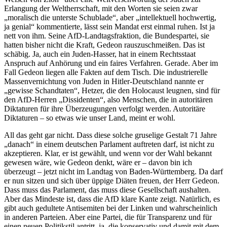
Erlangung der Weltherrschaft, mit den Worten sie seien zwar
„moralisch die unterste Schublade“, aber „intellektuell hochwertig,
ja genial“ kommentierte, lässt sein Mandat erst einmal ruhen. Ist ja
nett von ihm. Seine AfD-Landtagsfraktion, die Bundespartei, sie
hatten bisher nicht die Kraft, Gedeon rauszuschmeißen. Das ist
schäbig. Ja, auch ein Juden-Hasser, hat in einem Rechtsstaat
Anspruch auf Anhörung und ein faires Verfahren. Gerade. Aber im
Fall Gedeon liegen alle Fakten auf dem Tisch. Die industrierelle
Massenvernichtung von Juden in Hitler-Deutschland nannte er
„gewisse Schandtaten“, Hetzer, die den Holocaust leugnen, sind für
den AfD-Herren „Dissidenten“, also Menschen, die in autoritären
Diktaturen für ihre Überzeugungen verfolgt werden. Autoritäre
Diktaturen – so etwas wie unser Land, meint er wohl.
All das geht gar nicht. Dass diese solche gruselige Gestalt 71 Jahre
„danach“ in einem deutschen Parlament auftreten darf, ist nicht zu
akzeptieren. Klar, er ist gewählt, und wenn vor der Wahl bekannt
gewesen wäre, wie Gedeon denkt, wäre er – davon bin ich
überzeugt – jetzt nicht im Landtag von Baden-Württemberg. Da darf
er nun sitzen und sich über üppige Diäten freuen, der Herr Gedeon.
Dass muss das Parlament, das muss diese Gesellschaft aushalten.
Aber das Mindeste ist, dass die AfD klare Kante zeigt. Natürlich, es
gibt auch gedultete Antisemiten bei der Linken und wahrscheinlich
in anderen Parteien. Aber eine Partei, die für Transparenz und für
einen neuen Politikstil antritt, ja, die konservativ und damit mit dem