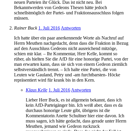
neuen Parteien ihr Glück. Das ist nicht neu. Bei
Bekanntwerden von Gedeons Thesen hätte jedoch
schnellstmöglich der Partei- und Fraktionsausschluss folgen
müssen.
Rainer Buck
1. Juli 2016
Antworten
Ich hatte über ein paar anerkennende Worte als Nachruf auf
Herrn Meuthen nachgedacht, denn dass die Fraktion in Bezug
auf den Ausschluss Gedeons nicht ausreichend mitzöge,
schien mir klar. – Ihr Kommentar, Herr Kelle, kommt so
rüber, als hielten Sie die AfD für eine honorige Partei, von der
man erwarten kann, dass sie sich von einem Gedeon ziemlich
selbstverständlich trennt. – Ich halte eine Partei, die von
Leuten wie Gauland, Petry und -am furchtbarsten- Höcke
repräsentiert wird für krank bis in den Kern.
Klaus Kelle
1. Juli 2016
Antworten
Lieber Herr Buck, es ist allgemein bekannt, dass ich
kein AfD-Parteigänger bin. Ich weiß aber, dass es da
durchaus honorige Leute gibt, übrigens ist die
Kommentatorin Anette Schultner hier eine davon. Ich
muss sagen, ich hätte gedacht, dass gerade unter Herrn
Meuthen, jemand wie Gedeon ruckzuck