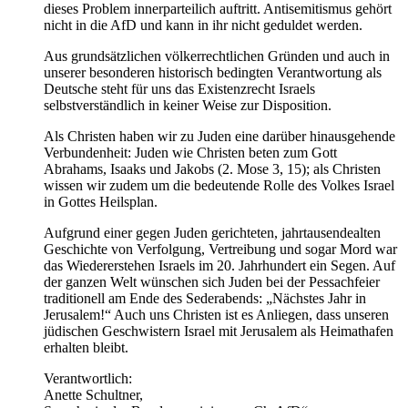
dieses Problem innerparteilich auftritt. Antisemitismus gehört
nicht in die AfD und kann in ihr nicht geduldet werden.
Aus grundsätzlichen völkerrechtlichen Gründen und auch in
unserer besonderen historisch bedingten Verantwortung als
Deutsche steht für uns das Existenzrecht Israels
selbstverständlich in keiner Weise zur Disposition.
Als Christen haben wir zu Juden eine darüber hinausgehende
Verbundenheit: Juden wie Christen beten zum Gott
Abrahams, Isaaks und Jakobs (2. Mose 3, 15); als Christen
wissen wir zudem um die bedeutende Rolle des Volkes Israel
in Gottes Heilsplan.
Aufgrund einer gegen Juden gerichteten, jahrtausendealten
Geschichte von Verfolgung, Vertreibung und sogar Mord war
das Wiedererstehen Israels im 20. Jahrhundert ein Segen. Auf
der ganzen Welt wünschen sich Juden bei der Pessachfeier
traditionell am Ende des Sederabends: „Nächstes Jahr in
Jerusalem!“ Auch uns Christen ist es Anliegen, dass unseren
jüdischen Geschwistern Israel mit Jerusalem als Heimathafen
erhalten bleibt.
Verantwortlich:
Anette Schultner,