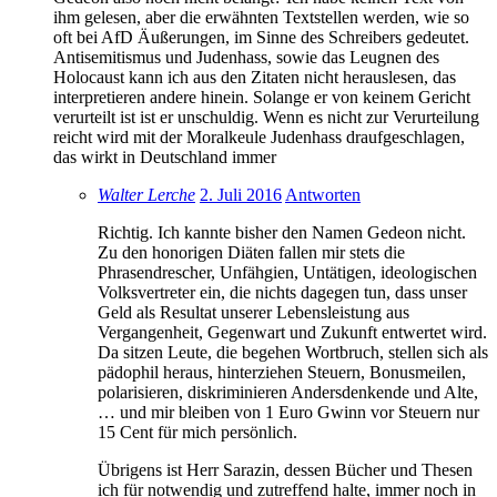
ihm gelesen, aber die erwähnten Textstellen werden, wie so
oft bei AfD Äußerungen, im Sinne des Schreibers gedeutet.
Antisemitismus und Judenhass, sowie das Leugnen des
Holocaust kann ich aus den Zitaten nicht herauslesen, das
interpretieren andere hinein. Solange er von keinem Gericht
verurteilt ist ist er unschuldig. Wenn es nicht zur Verurteilung
reicht wird mit der Moralkeule Judenhass draufgeschlagen,
das wirkt in Deutschland immer
Walter Lerche
2. Juli 2016
Antworten
Richtig. Ich kannte bisher den Namen Gedeon nicht.
Zu den honorigen Diäten fallen mir stets die
Phrasendrescher, Unfähgien, Untätigen, ideologischen
Volksvertreter ein, die nichts dagegen tun, dass unser
Geld als Resultat unserer Lebensleistung aus
Vergangenheit, Gegenwart und Zukunft entwertet wird.
Da sitzen Leute, die begehen Wortbruch, stellen sich als
pädophil heraus, hinterziehen Steuern, Bonusmeilen,
polarisieren, diskriminieren Andersdenkende und Alte,
… und mir bleiben von 1 Euro Gwinn vor Steuern nur
15 Cent für mich persönlich.
Übrigens ist Herr Sarazin, dessen Bücher und Thesen
ich für notwendig und zutreffend halte, immer noch in