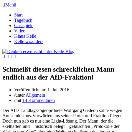
Menü
Start
Tagebuch
Gastspiele
Video
Klaus Kelle
Kelle woanders
Schmeißt diesen schrecklichen Mann
endlich aus der AfD-Fraktion!
Veröffentlicht am
1. Juli 2016
/
unter
Allgemein
/
mit
14 Kommentaren
Der AfD-Landtagsabgeoprdnete Wolfgang Gedeon sollte wegen
Antisemitismus-Vorwürfen aus seiner Partei und Fraktion fliegen.
Doch nun gab es nur eine Light-Lösung. Der Mann, der die
ekelhaften und – historisch belegt – gefälschten „Protokolle der
Weisen von Zion“ über eine Weltverschwörung der Juden zur