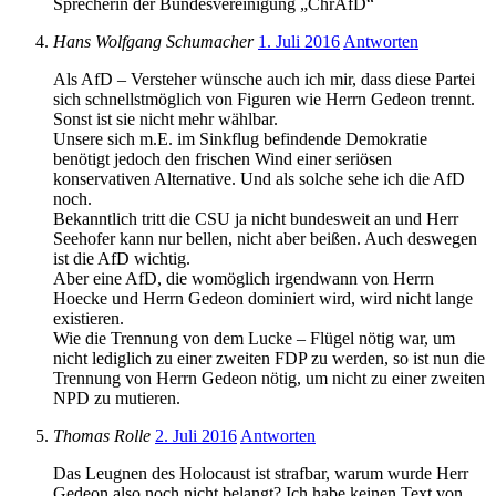
Sprecherin der Bundesvereinigung „ChrAfD“
Hans Wolfgang Schumacher
1. Juli 2016
Antworten
Als AfD – Versteher wünsche auch ich mir, dass diese Partei
sich schnellstmöglich von Figuren wie Herrn Gedeon trennt.
Sonst ist sie nicht mehr wählbar.
Unsere sich m.E. im Sinkflug befindende Demokratie
benötigt jedoch den frischen Wind einer seriösen
konservativen Alternative. Und als solche sehe ich die AfD
noch.
Bekanntlich tritt die CSU ja nicht bundesweit an und Herr
Seehofer kann nur bellen, nicht aber beißen. Auch deswegen
ist die AfD wichtig.
Aber eine AfD, die womöglich irgendwann von Herrn
Hoecke und Herrn Gedeon dominiert wird, wird nicht lange
existieren.
Wie die Trennung von dem Lucke – Flügel nötig war, um
nicht lediglich zu einer zweiten FDP zu werden, so ist nun die
Trennung von Herrn Gedeon nötig, um nicht zu einer zweiten
NPD zu mutieren.
Thomas Rolle
2. Juli 2016
Antworten
Das Leugnen des Holocaust ist strafbar, warum wurde Herr
Gedeon also noch nicht belangt? Ich habe keinen Text von