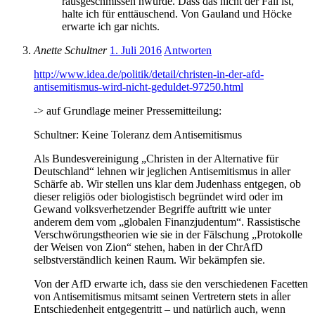
rausgeschmissen nwürde. Dass das nicht der Fall ist,
halte ich für enttäuschend. Von Gauland und Höcke
erwarte ich gar nichts.
Anette Schultner
1. Juli 2016
Antworten
http://www.idea.de/politik/detail/christen-in-der-afd-
antisemitismus-wird-nicht-geduldet-97250.html
-> auf Grundlage meiner Pressemitteilung:
Schultner: Keine Toleranz dem Antisemitismus
Als Bundesvereinigung „Christen in der Alternative für
Deutschland“ lehnen wir jeglichen Antisemitismus in aller
Schärfe ab. Wir stellen uns klar dem Judenhass entgegen, ob
dieser religiös oder biologistisch begründet wird oder im
Gewand volksverhetzender Begriffe auftritt wie unter
anderem dem vom „globalen Finanzjudentum“. Rassistische
Verschwörungstheorien wie sie in der Fälschung „Protokolle
der Weisen von Zion“ stehen, haben in der ChrAfD
selbstverständlich keinen Raum. Wir bekämpfen sie.
Von der AfD erwarte ich, dass sie den verschiedenen Facetten
von Antisemitismus mitsamt seinen Vertretern stets in aĺler
Entschiedenheit entgegentritt – und natürlich auch, wenn