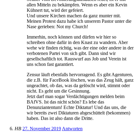
allen Mitteln zu bekämpfen. Wenn es aber ein Kevin
Kühnert tut, wird der gefeiert.
Und unsere Kirchen machen da ganz munter mit.
Meinen Protest dazu habe ich unserem Pastor unter die
Nase gerieben: Not my Church!
Immerhin, noch können und dürfen wir hier so
schreiben ohne dafür in den Knast zu wandern. Aber
wehe wir finden richtig, was der eine oder andere in der
verbotenen Partei von sich gibt. Dann sind wir
gesellschaftlich tot. Rauswurf aus Job und Verein ist
uns schon fast garantiert.
Zensur läuft ebenfalls hervorragend. Es gibt Agenturen,
die z.B. für FaceBook löschen, was das Zeug hält, ganz
ungeachtet, ob das, was da gelöscht wird, stimmt oder
nicht. Es geht um die Gesinnung.
Jetzt darf man sogar Verdächtigungen melden beim
BAfVS. Ist das nicht schön? Es lebe das
Denunziantentum! Echte Diktatur! Und das uns, die
wir bereits zwei Diktaturen abgeschüttelt (bekommen)
haben. Das ist also dann die Dritte.
HB
27. November 2019
Antworten