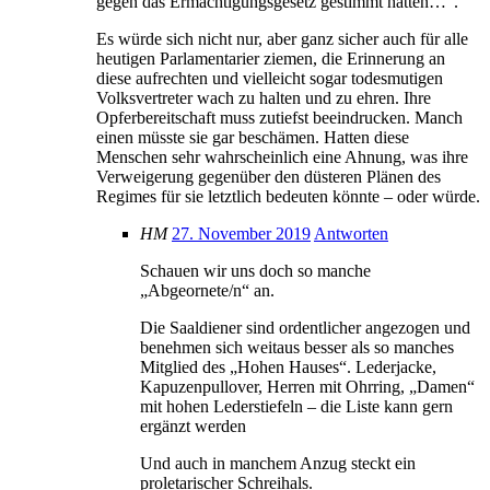
gegen das Ermächtigungsgesetz gestimmt hatten…“.
Es würde sich nicht nur, aber ganz sicher auch für alle
heutigen Parlamentarier ziemen, die Erinnerung an
diese aufrechten und vielleicht sogar todesmutigen
Volksvertreter wach zu halten und zu ehren. Ihre
Opferbereitschaft muss zutiefst beeindrucken. Manch
einen müsste sie gar beschämen. Hatten diese
Menschen sehr wahrscheinlich eine Ahnung, was ihre
Verweigerung gegenüber den düsteren Plänen des
Regimes für sie letztlich bedeuten könnte – oder würde.
HM
27. November 2019
Antworten
Schauen wir uns doch so manche
„Abgeornete/n“ an.
Die Saaldiener sind ordentlicher angezogen und
benehmen sich weitaus besser als so manches
Mitglied des „Hohen Hauses“. Lederjacke,
Kapuzenpullover, Herren mit Ohrring, „Damen“
mit hohen Lederstiefeln – die Liste kann gern
ergänzt werden
Und auch in manchem Anzug steckt ein
proletarischer Schreihals.