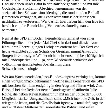
Und sie haben unser Land in der Ballance gehalten und mit ihre
Godesberger Programm Abschied genommmen von der
sozialistischen Schwachsinnsideologie, die rund um den Erdball
jämmerlich versagt hat, die Lebensverhältnisse der Menschen
nachhaltig zu verbessern. Wer das für übertrieben hält, den lade ich
herzlich ein, die Entwicklung Venezuelas aktuell genau zu
betrachten.
Nun ist die SPD am Boden, heruntergewirtschaftet von einer
Führungselite, in der jeder Mal Chef sein darf und die sich vom
Kern ihrer Überzeugungen Lichtjahre entfernt hat. Der Sozi von
heute verzichtet auf den Schutz der Grenzen, nimmt Angst und
Sorgen ihrer einstigen Wähler nicht mehr ernst und beschäftigt sich
mit Genderquatsch und….ja, dem Wiederauflebenlassen des
vollkommen gescheiterten Sozialismus, dieser
Schwachsinnsideologie.
Wer am Wochenende den Juso-Bundeskongress verfolgt hat, konnte
einen Vorgeschmack bekommen, welche neue Generation die SPD
mit forschen Schritten endgültig in den Abgrund führen wird. Zum
Beispiel bei der Rede der neuen Bundesgeschäftsführerin Julie
Rothe, die neben Kevin Kühnert nun mit an der Spitze der 80.000
Mitglieder starken Jungsozialisten steht. „Mich fuckt die Zeit, in der
wir gerade leben, und die Gesellschaft irgendwie total ab“, sagt sie
und wirft ihrer Mutterpartei „populistische Politik“ und einen