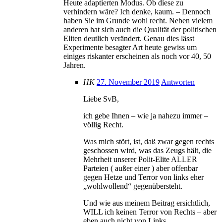
Heute adaptierten Modus. Ob diese zu
verhindern wäre? Ich denke, kaum. – Dennoch
haben Sie im Grunde wohl recht. Neben vielem
anderen hat sich auch die Qualität der politischen
Eliten deutlich verändert. Genau dies lässt
Experimente besagter Art heute gewiss um
einiges riskanter erscheinen als noch vor 40, 50
Jahren.
HK
27. November 2019
Antworten
Liebe SvB,
ich gebe Ihnen – wie ja nahezu immer –
völlig Recht.
Was mich stört, ist, daß zwar gegen rechts
geschossen wird, was das Zeugs hält, die
Mehrheit unserer Polit-Elite ALLER
Parteien ( außer einer ) aber offenbar
gegen Hetze und Terror von links eher
„wohlwollend“ gegenübersteht.
Und wie aus meinem Beitrag ersichtlich,
WILL ich keinen Terror von Rechts – aber
eben auch nicht von Links.