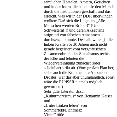
sämtlichen Hörsälen, Ämtern, Gerichten
und in der Journaille haben sie den Marsch
durch die Institutionen geschafft und das
erreicht, was wir in der DDR überwinden
wollten: Daß sich die Lüge des „Alle
Menschen werden Brüder!“ (Und
Schwestern!!!) und deren Akzeptanz
aufgrund von falschen Annahmen
durchsetzen konnte. Deshalb waren ja die
linken Kräfte vor 30 Jahren auch nicht
gerade begeistert vom vorgetäuschten
Zusammenbruch des Sozialismus rechts
der Elbe und lehnten die
Wiedervereinigung zunächst (oder
scheinbar) strikt ab. (Vom großen Plan her,
siehe auch die Kommentare Alexander
Drostes, war das aber unumgänglich, sonst
wäre die EUdSSR niemals möglich
geworden!)
Sehr gute Literatur dazu:
„Kulturmarxismus“ von Benjamin Kaiser
und
„Unter Linken leben“ von
Sommerfeld/Lichtmesz
Viele Grüße