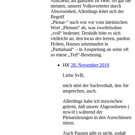
Anschein, als glänzten zu viele, oft gar die
meisten, unserer Volksvertreter durch
Abwesenheit. Allerdings leitet sich der
Begriff
„Plenar-“ nach wie vor vom lateinischen
Wort „Plenum“ ab, was zweifelsohne
„voll“ bedeutet. Deshalb böte es sich
vielleicht an, den locus des leeren, pardon
Hohen, Hauses umzutaufen in
„Partialsaal“ – in Anspielung an seine oft
so miese „Teil“-Besetzung.
HK
28. November 2019
Liebe SvB,
mich stört der Sachverhalt, den Sie
ansprechen, auch.
Allerdings habe ich inzwischen
gelernt, daß unsere Abgeordneten (
m/w/d ) während der
Plenarsitzungen in den Ausschüssen
sitzen.
Auch Pausen gibt es nicht, sodaß