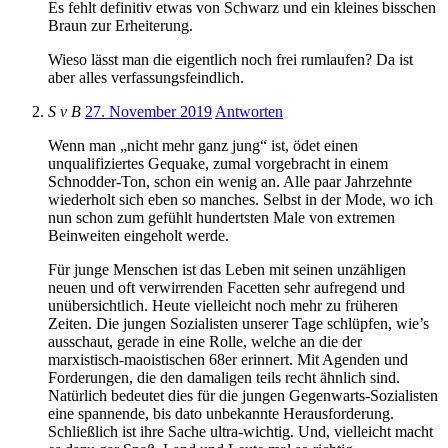
Es fehlt definitiv etwas von Schwarz und ein kleines bisschen
Braun zur Erheiterung.
Wieso lässt man die eigentlich noch frei rumlaufen? Da ist
aber alles verfassungsfeindlich.
S v B
27. November 2019
Antworten
Wenn man „nicht mehr ganz jung“ ist, ödet einen
unqualifiziertes Gequake, zumal vorgebracht in einem
Schnodder-Ton, schon ein wenig an. Alle paar Jahrzehnte
wiederholt sich eben so manches. Selbst in der Mode, wo ich
nun schon zum gefühlt hundertsten Male von extremen
Beinweiten eingeholt werde.
Für junge Menschen ist das Leben mit seinen unzähligen
neuen und oft verwirrenden Facetten sehr aufregend und
unübersichtlich. Heute vielleicht noch mehr zu früheren
Zeiten. Die jungen Sozialisten unserer Tage schlüpfen, wie’s
ausschaut, gerade in eine Rolle, welche an die der
marxistisch-maoistischen 68er erinnert. Mit Agenden und
Forderungen, die den damaligen teils recht ähnlich sind.
Natürlich bedeutet dies für die jungen Gegenwarts-Sozialisten
eine spannende, bis dato unbekannte Herausforderung.
Schließlich ist ihre Sache ultra-wichtig. Und, vielleicht macht