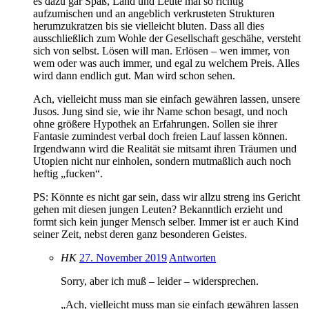
es dazu gar Spaß, Land und Leute mal so richtig
aufzumischen und an angeblich verkrusteten Strukturen
herumzukratzen bis sie vielleicht bluten. Dass all dies
ausschließlich zum Wohle der Gesellschaft geschähe, versteht
sich von selbst. Lösen will man. Erlösen – wen immer, von
wem oder was auch immer, und egal zu welchem Preis. Alles
wird dann endlich gut. Man wird schon sehen.
Ach, vielleicht muss man sie einfach gewähren lassen, unsere
Jusos. Jung sind sie, wie ihr Name schon besagt, und noch
ohne größere Hypothek an Erfahrungen. Sollen sie ihrer
Fantasie zumindest verbal doch freien Lauf lassen können.
Irgendwann wird die Realität sie mitsamt ihren Träumen und
Utopien nicht nur einholen, sondern mutmaßlich auch noch
heftig „fucken“.
PS: Könnte es nicht gar sein, dass wir allzu streng ins Gericht
gehen mit diesen jungen Leuten? Bekanntlich erzieht und
formt sich kein junger Mensch selber. Immer ist er auch Kind
seiner Zeit, nebst deren ganz besonderen Geistes.
HK
27. November 2019
Antworten
Sorry, aber ich muß – leider – widersprechen.
„Ach, vielleicht muss man sie einfach gewähren lassen