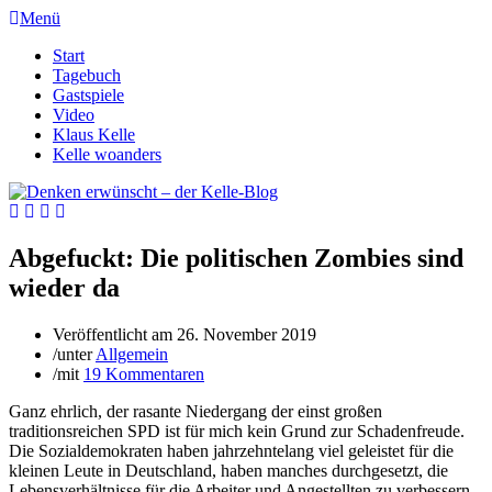
Menü
Start
Tagebuch
Gastspiele
Video
Klaus Kelle
Kelle woanders
Abgefuckt: Die politischen Zombies sind
wieder da
Veröffentlicht am
26. November 2019
/
unter
Allgemein
/
mit
19 Kommentaren
Ganz ehrlich, der rasante Niedergang der einst großen
traditionsreichen SPD ist für mich kein Grund zur Schadenfreude.
Die Sozialdemokraten haben jahrzehntelang viel geleistet für die
kleinen Leute in Deutschland, haben manches durchgesetzt, die
Lebensverhältnisse für die Arbeiter und Angestellten zu verbessern.