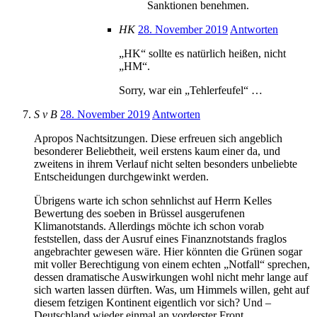
Sanktionen benehmen.
HK
28. November 2019
Antworten
„HK“ sollte es natürlich heißen, nicht
„HM“.
Sorry, war ein „Tehlerfeufel“ …
S v B
28. November 2019
Antworten
Apropos Nachtsitzungen. Diese erfreuen sich angeblich
besonderer Beliebtheit, weil erstens kaum einer da, und
zweitens in ihrem Verlauf nicht selten besonders unbeliebte
Entscheidungen durchgewinkt werden.
Übrigens warte ich schon sehnlichst auf Herrn Kelles
Bewertung des soeben in Brüssel ausgerufenen
Klimanotstands. Allerdings möchte ich schon vorab
feststellen, dass der Ausruf eines Finanznotstands fraglos
angebrachter gewesen wäre. Hier könnten die Grünen sogar
mit voller Berechtigung von einem echten „Notfall“ sprechen,
dessen dramatische Auswirkungen wohl nicht mehr lange auf
sich warten lassen dürften. Was, um Himmels willen, geht auf
diesem fetzigen Kontinent eigentlich vor sich? Und –
Deutschland wieder einmal an vorderster Front.