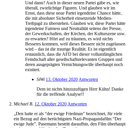
Und dann? Auch in dieser neuen Partei gäbe es, wie
überall, zwielichtige Figuren. Und glauben wir im
Ernst, dass diese neue Partei irgendeine Chance hätte,
die mit absoluter Sicherheit einsetzende Medien-
Treibjagd zu überstehen. Glauben wir, diese Partei hätte
irgendeine Fairness und Neutralität seitens der Presse,
der Gewerkschaften, der Kirchen, der Kulturszene usw.
zu erwarten? Hört auf zu träumen, es wird nichts
Besseres kommen, weil dieses Bessere nicht zugelassen
wird – das ist die traurige Realität. Es ist eigentlich
erstaunlich, dass die AFD bei dieser vollumfänglichen
Feindschaft aller gesellschaftsrelevanten Gruppen und
deren ausgeprägten Vernichtungswille überhaupt noch
existiert.
SiWi
13. Oktober 2020
Antworten
Dem ist nichts hinzuzufügen Herr Kühn! Danke
für die treffende Analyse!!
Michael B.
12. Oktober 2020
Antworten
„Den hatte er als “der ewige Friedman” bezeichnet, für viele
ein Bezug auf den berüchtigsten Nazi-Propagandafilm “Der
ewige Jude”. Pasemann bestritt daraufhin, den Film überhaupt