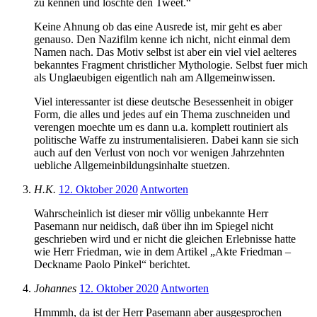
zu kennen und löschte den Tweet.“
Keine Ahnung ob das eine Ausrede ist, mir geht es aber
genauso. Den Nazifilm kenne ich nicht, nicht einmal dem
Namen nach. Das Motiv selbst ist aber ein viel viel aelteres
bekanntes Fragment christlicher Mythologie. Selbst fuer mich
als Unglaeubigen eigentlich nah am Allgemeinwissen.
Viel interessanter ist diese deutsche Besessenheit in obiger
Form, die alles und jedes auf ein Thema zuschneiden und
verengen moechte um es dann u.a. komplett routiniert als
politische Waffe zu instrumentalisieren. Dabei kann sie sich
auch auf den Verlust von noch vor wenigen Jahrzehnten
uebliche Allgemeinbildungsinhalte stuetzen.
H.K.
12. Oktober 2020
Antworten
Wahrscheinlich ist dieser mir völlig unbekannte Herr
Pasemann nur neidisch, daß über ihn im Spiegel nicht
geschrieben wird und er nicht die gleichen Erlebnisse hatte
wie Herr Friedman, wie in dem Artikel „Akte Friedman –
Deckname Paolo Pinkel“ berichtet.
Johannes
12. Oktober 2020
Antworten
Hmmmh, da ist der Herr Pasemann aber ausgesprochen