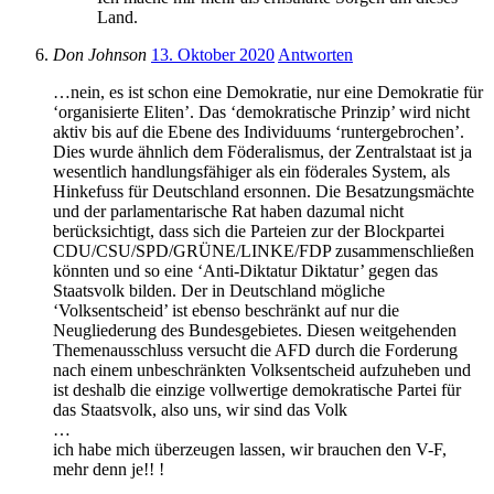
Land.
Don Johnson
13. Oktober 2020
Antworten
…nein, es ist schon eine Demokratie, nur eine Demokratie für
‘organisierte Eliten’. Das ‘demokratische Prinzip’ wird nicht
aktiv bis auf die Ebene des Individuums ‘runtergebrochen’.
Dies wurde ähnlich dem Föderalismus, der Zentralstaat ist ja
wesentlich handlungsfähiger als ein föderales System, als
Hinkefuss für Deutschland ersonnen. Die Besatzungsmächte
und der parlamentarische Rat haben dazumal nicht
berücksichtigt, dass sich die Parteien zur der Blockpartei
CDU/CSU/SPD/GRÜNE/LINKE/FDP zusammenschließen
könnten und so eine ‘Anti-Diktatur Diktatur’ gegen das
Staatsvolk bilden. Der in Deutschland mögliche
‘Volksentscheid’ ist ebenso beschränkt auf nur die
Neugliederung des Bundesgebietes. Diesen weitgehenden
Themenausschluss versucht die AFD durch die Forderung
nach einem unbeschränkten Volksentscheid aufzuheben und
ist deshalb die einzige vollwertige demokratische Partei für
das Staatsvolk, also uns, wir sind das Volk
…
ich habe mich überzeugen lassen, wir brauchen den V-F,
mehr denn je!! !