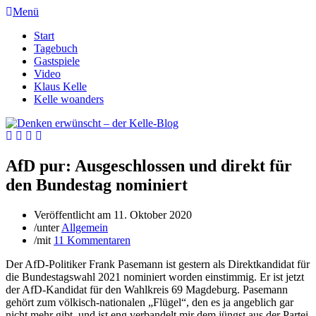
Menü
Start
Tagebuch
Gastspiele
Video
Klaus Kelle
Kelle woanders
AfD pur: Ausgeschlossen und direkt für
den Bundestag nominiert
Veröffentlicht am
11. Oktober 2020
/
unter
Allgemein
/
mit
11 Kommentaren
Der AfD-Politiker Frank Pasemann ist gestern als Direktkandidat für
die Bundestagswahl 2021 nominiert worden einstimmig. Er ist jetzt
der AfD-Kandidat für den Wahlkreis 69 Magdeburg. Pasemann
gehört zum völkisch-nationalen „Flügel“, den es ja angeblich gar
nicht mehr gibt, und ist eng verbandelt mir dem jüngst aus der Partei