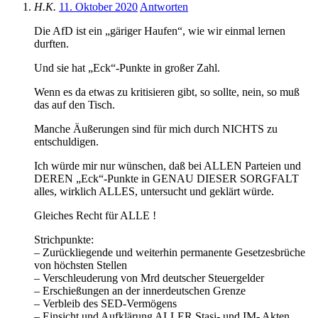
H.K.
11. Oktober 2020
Antworten
Die AfD ist ein „gäriger Haufen“, wie wir einmal lernen
durften.
Und sie hat „Eck“-Punkte in großer Zahl.
Wenn es da etwas zu kritisieren gibt, so sollte, nein, so muß
das auf den Tisch.
Manche Äußerungen sind für mich durch NICHTS zu
entschuldigen.
Ich würde mir nur wünschen, daß bei ALLEN Parteien und
DEREN „Eck“-Punkte in GENAU DIESER SORGFALT
alles, wirklich ALLES, untersucht und geklärt würde.
Gleiches Recht für ALLE !
Strichpunkte:
– Zurückliegende und weiterhin permanente Gesetzesbrüche
von höchsten Stellen
– Verschleuderung von Mrd deutscher Steuergelder
– Erschießungen an der innerdeutschen Grenze
– Verbleib des SED-Vermögens
– Einsicht und Aufklärung ALLER Stasi- und IM- Akten