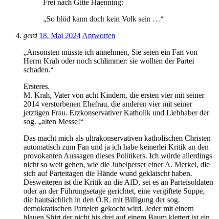
Frei nach Gitte Haenning:
„So blöd kann doch kein Volk sein …“
gerd
18. Mai 2024
Antworten
„Ansonsten müsste ich annehmen, Sie seien ein Fan von
Herrn Krah oder noch schlimmer: sie wollten der Partei
schaden.“
Ersteres.
M. Krah, Vater von acht Kindern, die ersten vier mit seiner
2014 verstorbenen Ehefrau, die anderen vier mit seiner
jetztigen Frau. Erzkonservativer Katholik und Liebhaber der
sog. „alten Messe!“
Das macht mich als ultrakonservativen katholischen Christen
automatisch zum Fan und ja ich habe keinerlei Kritik an den
provokanten Aussagen dieses Politikers. Ich würde allerdings
nicht so weit gehen, wie die Jubelperser einer A. Merkel, die
sich auf Parteitagen die Hände wund geklatscht haben.
Desweiteren ist die Kritik an die AfD, sei es an Parteisoldaten
oder an der Führungsetage gerichtet, eine vergiftete Suppe,
die hautsächlich in den Ö.R. mit Billigung der sog.
demokratischen Parteien gekocht wird. Jeder mit einem
blauen Shirt der nicht bis drei auf einem Baum klettert ist ein