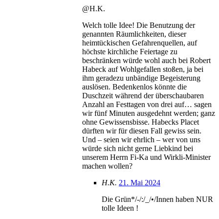
@H.K.
Welch tolle Idee! Die Benutzung der
genannten Räumlichkeiten, dieser
heimtückischen Gefahrenquellen, auf
höchste kirchliche Feiertage zu
beschränken würde wohl auch bei Robert
Habeck auf Wohlgefallen stoßen, ja bei
ihm geradezu unbändige Begeisterung
auslösen. Bedenkenlos könnte die
Duschzeit während der überschaubaren
Anzahl an Festtagen von drei auf… sagen
wir fünf Minuten ausgedehnt werden; ganz
ohne Gewissensbisse. Habecks Placet
dürften wir für diesen Fall gewiss sein.
Und – seien wir ehrlich – wer von uns
würde sich nicht gerne Liebkind bei
unserem Herrn Fi-Ka und Wirkli-Minister
machen wollen?
H.K.
21. Mai 2024
Die Grün*/-/:/_/•/Innen haben NUR
tolle Ideen !