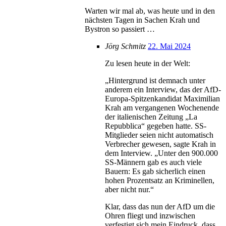
Warten wir mal ab, was heute und in den
nächsten Tagen in Sachen Krah und
Bystron so passiert …
Jörg Schmitz
22. Mai 2024
Zu lesen heute in der Welt:
„Hintergrund ist demnach unter
anderem ein Interview, das der AfD-
Europa-Spitzenkandidat Maximilian
Krah am vergangenen Wochenende
der italienischen Zeitung „La
Repubblica“ gegeben hatte. SS-
Mitglieder seien nicht automatisch
Verbrecher gewesen, sagte Krah in
dem Interview. „Unter den 900.000
SS-Männern gab es auch viele
Bauern: Es gab sicherlich einen
hohen Prozentsatz an Kriminellen,
aber nicht nur.“
Klar, dass das nun der AfD um die
Ohren fliegt und inzwischen
verfestigt sich mein Eindruck, dass