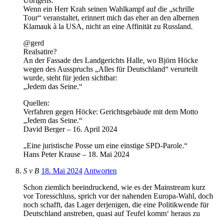
Übrigens:
Wenn ein Herr Krah seinen Wahlkampf auf die „schrille
Tour“ veranstaltet, erinnert mich das eher an den albernen
Klamauk à la USA, nicht an eine Affinität zu Russland.
@gerd
Realsatire?
An der Fassade des Landgerichts Halle, wo Björn Höcke
wegen des Ausspruchs „Alles für Deutschland“ verurteilt
wurde, steht für jeden sichtbar:
„Jedem das Seine.“
Quellen:
Verfahren gegen Höcke: Gerichtsgebäude mit dem Motto
„Jedem das Seine.“
David Berger – 16. April 2024
„Eine juristische Posse um eine einstige SPD-Parole.“
Hans Peter Krause – 18. Mai 2024
S v B
18. Mai 2024
Antworten
Schon ziemlich beeindruckend, wie es der Mainstream kurz
vor Toresschluss, sprich vor der nahenden Europa-Wahl, doch
noch schafft, das Lager derjenigen, die eine Politikwende für
Deutschland anstreben, quasi auf Teufel komm‘ heraus zu