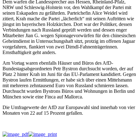
Dem warfen die Landessprecher aus Hessen, Rheinland-Pfalz,
NRW und Schleswig-Holstein vor, den Wahlkampf der Partei mit
seinen Eskapaden zu gefährden. Parteichefin Alice Weidel wird
zitiert, Krah mache die Partei „lächerlich“ mit seinen Auftritten wie
jüngst im bayerischen Holzkirchen. Dort war der Politiker, dessen
Verbindungen nach Russland geprüft werden und dessen enger
Mitarbeiter Jian G. wegen Spionagevorwürfen für den chinesischen
Geheimdienst in Untersuchungshaft sitzt, protzig im offenen Jaguar
vorgefahren, flankiert von zwei Dirndl-Fahnenträgerinnen.
Ernsthaftigkeit geht anders.
Am Vortag waren ebenfalls Häuser und Büros des AfD-
Bundestagsabgeordneten Petr Bystron durchsucht worden, der auf
Platz 2 hinter Krah im Juni für das EU-Parlament kandidiert. Gegen
Bystron laufen Ermittlungen, er habe sich über einen Mittelsmann
mit mehreren zehntausend Euro von Russland schmieren lassen.
Durchsucht wurden Bystrons Büros und Wohnungen in Berlin und
München sowie eine Finca auf Mallorca.
Die Umfragewerte der AfD zur Europawahl sind innerhab von vier
Monaten von 22 auf 15 Prozent gefallen.