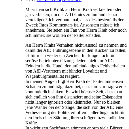
Muss man sich Kritik an Herrn Krah verkneifen oder
gar verbieten, um der AfD Gutes zu tun und sie zu
verteidigen? Ich vermute mal, dass dies bestenfalls der
Zweck Ihres Kommentars ist. Ansonsten müsste ich
annehmen, Sie seien ein Fan von Herrn Krah oder noch
schlimmer: sie wollten der Partei schaden.
An Herrn Krahs Verhalten nicht Anstoß zu nehmen und
damit der AfD-Führungsebene in den Rücken zu fallen,
ist für mich weder ein Zeichen für kluge noch für
seriöse Parteiunterstützung. Jeder spielt nur AfD-
Feinden in die Hand, der auf eindeutiges Fehlverhalten
von AfD-Vertretern mit blinder Loyalität und
Wagenburgmentalität reagiert.
In meinen Augen fügt Herr Krah der Partei immensen
Schaden zu und trägt dazu bei, dass ihre Umfragewerte
kontinuierlich sinken. Es wird höchste Zeit, dass man
sich endlich von ihm distanziert und seine Eskapaden
nicht länger ignoriert oder kleinredet. Nur so bleiben
jene Wähler bei der Stange, die sich von der AfD eine
Verbesserung der Politik erhoffen – allerdings nicht für
den Preis einer Stärkung ihrer schrägen bzw. radikalen
Kräfte.
In wichtigen Sachfragen stimmen enorm viele Bürger