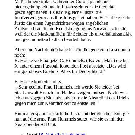
Maßnahmenkritiker während er Coronaplandemie
niedergeknüppelt und in Fussfesseln vor die Gerichte
geschleppt haben. Es ist die gleiche Justiz, die
Impfverweigerer aus ihre Jobs gejagt haben. Es ist die gleiche
Justiz die einen Jugendrichter wegen angeblichen
Amtsmissbrauch und Rechtsbeugung ins Nirwana schickte,
weil der die Maskenpflicht für Schüler als unverhältnissmäßig
und gesundheitsschädlich beurteilt hatte.
Aber eine Nachricht(!) habe ich für die geneigten Leser auch
noch:
B. Höcke verklagt jetzt C. Hummels, ( Ex von Mats) die bei
X unter einem Fussball folgenden Post absetzte: „Das wird
ein grandioses Erlebnis. Alles für Deutschland!“
B. Höcke konterte auf X:
„„Sehr geehrte Frau Hummels, ich werde Sie leider bei
Staatsanwalt Brenzler in Halle anzeigen müssen. Nicht weil
ich etwas gegen Sie habe, aber um die Absurdität des Urteils
gegen mich zur Kenntlichkeit zu entstellen.“
Bin mal gespannt ob sich die Justiz mit der gleichen Energie
nun auf die arme Frau Hummels stürzt, wie sie es mit den
Nazis bei der AfD tut.
Ursel
18. Mai 2024
Antworten