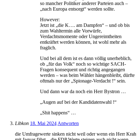
so mancher Politiker anderer Parteien auch –
„nach Europa entsorgt“ werden sollte.
However:
Jetzt ist „die K…. am Dampfen“ – und ob bis
zum Wahltermin alle Vorwürfe,
Verdachtsmomente oder Ungereimtheiten
entkräftet werden können, ist wohl mehr als
fraglich.
Und bei all dem ist es dann völlig unerheblich,
ob „für das Volk“ noch so wichtige SACH-
Fragen konsequent und richtig angegangen
werden – was beim Wähler hängenbleibt, dürfte
oftmals nur der „Spionage-Verdacht !“ sein.
Und dann war da noch ein Herr Bystron …
„Augen auf bei der Kandidatenwahl !“
„Shit happens“ …
Libkon
18. Mai 2024
Antworten
die Umfragewerte sinken nicht weil oder wenn ein Herr Krah
mit Jaguar fährt – die FDP Werte steigen auch nicht wenn