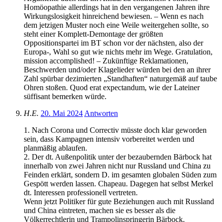
Homöopathie allerdings hat in den vergangenen Jahren ihre
Wirkungslosigkeit hinreichend bewiesen. – Wenn es nach
dem jetzigen Muster noch eine Weile weitergehen sollte, so
steht einer Komplett-Demontage der größten
Oppositionspartei im BT schon vor der nächsten, also der
Europa-, Wahl so gut wie nichts mehr im Wege. Gratulation,
mission accomplished! – Zukünftige Reklamationen,
Beschwerden und/oder Klagelieder würden bei den an ihrer
Zahl spürbar dezimierten „Standhaften“ naturgemäß auf taube
Ohren stoßen. Quod erat expectandum, wie der Lateiner
süffisant bemerken würde.
H.E.
20. Mai 2024
Antworten
1. Nach Corona und Correctiv müsste doch klar geworden
sein, dass Kampagnen intensiv vorbereitet werden und
planmäßig ablaufen.
2. Der dt. Außenpolitik unter der bezaubernden Bärbock hat
innerhalb von zwei Jahren nicht nur Russland und China zu
Feinden erklärt, sondern D. im gesamten globalen Süden zum
Gespött werden lassen. Chapeau. Dagegen hat selbst Merkel
dt. Interessen professionell vertreten.
Wenn jetzt Politiker für gute Beziehungen auch mit Russland
und China eintreten, machen sie es besser als die
Völkerrechtlerin und Trampolinspringerin Bärbock.