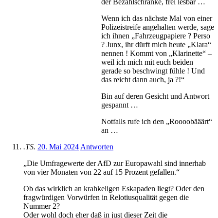
der Bezahlschranke, frei lesbar …
Wenn ich das nächste Mal von einer
Polizeistreife angehalten werde, sage
ich ihnen „Fahrzeugpapiere ? Perso
? Junx, ihr dürft mich heute „Klara“
nennen ! Kommt von „Klarinette“ –
weil ich mich mit euch beiden
gerade so beschwingt fühle ! Und
das reicht dann auch, ja ?!“
Bin auf deren Gesicht und Antwort
gespannt …
Notfalls rufe ich den „Roooobääärt“
an …
.TS.
20. Mai 2024
Antworten
„Die Umfragewerte der AfD zur Europawahl sind innerhab
von vier Monaten von 22 auf 15 Prozent gefallen.“
Ob das wirklich an krahkeligen Eskapaden liegt? Oder den
fragwürdigen Vorwürfen in Relotiusqualität gegen die
Nummer 2?
Oder wohl doch eher daß in just dieser Zeit die