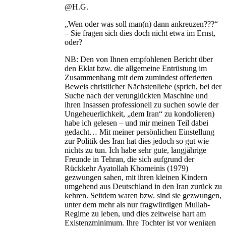
@H.G.
„Wen oder was soll man(n) dann ankreuzen???“
– Sie fragen sich dies doch nicht etwa im Ernst,
oder?
NB: Den von Ihnen empfohlenen Bericht über
den Eklat bzw. die allgemeine Entrüstung im
Zusammenhang mit dem zumindest offerierten
Beweis christlicher Nächstenliebe (sprich, bei der
Suche nach der verunglückten Maschine und
ihren Insassen professionell zu suchen sowie der
Ungeheuerlichkeit, „dem Iran“ zu kondolieren)
habe ich gelesen – und mir meinen Teil dabei
gedacht… Mit meiner persönlichen Einstellung
zur Politik des Iran hat dies jedoch so gut wie
nichts zu tun. Ich habe sehr gute, langjährige
Freunde in Tehran, die sich aufgrund der
Rückkehr Ayatollah Khomeinis (1979)
gezwungen sahen, mit ihren kleinen Kindern
umgehend aus Deutschland in den Iran zurück zu
kehren. Seitdem waren bzw. sind sie gezwungen,
unter dem mehr als nur fragwürdigen Mullah-
Regime zu leben, und dies zeitweise hart am
Existenzminimum. Ihre Tochter ist vor wenigen