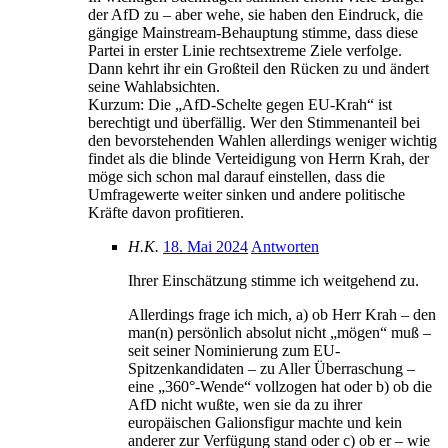
der AfD zu – aber wehe, sie haben den Eindruck, die
gängige Mainstream-Behauptung stimme, dass diese
Partei in erster Linie rechtsextreme Ziele verfolge.
Dann kehrt ihr ein Großteil den Rücken zu und ändert
seine Wahlabsichten.
Kurzum: Die „AfD-Schelte gegen EU-Krah“ ist
berechtigt und überfällig. Wer den Stimmenanteil bei
den bevorstehenden Wahlen allerdings weniger wichtig
findet als die blinde Verteidigung von Herrn Krah, der
möge sich schon mal darauf einstellen, dass die
Umfragewerte weiter sinken und andere politische
Kräfte davon profitieren.
H.K.
18. Mai 2024
Antworten
Ihrer Einschätzung stimme ich weitgehend zu.
Allerdings frage ich mich, a) ob Herr Krah – den
man(n) persönlich absolut nicht „mögen“ muß –
seit seiner Nominierung zum EU-
Spitzenkandidaten – zu Aller Überraschung –
eine „360°-Wende“ vollzogen hat oder b) ob die
AfD nicht wußte, wen sie da zu ihrer
europäischen Galionsfigur machte und kein
anderer zur Verfügung stand oder c) ob er – wie