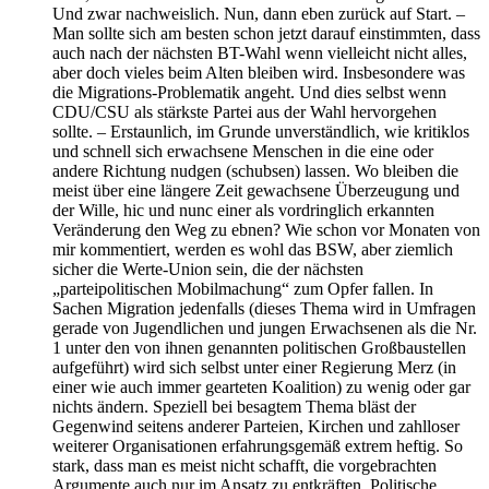
Und zwar nachweislich. Nun, dann eben zurück auf Start. –
Man sollte sich am besten schon jetzt darauf einstimmten, dass
auch nach der nächsten BT-Wahl wenn vielleicht nicht alles,
aber doch vieles beim Alten bleiben wird. Insbesondere was
die Migrations-Problematik angeht. Und dies selbst wenn
CDU/CSU als stärkste Partei aus der Wahl hervorgehen
sollte. – Erstaunlich, im Grunde unverständlich, wie kritiklos
und schnell sich erwachsene Menschen in die eine oder
andere Richtung nudgen (schubsen) lassen. Wo bleiben die
meist über eine längere Zeit gewachsene Überzeugung und
der Wille, hic und nunc einer als vordringlich erkannten
Veränderung den Weg zu ebnen? Wie schon vor Monaten von
mir kommentiert, werden es wohl das BSW, aber ziemlich
sicher die Werte-Union sein, die der nächsten
„parteipolitischen Mobilmachung“ zum Opfer fallen. In
Sachen Migration jedenfalls (dieses Thema wird in Umfragen
gerade von Jugendlichen und jungen Erwachsenen als die Nr.
1 unter den von ihnen genannten politischen Großbaustellen
aufgeführt) wird sich selbst unter einer Regierung Merz (in
einer wie auch immer gearteten Koalition) zu wenig oder gar
nichts ändern. Speziell bei besagtem Thema bläst der
Gegenwind seitens anderer Parteien, Kirchen und zahlloser
weiterer Organisationen erfahrungsgemäß extrem heftig. So
stark, dass man es meist nicht schafft, die vorgebrachten
Argumente auch nur im Ansatz zu entkräften. Politische