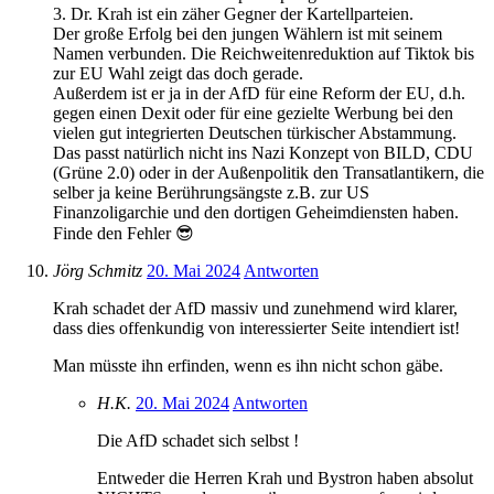
3. Dr. Krah ist ein zäher Gegner der Kartellparteien.
Der große Erfolg bei den jungen Wählern ist mit seinem
Namen verbunden. Die Reichweitenreduktion auf Tiktok bis
zur EU Wahl zeigt das doch gerade.
Außerdem ist er ja in der AfD für eine Reform der EU, d.h.
gegen einen Dexit oder für eine gezielte Werbung bei den
vielen gut integrierten Deutschen türkischer Abstammung.
Das passt natürlich nicht ins Nazi Konzept von BILD, CDU
(Grüne 2.0) oder in der Außenpolitik den Transatlantikern, die
selber ja keine Berührungsängste z.B. zur US
Finanzoligarchie und den dortigen Geheimdiensten haben.
Finde den Fehler 😎
Jörg Schmitz
20. Mai 2024
Antworten
Krah schadet der AfD massiv und zunehmend wird klarer,
dass dies offenkundig von interessierter Seite intendiert ist!
Man müsste ihn erfinden, wenn es ihn nicht schon gäbe.
H.K.
20. Mai 2024
Antworten
Die AfD schadet sich selbst !
Entweder die Herren Krah und Bystron haben absolut