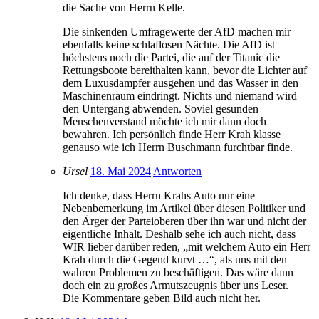
die Sache von Herrn Kelle.
Die sinkenden Umfragewerte der AfD machen mir
ebenfalls keine schlaflosen Nächte. Die AfD ist
höchstens noch die Partei, die auf der Titanic die
Rettungsboote bereithalten kann, bevor die Lichter auf
dem Luxusdampfer ausgehen und das Wasser in den
Maschinenraum eindringt. Nichts und niemand wird
den Untergang abwenden. Soviel gesunden
Menschenverstand möchte ich mir dann doch
bewahren. Ich persönlich finde Herr Krah klasse
genauso wie ich Herrn Buschmann furchtbar finde.
Ursel
18. Mai 2024
Antworten
Ich denke, dass Herrn Krahs Auto nur eine
Nebenbemerkung im Artikel über diesen Politiker und
den Ärger der Parteioberen über ihn war und nicht der
eigentliche Inhalt. Deshalb sehe ich auch nicht, dass
WIR lieber darüber reden, „mit welchem Auto ein Herr
Krah durch die Gegend kurvt …“, als uns mit den
wahren Problemen zu beschäftigen. Das wäre dann
doch ein zu großes Armutszeugnis über uns Leser.
Die Kommentare geben Bild auch nicht her.