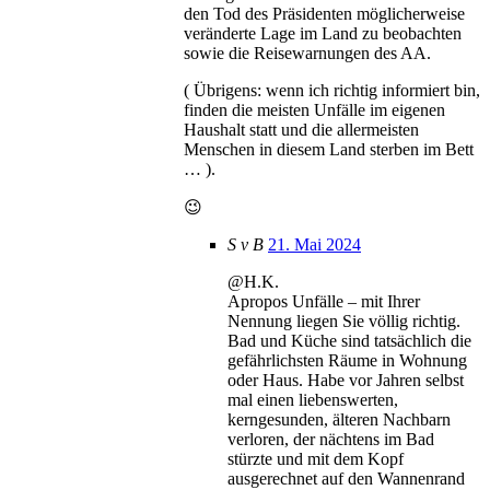
den Tod des Präsidenten möglicherweise
veränderte Lage im Land zu beobachten
sowie die Reisewarnungen des AA.
( Übrigens: wenn ich richtig informiert bin,
finden die meisten Unfälle im eigenen
Haushalt statt und die allermeisten
Menschen in diesem Land sterben im Bett
… ).
😉
S v B
21. Mai 2024
@H.K.
Apropos Unfälle – mit Ihrer
Nennung liegen Sie völlig richtig.
Bad und Küche sind tatsächlich die
gefährlichsten Räume in Wohnung
oder Haus. Habe vor Jahren selbst
mal einen liebenswerten,
kerngesunden, älteren Nachbarn
verloren, der nächtens im Bad
stürzte und mit dem Kopf
ausgerechnet auf den Wannenrand