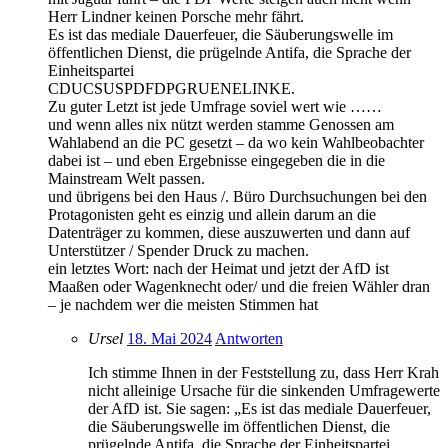
Herr Lindner keinen Porsche mehr fährt.
Es ist das mediale Dauerfeuer, die Säuberungswelle im
öffentlichen Dienst, die prügelnde Antifa, die Sprache der
Einheitspartei
CDUCSUSPDFDPGRUENELINKE.
Zu guter Letzt ist jede Umfrage soviel wert wie ……
und wenn alles nix nützt werden stamme Genossen am
Wahlabend an die PC gesetzt – da wo kein Wahlbeobachter
dabei ist – und eben Ergebnisse eingegeben die in die
Mainstream Welt passen.
und übrigens bei den Haus /. Büro Durchsuchungen bei den
Protagonisten geht es einzig und allein darum an die
Datenträger zu kommen, diese auszuwerten und dann auf
Unterstützer / Spender Druck zu machen.
ein letztes Wort: nach der Heimat und jetzt der AfD ist
Maaßen oder Wagenknecht oder/ und die freien Wähler dran
– je nachdem wer die meisten Stimmen hat
Ursel
18. Mai 2024
Antworten
Ich stimme Ihnen in der Feststellung zu, dass Herr Krah
nicht alleinige Ursache für die sinkenden Umfragewerte
der AfD ist. Sie sagen: „Es ist das mediale Dauerfeuer,
die Säuberungswelle im öffentlichen Dienst, die
prügelnde Antifa, die Sprache der Einheitspartei