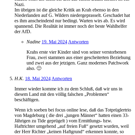
Nazi.
Im übrigen ist die gleiche Kritik an Krah ebenso in den
Niederlanden auf G. Wilders niedergeprasselt. Geschadet hat
es ihm anscheindend nur bedingt. Warten wirs ab. Es wird
spannend. Die Realität ist immer noch der beste Wahlhelfer
der AfD.
Nadine
19. Mai 2024
Antworten
Krahs erste vier Kinder sind von seiner verstorbenen
Frau, zwei stammen aus einer gescheiterten Beziehung
und zwei aus der jetzigen. Ganz modernes Patchwork
also. 🙂
H.K.
18. Mai 2024
Antworten
Immer wieder komme ich zu dem Schluß, daß wir uns in
diesem Land mit den völlig falschen „Problemen“
beschäftigen.
Wenn ich soeben bei focus online lese, daß das Totprüglertrio
von Magdeburg ( die drei „jungen Männer“ hatten einen 33-
Jährigen zu Tide geprügelt ) vom Ermittlungs- bzw.
Haftrichter umgehend „auf freien Fuß“ gesetzt wurden, weil
der Herr Richter „keinen Haftgrund“ erkennen konnte, so