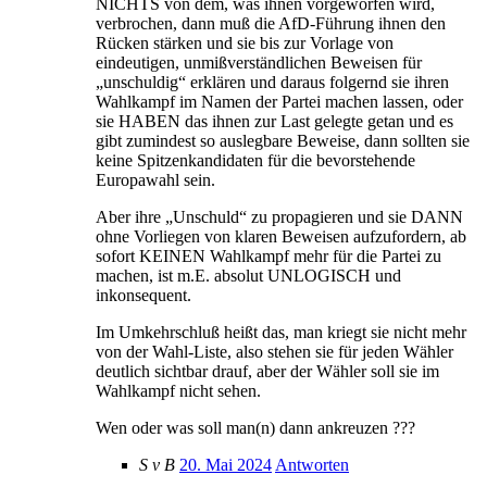
NICHTS von dem, was ihnen vorgeworfen wird,
verbrochen, dann muß die AfD-Führung ihnen den
Rücken stärken und sie bis zur Vorlage von
eindeutigen, unmißverständlichen Beweisen für
„unschuldig“ erklären und daraus folgernd sie ihren
Wahlkampf im Namen der Partei machen lassen, oder
sie HABEN das ihnen zur Last gelegte getan und es
gibt zumindest so auslegbare Beweise, dann sollten sie
keine Spitzenkandidaten für die bevorstehende
Europawahl sein.
Aber ihre „Unschuld“ zu propagieren und sie DANN
ohne Vorliegen von klaren Beweisen aufzufordern, ab
sofort KEINEN Wahlkampf mehr für die Partei zu
machen, ist m.E. absolut UNLOGISCH und
inkonsequent.
Im Umkehrschluß heißt das, man kriegt sie nicht mehr
von der Wahl-Liste, also stehen sie für jeden Wähler
deutlich sichtbar drauf, aber der Wähler soll sie im
Wahlkampf nicht sehen.
Wen oder was soll man(n) dann ankreuzen ???
S v B
20. Mai 2024
Antworten