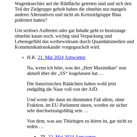
Wagenknechter auf die Bildfläche getreten sind und sich den
Teil der Zielgruppe geholt haben die ohnehin nur mangels
anderer Alternativen und nicht als Kernzielgruppe Blau
präferiert hatten?
Um seriöses Auftreten oder gar Inhalte geht es heutzutage
ohnehin kaum noch, wichtig sind Verpackung und
Lebensgefühl das werbewirksam durch Quantitätsmedien und
Kommunikationskanäle vorgegauckelt wird.
H.K.
21. Mai 2024
Antworten
Na, wenn ich höre, was der „Herr Maximilian“ nun
aktuell über die „SS“ losgelassen hat …
Die französischen Rääächten haben wohl jetzt
endgültig die Nase voll von der AfD.
Und wenn die dann im dümmsten Fall allein, ohne
Fraktion, im EU-Parlament sitzen, werden sie sicher
sehr durchsetzungsfähig sein …
Von dem, was aus Thüringen zu hören ist, gar nicht zu
reden …
.TS.
22. Mai 2024
Antworten