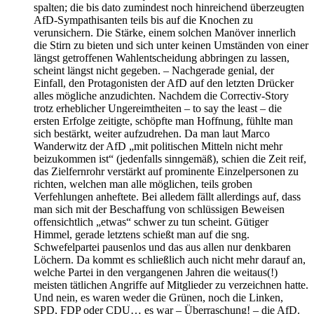
spalten; die bis dato zumindest noch hinreichend überzeugten
AfD-Sympathisanten teils bis auf die Knochen zu
verunsichern. Die Stärke, einem solchen Manöver innerlich
die Stirn zu bieten und sich unter keinen Umständen von einer
längst getroffenen Wahlentscheidung abbringen zu lassen,
scheint längst nicht gegeben. – Nachgerade genial, der
Einfall, den Protagonisten der AfD auf den letzten Drücker
alles mögliche anzudichten. Nachdem die Correctiv-Story
trotz erheblicher Ungereimtheiten – to say the least – die
ersten Erfolge zeitigte, schöpfte man Hoffnung, fühlte man
sich bestärkt, weiter aufzudrehen. Da man laut Marco
Wanderwitz der AfD „mit politischen Mitteln nicht mehr
beizukommen ist“ (jedenfalls sinngemäß), schien die Zeit reif,
das Zielfernrohr verstärkt auf prominente Einzelpersonen zu
richten, welchen man alle möglichen, teils groben
Verfehlungen anheftete. Bei alledem fällt allerdings auf, dass
man sich mit der Beschaffung von schlüssigen Beweisen
offensichtlich „etwas“ schwer zu tun scheint. Gütiger
Himmel, gerade letztens schießt man auf die sng.
Schwefelpartei pausenlos und das aus allen nur denkbaren
Löchern. Da kommt es schließlich auch nicht mehr darauf an,
welche Partei in den vergangenen Jahren die weitaus(!)
meisten tätlichen Angriffe auf Mitglieder zu verzeichnen hatte.
Und nein, es waren weder die Grünen, noch die Linken,
SPD, FDP oder CDU… es war – Überraschung! – die AfD.