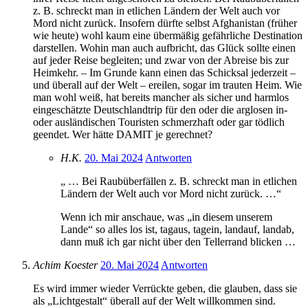
z. B. schreckt man in etlichen Ländern der Welt auch vor
Mord nicht zurück. Insofern dürfte selbst Afghanistan (früher
wie heute) wohl kaum eine übermäßig gefährliche Destination
darstellen. Wohin man auch aufbricht, das Glück sollte einen
auf jeder Reise begleiten; und zwar von der Abreise bis zur
Heimkehr. – Im Grunde kann einen das Schicksal jederzeit –
und überall auf der Welt – ereilen, sogar im trauten Heim. Wie
man wohl weiß, hat bereits mancher als sicher und harmlos
eingeschätzte Deutschlandtrip für den oder die arglosen in-
oder ausländischen Touristen schmerzhaft oder gar tödlich
geendet. Wer hätte DAMIT je gerechnet?
H.K.
20. Mai 2024
Antworten
„ … Bei Raubüberfällen z. B. schreckt man in etlichen
Ländern der Welt auch vor Mord nicht zurück. …“
Wenn ich mir anschaue, was „in diesem unserem
Lande“ so alles los ist, tagaus, tagein, landauf, landab,
dann muß ich gar nicht über den Tellerrand blicken …
Achim Koester
20. Mai 2024
Antworten
Es wird immer wieder Verrückte geben, die glauben, dass sie
als „Lichtgestalt“ überall auf der Welt willkommen sind.