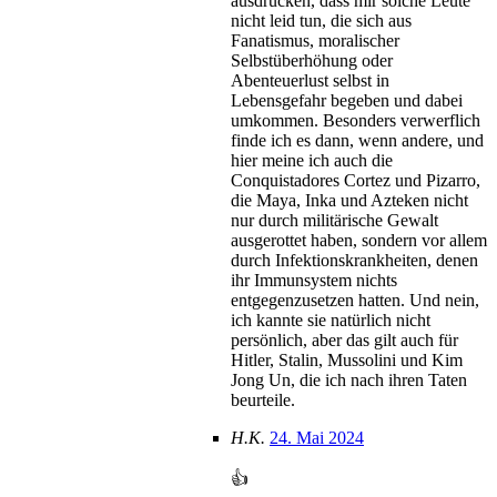
ausdrücken, dass mir solche Leute
nicht leid tun, die sich aus
Fanatismus, moralischer
Selbstüberhöhung oder
Abenteuerlust selbst in
Lebensgefahr begeben und dabei
umkommen. Besonders verwerflich
finde ich es dann, wenn andere, und
hier meine ich auch die
Conquistadores Cortez und Pizarro,
die Maya, Inka und Azteken nicht
nur durch militärische Gewalt
ausgerottet haben, sondern vor allem
durch Infektionskrankheiten, denen
ihr Immunsystem nichts
entgegenzusetzen hatten. Und nein,
ich kannte sie natürlich nicht
persönlich, aber das gilt auch für
Hitler, Stalin, Mussolini und Kim
Jong Un, die ich nach ihren Taten
beurteile.
H.K.
24. Mai 2024
👍