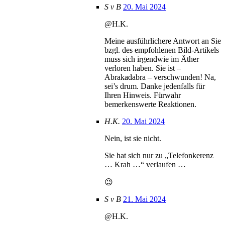
S v B
20. Mai 2024
@H.K.
Meine ausführlichere Antwort an Sie
bzgl. des empfohlenen Bild-Artikels
muss sich irgendwie im Äther
verloren haben. Sie ist –
Abrakadabra – verschwunden! Na,
sei’s drum. Danke jedenfalls für
Ihren Hinweis. Fürwahr
bemerkenswerte Reaktionen.
H.K.
20. Mai 2024
Nein, ist sie nicht.
Sie hat sich nur zu „Telefonkerenz
… Krah …“ verlaufen …
😉
S v B
21. Mai 2024
@H.K.