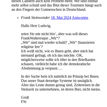
diesen Ländern auch kein Problem mehr. Wir sind einmal
mehr selbst schuld und das Blut dieser Touristen hängt auch
an den Fingern der Gutmenschen in Deutschland.
Frank Steinwender
18. Mai 2024
Antworten
Hallo Herr Ludwig,
seien Sie mir nicht bös‘, aber was soll dieses
FrankWalteresque „Wir“?
„Wir“ sind mal wieder schuld? „Wir“ finanzieren
religiöse Irre`?
Ich weiß nicht, wie es Ihnen geht, aber mich hat
niemand gefragt, ob ich das möchte. OK,
möglicherweise sollte ich öfter in den Briefkasten
schauen, vielleicht habe ich die demokratische
Abstimmung ja verpasst….
In der Sache bein ich natürlich im Prinzip bei Ihnen.
Das unser Staat derartige Systeme ist unsäglich.
Aber das Leute dumm genug sind, Zeitereisen in die
Steinzeit zu unternehmen, ist deren Bier, nicht meins.
Gruß
FSt