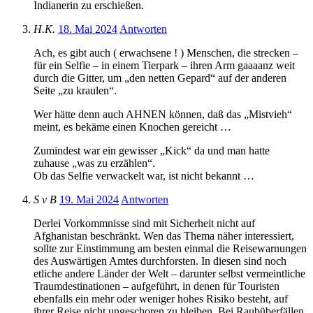
Indianerin zu erschießen.
H.K.
18. Mai 2024
Antworten
Ach, es gibt auch ( erwachsene ! ) Menschen, die strecken –
für ein Selfie – in einem Tierpark – ihren Arm gaaaanz weit
durch die Gitter, um „den netten Gepard“ auf der anderen
Seite „zu kraulen“.
Wer hätte denn auch AHNEN können, daß das „Mistvieh“
meint, es bekäme einen Knochen gereicht …
Zumindest war ein gewisser „Kick“ da und man hatte
zuhause „was zu erzählen“.
Ob das Selfie verwackelt war, ist nicht bekannt …
S v B
19. Mai 2024
Antworten
Derlei Vorkommnisse sind mit Sicherheit nicht auf
Afghanistan beschränkt. Wen das Thema näher interessiert,
sollte zur Einstimmung am besten einmal die Reisewarnungen
des Auswärtigen Amtes durchforsten. In diesen sind noch
etliche andere Länder der Welt – darunter selbst vermeintliche
Traumdestinationen – aufgeführt, in denen für Touristen
ebenfalls ein mehr oder weniger hohes Risiko besteht, auf
ihrer Reise nicht ungeschoren zu bleiben. Bei Raubüberfällen