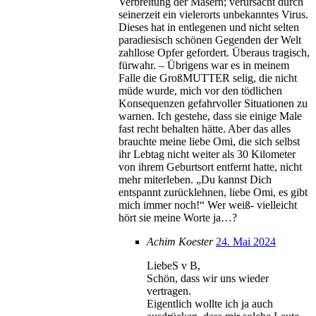
Verbreitung der Masern; verursacht durch
seinerzeit ein vielerorts unbekanntes Virus.
Dieses hat in entlegenen und nicht selten
paradiesisch schönen Gegenden der Welt
zahllose Opfer gefordert. Überaus tragisch,
fürwahr. – Übrigens war es in meinem
Falle die GroßMUTTER selig, die nicht
müde wurde, mich vor den tödlichen
Konsequenzen gefahrvoller Situationen zu
warnen. Ich gestehe, dass sie einige Male
fast recht behalten hätte. Aber das alles
brauchte meine liebe Omi, die sich selbst
ihr Lebtag nicht weiter als 30 Kilometer
von ihrem Geburtsort entfernt hatte, nicht
mehr miterleben. „Du kannst Dich
entspannt zurücklehnen, liebe Omi, es gibt
mich immer noch!“ Wer weiß- vielleicht
hört sie meine Worte ja…?
Achim Koester
24. Mai 2024
LiebeS v B,
Schön, dass wir uns wieder
vertragen.
Eigentlich wollte ich ja auch