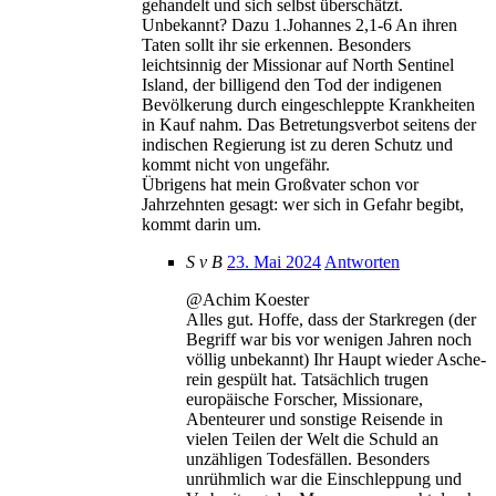
gehandelt und sich selbst überschätzt.
Unbekannt? Dazu 1.Johannes 2,1-6 An ihren
Taten sollt ihr sie erkennen. Besonders
leichtsinnig der Missionar auf North Sentinel
Island, der billigend den Tod der indigenen
Bevölkerung durch eingeschleppte Krankheiten
in Kauf nahm. Das Betretungsverbot seitens der
indischen Regierung ist zu deren Schutz und
kommt nicht von ungefähr.
Übrigens hat mein Großvater schon vor
Jahrzehnten gesagt: wer sich in Gefahr begibt,
kommt darin um.
S v B
23. Mai 2024
Antworten
@Achim Koester
Alles gut. Hoffe, dass der Starkregen (der
Begriff war bis vor wenigen Jahren noch
völlig unbekannt) Ihr Haupt wieder Asche-
rein gespült hat. Tatsächlich trugen
europäische Forscher, Missionare,
Abenteurer und sonstige Reisende in
vielen Teilen der Welt die Schuld an
unzähligen Todesfällen. Besonders
unrühmlich war die Einschleppung und