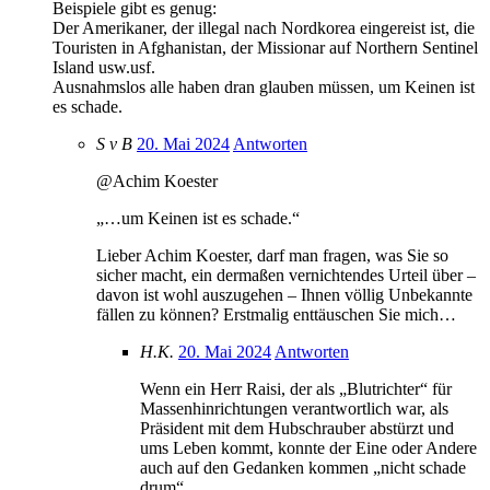
Beispiele gibt es genug:
Der Amerikaner, der illegal nach Nordkorea eingereist ist, die
Touristen in Afghanistan, der Missionar auf Northern Sentinel
Island usw.usf.
Ausnahmslos alle haben dran glauben müssen, um Keinen ist
es schade.
S v B
20. Mai 2024
Antworten
@Achim Koester
„…um Keinen ist es schade.“
Lieber Achim Koester, darf man fragen, was Sie so
sicher macht, ein dermaßen vernichtendes Urteil über –
davon ist wohl auszugehen – Ihnen völlig Unbekannte
fällen zu können? Erstmalig enttäuschen Sie mich…
H.K.
20. Mai 2024
Antworten
Wenn ein Herr Raisi, der als „Blutrichter“ für
Massenhinrichtungen verantwortlich war, als
Präsident mit dem Hubschrauber abstürzt und
ums Leben kommt, konnte der Eine oder Andere
auch auf den Gedanken kommen „nicht schade
drum“.