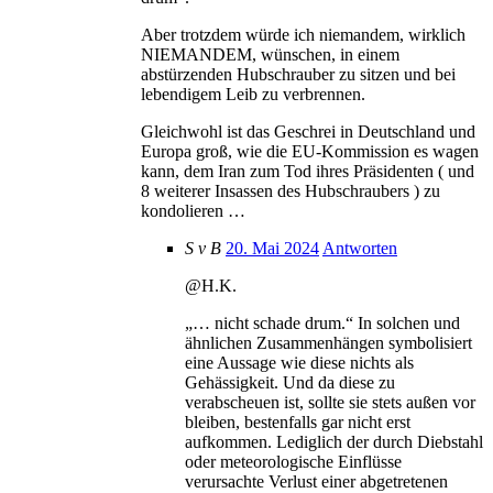
Aber trotzdem würde ich niemandem, wirklich
NIEMANDEM, wünschen, in einem
abstürzenden Hubschrauber zu sitzen und bei
lebendigem Leib zu verbrennen.
Gleichwohl ist das Geschrei in Deutschland und
Europa groß, wie die EU-Kommission es wagen
kann, dem Iran zum Tod ihres Präsidenten ( und
8 weiterer Insassen des Hubschraubers ) zu
kondolieren …
S v B
20. Mai 2024
Antworten
@H.K.
„… nicht schade drum.“ In solchen und
ähnlichen Zusammenhängen symbolisiert
eine Aussage wie diese nichts als
Gehässigkeit. Und da diese zu
verabscheuen ist, sollte sie stets außen vor
bleiben, bestenfalls gar nicht erst
aufkommen. Lediglich der durch Diebstahl
oder meteorologische Einflüsse
verursachte Verlust einer abgetretenen