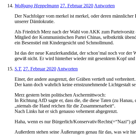
Wolfgang Heppelmann
27. Februar 2020
Antworten
Der Nachfolger vom merkel ist merkel, oder deren männlicher K
unserer Dämlokratie.
Als Friedrich Merz nach der Wahl von AKK zum Parteivorsitz ei
Mitglied der Kommunistischen Partei Chinas, selbstkritik übend
ein Besenstiel mit Kindergesicht und Schmollmund.
Ist das der neue Kanzlerkandidat, der schon’mal noch vor der 
gewiß nicht. Er wird hinterher wieder mit gesenktem Kopf u
S.T.
27. Februar 2020
Antworten
Einer, der andere ausgrenzt, der Gräben vertieft und verbreiter
Der kann doch wahrlich keine ernstzunehmende Lichtgestalt se
Merz gestern beim politischen Aschermittwoch:
In Richtung AfD sagte er, dass die, die diese Taten (zu Hana
„niemals die Hand reichen für die Zusammenarbeit“.
Nach Links hat er sich genauso vehement abgegrenzt.
Haha, wenn es nur Bürgerlich/Konservativ/Rechts(=“Nazi“) gib
Außerdem stehen seine Äußerungen genau für das, was wir hier