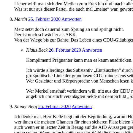
Lieber wirft man sich den Medien zum Fraß hin und macht alles
Was ist nur aus dieser Partei, die auch mal „meine“ war, gewor
Martin
25. Februar 2020
Antworten
Merz setzt doch dauernd zum Sprung an und springt nicht.
Der ist noch schwächer als AKK.
Von der Wiege bis zur Bahre: Das Leben eines CDU-Gläubigen b
Klaus Beck
26. Februar 2020
Antworten
Kompliment! Prägnanter kann man es kaum ausdrücken.
Ich würde allerdings das Substantiv „Enttäuschen“ durch
großpolitische Linie der grandiosen CDU mindestens seit
Wer Gesichter und Körpersprache von Menschen lesen kann 
Wer Merkel ernsthaft verhindern will, tritt aus der CDU 
angeblich christlich veranlagten Sekte mit dem Schild „
Rainer Berg
25. Februar 2020
Antworten
Ich denke mal, Herr Kelle liegt mit der Begründung, warum Her
wer ihnen die meisten Chancen für einen sicheren Platz bieten
auch wenn er in letzter Zeit in Bezug auf die AfD Aussagen gema
sagen sollen. Wenn er rechtzeitig vor der Wahl die Chance hä