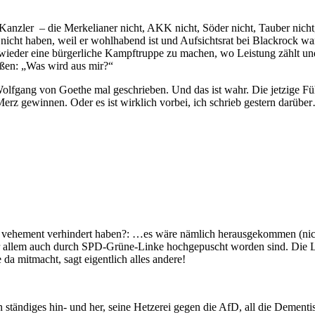
 Kanzler – die Merkelianer nicht, AKK nicht, Söder nicht, Tauber nic
icht haben, weil er wohlhabend ist und Aufsichtsrat bei Blackrock war. 
 wieder eine bürgerliche Kampftruppe zu machen, wo Leistung zählt u
aßen: „Was wird aus mir?“
olfgang von Goethe mal geschrieben. Und das ist wahr. Die jetzige Füh
z gewinnen. Oder es ist wirklich vorbei, ich schrieb gestern darübe
ehement verhindert haben?: …es wäre nämlich herausgekommen (nicht i
vor allem auch durch SPD-Grüne-Linke hochgepuscht worden sind. Die 
a mitmacht, sagt eigentlich alles andere!
 ständiges hin- und her, seine Hetzerei gegen die AfD, all die Dementi