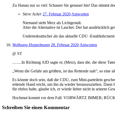
Zu Hanau nur so viel: Schauen Sie genauer hin! Das stimmt do
Steve Acker
27. Februar 2020
Antworten
Niemand sieht Merz als Lichtgestalt.
Aber die Alternative ist Laschet. Der hat ausdrücklich ges
Undemokratischer als das aktuelle CDU -Establishcment k
Wolfgang Heppelmann
28. Februar 2020
Antworten
@ ST
…….In Richtung AfD sagte er, (Merz), dass die, die diese Tat
„Wenn die Gefahr am größten, ist das Rettende nah“, so eine alt
Es könnte doch sein, daß die CDU, zum Mini-parteilein geschru
rettende Hand reicht, um ihn da wieder herauszuziehen. Dann h
für ehrlos halte, glaube ich, er würde lieber nicht in seinem G
Hochmut kommt vor dem Fall: VORWÄRTZ IMMER; R
Schreiben Sie einen Kommentar