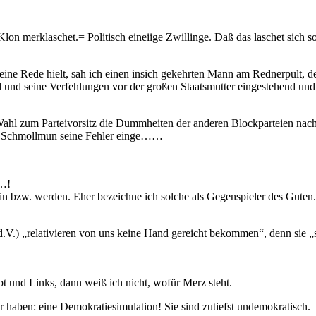
lon merklaschet.= Politisch eineiige Zwillinge. Daß das laschet sich s
ne Rede hielt, sah ich einen insich gekehrten Mann am Rednerpult, de
 und seine Verfehlungen vor der großen Staatsmutter eingestehend und 
Wahl zum Parteivorsitz die Dummheiten der anderen Blockparteien nach
nd Schmollmun seine Fehler einge……
t…!
in bzw. werden. Eher bezeichne ich solche als Gegenspieler des Guten.
u, d.V.) „relativieren von uns keine Hand gereicht bekommen“, denn s
t und Links, dann weiß ich nicht, wofür Merz steht.
 haben: eine Demokratiesimulation! Sie sind zutiefst undemokratisch.