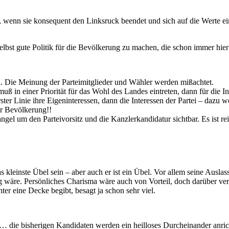
wenn sie konsequent den Linksruck beendet und sich auf die Werte ei
 selbst gute Politik für die Bevölkerung zu machen, die schon immer h
n. Die Meinung der Parteimitglieder und Wähler werden mißachtet.
 in einer Priorität für das Wohl des Landes eintreten, dann für die Int
rster Linie ihre Eigeninteressen, dann die Interessen der Partei – dazu
der Bevölkerung!!
gel um den Parteivorsitz und die Kanzlerkandidatur sichtbar. Es ist rei
kleinste Übel sein – aber auch er ist ein Übel. Vor allem seine Auslas
ig wäre. Persönliches Charisma wäre auch von Vorteil, doch darüber ver
er eine Decke begibt, besagt ja schon sehr viel.
 … die bisherigen Kandidaten werden ein heilloses Durcheinander anrich