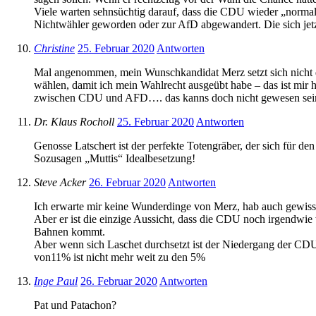
Viele warten sehnsüchtig darauf, dass die CDU wieder „normale
Nichtwähler geworden oder zur AfD abgewandert. Die sich jetzt 
Christine
25. Februar 2020
Antworten
Mal angenommen, mein Wunschkandidat Merz setzt sich nicht du
wählen, damit ich mein Wahlrecht ausgeübt habe – das ist mir h
zwischen CDU und AFD…. das kanns doch nicht gewesen sei
Dr. Klaus Rocholl
25. Februar 2020
Antworten
Genosse Latschert ist der perfekte Totengräber, der sich für d
Sozusagen „Muttis“ Idealbesetzung!
Steve Acker
26. Februar 2020
Antworten
Ich erwarte mir keine Wunderdinge von Merz, hab auch gewiss
Aber er ist die einzige Aussicht, dass die CDU noch irgendwie 
Bahnen kommt.
Aber wenn sich Laschet durchsetzt ist der Niedergang der CDU
von11% ist nicht mehr weit zu den 5%
Inge Paul
26. Februar 2020
Antworten
Pat und Patachon?