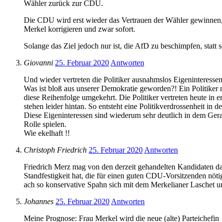
Wähler zurück zur CDU.
Die CDU wird erst wieder das Vertrauen der Wähler gewinnen, 
Merkel korrigieren und zwar sofort.
Solange das Ziel jedoch nur ist, die AfD zu beschimpfen, statt
Giovanni
25. Februar 2020
Antworten
Und wieder vertreten die Politiker ausnahmslos Eigeninteresse
Was ist bloß aus unserer Demokratie geworden?! Ein Politiker muß
diese Reihenfolge umgekehrt. Die Politiker vertreten heute in e
stehen leider hintan. So entsteht eine Politikverdrossenheit in 
Diese Eigeninteressen sind wiederum sehr deutlich in dem Geran
Rolle spielen.
Wie ekelhaft !!
Christoph Friedrich
25. Februar 2020
Antworten
Friedrich Merz mag von den derzeit gehandelten Kandidaten das 
Standfestigkeit hat, die für einen guten CDU-Vorsitzenden nöt
ach so konservative Spahn sich mit dem Merkelianer Laschet unt
Johannes
25. Februar 2020
Antworten
Meine Prognose: Frau Merkel wird die neue (alte) Parteichefin