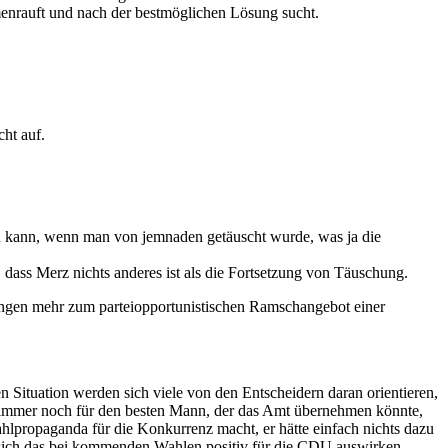
menrauft und nach der bestmöglichen Lösung sucht.
ht auf.
den kann, wenn man von jemnaden getäuscht wurde, was ja die
 dass Merz nichts anderes ist als die Fortsetzung von Täuschung.
legungen mehr zum parteiopportunistischen Ramschangebot einer
 Situation werden sich viele von den Entscheidern daran orientieren,
or immer noch für den besten Mann, der das Amt übernehmen könnte,
Wahlpropaganda für die Konkurrenz macht, er hätte einfach nichts dazu
e sich das bei kommenden Wahlen positiv für die CDU auswirken.