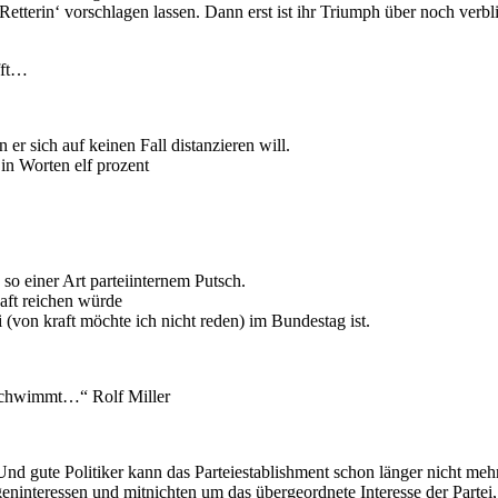
Retterin‘ vorschlagen lassen. Dann erst ist ihr Triumph über noch ver
fft…
 er sich auf keinen Fall distanzieren will.
in Worten elf prozent
so einer Art parteiinternem Putsch.
aft reichen würde
i (von kraft möchte ich nicht reden) im Bundestag ist.
nschwimmt…“ Rolf Miller
Und gute Politiker kann das Parteiestablishment schon länger nicht me
ninteressen und mitnichten um das übergeordnete Interesse der Partei,