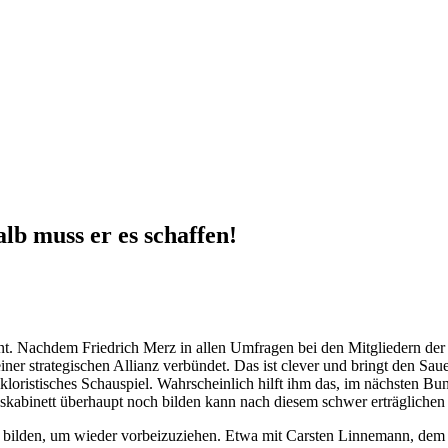
lb muss er es schaffen!
t. Nachdem Friedrich Merz in allen Umfragen bei den Mitgliedern der
er strategischen Allianz verbündet. Das ist clever und bringt den Sau
olkloristisches Schauspiel. Wahrscheinlich hilft ihm das, im nächsten B
kabinett überhaupt noch bilden kann nach diesem schwer erträgliche
isse bilden, um wieder vorbeizuziehen. Etwa mit Carsten Linnemann, de