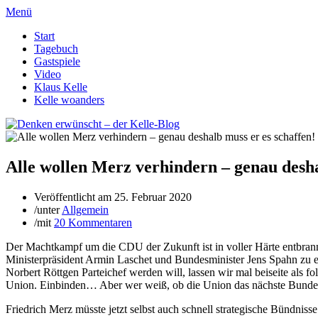
Menü
Start
Tagebuch
Gastspiele
Video
Klaus Kelle
Kelle woanders
Alle wollen Merz verhindern – genau desha
Veröffentlicht am
25. Februar 2020
/
unter
Allgemein
/
mit
20 Kommentaren
Der Machtkampf um die CDU der Zukunft ist in voller Härte entbrann
Ministerpräsident Armin Laschet und Bundesminister Jens Spahn zu ein
Norbert Röttgen Parteichef werden will, lassen wir mal beiseite als f
Union. Einbinden… Aber wer weiß, ob die Union das nächste Bundes
Friedrich Merz müsste jetzt selbst auch schnell strategische Bündn