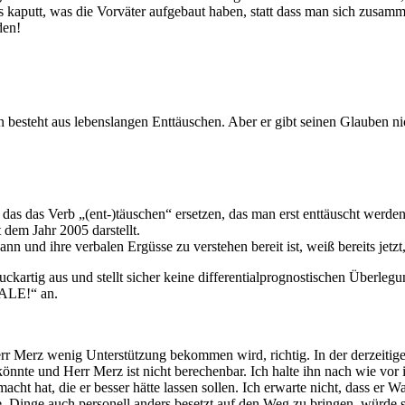
 kaputt, was die Vorväter aufgebaut haben, statt dass man sich zusam
den!
esteht aus lebenslangen Enttäuschen. Aber er gibt seinen Glauben nic
 das das Verb „(ent-)täuschen“ ersetzen, das man erst enttäuscht wer
 dem Jahr 2005 darstellt.
und ihre verbalen Ergüsse zu verstehen bereit ist, weiß bereits jetzt,
ruckartig aus und stellt sicher keine differentialprognostischen Über
SALE!“ an.
r Merz wenig Unterstützung bekommen wird, richtig. In der derzeitigen
 könnte und Herr Merz ist nicht berechenbar. Ich halte ihn nach wie v
cht hat, die er besser hätte lassen sollen. Ich erwarte nicht, dass er 
tte, Dinge auch personell anders besetzt auf den Weg zu bringen, würd