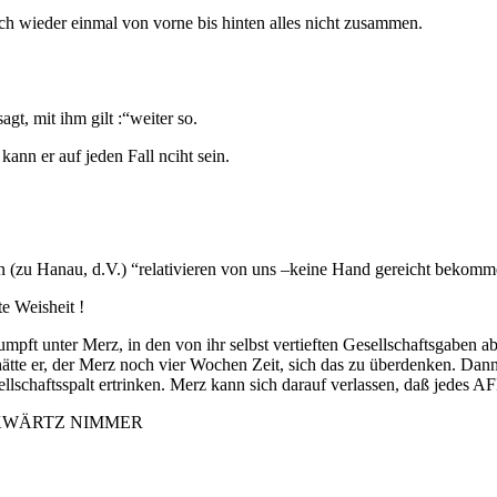
ch wieder einmal von vorne bis hinten alles nicht zusammen.
agt, mit ihm gilt :“weiter so.
ann er auf jeden Fall nciht sein.
en (zu Hanau, d.V.) “relativieren von uns –keine Hand gereicht beko
e Weisheit !
mpft unter Merz, in den von ihr selbst vertieften Gesellschaftsgaben 
ätte er, der Merz noch vier Wochen Zeit, sich das zu überdenken. Dan
esellschaftsspalt ertrinken. Merz kann sich darauf verlassen, daß jedes
ÜCKWÄRTZ NIMMER