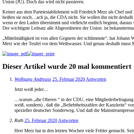
Union (JU). Doch das wird nicht passieren.
Keiner aus dem Parteiestablishment will Friedrich Merz als Chef und
heißen sie noch…ach ja, die CDA nicht. Sie wollen ihn nicht deshalb n
wenn er den Laden übernimmt und vielleicht endlich beginnt, daraus
Der wichtigste Leitsatz alle Abgeordneten der Union ist bekannterm
„Mittelmäßigkeit ist von allen Gegnern der schlimmste“, hat Johann W
Merz wie der Teufel vor dem Weihwasser. Und genau deshalb muss Mer
Dieser Artikel wurde 20 mal kommentiert
Wolfgang Andreasx
25. Februar 2020
Antworten
Jetzt weiß jeder…
…warum „die Oberen “ in der CDU, eine Mitgliederbefragung v
weiß, sondern) , daß die „Beliebtheitszahlen der Kanzlerin“ 
spezieller deutscher Sonderweg. Und daß die Mainstreampresse d
Ruth
25. Februar 2020
Antworten
Herr Merz hat in den letzten Wochen viele Fehler gemacht. Sein