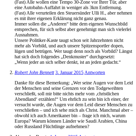
(Fast) Alle wollen eine Tempo 30-Zone vor Ihrer Tür, aber
eine Autobahn-Auffahrt in weniger als 3km Entfernung.
(Fast) Alle verurteilen den Steuersünder Ulli H., aber nehmen
es mit ihrer eigenen Erklärung nicht ganz genau.
Immer sollen die „Anderen“ bitte dem eigenen Wunschbild
entsprechen, für sich selbst aber genehmigt man sich vielerlei
Ausnahmen.
Unsere Politiker-Kaste taugt schon seit Jahrzehnten nicht
mehr als Vorbild, und auch unsere Spitzensportler dopen,
lügen und betrügen. Wer taugt denn noch als Vorbild? Längst
hat sich doch folgendes „Denkmuster“ durchgesetzt:
„Wenn jeder an sich selber denkt, ist an jeden gedacht.“
Robert John Bennett
3. Januar 2015
Antworten
Danke für diese Bemerkung: „Wer seine Augen vor dem Leid
der Menschen und seine Grenzen vor den Todgeweihten
verschließt, soll mir bitte nichts mehr vom ‚christlichen
Abendland‘ erzählen!“ Um ehrlich zu sein bin ich einer, der
versucht wurde, die Augen vor dem Leid dieser Menschen zu
verschließen – und ich sehe mich als Christ. Manchmal aber –
obwohl ich auch Amerikaner bin – frage ich mich, warum
Europa? Warum können Länder wie Saudi Arabien, China
oder Russland Flüchtlinge aufnehmen?