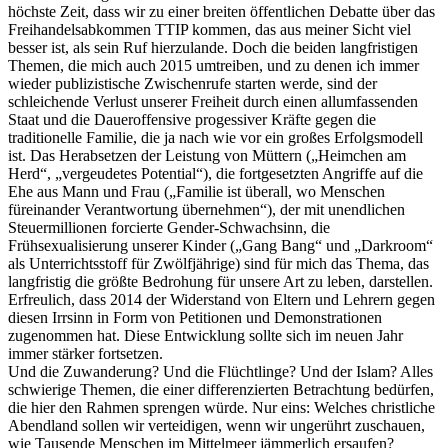
höchste Zeit, dass wir zu einer breiten öffentlichen Debatte über das
Freihandelsabkommen TTIP kommen, das aus meiner Sicht viel
besser ist, als sein Ruf hierzulande. Doch die beiden langfristigen
Themen, die mich auch 2015 umtreiben, und zu denen ich immer
wieder publizistische Zwischenrufe starten werde, sind der
schleichende Verlust unserer Freiheit durch einen allumfassenden
Staat und die Daueroffensive progessiver Kräfte gegen die
traditionelle Familie, die ja nach wie vor ein großes Erfolgsmodell
ist. Das Herabsetzen der Leistung von Müttern („Heimchen am
Herd“, „vergeudetes Potential“), die fortgesetzten Angriffe auf die
Ehe aus Mann und Frau („Familie ist überall, wo Menschen
füreinander Verantwortung übernehmen“), der mit unendlichen
Steuermillionen forcierte Gender-Schwachsinn, die
Frühsexualisierung unserer Kinder („Gang Bang“ und „Darkroom“
als Unterrichtsstoff für Zwölfjährige) sind für mich das Thema, das
langfristig die größte Bedrohung für unsere Art zu leben, darstellen.
Erfreulich, dass 2014 der Widerstand von Eltern und Lehrern gegen
diesen Irrsinn in Form von Petitionen und Demonstrationen
zugenommen hat. Diese Entwicklung sollte sich im neuen Jahr
immer stärker fortsetzen.
Und die Zuwanderung? Und die Flüchtlinge? Und der Islam? Alles
schwierige Themen, die einer differenzierten Betrachtung bedürfen,
die hier den Rahmen sprengen würde. Nur eins: Welches christliche
Abendland sollen wir verteidigen, wenn wir ungerührt zuschauen,
wie Tausende Menschen im Mittelmeer jämmerlich ersaufen?