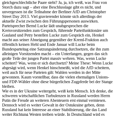
gleichgeschlechtliche Paare steht? Ja, ja, ich weiß, was Frau von
Storch dazu sagt – aber eine Beschlusslage gibt es nicht, und
unvergessen ist die Teilnahme der Berliner AfD am Christopher
Street Day 2013. Viel gravierender könnte sich allerdings der
aktuelle Zwist zwischen den Führungspersonen auswirken.
Parteisprecher Bernd Lucke lädt unabgesprochen die
Kreisvorsitzenden zum Gespräch, führende Parteifunktionäre um
Gauland und Petry bestellen Lucke zum Gespräch ein, Henkel
macht aus seiner Abneigung gegenüber der Kreml-Fraktion auch
öffentlich keinen Hehl und Ende Januar will Lucke beim
Bundesparteitag eine Satzungsänderung durchsetzen, die ihn zum
alleinigen Vorsitzenden macht – ein Unterfangen, gegen das sich
große Teile der jungen Partei massiv wehren. Was, wenn Lucke
scheitert? Was, wenn er sich durchsetzt? Meine These: Wenn Lucke
abgesägt wird, wenn Henkel hinschmeißt, wird die AfD scheitern,
weil auch für neue Parteien gilt: Wahlen werden in der Mitte
gewonnen. Kaum vorstellbar, dass die vielen ehemaligen Unions-
und FDP-Wähler ohne diese bürgerlichen Zugpferde bei der Stange
bleiben.
Wie es in der Ukraine weitergeht, weiß kein Mensch. Ich denke, die
schweren wirtschaftlichen Turbulenzen in Russland werden Herrn
Putin die Freude an weiteren Abenteuern erst einmal vermiesen.
Dennoch wird es weiter Gewalt in der Ostukraine geben, denn
Russland hat kein Interesse an einer Stabilisierung, die das Land
weiter Richtung Westen treiben würde. In Deutschland wird es