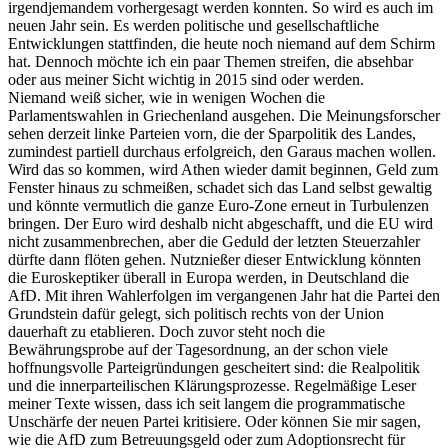
irgendjemandem vorhergesagt werden konnten. So wird es auch im
neuen Jahr sein. Es werden politische und gesellschaftliche
Entwicklungen stattfinden, die heute noch niemand auf dem Schirm
hat. Dennoch möchte ich ein paar Themen streifen, die absehbar
oder aus meiner Sicht wichtig in 2015 sind oder werden.
Niemand weiß sicher, wie in wenigen Wochen die
Parlamentswahlen in Griechenland ausgehen. Die Meinungsforscher
sehen derzeit linke Parteien vorn, die der Sparpolitik des Landes,
zumindest partiell durchaus erfolgreich, den Garaus machen wollen.
Wird das so kommen, wird Athen wieder damit beginnen, Geld zum
Fenster hinaus zu schmeißen, schadet sich das Land selbst gewaltig
und könnte vermutlich die ganze Euro-Zone erneut in Turbulenzen
bringen. Der Euro wird deshalb nicht abgeschafft, und die EU wird
nicht zusammenbrechen, aber die Geduld der letzten Steuerzahler
dürfte dann flöten gehen. Nutznießer dieser Entwicklung könnten
die Euroskeptiker überall in Europa werden, in Deutschland die
AfD. Mit ihren Wahlerfolgen im vergangenen Jahr hat die Partei den
Grundstein dafür gelegt, sich politisch rechts von der Union
dauerhaft zu etablieren. Doch zuvor steht noch die
Bewährungsprobe auf der Tagesordnung, an der schon viele
hoffnungsvolle Parteigründungen gescheitert sind: die Realpolitik
und die innerparteilischen Klärungsprozesse. Regelmäßige Leser
meiner Texte wissen, dass ich seit langem die programmatische
Unschärfe der neuen Partei kritisiere. Oder können Sie mir sagen,
wie die AfD zum Betreuungsgeld oder zum Adoptionsrecht für