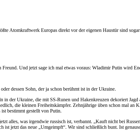
 größte Atomkraftwerk Europas direkt vor der eigenen Haustür sind sog
n Freund. Und jetzt sage ich mal etwas voraus: Wladimir Putin wird End
n oder dessen Sohn, der ja schon berühmt ist in der Ukraine.
ln in der Ukraine, die mit SS-Runen und Hakenkreuzen dekoriert Jagd 
niedlich, die kleinen Freiheitskämpfer. Zehnjährige üben schon mal an
ist bestimmt gestellt von Putin.
jetzt alles, was irgendwie russisch ist, verbannt. „Kauft nicht bei Rus
h ist jetzt das neue „Umgeimpft“. Wir sind schließlich bunt. Ist genau