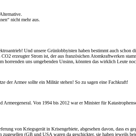
Alternative.
nen“ nicht mehr aus.
lektroantrieb! Und unsere Grünlobbyisten haben bestimmt auch schon d
 das CO2 erzeugter Strom ist, der aus französichen Atomkraftwerken st
dem horrenden uns umgebenden Unsinn, könnten das wirklich Leute n
ze der Armee sollte ein Militär stehen! So zu sagen eine Fachkraft!
 und Armeegeneral. Von 1994 bis 2012 war er Minister für Katastrophe
ung von Kriegsgerät in Krisengebiete, abgesehen davon, dass es gegen
en zugesellen (GB und USA waren da geschickter, sie haben jeweils beide