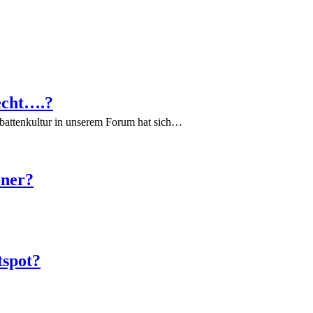
echt….?
battenkultur in unserem Forum hat sich…
iner?
tspot?