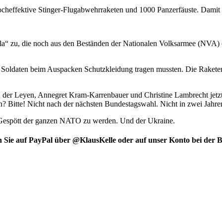
 hocheffektive Stinger-Flugabwehrraketen und 1000 Panzerfäuste. Damit
a“ zu, die noch aus den Beständen der Nationalen Volksarmee (NVA) d
e Soldaten beim Auspacken Schutzkleidung tragen mussten. Die Raketen 
on der Leyen, Annegret Kram-Karrenbauer und Christine Lambrecht jetz
mmen? Bitte! Nicht nach der nächsten Bundestagswahl. Nicht in zwei J
m Gespött der ganzen NATO zu werden. Und der Ukraine.
den Sie auf PayPal über @KlausKelle oder auf unser Konto bei der