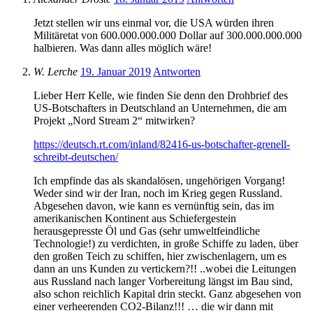
Jetzt stellen wir uns einmal vor, die USA würden ihren
Militäretat von 600.000.000.000 Dollar auf 300.000.000.000
halbieren. Was dann alles möglich wäre!
W. Lerche
19. Januar 2019
Antworten
Lieber Herr Kelle, wie finden Sie denn den Drohbrief des
US-Botschafters in Deutschland an Unternehmen, die am
Projekt „Nord Stream 2“ mitwirken?
https://deutsch.rt.com/inland/82416-us-botschafter-grenell-
schreibt-deutschen/
Ich empfinde das als skandalösen, ungehörigen Vorgang!
Weder sind wir der Iran, noch im Krieg gegen Russland.
Abgesehen davon, wie kann es vernünftig sein, das im
amerikanischen Kontinent aus Schiefergestein
herausgepresste Öl und Gas (sehr umweltfeindliche
Technologie!) zu verdichten, in große Schiffe zu laden, über
den großen Teich zu schiffen, hier zwischenlagern, um es
dann an uns Kunden zu vertickern?!! ..wobei die Leitungen
aus Russland nach langer Vorbereitung längst im Bau sind,
also schon reichlich Kapital drin steckt. Ganz abgesehen von
einer verheerenden CO2-Bilanz!!! … die wir dann mit