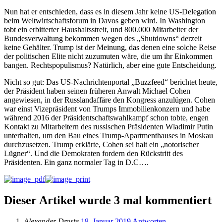
Nun hat er entschieden, dass es in diesem Jahr keine US-Delegation
beim Weltwirtschaftsforum in Davos geben wird. In Washington
tobt ein erbitterter Haushaltsstreit, und 800.000 Mitarbeiter der
Bundesverwaltung bekommen wegen des „Shutdowns“ derzeit
keine Gehälter. Trump ist der Meinung, das denen eine solche Reise
der politischen Elite nicht zuzumuten wäre, die um ihr Einkommen
bangen. Rechtspopulismus? Natürlich, aber eine gute Entscheidung.
Nicht so gut: Das US-Nachrichtenportal „Buzzfeed“ berichtet heute,
der Präsident haben seinen früheren Anwalt Michael Cohen
angewiesen, in der Russlandaffäre den Kongress anzulügen. Cohen
war einst Vizepräsident von Trumps Immobilienkonzern und habe
während 2016 der Präsidentschaftswahlkampf schon tobte, engen
Kontakt zu Mitarbeitern des russischen Präsidenten Wladimir Putin
unterhalten, um den Bau eines Trump-Apartmenthauses in Moskau
durchzusetzen. Trump erklärte, Cohen sei halt ein „notorischer
Lügner“. Und die Demokraten fordern den Rückstritt des
Präsidenten. Ein ganz normaler Tag in D.C….
Dieser Artikel wurde 3 mal kommentiert
Alexander Droste
18. Januar 2019
Antworten