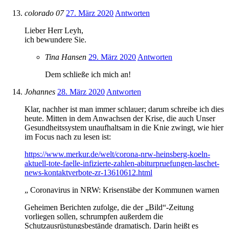
colorado 07
27. März 2020
Antworten
Lieber Herr Leyh,
ich bewundere Sie.
Tina Hansen
29. März 2020
Antworten
Dem schließe ich mich an!
Johannes
28. März 2020
Antworten
Klar, nachher ist man immer schlauer; darum schreibe ich dies
heute. Mitten in dem Anwachsen der Krise, die auch Unser
Gesundheitssystem unaufhaltsam in die Knie zwingt, wie hier
im Focus nach zu lesen ist:
https://www.merkur.de/welt/corona-nrw-heinsberg-koeln-
aktuell-tote-faelle-infizierte-zahlen-abiturpruefungen-laschet-
news-kontaktverbote-zr-13610612.html
„ Coronavirus in NRW: Krisenstäbe der Kommunen warnen
Geheimen Berichten zufolge, die der „Bild“-Zeitung
vorliegen sollen, schrumpfen außerdem die
Schutzausrüstungsbestände dramatisch. Darin heißt es