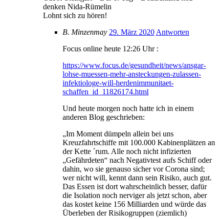
denken Nida-Rümelin
Lohnt sich zu hören!
B. Minzenmay
29. März 2020
Antworten
Focus online heute 12:26 Uhr :
https://www.focus.de/gesundheit/news/ansgar-
lohse-muessen-mehr-ansteckungen-zulassen-
infektiologe-will-herdenimmunitaet-
schaffen_id_11826174.html
Und heute morgen noch hatte ich in einem
anderen Blog geschrieben:
„Im Moment dümpeln allein bei uns
Kreuzfahrtschiffe mit 100.000 Kabinenplätzen an
der Kette ´rum. Alle noch nicht infizierten
„Gefährdeten“ nach Negativtest aufs Schiff oder
dahin, wo sie genauso sicher vor Corona sind;
wer nicht will, kennt dann sein Risiko, auch gut.
Das Essen ist dort wahrscheinlich besser, dafür
die Isolation noch nerviger als jetzt schon, aber
das kostet keine 156 Milliarden und würde das
Überleben der Risikogruppen (ziemlich)