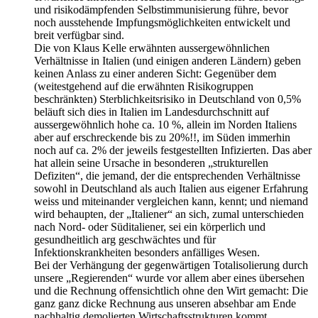
und risikodämpfenden Selbstimmunisierung führe, bevor
noch ausstehende Impfungsmöglichkeiten entwickelt und
breit verfügbar sind.
Die von Klaus Kelle erwähnten aussergewöhnlichen
Verhältnisse in Italien (und einigen anderen Ländern) geben
keinen Anlass zu einer anderen Sicht: Gegenüber dem
(weitestgehend auf die erwähnten Risikogruppen
beschränkten) Sterblichkeitsrisiko in Deutschland von 0,5%
beläuft sich dies in Italien im Landesdurchschnitt auf
aussergewöhnlich hohe ca. 10 %, allein im Norden Italiens
aber auf erschreckende bis zu 20%!!, im Süden immerhin
noch auf ca. 2% der jeweils festgestellten Infizierten. Das aber
hat allein seine Ursache in besonderen „strukturellen
Defiziten“, die jemand, der die entsprechenden Verhältnisse
sowohl in Deutschland als auch Italien aus eigener Erfahrung
weiss und miteinander vergleichen kann, kennt; und niemand
wird behaupten, der „Italiener“ an sich, zumal unterschieden
nach Nord- oder Süditaliener, sei ein körperlich und
gesundheitlich arg geschwächtes und für
Infektionskrankheiten besonders anfälliges Wesen.
Bei der Verhängung der gegenwärtigen Totalisolierung durch
unsere „Regierenden“ wurde vor allem aber eines übersehen
und die Rechnung offensichtlich ohne den Wirt gemacht: Die
ganz ganz dicke Rechnung aus unseren absehbar am Ende
nachhaltig demolierten Wirtschaftsstrukturen kommt