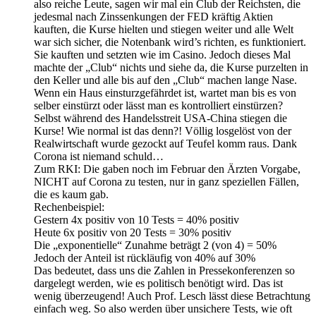
also reiche Leute, sagen wir mal ein Club der Reichsten, die
jedesmal nach Zinssenkungen der FED kräftig Aktien
kauften, die Kurse hielten und stiegen weiter und alle Welt
war sich sicher, die Notenbank wird’s richten, es funktioniert.
Sie kauften und setzten wie im Casino. Jedoch dieses Mal
machte der „Club“ nichts und siehe da, die Kurse purzelten in
den Keller und alle bis auf den „Club“ machen lange Nase.
Wenn ein Haus einsturzgefährdet ist, wartet man bis es von
selber einstürzt oder lässt man es kontrolliert einstürzen?
Selbst während des Handelsstreit USA-China stiegen die
Kurse! Wie normal ist das denn?! Völlig losgelöst von der
Realwirtschaft wurde gezockt auf Teufel komm raus. Dank
Corona ist niemand schuld…
Zum RKI: Die gaben noch im Februar den Ärzten Vorgabe,
NICHT auf Corona zu testen, nur in ganz speziellen Fällen,
die es kaum gab.
Rechenbeispiel:
Gestern 4x positiv von 10 Tests = 40% positiv
Heute 6x positiv von 20 Tests = 30% positiv
Die „exponentielle“ Zunahme beträgt 2 (von 4) = 50%
Jedoch der Anteil ist rückläufig von 40% auf 30%
Das bedeutet, dass uns die Zahlen in Pressekonferenzen so
dargelegt werden, wie es politisch benötigt wird. Das ist
wenig überzeugend! Auch Prof. Lesch lässt diese Betrachtung
einfach weg. So also werden über unsichere Tests, wie oft