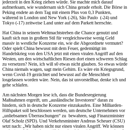
jederzeit in den Krieg ziehen würde. Sie machte mich darauf
aufmerksam, wie wundersam sich China gerade erholt. Die Börse in
Peking endete an dem Tag mit einem Plus von 0,3 Punkten,
während in London und New York (-26), São Paulo (-24) und
Tokyo (-17) zeitweise Land unter auf dem Parkett herrschte.
Hat China in seinem Weltmachtstreben die Chance genutzt und
kauft sich nun in großem Stil für vergleichsweise wenig Geld
massiv in westliche Konzerne ein, wie die Abgeordnete vermutet?
Oder spielt China bewusst mit dem Feuer, gedemütigt im
Handelskrieg von den USA jetzt mit einen viralen Angriff auf den
Westen, um den wirtschaftlichen Riesen dort einen schweren Schlag
zu versetzen? Nein, ich will s0 etwas nicht glauben. So etwas würde
China niemals wagen, sagt mein Gehirn. Es wäre ein Kriegsgrund,
wenn Covid-19 gezüchtet und bewusst auf die Menschheit
losgelassen worden wäre. Nein, das ist unvorstellbar, denke ich und
gehe schlafen.
Am nächsten Morgen lese ich, dass die Bundesregierung
Maßnahmen ergreift, um „ausländische Investoren“ daran zu
hindern, sich in deutsche Konzerne einzukaufen. Eine Milliarden-
Hilfspaket soll beschlossen werden, um deutsche Unternehmen vor
„unliebsamen Überraschungen“ zu bewahren, sagt Finanzminister
Olaf Scholz (SPD). Und Verkehrsminister Andreas Scheuer (CSU)
setzt nach: „Wir haben nicht nur einen viralen Angriff. Wir können