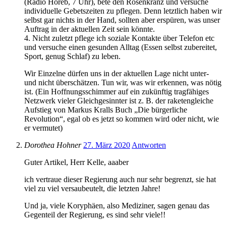
(Radio Horeb, 7 Uhr), bete den Rosenkranz und versuche
individuelle Gebetszeiten zu pflegen. Denn letztlich haben wir
selbst gar nichts in der Hand, sollten aber erspüren, was unser
Auftrag in der aktuellen Zeit sein könnte.
4. Nicht zuletzt pflege ich soziale Kontakte über Telefon etc
und versuche einen gesunden Alltag (Essen selbst zubereitet,
Sport, genug Schlaf) zu leben.
Wir Einzelne dürfen uns in der aktuellen Lage nicht unter-
und nicht überschätzen. Tun wir, was wir erkennen, was nötig
ist. (Ein Hoffnungsschimmer auf ein zukünftig tragfähiges
Netzwerk vieler Gleichgesinnter ist z. B. der raketengleiche
Aufstieg von Markus Kralls Buch „Die bürgerliche
Revolution“, egal ob es jetzt so kommen wird oder nicht, wie
er vermutet)
Dorothea Hohner
27. März 2020
Antworten
Guter Artikel, Herr Kelle, aaaber
ich vertraue dieser Regierung auch nur sehr begrenzt, sie hat
viel zu viel versaubeutelt, die letzten Jahre!
Und ja, viele Koryphäen, also Mediziner, sagen genau das
Gegenteil der Regierung, es sind sehr viele!!