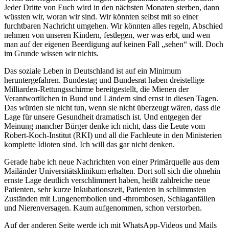
Jeder Dritte von Euch wird in den nächsten Monaten sterben, dann
wüssten wir, woran wir sind. Wir könnten selbst mit so einer
furchtbaren Nachricht umgehen. Wir könnten alles regeln, Abschied
nehmen von unseren Kindern, festlegen, wer was erbt, und wen
man auf der eigenen Beerdigung auf keinen Fall „sehen“ will. Doch
im Grunde wissen wir nichts.
Das soziale Leben in Deutschland ist auf ein Minimum
heruntergefahren. Bundestag und Bundesrat haben dreistellige
Milliarden-Rettungsschirme bereitgestellt, die Mienen der
Verantwortlichen in Bund und Ländern sind ernst in diesen Tagen.
Das würden sie nicht tun, wenn sie nicht überzeugt wären, dass die
Lage für unsere Gesundheit dramatisch ist. Und entgegen der
Meinung mancher Bürger denke ich nicht, dass die Leute vom
Robert-Koch-Institut (RKI) und all die Fachleute in den Ministerien
komplette Idioten sind. Ich will das gar nicht denken.
Gerade habe ich neue Nachrichten von einer Primärquelle aus dem
Mailänder Universitätsklinikum erhalten. Dort soll sich die ohnehin
ernste Lage deutlich verschlimmert haben, heißt zahlreiche neue
Patienten, sehr kurze Inkubationszeit, Patienten in schlimmsten
Zuständen
mit Lungenembolien und -thrombosen, Schlaganfällen
und Nierenversagen. Kaum aufgenommen, schon verstorben.
Auf der anderen Seite werde ich mit WhatsApp-Videos und Mails