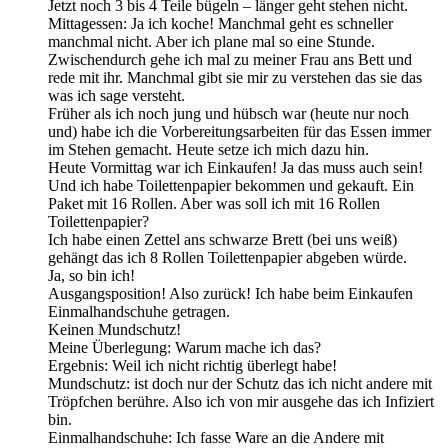
Jetzt noch 3 bis 4 Teile bügeln – länger geht stehen nicht.
Mittagessen: Ja ich koche! Manchmal geht es schneller
manchmal nicht. Aber ich plane mal so eine Stunde.
Zwischendurch gehe ich mal zu meiner Frau ans Bett und
rede mit ihr. Manchmal gibt sie mir zu verstehen das sie das
was ich sage versteht.
Früher als ich noch jung und hübsch war (heute nur noch
und) habe ich die Vorbereitungsarbeiten für das Essen immer
im Stehen gemacht. Heute setze ich mich dazu hin.
Heute Vormittag war ich Einkaufen! Ja das muss auch sein!
Und ich habe Toilettenpapier bekommen und gekauft. Ein
Paket mit 16 Rollen. Aber was soll ich mit 16 Rollen
Toilettenpapier?
Ich habe einen Zettel ans schwarze Brett (bei uns weiß)
gehängt das ich 8 Rollen Toilettenpapier abgeben würde.
Ja, so bin ich!
Ausgangsposition! Also zurück! Ich habe beim Einkaufen
Einmalhandschuhe getragen.
Keinen Mundschutz!
Meine Überlegung: Warum mache ich das?
Ergebnis: Weil ich nicht richtig überlegt habe!
Mundschutz: ist doch nur der Schutz das ich nicht andere mit
Tröpfchen berühre. Also ich von mir ausgehe das ich Infiziert
bin.
Einmalhandschuhe: Ich fasse Ware an die Andere mit