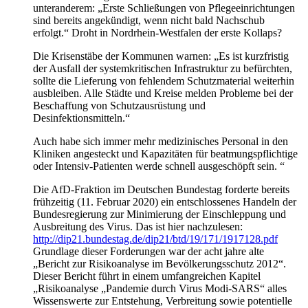
unteranderem: „Erste Schließungen von Pflegeeinrichtungen
sind bereits angekündigt, wenn nicht bald Nachschub
erfolgt.“ Droht in Nordrhein-Westfalen der erste Kollaps?
Die Krisenstäbe der Kommunen warnen: „Es ist kurzfristig
der Ausfall der systemkritischen Infrastruktur zu befürchten,
sollte die Lieferung von fehlendem Schutzmaterial weiterhin
ausbleiben. Alle Städte und Kreise melden Probleme bei der
Beschaffung von Schutzausrüstung und
Desinfektionsmitteln.“
Auch habe sich immer mehr medizinisches Personal in den
Kliniken angesteckt und Kapazitäten für beatmungspflichtige
oder Intensiv-Patienten werde schnell ausgeschöpft sein. “
Die AfD-Fraktion im Deutschen Bundestag forderte bereits
frühzeitig (11. Februar 2020) ein entschlossenes Handeln der
Bundesregierung zur Minimierung der Einschleppung und
Ausbreitung des Virus. Das ist hier nachzulesen:
http://dip21.bundestag.de/dip21/btd/19/171/1917128.pdf
Grundlage dieser Forderungen war der acht jahre alte
„Bericht zur Risikoanalyse im Bevölkerungsschutz 2012“.
Dieser Bericht führt in einem umfangreichen Kapitel
„Risikoanalyse „Pandemie durch Virus Modi-SARS“ alles
Wissenswerte zur Entstehung, Verbreitung sowie potentielle