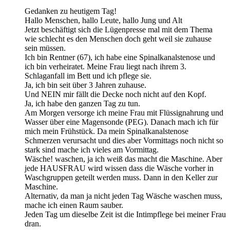
Gedanken zu heutigem Tag!
Hallo Menschen, hallo Leute, hallo Jung und Alt
Jetzt beschäftigt sich die Lügenpresse mal mit dem Thema
wie schlecht es den Menschen doch geht weil sie zuhause
sein müssen.
Ich bin Rentner (67), ich habe eine Spinalkanalstenose und
ich bin verheiratet. Meine Frau liegt nach ihrem 3.
Schlaganfall im Bett und ich pflege sie.
Ja, ich bin seit über 3 Jahren zuhause.
Und NEIN mir fällt die Decke noch nicht auf den Kopf.
Ja, ich habe den ganzen Tag zu tun.
Am Morgen versorge ich meine Frau mit Flüssignahrung und
Wasser über eine Magensonde (PEG). Danach mach ich für
mich mein Frühstück. Da mein Spinalkanalstenose
Schmerzen verursacht und dies aber Vormittags noch nicht so
stark sind mache ich vieles am Vormittag.
Wäsche! waschen, ja ich weiß das macht die Maschine. Aber
jede HAUSFRAU wird wissen dass die Wäsche vorher in
Waschgruppen geteilt werden muss. Dann in den Keller zur
Maschine.
Alternativ, da man ja nicht jeden Tag Wäsche waschen muss,
mache ich einen Raum sauber.
Jeden Tag um dieselbe Zeit ist die Intimpflege bei meiner Frau
dran.