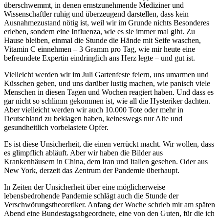
überschwemmt, in denen ernstzunehmende Mediziner und
Wissenschaftler ruhig und überzeugend darstellen, dass kein
Ausnahmezustand nötig ist, weil wir im Grunde nichts Besonderes
erleben, sondern eine Influenza, wie es sie immer mal gibt. Zu
Hause bleiben, einmal die Stunde die Hände mit Seife waschen,
Vitamin C einnehmen – 3 Gramm pro Tag, wie mir heute eine
befreundete Expertin eindringlich ans Herz legte – und gut ist.
Vielleicht werden wir im Juli Gartenfeste feiern, uns umarmen und
Küsschen geben, und uns darüber lustig machen, wie panisch viele
Menschen in diesen Tagen und Wochen reagiert haben. Und dass es
gar nicht so schlimm gekommen ist, wie all die Hysteriker dachten.
Aber vielleicht werden wir auch 10.000 Tote oder mehr in
Deutschland zu beklagen haben, keineswegs nur Alte und
gesundheitlich vorbelastete Opfer.
Es ist diese Unsicherheit, die einen verrückt macht. Wir wollen, dass
es glimpflich abläuft. Aber wir haben die Bilder aus
Krankenhäusern in China, dem Iran und Italien gesehen. Oder aus
New York, derzeit das Zentrum der Pandemie überhaupt.
In Zeiten der Unsicherheit über eine möglicherweise
lebensbedrohende Pandemie schlägt auch die Stunde der
Verschwörungstheoretiker. Anfang der Woche schrieb mir am späten
Abend eine Bundestagsabgeordnete, eine von den Guten, für die ich