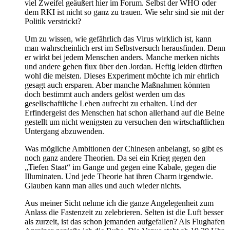
viel Zweifel geäußert hier im Forum. Selbst der WHO oder
dem RKI ist nicht so ganz zu trauen. Wie sehr sind sie mit der
Politik verstrickt?
Um zu wissen, wie gefährlich das Virus wirklich ist, kann
man wahrscheinlich erst im Selbstversuch herausfinden. Denn
er wirkt bei jedem Menschen anders. Manche merken nichts
und andere gehen flux über den Jordan. Heftig leiden dürften
wohl die meisten. Dieses Experiment möchte ich mir ehrlich
gesagt auch ersparen. Aber manche Maßnahmen könnten
doch bestimmt auch anders gelöst werden um das
gesellschaftliche Leben aufrecht zu erhalten. Und der
Erfindergeist des Menschen hat schon allerhand auf die Beine
gestellt um nicht wenigsten zu versuchen den wirtschaftlichen
Untergang abzuwenden.
Was mögliche Ambitionen der Chinesen anbelangt, so gibt es
noch ganz andere Theorien. Da sei ein Krieg gegen den
„Tiefen Staat“ im Gange und gegen eine Kabale, gegen die
Illuminaten. Und jede Theorie hat ihren Charm irgendwie.
Glauben kann man alles und auch wieder nichts.
Aus meiner Sicht nehme ich die ganze Angelegenheit zum
Anlass die Fastenzeit zu zelebrieren. Selten ist die Luft besser
als zurzeit, ist das schon jemanden aufgefallen? Als Flughafen