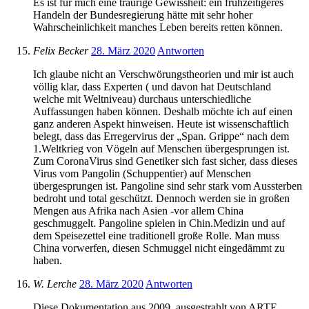
Es ist für mich eine traurige Gewissheit: ein frühzeitigeres
Handeln der Bundesregierung hätte mit sehr hoher
Wahrscheinlichkeit manches Leben bereits retten können.
Felix Becker
28. März 2020
Antworten
Ich glaube nicht an Verschwörungstheorien und mir ist auch
völlig klar, dass Experten ( und davon hat Deutschland
welche mit Weltniveau) durchaus unterschiedliche
Auffassungen haben können. Deshalb möchte ich auf einen
ganz anderen Aspekt hinweisen. Heute ist wissenschaftlich
belegt, dass das Erregervirus der „Span. Grippe“ nach dem
1.Weltkrieg von Vögeln auf Menschen übergesprungen ist.
Zum CoronaVirus sind Genetiker sich fast sicher, dass dieses
Virus vom Pangolin (Schuppentier) auf Menschen
übergesprungen ist. Pangoline sind sehr stark vom Aussterben
bedroht und total geschützt. Dennoch werden sie in großen
Mengen aus Afrika nach Asien -vor allem China
geschmuggelt. Pangoline spielen in Chin.Medizin und auf
dem Speisezettel eine traditionell große Rolle. Man muss
China vorwerfen, diesen Schmuggel nicht eingedämmt zu
haben.
W. Lerche
28. März 2020
Antworten
Diese Dokumentation aus 2009, ausgestrahlt von ARTE,