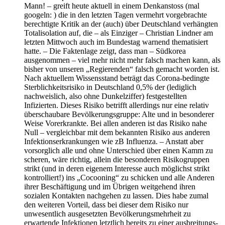
Mann! – greift heute aktuell in einem Denkanstoss (mal
googeln: ) die in den letzten Tagen vermehrt vorgebrachte
berechtigte Kritik an der (auch) über Deutschland verhängten
Totalisolation auf, die – als Einziger – Christian Lindner am
letzten Mittwoch auch im Bundestag warnend thematisiert
hatte. – Die Faktenlage zeigt, dass man – Südkorea
ausgenommen – viel mehr nicht mehr falsch machen kann, als
bisher von unseren „Regierenden“ falsch gemacht worden ist.
Nach aktuellem Wissensstand beträgt das Corona-bedingte
Sterblichkeitsrisiko in Deutschland 0,5% der (lediglich
nachweislich, also ohne Dunkelziffer) festgestellten
Infizierten. Dieses Risiko betrifft allerdings nur eine relativ
überschaubare Bevölkerungsgruppe: Alte und in besonderer
Weise Vorerkrankte. Bei allen anderen ist das Risiko nahe
Null – vergleichbar mit dem bekannten Risiko aus anderen
Infektionserkrankungen wie zB Influenza. – Anstatt aber
vorsorglich alle und ohne Unterschied über einen Kamm zu
scheren, wäre richtig, allein die besonderen Risikogruppen
strikt (und in deren eigenem Interesse auch möglichst strikt
kontrolliert!) ins „Cocooning“ zu schicken und alle Anderen
ihrer Beschäftigung und im Übrigen weitgehend ihren
sozialen Kontakten nachgehen zu lassen. Dies habe zumal
den weiteren Vorteil, dass bei dieser dem Risiko nur
unwesentlich ausgesetzten Bevölkerungsmehrheit zu
erwartende Infektionen letztlich bereits zu einer ausbreitungs-