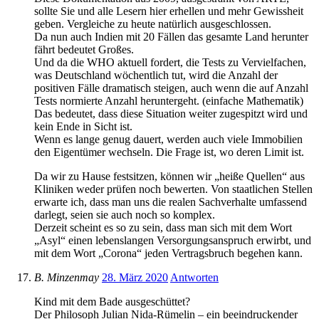
sollte Sie und alle Lesern hier erhellen und mehr Gewissheit
geben. Vergleiche zu heute natürlich ausgeschlossen.
Da nun auch Indien mit 20 Fällen das gesamte Land herunter
fährt bedeutet Großes.
Und da die WHO aktuell fordert, die Tests zu Vervielfachen,
was Deutschland wöchentlich tut, wird die Anzahl der
positiven Fälle dramatisch steigen, auch wenn die auf Anzahl
Tests normierte Anzahl heruntergeht. (einfache Mathematik)
Das bedeutet, dass diese Situation weiter zugespitzt wird und
kein Ende in Sicht ist.
Wenn es lange genug dauert, werden auch viele Immobilien
den Eigentümer wechseln. Die Frage ist, wo deren Limit ist.
Da wir zu Hause festsitzen, können wir „heiße Quellen“ aus
Kliniken weder prüfen noch bewerten. Von staatlichen Stellen
erwarte ich, dass man uns die realen Sachverhalte umfassend
darlegt, seien sie auch noch so komplex.
Derzeit scheint es so zu sein, dass man sich mit dem Wort
„Asyl“ einen lebenslangen Versorgungsanspruch erwirbt, und
mit dem Wort „Corona“ jeden Vertragsbruch begehen kann.
B. Minzenmay
28. März 2020
Antworten
Kind mit dem Bade ausgeschüttet?
Der Philosoph Julian Nida-Rümelin – ein beeindruckender