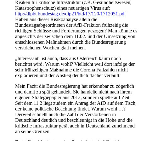
Risiken für kritische Infrastruktur (z.B. Gesundheitswesen,
Katastrophenschutz) eines neuartigen Virus auf:
http://dipbt.bundestag.de/dip21/btd/17/120/1712051.pdf
Haben aus dieser Risikoanalyse allein die
Bundestagsabgeordneten der AfD-Fraktion frühzeitig die
richtigen Schlüsse und Forderungen gezogen? Man könnte es
angesichts der zwischen dem 11.02. und der Umsetzung von
entschlossenen Maßnahmen durch die Bundesregierung
verstrichenen Wochen glatt meinen.
„Interessant“ ist auch, dass aus Österreich kaum noch
berichtet wird. Warum wohl? Vielleicht weil dort infolge der
sehr frühzeitigen Maßnahme die Corona Fallzahlen nicht
explodieren und der Anstieg deutlich flacher verläuft.
Mein Fazit: die Bundesregierung hat erkennbar zu zögerlich
und damit zu spät gehandelt. Sie handelte nicht nach ihrem
eigenen Strategiepapier aus 2012, sondern spielte auf Zeit.
Seit dem 11.2 liegt zudem ein Antrag der AfD auf dem Tisch,
der keine politische Beachtung findet. Warum wohl …?
Derweil schnellt auch die Zahl der Verstorbenen in
Deutschland deutlich und beschleunigt in die Höhe und die
kritische Infrastruktur gerät auch in Deutschland zunehmend
an seine Grenzen.