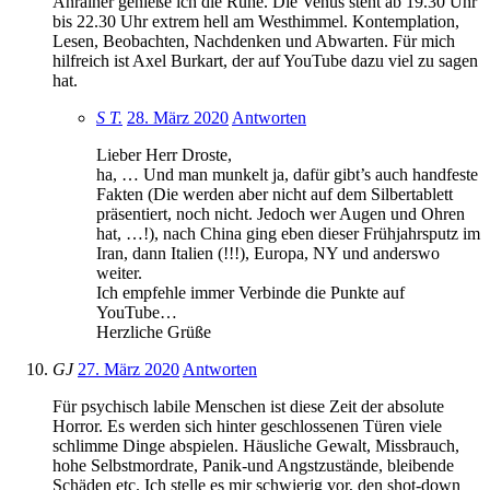
Anrainer genieße ich die Ruhe. Die Venus steht ab 19.30 Uhr
bis 22.30 Uhr extrem hell am Westhimmel. Kontemplation,
Lesen, Beobachten, Nachdenken und Abwarten. Für mich
hilfreich ist Axel Burkart, der auf YouTube dazu viel zu sagen
hat.
S T.
28. März 2020
Antworten
Lieber Herr Droste,
ha, … Und man munkelt ja, dafür gibt’s auch handfeste
Fakten (Die werden aber nicht auf dem Silbertablett
präsentiert, noch nicht. Jedoch wer Augen und Ohren
hat, …!), nach China ging eben dieser Frühjahrsputz im
Iran, dann Italien (!!!), Europa, NY und anderswo
weiter.
Ich empfehle immer Verbinde die Punkte auf
YouTube…
Herzliche Grüße
GJ
27. März 2020
Antworten
Für psychisch labile Menschen ist diese Zeit der absolute
Horror. Es werden sich hinter geschlossenen Türen viele
schlimme Dinge abspielen. Häusliche Gewalt, Missbrauch,
hohe Selbstmordrate, Panik-und Angstzustände, bleibende
Schäden etc. Ich stelle es mir schwierig vor, den shot-down