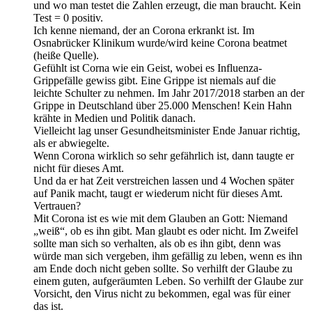
und wo man testet die Zahlen erzeugt, die man braucht. Kein
Test = 0 positiv.
Ich kenne niemand, der an Corona erkrankt ist. Im
Osnabrücker Klinikum wurde/wird keine Corona beatmet
(heiße Quelle).
Gefühlt ist Corna wie ein Geist, wobei es Influenza-
Grippefälle gewiss gibt. Eine Grippe ist niemals auf die
leichte Schulter zu nehmen. Im Jahr 2017/2018 starben an der
Grippe in Deutschland über 25.000 Menschen! Kein Hahn
krähte in Medien und Politik danach.
Vielleicht lag unser Gesundheitsminister Ende Januar richtig,
als er abwiegelte.
Wenn Corona wirklich so sehr gefährlich ist, dann taugte er
nicht für dieses Amt.
Und da er hat Zeit verstreichen lassen und 4 Wochen später
auf Panik macht, taugt er wiederum nicht für dieses Amt.
Vertrauen?
Mit Corona ist es wie mit dem Glauben an Gott: Niemand
„weiß“, ob es ihn gibt. Man glaubt es oder nicht. Im Zweifel
sollte man sich so verhalten, als ob es ihn gibt, denn was
würde man sich vergeben, ihm gefällig zu leben, wenn es ihn
am Ende doch nicht geben sollte. So verhilft der Glaube zu
einem guten, aufgeräumten Leben. So verhilft der Glaube zur
Vorsicht, den Virus nicht zu bekommen, egal was für einer
das ist.