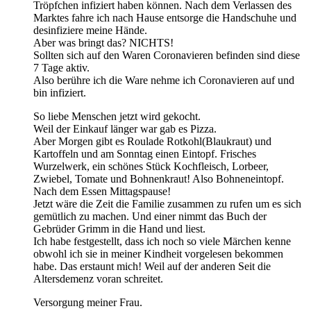
Tröpfchen infiziert haben können. Nach dem Verlassen des
Marktes fahre ich nach Hause entsorge die Handschuhe und
desinfiziere meine Hände.
Aber was bringt das? NICHTS!
Sollten sich auf den Waren Coronavieren befinden sind diese
7 Tage aktiv.
Also berühre ich die Ware nehme ich Coronavieren auf und
bin infiziert.
So liebe Menschen jetzt wird gekocht.
Weil der Einkauf länger war gab es Pizza.
Aber Morgen gibt es Roulade Rotkohl(Blaukraut) und
Kartoffeln und am Sonntag einen Eintopf. Frisches
Wurzelwerk, ein schönes Stück Kochfleisch, Lorbeer,
Zwiebel, Tomate und Bohnenkraut! Also Bohneneintopf.
Nach dem Essen Mittagspause!
Jetzt wäre die Zeit die Familie zusammen zu rufen um es sich
gemütlich zu machen. Und einer nimmt das Buch der
Gebrüder Grimm in die Hand und liest.
Ich habe festgestellt, dass ich noch so viele Märchen kenne
obwohl ich sie in meiner Kindheit vorgelesen bekommen
habe. Das erstaunt mich! Weil auf der anderen Seit die
Altersdemenz voran schreitet.
Versorgung meiner Frau.