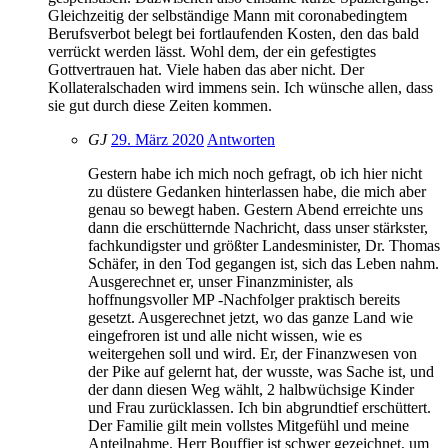
Gleichzeitig der selbständige Mann mit coronabedingtem
Berufsverbot belegt bei fortlaufenden Kosten, den das bald
verrückt werden lässt. Wohl dem, der ein gefestigtes
Gottvertrauen hat. Viele haben das aber nicht. Der
Kollateralschaden wird immens sein. Ich wünsche allen, dass
sie gut durch diese Zeiten kommen.
GJ
29. März 2020
Antworten
Gestern habe ich mich noch gefragt, ob ich hier nicht
zu düstere Gedanken hinterlassen habe, die mich aber
genau so bewegt haben. Gestern Abend erreichte uns
dann die erschütternde Nachricht, dass unser stärkster,
fachkundigster und größter Landesminister, Dr. Thomas
Schäfer, in den Tod gegangen ist, sich das Leben nahm.
Ausgerechnet er, unser Finanzminister, als
hoffnungsvoller MP -Nachfolger praktisch bereits
gesetzt. Ausgerechnet jetzt, wo das ganze Land wie
eingefroren ist und alle nicht wissen, wie es
weitergehen soll und wird. Er, der Finanzwesen von
der Pike auf gelernt hat, der wusste, was Sache ist, und
der dann diesen Weg wählt, 2 halbwüchsige Kinder
und Frau zurücklassen. Ich bin abgrundtief erschüttert.
Der Familie gilt mein vollstes Mitgefühl und meine
Anteilnahme. Herr Bouffier ist schwer gezeichnet, um