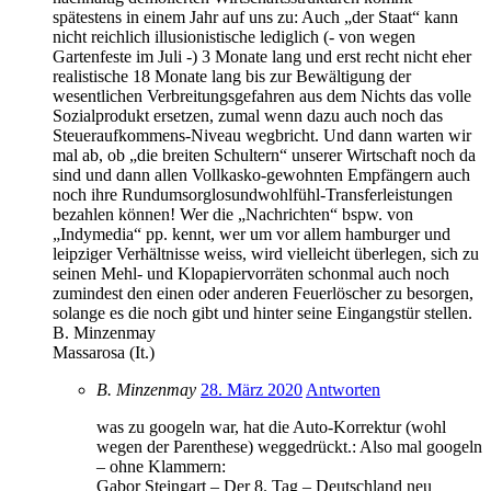
spätestens in einem Jahr auf uns zu: Auch „der Staat“ kann
nicht reichlich illusionistische lediglich (- von wegen
Gartenfeste im Juli -) 3 Monate lang und erst recht nicht eher
realistische 18 Monate lang bis zur Bewältigung der
wesentlichen Verbreitungsgefahren aus dem Nichts das volle
Sozialprodukt ersetzen, zumal wenn dazu auch noch das
Steueraufkommens-Niveau wegbricht. Und dann warten wir
mal ab, ob „die breiten Schultern“ unserer Wirtschaft noch da
sind und dann allen Vollkasko-gewohnten Empfängern auch
noch ihre Rundumsorglosundwohlfühl-Transferleistungen
bezahlen können! Wer die „Nachrichten“ bspw. von
„Indymedia“ pp. kennt, wer um vor allem hamburger und
leipziger Verhältnisse weiss, wird vielleicht überlegen, sich zu
seinen Mehl- und Klopapiervorräten schonmal auch noch
zumindest den einen oder anderen Feuerlöscher zu besorgen,
solange es die noch gibt und hinter seine Eingangstür stellen.
B. Minzenmay
Massarosa (It.)
B. Minzenmay
28. März 2020
Antworten
was zu googeln war, hat die Auto-Korrektur (wohl
wegen der Parenthese) weggedrückt.: Also mal googeln
– ohne Klammern:
Gabor Steingart – Der 8. Tag – Deutschland neu