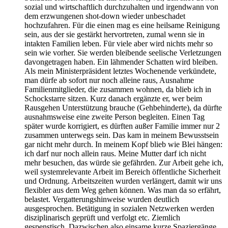
sozial und wirtschaftlich durchzuhalten und irgendwann von
dem erzwungenen shot-down wieder unbeschadet
hochzufahren. Für die einen mag es eine heilsame Reinigung
sein, aus der sie gestärkt hervortreten, zumal wenn sie in
intakten Familien leben. Für viele aber wird nichts mehr so
sein wie vorher. Sie werden bleibende seelische Verletzungen
davongetragen haben. Ein lähmender Schatten wird bleiben.
Als mein Ministerpräsident letztes Wochenende verkündete,
man dürfe ab sofort nur noch alleine raus, Ausnahme
Familienmitglieder, die zusammen wohnen, da blieb ich in
Schockstarre sitzen. Kurz danach ergänzte er, wer beim
Rausgehen Unterstützung brauche (Gehbehinderte), da dürfte
ausnahmsweise eine zweite Person begleiten. Einen Tag
später wurde korrigiert, es dürften außer Familie immer nur 2
zusammen unterwegs sein. Das kam in meinem Bewusstsein
gar nicht mehr durch. In meinem Kopf blieb wie Blei hängen:
ich darf nur noch allein raus. Meine Mutter darf ich nicht
mehr besuchen, das würde sie gefährden. Zur Arbeit gehe ich,
weil systemrelevante Arbeit im Bereich öffentliche Sicherheit
und Ordnung. Arbeitszeiten wurden verlängert, damit wir uns
flexibler aus dem Weg gehen können. Was man da so erfährt,
belastet. Vergatterungshinweise wurden deutlich
ausgesprochen. Betätigung in sozialen Netzwerken werden
disziplinarisch geprüft und verfolgt etc. Ziemlich
gespenstisch. Dazwischen also einsame kurze Spaziergänge.