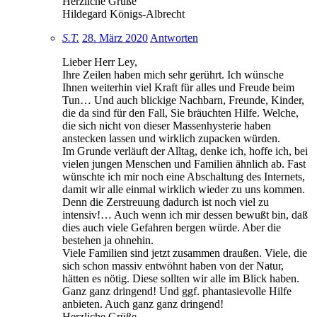
Herzliche Grüße
Hildegard Königs-Albrecht
S.T.
28. März 2020
Antworten
Lieber Herr Ley,
Ihre Zeilen haben mich sehr gerührt. Ich wünsche
Ihnen weiterhin viel Kraft für alles und Freude beim
Tun… Und auch blickige Nachbarn, Freunde, Kinder,
die da sind für den Fall, Sie bräuchten Hilfe. Welche,
die sich nicht von dieser Massenhysterie haben
anstecken lassen und wirklich zupacken würden.
Im Grunde verläuft der Alltag, denke ich, hoffe ich, bei
vielen jungen Menschen und Familien ähnlich ab. Fast
wünschte ich mir noch eine Abschaltung des Internets,
damit wir alle einmal wirklich wieder zu uns kommen.
Denn die Zerstreuung dadurch ist noch viel zu
intensiv!… Auch wenn ich mir dessen bewußt bin, daß
dies auch viele Gefahren bergen würde. Aber die
bestehen ja ohnehin.
Viele Familien sind jetzt zusammen draußen. Viele, die
sich schon massiv entwöhnt haben von der Natur,
hätten es nötig. Diese sollten wir alle im Blick haben.
Ganz ganz dringend! Und ggf. phantasievolle Hilfe
anbieten. Auch ganz ganz dringend!
Herzliche Grüße