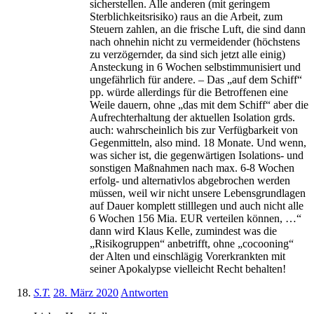
sicherstellen. Alle anderen (mit geringem
Sterblichkeitsrisiko) raus an die Arbeit, zum
Steuern zahlen, an die frische Luft, die sind dann
nach ohnehin nicht zu vermeidender (höchstens
zu verzögernder, da sind sich jetzt alle einig)
Ansteckung in 6 Wochen selbstimmunisiert und
ungefährlich für andere. – Das „auf dem Schiff“
pp. würde allerdings für die Betroffenen eine
Weile dauern, ohne „das mit dem Schiff“ aber die
Aufrechterhaltung der aktuellen Isolation grds.
auch: wahrscheinlich bis zur Verfügbarkeit von
Gegenmitteln, also mind. 18 Monate. Und wenn,
was sicher ist, die gegenwärtigen Isolations- und
sonstigen Maßnahmen nach max. 6-8 Wochen
erfolg- und alternativlos abgebrochen werden
müssen, weil wir nicht unsere Lebensgrundlagen
auf Dauer komplett stilllegen und auch nicht alle
6 Wochen 156 Mia. EUR verteilen können, …“
dann wird Klaus Kelle, zumindest was die
„Risikogruppen“ anbetrifft, ohne „cocooning“
der Alten und einschlägig Vorerkrankten mit
seiner Apokalypse vielleicht Recht behalten!
S.T.
28. März 2020
Antworten