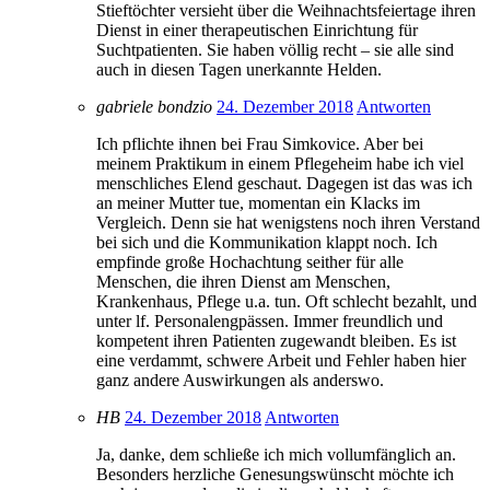
Stieftöchter versieht über die Weihnachtsfeiertage ihren
Dienst in einer therapeutischen Einrichtung für
Suchtpatienten. Sie haben völlig recht – sie alle sind
auch in diesen Tagen unerkannte Helden.
gabriele bondzio
24. Dezember 2018
Antworten
Ich pflichte ihnen bei Frau Simkovice. Aber bei
meinem Praktikum in einem Pflegeheim habe ich viel
menschliches Elend geschaut. Dagegen ist das was ich
an meiner Mutter tue, momentan ein Klacks im
Vergleich. Denn sie hat wenigstens noch ihren Verstand
bei sich und die Kommunikation klappt noch. Ich
empfinde große Hochachtung seither für alle
Menschen, die ihren Dienst am Menschen,
Krankenhaus, Pflege u.a. tun. Oft schlecht bezahlt, und
unter lf. Personalengpässen. Immer freundlich und
kompetent ihren Patienten zugewandt bleiben. Es ist
eine verdammt, schwere Arbeit und Fehler haben hier
ganz andere Auswirkungen als anderswo.
HB
24. Dezember 2018
Antworten
Ja, danke, dem schließe ich mich vollumfänglich an.
Besonders herzliche Genesungswünscht möchte ich