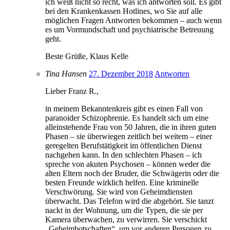
ich weiß nicht so recht, was ich antworten soll. Es gibt
bei den Krankenkassen Hotlines, wo Sie auf alle
möglichen Fragen Antworten bekommen – auch wenn
es um Vormundschaft und psychiatrische Betreuung
geht.
Beste Grüße, Klaus Kelle
Tina Hansen
27. Dezember 2018
Antworten
Lieber Franz R.,
in meinem Bekanntenkreis gibt es einen Fall von
paranoider Schizophrenie. Es handelt sich um eine
alleinstehende Frau von 50 Jahren, die in ihren guten
Phasen – sie überwiegen zeitlich bei weitem – einer
geregelten Berufstätigkeit im öffentlichen Dienst
nachgehen kann. In den schlechten Phasen – ich
spreche von akuten Psychosen – können weder die
alten Eltern noch der Bruder, die Schwägerin oder die
besten Freunde wirklich helfen. Eine kriminelle
Verschwörung. Sie wird von Geheimdiensten
überwacht. Das Telefon wird die abgehört. Sie tanzt
nackt in der Wohnung, um die Typen, die sie per
Kamera überwachen, zu verwirren. Sie verschickt
„Geheimbotschaften“, um vor anderen Personen zu