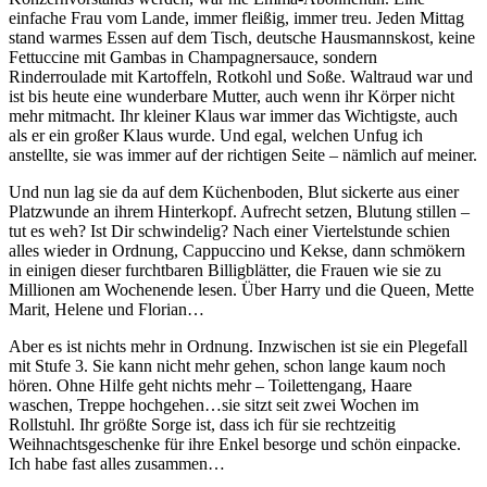
einfache Frau vom Lande, immer fleißig, immer treu. Jeden Mittag
stand warmes Essen auf dem Tisch, deutsche Hausmannskost, keine
Fettuccine mit Gambas in Champagnersauce, sondern
Rinderroulade mit Kartoffeln, Rotkohl und Soße. Waltraud war und
ist bis heute eine wunderbare Mutter, auch wenn ihr Körper nicht
mehr mitmacht. Ihr kleiner Klaus war immer das Wichtigste, auch
als er ein großer Klaus wurde. Und egal, welchen Unfug ich
anstellte, sie was immer auf der richtigen Seite – nämlich auf meiner.
Und nun lag sie da auf dem Küchenboden, Blut sickerte aus einer
Platzwunde an ihrem Hinterkopf. Aufrecht setzen, Blutung stillen –
tut es weh? Ist Dir schwindelig? Nach einer Viertelstunde schien
alles wieder in Ordnung, Cappuccino und Kekse, dann schmökern
in einigen dieser furchtbaren Billigblätter, die Frauen wie sie zu
Millionen am Wochenende lesen. Über Harry und die Queen, Mette
Marit, Helene und Florian…
Aber es ist nichts mehr in Ordnung. Inzwischen ist sie ein Plegefall
mit Stufe 3. Sie kann nicht mehr gehen, schon lange kaum noch
hören. Ohne Hilfe geht nichts mehr – Toilettengang, Haare
waschen, Treppe hochgehen…sie sitzt seit zwei Wochen im
Rollstuhl. Ihr größte Sorge ist, dass ich für sie rechtzeitig
Weihnachtsgeschenke für ihre Enkel besorge und schön einpacke.
Ich habe fast alles zusammen…