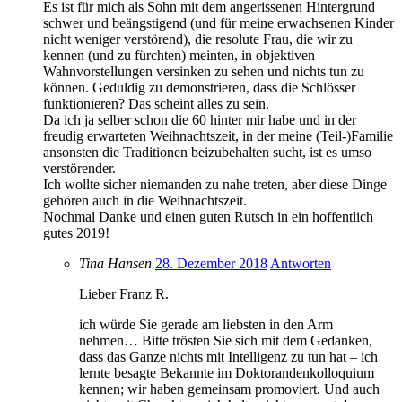
Es ist für mich als Sohn mit dem angerissenen Hintergrund
schwer und beängstigend (und für meine erwachsenen Kinder
nicht weniger verstörend), die resolute Frau, die wir zu
kennen (und zu fürchten) meinten, in objektiven
Wahnvorstellungen versinken zu sehen und nichts tun zu
können. Geduldig zu demonstrieren, dass die Schlösser
funktionieren? Das scheint alles zu sein.
Da ich ja selber schon die 60 hinter mir habe und in der
freudig erwarteten Weihnachtszeit, in der meine (Teil-)Familie
ansonsten die Traditionen beizubehalten sucht, ist es umso
verstörender.
Ich wollte sicher niemanden zu nahe treten, aber diese Dinge
gehören auch in die Weihnachtszeit.
Nochmal Danke und einen guten Rutsch in ein hoffentlich
gutes 2019!
Tina Hansen
28. Dezember 2018
Antworten
Lieber Franz R.
ich würde Sie gerade am liebsten in den Arm
nehmen… Bitte trösten Sie sich mit dem Gedanken,
dass das Ganze nichts mit Intelligenz zu tun hat – ich
lernte besagte Bekannte im Doktorandenkolloquium
kennen; wir haben gemeinsam promoviert. Und auch