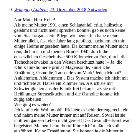
Wolfgang Andreas
23. Dezember 2018
Antworten
Nur Mut , Herr Kelle!
Als meine Mutter 1991 einen Schlaganfall erlitt, halbseitig
gelähmt und nicht mehr sprechen konnte, gab es noch keine
vom Staat organisierte Pflege wie heute. Ich habe meine
Mutter allein, fast vier Jahre lang gepflegt, nachdem ich mir
einige Heime angesehen hatte. Da kommt meine Mutter nicht
rein, dich mich und meinen Bruder 1945 durch die
entsetzlichen Geschehnisse 500 Kilometer zu Fuß, durch die
Tschechoslowakei in den Westen beschützt hatte! – Ja, die
Klinik funktionierte prima! Magensonde, künstliche
Ernährung, Osmolite, Tausende von Mark! Jeden Monat?
Anklemmen, Abklemmen…Das System machte ich nicht mit
und richtete zu Hause ein Zimmer her. Als ich sie mit
Schwierigkeiten aus der Klinik frei bekam – aß sie mit
Heißhunger Streuselkuchen und die Osmolite konnte ich
zügig abbauen!
Wie ging es weiter?
Ich kaufte ein Wohnmobil. Richtete es behindertengerecht ein
und nahm meine Mutter immer mit auf Reisen. Soviel ist sie
in ihrem ganzen Leben nicht gereist! Das Gesundheitsamt war
begeistert. Meinen Lehrerberuf führte ich/ mußte ich voll
ausführen. Keine Ermäßigung! Sie können ja die Mutter in