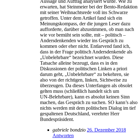
Aussage und Auftrag analysiert wurde. Wie zu
erwarten, hat Steinmeier bei der Bento-Redaktion
mit seiner Weihnachtsrede voll ins Schwarze
getroffen. Unter dem Artikel fand sich ein
Meinungskompass, der die jungen Leser dazu
aufforderte, darüber abzustimmen, ob man nach
wie vor bemüht sein sollte, mit – politisch –
Andersdenkenden wieder ins Gespräch zu
kommen oder eher nicht. Entlarvend fand ich,
dass in der Frage politisch Andersdenkende als
„Unbelehrbare“ bezeichnet wurden. Diese
Tatsache alleine bezeugt, dass es in den
Diskussionen der politischen Linken a priori
darum geht, „Unbelehrbare“ zu bekehren, sie
also von der richtigen, linken, Sichtweise zu
überzeugen. Da dieses Unterfangen als obsolet
gelten muss (schließlich handelt sich um
UN-Belehrbare), kann es absolut keinen Sinn
machen, das Gespräch zu suchen. SO kann’s also
nichts werden mit dem politischen Dialog im tief
gespaltenen Deutschland, verehrter Herr
Bundespräsident.
gabriele bondzio
26. Dezember 2018
Antworten