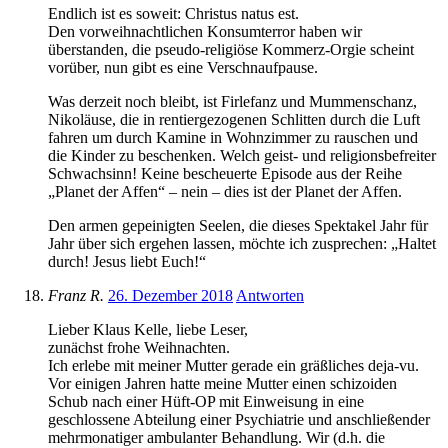
Endlich ist es soweit: Christus natus est.
Den vorweihnachtlichen Konsumterror haben wir
überstanden, die pseudo-religiöse Kommerz-Orgie scheint
vorüber, nun gibt es eine Verschnaufpause.
Was derzeit noch bleibt, ist Firlefanz und Mummenschanz,
Nikoläuse, die in rentiergezogenen Schlitten durch die Luft
fahren um durch Kamine in Wohnzimmer zu rauschen und
die Kinder zu beschenken. Welch geist- und religionsbefreiter
Schwachsinn! Keine bescheuerte Episode aus der Reihe
„Planet der Affen“ – nein – dies ist der Planet der Affen.
Den armen gepeinigten Seelen, die dieses Spektakel Jahr für
Jahr über sich ergehen lassen, möchte ich zusprechen: „Haltet
durch! Jesus liebt Euch!“
Franz R.
26. Dezember 2018
Antworten
Lieber Klaus Kelle, liebe Leser,
zunächst frohe Weihnachten.
Ich erlebe mit meiner Mutter gerade ein gräßliches deja-vu.
Vor einigen Jahren hatte meine Mutter einen schizoiden
Schub nach einer Hüft-OP mit Einweisung in eine
geschlossene Abteilung einer Psychiatrie und anschließender
mehrmonatiger ambulanter Behandlung. Wir (d.h. die