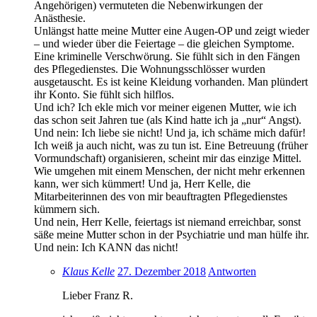
Angehörigen) vermuteten die Nebenwirkungen der
Anästhesie.
Unlängst hatte meine Mutter eine Augen-OP und zeigt wieder
– und wieder über die Feiertage – die gleichen Symptome.
Eine kriminelle Verschwörung. Sie fühlt sich in den Fängen
des Pflegedienstes. Die Wohnungsschlösser wurden
ausgetauscht. Es ist keine Kleidung vorhanden. Man plündert
ihr Konto. Sie fühlt sich hilflos.
Und ich? Ich ekle mich vor meiner eigenen Mutter, wie ich
das schon seit Jahren tue (als Kind hatte ich ja „nur“ Angst).
Und nein: Ich liebe sie nicht! Und ja, ich schäme mich dafür!
Ich weiß ja auch nicht, was zu tun ist. Eine Betreuung (früher
Vormundschaft) organisieren, scheint mir das einzige Mittel.
Wie umgehen mit einem Menschen, der nicht mehr erkennen
kann, wer sich kümmert! Und ja, Herr Kelle, die
Mitarbeiterinnen des von mir beauftragten Pflegedienstes
kümmern sich.
Und nein, Herr Kelle, feiertags ist niemand erreichbar, sonst
säße meine Mutter schon in der Psychiatrie und man hülfe ihr.
Und nein: Ich KANN das nicht!
Klaus Kelle
27. Dezember 2018
Antworten
Lieber Franz R.