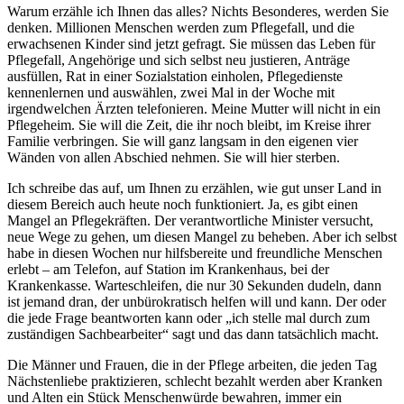
Warum erzähle ich Ihnen das alles? Nichts Besonderes, werden Sie
denken. Millionen Menschen werden zum Pflegefall, und die
erwachsenen Kinder sind jetzt gefragt. Sie müssen das Leben für
Pflegefall, Angehörige und sich selbst neu justieren, Anträge
ausfüllen, Rat in einer Sozialstation einholen, Pflegedienste
kennenlernen und auswählen, zwei Mal in der Woche mit
irgendwelchen Ärzten telefonieren. Meine Mutter will nicht in ein
Pflegeheim. Sie will die Zeit, die ihr noch bleibt, im Kreise ihrer
Familie verbringen. Sie will ganz langsam in den eigenen vier
Wänden von allen Abschied nehmen. Sie will hier sterben.
Ich schreibe das auf, um Ihnen zu erzählen, wie gut unser Land in
diesem Bereich auch heute noch funktioniert. Ja, es gibt einen
Mangel an Pflegekräften. Der verantwortliche Minister versucht,
neue Wege zu gehen, um diesen Mangel zu beheben. Aber ich selbst
habe in diesen Wochen nur hilfsbereite und freundliche Menschen
erlebt – am Telefon, auf Station im Krankenhaus, bei der
Krankenkasse. Warteschleifen, die nur 30 Sekunden dudeln, dann
ist jemand dran, der unbürokratisch helfen will und kann. Der oder
die jede Frage beantworten kann oder „ich stelle mal durch zum
zuständigen Sachbearbeiter“ sagt und das dann tatsächlich macht.
Die Männer und Frauen, die in der Pflege arbeiten, die jeden Tag
Nächstenliebe praktizieren, schlecht bezahlt werden aber Kranken
und Alten ein Stück Menschenwürde bewahren, immer ein