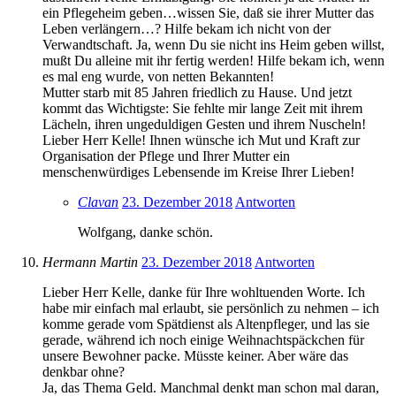
ein Pflegeheim geben…wissen Sie, daß sie ihrer Mutter das
Leben verlängern…? Hilfe bekam ich nicht von der
Verwandtschaft. Ja, wenn Du sie nicht ins Heim geben willst,
mußt Du alleine mit ihr fertig werden! Hilfe bekam ich, wenn
es mal eng wurde, von netten Bekannten!
Mutter starb mit 85 Jahren friedlich zu Hause. Und jetzt
kommt das Wichtigste: Sie fehlte mir lange Zeit mit ihrem
Lächeln, ihren ungeduldigen Gesten und ihrem Nuscheln!
Lieber Herr Kelle! Ihnen wünsche ich Mut und Kraft zur
Organisation der Pflege und Ihrer Mutter ein
menschenwürdiges Lebensende im Kreise Ihrer Lieben!
Clavan
23. Dezember 2018
Antworten
Wolfgang, danke schön.
Hermann Martin
23. Dezember 2018
Antworten
Lieber Herr Kelle, danke für Ihre wohltuenden Worte. Ich
habe mir einfach mal erlaubt, sie persönlich zu nehmen – ich
komme gerade vom Spätdienst als Altenpfleger, und las sie
gerade, während ich noch einige Weihnachtspäckchen für
unsere Bewohner packe. Müsste keiner. Aber wäre das
denkbar ohne?
Ja, das Thema Geld. Manchmal denkt man schon mal daran,