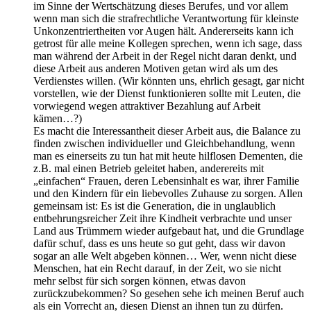
im Sinne der Wertschätzung dieses Berufes, und vor allem
wenn man sich die strafrechtliche Verantwortung für kleinste
Unkonzentriertheiten vor Augen hält. Andererseits kann ich
getrost für alle meine Kollegen sprechen, wenn ich sage, dass
man während der Arbeit in der Regel nicht daran denkt, und
diese Arbeit aus anderen Motiven getan wird als um des
Verdienstes willen. (Wir könnten uns, ehrlich gesagt, gar nicht
vorstellen, wie der Dienst funktionieren sollte mit Leuten, die
vorwiegend wegen attraktiver Bezahlung auf Arbeit
kämen…?)
Es macht die Interessantheit dieser Arbeit aus, die Balance zu
finden zwischen individueller und Gleichbehandlung, wenn
man es einerseits zu tun hat mit heute hilflosen Dementen, die
z.B. mal einen Betrieb geleitet haben, anderereits mit
„einfachen“ Frauen, deren Lebensinhalt es war, ihrer Familie
und den Kindern für ein liebevolles Zuhause zu sorgen. Allen
gemeinsam ist: Es ist die Generation, die in unglaublich
entbehrungsreicher Zeit ihre Kindheit verbrachte und unser
Land aus Trümmern wieder aufgebaut hat, und die Grundlage
dafür schuf, dass es uns heute so gut geht, dass wir davon
sogar an alle Welt abgeben können… Wer, wenn nicht diese
Menschen, hat ein Recht darauf, in der Zeit, wo sie nicht
mehr selbst für sich sorgen können, etwas davon
zurückzubekommen? So gesehen sehe ich meinen Beruf auch
als ein Vorrecht an, diesen Dienst an ihnen tun zu dürfen.