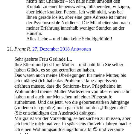
nichts mit Charakter – ich halte nicht umsonst den
Kontakt zu einer liebenswerten, hilfsbereiten, witzigen,
aber leider kranken Person. Ich weiß nicht, was bei
Ihnen gerade los ist, aber eine gute Adresse ist immer
der Psychosoziale Notdienst. Die Mitarbeiter sind nach
meiner Erfahrung innerhalb weniger Stunden an der
Haustür.
Alles Liebe – und bitte keine Schuldgefühle!!
Franz R.
27. Dezember 2018
Antworten
Sehr geehrte Frau Gerlinde L.,
Ihre Eltern und jetzt Ihre Mutter – und natürlich Sie selber –
haben Glück, es so gut getroffen zu haben.
Das waren auch meine Überlegungen für meine Mutter, bis
ich unlängst (ich habe das Problem ja kurz angerissen)
erfahren musste, dass die Senioren- bzw. Pflegeheime im
Wohnumfeld meiner Mutter Wartezeiten von über einem Jahr
haben und auch nur Menschen mit einer Pflegestufe
aufnehmen. Und das jetzt, wo die geburtenstarken Jahrgänge
(zu denen ich gehöre) noch gar nicht auf den „Pflegemarkt“
(Sie entschuldigen den Ausdruck) drängen.
Mir graust vor der Vorstellung, selber suchen zu müssen, aber
ich bereite mich mal vor. In spätestens fünfzehn Jahren mache
ich einen Wohnungsauflösungsflohmarkt 😉 und verkaufe