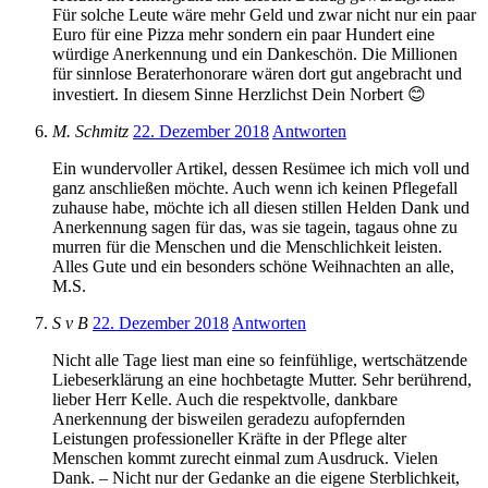
Für solche Leute wäre mehr Geld und zwar nicht nur ein paar
Euro für eine Pizza mehr sondern ein paar Hundert eine
würdige Anerkennung und ein Dankeschön. Die Millionen
für sinnlose Beraterhonorare wären dort gut angebracht und
investiert. In diesem Sinne Herzlichst Dein Norbert 😊
M. Schmitz
22. Dezember 2018
Antworten
Ein wundervoller Artikel, dessen Resümee ich mich voll und
ganz anschließen möchte. Auch wenn ich keinen Pflegefall
zuhause habe, möchte ich all diesen stillen Helden Dank und
Anerkennung sagen für das, was sie tagein, tagaus ohne zu
murren für die Menschen und die Menschlichkeit leisten.
Alles Gute und ein besonders schöne Weihnachten an alle,
M.S.
S v B
22. Dezember 2018
Antworten
Nicht alle Tage liest man eine so feinfühlige, wertschätzende
Liebeserklärung an eine hochbetagte Mutter. Sehr berührend,
lieber Herr Kelle. Auch die respektvolle, dankbare
Anerkennung der bisweilen geradezu aufopfernden
Leistungen professioneller Kräfte in der Pflege alter
Menschen kommt zurecht einmal zum Ausdruck. Vielen
Dank. – Nicht nur der Gedanke an die eigene Sterblichkeit,