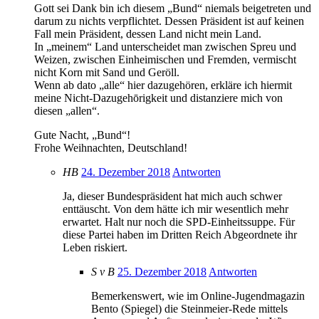
Gott sei Dank bin ich diesem „Bund“ niemals beigetreten und
darum zu nichts verpflichtet. Dessen Präsident ist auf keinen
Fall mein Präsident, dessen Land nicht mein Land.
In „meinem“ Land unterscheidet man zwischen Spreu und
Weizen, zwischen Einheimischen und Fremden, vermischt
nicht Korn mit Sand und Geröll.
Wenn ab dato „alle“ hier dazugehören, erkläre ich hiermit
meine Nicht-Dazugehōrigkeit und distanziere mich von
diesen „allen“.
Gute Nacht, „Bund“!
Frohe Weihnachten, Deutschland!
HB
24. Dezember 2018
Antworten
Ja, dieser Bundespräsident hat mich auch schwer
enttäuscht. Von dem hätte ich mir wesentlich mehr
erwartet. Halt nur noch die SPD-Einheitssuppe. Für
diese Partei haben im Dritten Reich Abgeordnete ihr
Leben riskiert.
S v B
25. Dezember 2018
Antworten
Bemerkenswert, wie im Online-Jugendmagazin
Bento (Spiegel) die Steinmeier-Rede mittels