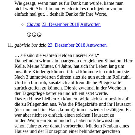
Wie gesagt, wenn man es für Dank tun würde, käme man
nicht weit. Aber hin und wieder tut es doch jedem von uns
einfach mal gut… deshalb Danke für Ihre Worte.
Clavan
23. Dezember 2018
Antworten
😘😘😘
gabriele bondzio
23. Dezember 2018
Antworten
… sie sind die wahren Helden unserer Zeit.“
Da befinden wir uns in haargenau der gleichen Situation, Herr
Kelle. Meine Mutter, 84 Jahre, hat sich ihr Leben lang um
uns- ihre Kinder gekümmert. Jetzt kümmere ich mich um sie.
Nach 3 unmotivierten Stürzen sitzt sie nun auch im Rollstuhl.
Und ich bin froh, zusätzlich auf freundliche Pflegekräfte
zurückgreifen zu können. Die sie zweimal in der Woche in
der Tagespflege betreuen und ich entlastet werde.
Das zu Hause bleiben zu können, wirkt sich sehr positiv auf
die zu Pflegenden aus. Was die Pflegekräfte und ihr Hausarzt
(der nun auch ins Haus kommt), immer wieder bestätigen. Es
war aber nicht so einfach, einen solchen Hausarzt zu
finden.Wir, mein Sohn und ich , haben uns bewusst und
schon Jahre zuvor darauf vorbereitet. Mit dem Neubau eines
Hauses und der Konzeption einer behindertengerechten