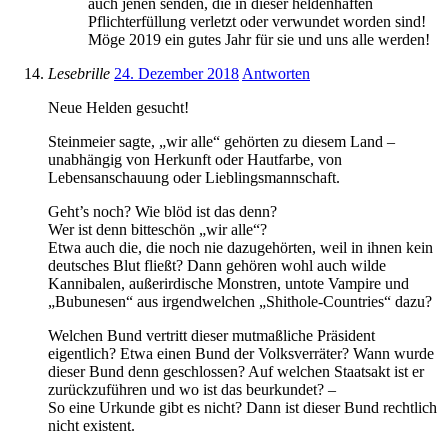
auch jenen senden, die in dieser heldenhaften
Pflichterfüllung verletzt oder verwundet worden sind!
Möge 2019 ein gutes Jahr für sie und uns alle werden!
Lesebrille
24. Dezember 2018
Antworten
Neue Helden gesucht!
Steinmeier sagte, „wir alle“ gehörten zu diesem Land –
unabhängig von Herkunft oder Hautfarbe, von
Lebensanschauung oder Lieblingsmannschaft.
Geht’s noch? Wie blöd ist das denn?
Wer ist denn bitteschön „wir alle“?
Etwa auch die, die noch nie dazugehörten, weil in ihnen kein
deutsches Blut fließt? Dann gehören wohl auch wilde
Kannibalen, außerirdische Monstren, untote Vampire und
„Bubunesen“ aus irgendwelchen „Shithole-Countries“ dazu?
Welchen Bund vertritt dieser mutmaßliche Präsident
eigentlich? Etwa einen Bund der Volksverräter? Wann wurde
dieser Bund denn geschlossen? Auf welchen Staatsakt ist er
zurückzuführen und wo ist das beurkundet? –
So eine Urkunde gibt es nicht? Dann ist dieser Bund rechtlich
nicht existent.