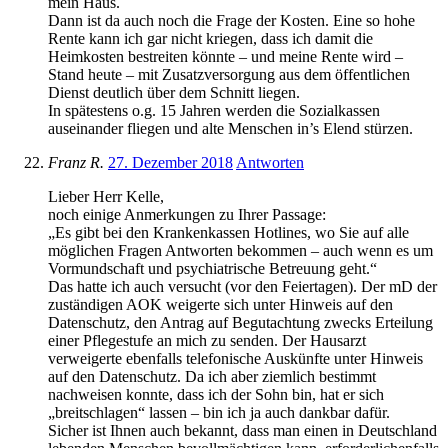
mein Haus.
Dann ist da auch noch die Frage der Kosten. Eine so hohe
Rente kann ich gar nicht kriegen, dass ich damit die
Heimkosten bestreiten könnte – und meine Rente wird –
Stand heute – mit Zusatzversorgung aus dem öffentlichen
Dienst deutlich über dem Schnitt liegen.
In spätestens o.g. 15 Jahren werden die Sozialkassen
auseinander fliegen und alte Menschen in’s Elend stürzen.
Franz R.
27. Dezember 2018
Antworten
Lieber Herr Kelle,
noch einige Anmerkungen zu Ihrer Passage:
„Es gibt bei den Krankenkassen Hotlines, wo Sie auf alle
möglichen Fragen Antworten bekommen – auch wenn es um
Vormundschaft und psychiatrische Betreuung geht.“
Das hatte ich auch versucht (vor den Feiertagen). Der mD der
zuständigen AOK weigerte sich unter Hinweis auf den
Datenschutz, den Antrag auf Begutachtung zwecks Erteilung
einer Pflegestufe an mich zu senden. Der Hausarzt
verweigerte ebenfalls telefonische Auskünfte unter Hinweis
auf den Datenschutz. Da ich aber ziemlich bestimmt
nachweisen konnte, dass ich der Sohn bin, hat er sich
„breitschlagen“ lassen – bin ich ja auch dankbar dafür.
Sicher ist Ihnen auch bekannt, dass man einen in Deutschland