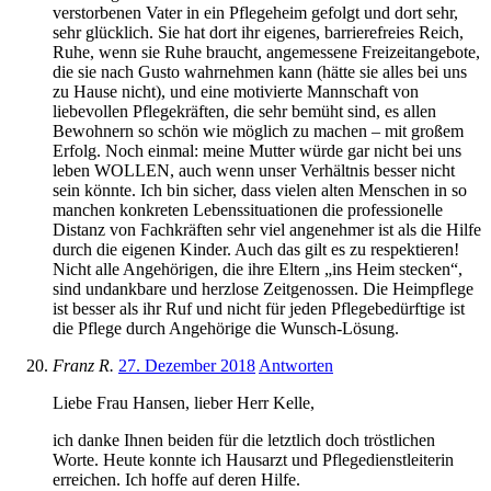
verstorbenen Vater in ein Pflegeheim gefolgt und dort sehr,
sehr glücklich. Sie hat dort ihr eigenes, barrierefreies Reich,
Ruhe, wenn sie Ruhe braucht, angemessene Freizeitangebote,
die sie nach Gusto wahrnehmen kann (hätte sie alles bei uns
zu Hause nicht), und eine motivierte Mannschaft von
liebevollen Pflegekräften, die sehr bemüht sind, es allen
Bewohnern so schön wie möglich zu machen – mit großem
Erfolg. Noch einmal: meine Mutter würde gar nicht bei uns
leben WOLLEN, auch wenn unser Verhältnis besser nicht
sein könnte. Ich bin sicher, dass vielen alten Menschen in so
manchen konkreten Lebenssituationen die professionelle
Distanz von Fachkräften sehr viel angenehmer ist als die Hilfe
durch die eigenen Kinder. Auch das gilt es zu respektieren!
Nicht alle Angehörigen, die ihre Eltern „ins Heim stecken“,
sind undankbare und herzlose Zeitgenossen. Die Heimpflege
ist besser als ihr Ruf und nicht für jeden Pflegebedürftige ist
die Pflege durch Angehörige die Wunsch-Lösung.
Franz R.
27. Dezember 2018
Antworten
Liebe Frau Hansen, lieber Herr Kelle,
ich danke Ihnen beiden für die letztlich doch tröstlichen
Worte. Heute konnte ich Hausarzt und Pflegedienstleiterin
erreichen. Ich hoffe auf deren Hilfe.