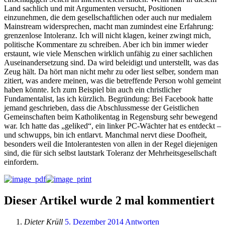
Land sachlich und mit Argumenten versucht, Positionen
einzunehmen, die dem gesellschaftlichen oder auch nur medialem
Mainstream widersprechen, macht man zumindest eine Erfahrung:
grenzenlose Intoleranz. Ich will nicht klagen, keiner zwingt mich,
politische Kommentare zu schreiben. Aber ich bin immer wieder
erstaunt, wie viele Menschen wirklich unfähig zu einer sachlichen
Auseinandersetzung sind. Da wird beleidigt und unterstellt, was das
Zeug hält. Da hört man nicht mehr zu oder liest selber, sondern man
zitiert, was andere meinen, was die betreffende Person wohl gemeint
haben könnte. Ich zum Beispiel bin auch ein christlicher
Fundamentalist, las ich kürzlich. Begründung: Bei Facebook hatte
jemand geschrieben, dass die Abschlussmesse der Geistlichen
Gemeinschaften beim Katholikentag in Regensburg sehr bewegend
war. Ich hatte das „geliked“, ein linker PC-Wächter hat es entdeckt –
und schwupps, bin ich entlarvt. Manchmal nervt diese Doofheit,
besonders weil die Intolerantesten von allen in der Regel diejenigen
sind, die für sich selbst lautstark Toleranz der Mehrheitsgesellschaft
einfordern.
Dieser Artikel wurde 2 mal kommentiert
Dieter Krüll
5. Dezember 2014
Antworten