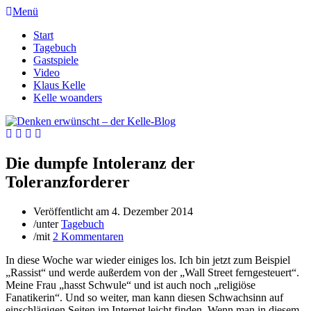
Menü
Start
Tagebuch
Gastspiele
Video
Klaus Kelle
Kelle woanders
Die dumpfe Intoleranz der
Toleranzforderer
Veröffentlicht am
4. Dezember 2014
/
unter
Tagebuch
/
mit
2 Kommentaren
In diese Woche war wieder einiges los. Ich bin jetzt zum Beispiel
„Rassist“ und werde außerdem von der „Wall Street ferngesteuert“.
Meine Frau „hasst Schwule“ und ist auch noch „religiöse
Fanatikerin“. Und so weiter, man kann diesen Schwachsinn auf
einschlägigen Seiten im Internet leicht finden. Wenn man in diesem