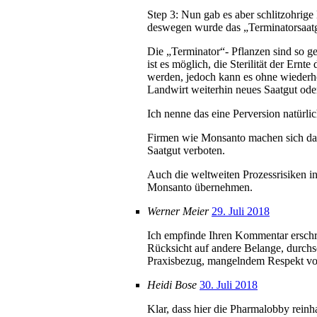
Step 3: Nun gab es aber schlitzohrig
deswegen wurde das „Terminatorsaatg
Die „Terminator“- Pflanzen sind so g
ist es möglich, die Sterilität der Ern
werden, jedoch kann es ohne wiederho
Landwirt weiterhin neues Saatgut ode
Ich nenne das eine Perversion natür
Firmen wie Monsanto machen sich dami
Saatgut verboten.
Auch die weltweiten Prozessrisiken i
Monsanto übernehmen.
Werner Meier
29. Juli 2018
Ich empfinde Ihren Kommentar erschrec
Rücksicht auf andere Belange, durchs
Praxisbezug, mangelndem Respekt vor
Heidi Bose
30. Juli 2018
Klar, dass hier die Pharmalobby rein