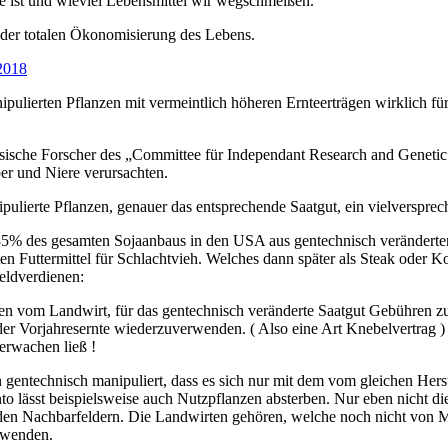
e ist und wieviel Lebensmittel wir wegschmeißen.
t der totalen Ökonomisierung des Lebens.
 2018
nipulierten Pflanzen mit vermeintlich höheren Ernteerträgen wirklich f
ösische Forscher des „Committee für Independant Research and Genetic
er und Niere verursachten.
pulierte Pflanzen, genauer das entsprechende Saatgut, ein vielverspre
 85% des gesamten Sojaanbaus in den USA aus gentechnisch veränderte
en Futtermittel für Schlachtvieh. Welches dann später als Steak oder K
eldverdienen:
n vom Landwirt, für das gentechnisch veränderte Saatgut Gebühren zu 
der Vorjahresernte wiederzuverwenden. ( Also eine Art Knebelvertrag )
erwachen ließ !
 gentechnisch manipuliert, dass es sich nur mit dem vom gleichen Herste
lässt beispielsweise auch Nutzpflanzen absterben. Nur eben nicht di
den Nachbarfeldern. Die Landwirten gehören, welche noch nicht von M
 wenden.