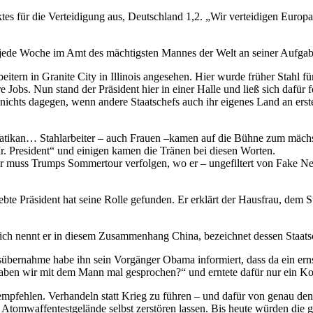
tes für die Verteidigung aus, Deutschland 1,2. „Wir verteidigen Euro
u jede Woche im Amt des mächtigsten Mannes der Welt an seiner Aufga
tern in Granite City in Illinois angesehen. Hier wurde früher Stahl f
re Jobs. Nun stand der Präsident hier in einer Halle und ließ sich dafü
nichts dagegen, wenn andere Staatschefs auch ihr eigenes Land an ers
Vatikan… Stahlarbeiter – auch Frauen –kamen auf die Bühne zum mächs
. President“ und einigen kamen die Tränen bei diesen Worten.
 der muss Trumps Sommertour verfolgen, wo er – ungefiltert von Fake N
e Präsident hat seine Rolle gefunden. Er erklärt der Hausfrau, dem Sta
ch nennt er in diesem Zusammenhang China, bezeichnet dessen Staats
tsübernahme habe ihn sein Vorgänger Obama informiert, dass da ein er
aben wir mit dem Mann mal gesprochen?“ und erntete dafür nur ein Ko
 empfehlen. Verhandeln statt Krieg zu führen – und dafür von genau de
n Atomwaffentestgelände selbst zerstören lassen. Bis heute würden die 