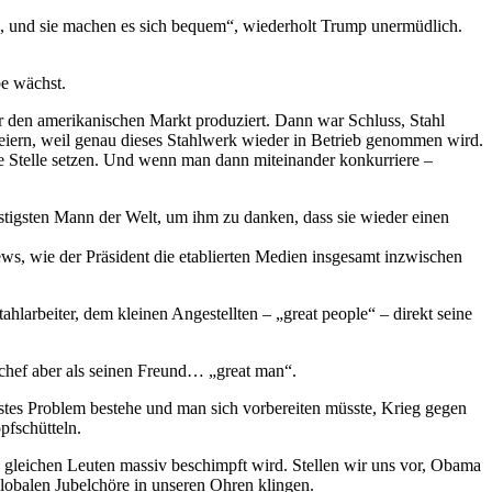
pa, und sie machen es sich bequem“, wiederholt Trump unermüdlich.
be wächst.
ür den amerikanischen Markt produziert. Dann war Schluss, Stahl
r feiern, weil genau dieses Stahlwerk wieder in Betrieb genommen wird.
te Stelle setzen. Und wenn man dann miteinander konkurriere –
tigsten Mann der Welt, um ihm zu danken, dass sie wieder einen
ews, wie der Präsident die etablierten Medien insgesamt inzwischen
hlarbeiter, dem kleinen Angestellten – „great people“ – direkt seine
chef aber als seinen Freund… „great man“.
nstes Problem bestehe und man sich vorbereiten müsste, Krieg gegen
pfschütteln.
n gleichen Leuten massiv beschimpft wird. Stellen wir uns vor, Obama
globalen Jubelchöre in unseren Ohren klingen.