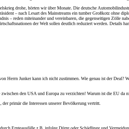
skrieg drohe, hörten wir über Monate. Die deutsche Automobilindustr
 Präsident – nach Lesart des Mainstreams ein tumber Großkotz ohne dip
nis – reden miteinander und vereinbaren, die gegenseitigen Zölle nah
schaftsnationen der Welt sollen deutlich reduziert werden. Details ha
g“ von Herrn Junker kann ich nicht zustimmen. Wie genau ist der Deal
e zwischen den USA und Europa zu verzichten! Warum ist die EU da ni
der primär die Interessen unserer Bevölkerung vertritt.
zt durch Ernteausfälle z.B. infolge Dürre oder Schädlinge und Vermeid