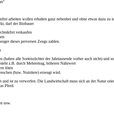
an“
enfrei arbeiten wollen erhalten ganz nebenbei und ohne etwas dazu zu 
kt, darf der Biobauer
echnikfrei verkaufen
nen
zeuger dieses perversen Zeugs zahlen.
n
en (haben alle Sortenzüchter der Jahrtausende vorher auch nicht) und 
esteht z.B. durch Mehrertrag, höheren Nährwert
ere töten
nschen (bzw. Nutztiere) erzeugt wird.
ch und ist zu verwerfen. Die Landwirtschaft muss sich an der Natur orie
das Pferd.
en usw.