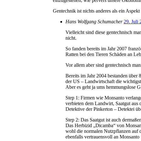
einzugestehen, wie pervers unsere Ökonomi
Gentechnik ist nichts anderes als ein Aspek
Hans Wolfgang Schumacher
29. Juli
Vielleicht sind diese gentechnisch ma
nicht.
So fanden bereits im Jahr 2007 franz
Ratten bei den Tieren Schäden an Leb
Vor allem aber sind gentechnisch mani
Bereits im Jahr 2004 bestanden über
der US – Landwirtschaft die wichtigst
Aber es geht ja ums hemmungslose G
Step 1: Firmen wie Monsanto verlange
verbieten dem Landwirt, Saatgut aus 
Detektive der Pinkerton – Detektei üb
Step 2: Das Saatgut ist auch dermaßen
Das Herbizid „Dicamba“ von Monsanto 
wohl die normalen Nutzpflanzen auf 
ebenfalls vertrauensvoll an Monsanto