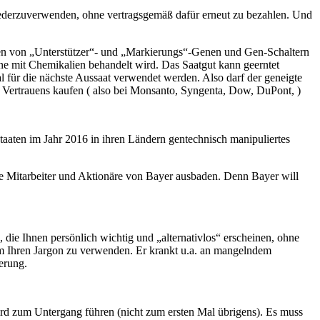
wiederzuverwenden, ohne vertragsgemäß dafür erneut zu bezahlen. Und
hren von „Unterstützer“- und „Markierungs“-Genen und Gen-Schaltern
bene mit Chemikalien behandelt wird. Das Saatgut kann geerntet
für die nächste Aussaat verwendet werden. Also darf der geneigte
s Vertrauens kaufen ( also bei Monsanto, Syngenta, Dow, DuPont, )
aaten im Jahr 2016 in ihren Ländern gentechnisch manipuliertes
ie Mitarbeiter und Aktionäre von Bayer ausbaden. Denn Bayer will
 die Ihnen persönlich wichtig und „alternativlos“ erscheinen, ohne
 um Ihren Jargon zu verwenden. Er krankt u.a. an mangelndem
erung.
wird zum Untergang führen (nicht zum ersten Mal übrigens). Es muss