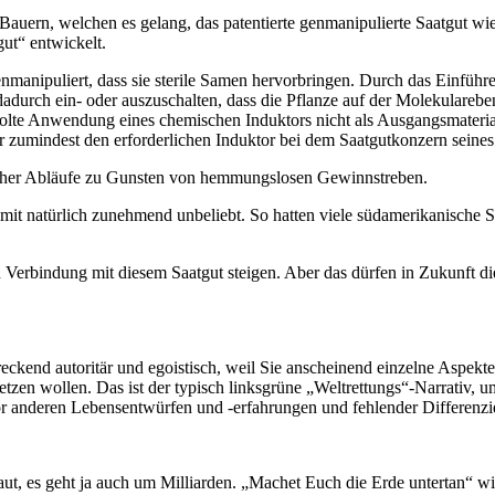
e Bauern, welchen es gelang, das patentierte genmanipulierte Saatgut 
ut“ entwickelt.
enmanipuliert, dass sie sterile Samen hervorbringen. Durch das Einfü
te dadurch ein- oder auszuschalten, dass die Pflanze auf der Molekulare
lte Anwendung eines chemischen Induktors nicht als Ausgangsmaterial 
r zumindest den erforderlichen Induktor bei dem Saatgutkonzern seine
licher Abläufe zu Gunsten von hemmungslosen Gewinnstreben.
t natürlich zunehmend unbeliebt. So hatten viele südamerikanische St
n Verbindung mit diesem Saatgut steigen. Aber das dürfen in Zukunft d
kend autoritär und egoistisch, weil Sie anscheinend einzelne Aspekte,
etzen wollen. Das ist der typisch linksgrüne „Weltrettungs“-Narrativ,
 anderen Lebensentwürfen und -erfahrungen und fehlender Differenzi
haut, es geht ja auch um Milliarden. „Machet Euch die Erde untertan“ 