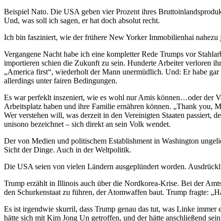
Beispiel Nato. Die USA geben vier Prozent ihres Bruttoinlandsproduk
Und, was soll ich sagen, er hat doch absolut recht.
Ich bin fasziniert, wie der frühere New Yorker Immobilienhai nahez
Vergangene Nacht habe ich eine kompletter Rede Trumps vor Stahlarbei
importieren schien die Zukunft zu sein. Hunderte Arbeiter verloren ih
„America first“, wiederholt der Mann unermüdlich. Und: Er habe gar 
allerdings unter fairen Bedingungen.
Es war perfeklt inszeniert, wie es wohl nur Amis können…oder der 
Arbeitsplatz haben und ihre Familie ernähren können. „Thank you, Mr
Wer verstehen will, was derzeit in den Vereinigten Staaten passiert,
unisono bezeichnet – sich direkt an sein Volk wendet.
Der von Medien und politischem Establishment in Washington ungeliebt
Sicht der Dinge. Auch in der Weltpolitik.
Die USA seien von vielen Ländern ausgeplündert worden. Ausdrückli
Trump erzählt in Illinois auch über die Nordkorea-Krise. Bei der Am
den Schurkenstaat zu führen, der Atomwaffen baut. Trump fragte: „H
Es ist irgendwie skurril, dass Trump genau das tut, was Linke immer
hätte sich mit Kim Jong Un getroffen, und der hätte anschließend sei