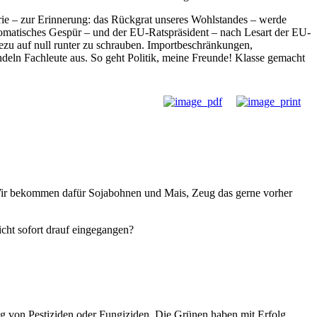
ie – zur Erinnerung: das Rückgrat unseres Wohlstandes – werde
lomatisches Gespür – und der EU-Ratspräsident – nach Lesart der EU-
ezu auf null runter zu schrauben. Importbeschränkungen,
ndeln Fachleute aus. So geht Politik, meine Freunde! Klasse gemacht
? Wir bekommen dafür Sojabohnen und Mais, Zeug das gerne vorher
cht sofort drauf eingegangen?
ung von Pestiziden oder Fungiziden. Die Grünen haben mit Erfolg