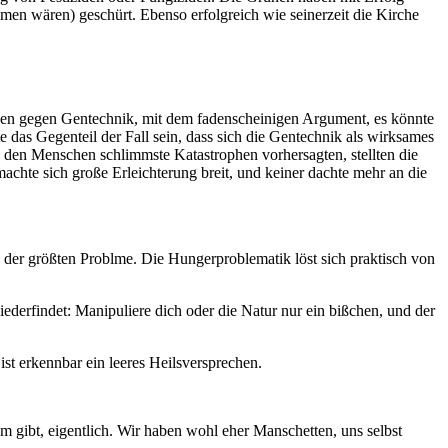
n wären) geschürt. Ebenso erfolgreich wie seinerzeit die Kirche
nen gegen Gentechnik, mit dem fadenscheinigen Argument, es könnte
e das Gegenteil der Fall sein, dass sich die Gentechnik als wirksames
ie den Menschen schlimmste Katastrophen vorhersagten, stellten die
machte sich große Erleichterung breit, und keiner dachte mehr an die
s der größten Problme. Die Hungerproblematik löst sich praktisch von
ederfindet: Manipuliere dich oder die Natur nur ein bißchen, und der
st erkennbar ein leeres Heilsversprechen.
m gibt, eigentlich. Wir haben wohl eher Manschetten, uns selbst