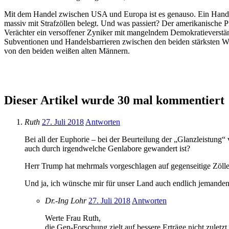
Mit dem Handel zwischen USA und Europa ist es genauso. Ein Handel
massiv mit Strafzöllen belegt. Und was passiert? Der amerikanische
Verächter ein versoffener Zyniker mit mangelndem Demokratieverständ
Subventionen und Handelsbarrieren zwischen den beiden stärksten Wirt
von den beiden weißen alten Männern.
Dieser Artikel wurde 30 mal kommentiert
Ruth
27. Juli 2018
Antworten
Bei all der Euphorie – bei der Beurteilung der „Glanzleistun
auch durch irgendwelche Genlabore gewandert ist?
Herr Trump hat mehrmals vorgeschlagen auf gegenseitige Zöll
Und ja, ich wünsche mir für unser Land auch endlich jemanden, 
Dr.-Ing Lohr
27. Juli 2018
Antworten
Werte Frau Ruth,
die Gen-Forschung zielt auf bessere Erträge nicht zulet