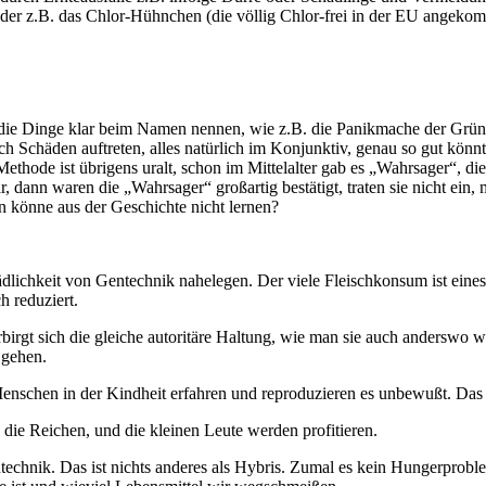
r z.B. das Chlor-Hühnchen (die völlig Chlor-frei in der EU angekomme
ie die Dinge klar beim Namen nennen, wie z.B. die Panikmache der Grü
rch Schäden auftreten, alles natürlich im Konjunktiv, genau so gut könnt
Methode ist übrigens uralt, schon im Mittelalter gab es „Wahrsager“, d
, dann waren die „Wahrsager“ großartig bestätigt, traten sie nicht ein, 
 könne aus der Geschichte nicht lernen?
ädlichkeit von Gentechnik nahelegen. Der viele Fleischkonsum ist eine
h reduziert.
rgt sich die gleiche autoritäre Haltung, wie man sie auch anderswo wi
 gehen.
enschen in der Kindheit erfahren und reproduzieren es unbewußt. Das i
 die Reichen, und die kleinen Leute werden profitieren.
ntechnik. Das ist nichts anderes als Hybris. Zumal es kein Hungerproble