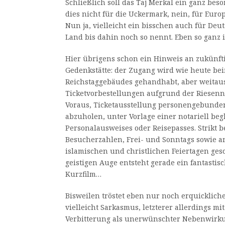
Schließlich soll das Taj Merkal ein ganz be
dies nicht für die Uckermark, nein, für Europ
Nun ja, vielleicht ein bisschen auch für Deut
Land bis dahin noch so nennt. Eben so ganz 
Hier übrigens schon ein Hinweis an zukünft
Gedenkstätte: der Zugang wird wie heute be
Reichstaggebäudes gehandhabt, aber weitaus s
Ticketvorbestellungen aufgrund der Riesenn
Voraus, Ticketausstellung personengebunde
abzuholen, unter Vorlage einer notariell beg
Personalausweises oder Reisepasses. Strikt b
Besucherzahlen, Frei- und Sonntags sowie a
islamischen und christlichen Feiertagen ge
geistigen Auge entsteht gerade ein fantastis
Kurzfilm…
Bisweilen tröstet eben nur noch erquickliche 
vielleicht Sarkasmus, letzterer allerdings mi
Verbitterung als unerwünschter Nebenwirkun