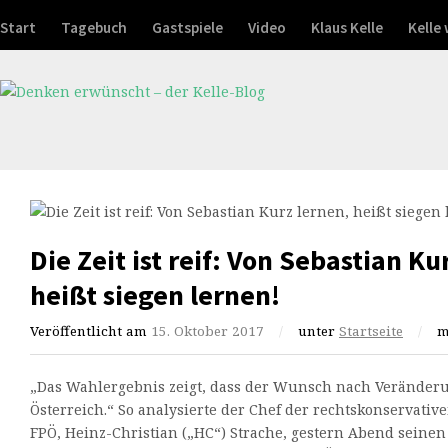
Start
Tagebuch
Gastspiele
Video
Klaus Kelle
Kelle
Die Zeit ist reif: Von Sebastian Ku
heißt siegen lernen!
Veröffentlicht am
15. Oktober 2017
/
unter
Startseite
/
m
„Das Wahlergebnis zeigt, dass der Wunsch nach Veränderu
Österreich.“ So analysierte der Chef der rechtskonservative
FPÖ, Heinz-Christian („HC“) Strache, gestern Abend seinen