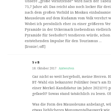
Unsere „große Vorsitzende“ wird nach der Tabel
75,7 Jahre alt. Das reicht also noch locker für dre
nach dem großen Vorbild in Moskau einbalsamie
Mausoleum auf dem Kudamm vom Volk verehrt w
Wobei ich persönlich eher zu einer größeren Ver
Pyramide in der Uckermark (nebendran vielleicht
Pyramide für Seehofer?) tendieren würde, scho
entstehenden Impulse für den Tourismus …
[Ironie:\ off]
S v B
18. Oktober 2017
Antworten
Gar nicht so weit hergeholt, meine Herren. H
BT-Wahl ein bekannter Politiker (war’s am E
einer Merkel-Kandidatur im Jahre 2021(!!!) g
gefaselt? Sowas stand tatsächlich zu lesen.
Was die Form des Mausoleums anbelangt, wür
etwas lieblicheres Monumentalbauwerk wie z