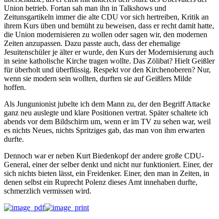
Union betrieb. Fortan sah man ihn in Talkshows und
Zeitunsgartikeln immer die alte CDU vor sich hertreiben, Kritik an
ihrem Kurs üben und bemüht zu beweisen, dass er recht damit hatte,
die Union modernisieren zu wollen oder sagen wir, den modernen
Zeiten anzupassen. Dazu passte auch, dass der ehemalige
Jesuitenschüler je älter er wurde, den Kurs der Modernisierung auch
in seine katholische Kirche tragen wollte. Das Zölibat? Hielt Geißler
für überholt und überflüssig. Respekt vor den Kirchenoberen? Nur,
wenn sie modern sein wollten, durften sie auf Geißlers Milde
hoffen.
Als Jungunionist jubelte ich dem Mann zu, der den Begriff Attacke
ganz neu auslegte und klare Positionen vertrat. Später schaltete ich
abends vor dem Bildschirm um, wenn er im TV zu sehen war, weil
es nichts Neues, nichts Spritziges gab, das man von ihm erwarten
durfte.
Dennoch war er neben Kurt Biedenkopf der andere große CDU-
General, einer der selber denkt und nicht nur funktioniert. Einer, der
sich nichts bieten lässt, ein Freidenker. Einer, den man in Zeiten, in
denen selbst ein Ruprecht Polenz dieses Amt innehaben durfte,
schmerzlich vermissen wird.