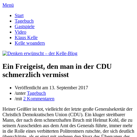
Menü
Start
Tagebuch
Gastspiele
Video
Klaus Kelle
Kelle woanders
Ein Freigeist, den man in der CDU
schmerzlich vermisst
Veröffentlicht am
13. September 2017
/
unter
Tagebuch
/
mit
2 Kommentaren
Heiner Geißler ist tot, vielleicht der letzte große Generalsekretär der
Christlich Demokratischen Union (CDU). Ein kluger streitbarer
Mann, der nach dem schmerzhaften Bruch mit Helmut Kohl, die zu
seinem Ausscheiden aus dem Amt des Generals führte, immer mehr
in die Rolle eines verbitterten Politrentners rutschte, der sich deutlich
überschätzte, als er einst mit anderen den Sturz des Übervaters der