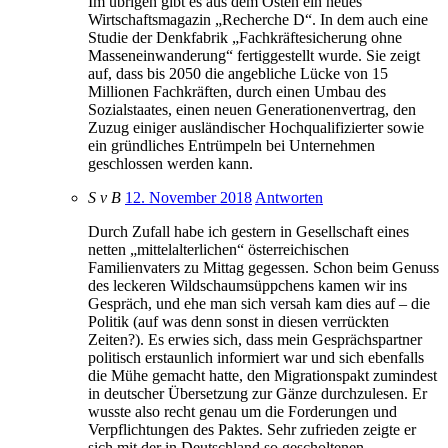
Im übrigen gibt es aus dem Osten ein neues
Wirtschaftsmagazin „Recherche D“. In dem auch eine
Studie der Denkfabrik „Fachkräftesicherung ohne
Masseneinwanderung“ fertiggestellt wurde. Sie zeigt
auf, dass bis 2050 die angebliche Lücke von 15
Millionen Fachkräften, durch einen Umbau des
Sozialstaates, einen neuen Generationenvertrag, den
Zuzug einiger ausländischer Hochqualifizierter sowie
ein gründliches Entrümpeln bei Unternehmen
geschlossen werden kann.
S v B
12. November 2018
Antworten
Durch Zufall habe ich gestern in Gesellschaft eines
netten „mittelalterlichen“ österreichischen
Familienvaters zu Mittag gegessen. Schon beim Genuss
des leckeren Wildschaumsüppchens kamen wir ins
Gespräch, und ehe man sich versah kam dies auf – die
Politik (auf was denn sonst in diesen verrückten
Zeiten?). Es erwies sich, dass mein Gesprächspartner
politisch erstaunlich informiert war und sich ebenfalls
die Mühe gemacht hatte, den Migrationspakt zumindest
in deutscher Übersetzung zur Gänze durchzulesen. Er
wusste also recht genau um die Forderungen und
Verpflichtungen des Paktes. Sehr zufrieden zeigte er
sich mit der in Deutschland so gescholtenen