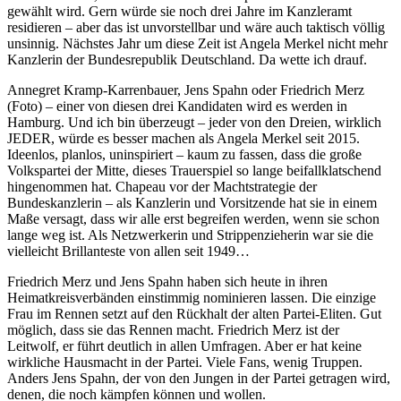
gewählt wird. Gern würde sie noch drei Jahre im Kanzleramt
residieren – aber das ist unvorstellbar und wäre auch taktisch völlig
unsinnig. Nächstes Jahr um diese Zeit ist Angela Merkel nicht mehr
Kanzlerin der Bundesrepublik Deutschland. Da wette ich drauf.
Annegret Kramp-Karrenbauer, Jens Spahn oder Friedrich Merz
(Foto) – einer von diesen drei Kandidaten wird es werden in
Hamburg. Und ich bin überzeugt – jeder von den Dreien, wirklich
JEDER, würde es besser machen als Angela Merkel seit 2015.
Ideenlos, planlos, uninspiriert – kaum zu fassen, dass die große
Volkspartei der Mitte, dieses Trauerspiel so lange beifallklatschend
hingenommen hat. Chapeau vor der Machtstrategie der
Bundeskanzlerin – als Kanzlerin und Vorsitzende hat sie in einem
Maße versagt, dass wir alle erst begreifen werden, wenn sie schon
lange weg ist. Als Netzwerkerin und Strippenzieherin war sie die
vielleicht Brillanteste von allen seit 1949…
Friedrich Merz und Jens Spahn haben sich heute in ihren
Heimatkreisverbänden einstimmig nominieren lassen. Die einzige
Frau im Rennen setzt auf den Rückhalt der alten Partei-Eliten. Gut
möglich, dass sie das Rennen macht. Friedrich Merz ist der
Leitwolf, er führt deutlich in allen Umfragen. Aber er hat keine
wirkliche Hausmacht in der Partei. Viele Fans, wenig Truppen.
Anders Jens Spahn, der von den Jungen in der Partei getragen wird,
denen, die noch kämpfen können und wollen.