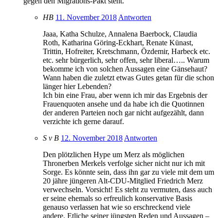
gegen den Migrations-Pakt steht.
HB
11. November 2018
Antworten
Jaaa, Katha Schulze, Annalena Baerbock, Claudia
Roth, Katharina Göring-Eckhart, Renate Künast,
Trittin, Hofreiter, Kretschmann, Özdemir, Harbeck etc.
etc. sehr bürgerlich, sehr offen, sehr liberal….. Warum
bekomme ich von solchen Aussagen eine Gänsehaut?
Wann haben die zuletzt etwas Gutes getan für die schon
länger hier Lebenden?
Ich bin eine Frau, aber wenn ich mir das Ergebnis der
Frauenquoten ansehe und da habe ich die Quotinnen
der anderen Parteien noch gar nicht aufgezählt, dann
verzichte ich gerne darauf.
S v B
12. November 2018
Antworten
Den plötzlichen Hype um Merz als möglichen
Thronerben Merkels verfolge sicher nicht nur ich mit
Sorge. Es könnte sein, dass ihn gar zu viele mit dem um
20 jähre jüngeren Alt-CDU-Mitglied Friedrich Merz
verwechseln. Vorsicht! Es steht zu vermuten, dass auch
er seine ehemals so erfreulich konservative Basis
genauso verlassen hat wie so erschreckend viele
andere. Etliche seiner jüngsten Reden und Aussagen –