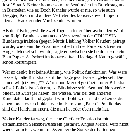
Josef Strauß. Keiner konnte so mitreißend reden im Bundestag und
in Bierzelten wie er. Doch Kanzler wurde er nie, so wie auch
Dregger, Koch und andere Vertreter des konservativen Flügeln
niemals Kanzler oder Vorsitzender wurden.
Als der frisch gewählte zwei Tage nach der überraschenden Wahl
von Ralph Brinkaus zum neuen Vorsitzenden der CDU/CSU-
Bundestagsfraktion (gegen Muttis Liebling Volker Kauder) gefragt
wurde, wie denn die Zusammenarbeit mit der Parteivorsitzenden
Angela Merkel sein werde, sagte er, zwischen sie beide passe kein
Blatt Papier. Aufschrei im konservativen Heerlager! Kaum gewählt,
schon korrumpiert!
Wer so denkt, hat keine Ahnung, wie Politik funktioniert. Was wäre
passiert, hätte Brinkhaus auf die Frage geantwortet: „Merkel? Die
hauen wir jetzt weg!“? Wäre dann Merkel gestürzt – oder Brinkhaus
selbst? Politik ist taktieren, ist Bündnisse schließen und Netzwerke
bilden, ist Zuträger haben, die wissen, was bei den anderen
Kandidaten läuft und geplant wird. Politik, das sind die Leute, die
einem noch was schulden wie im Film vom „Paten“. Politik, das
sind die Handynummern, die man hat oder eben nicht hat.
Volker Kauder ist weg, der neue Chef der Fraktion ist mit
erstaunlichem Selbstbewusstsein gestartet. Angela Merkel wird nicht
wieder antreten, wenn im Dezember die Spitze der Partei neu