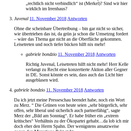
„rechtlich nicht verbindlich“ ist (Merkel)? Sind wir hier
wirklich im Irrenhaus?
Juvenal
11. November 2018
Antworten
Ohne die scheinbare Übertreibung – bin gar nicht so sicher,
wie übertrieben das ist, da grün ja schon die Umsetzng fordert
– wäre das Thema gar nicht an die Oberfläche gekommen.
Leisetreten und noch tiefer bücken hilft nix mehr!
gabriele bondzio
11. November 2018
Antworten
Richtig Juvenal, Leisetreten hilft nicht mehr! Herr Kelle
verlangt zu Recht eine konzertierte Aktion aller Gegner
in DE. Sonst könnte es sein, dass auch das Licht hier
ausgeblasen wird.
gabriele bondzio
11. November 2018
Antworten
Da ich jetzt meine Presseschau beendet habe, noch ein Wort
zu Merz. “ Die Grünen von heute seien „sehr bürgerlich, sehr
offen, sehr liberal und sicherlich auch partnerfähig“, sagte
Merz der „Bild am Sonntag“. Er habe früher ein „extrem
kritisches“ Verhältnis zu der Ökopartei gehabt…da lob ich mir
doch eher den Herrn Spahn. Der wenigstens ansatzweise