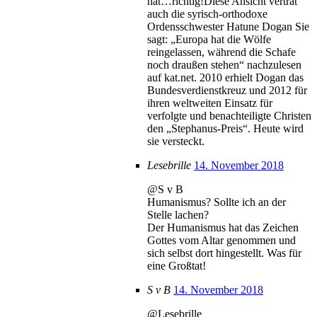
hat…richtig!Diese Ansicht vertrat
auch die syrisch-orthodoxe
Ordensschwester Hatune Dogan Sie
sagt: „Europa hat die Wölfe
reingelassen, während die Schafe
noch draußen stehen“ nachzulesen
auf kat.net. 2010 erhielt Dogan das
Bundesverdienstkreuz und 2012 für
ihren weltweiten Einsatz für
verfolgte und benachteiligte Christen
den „Stephanus-Preis“. Heute wird
sie versteckt.
Lesebrille
14. November 2018
@S v B
Humanismus? Sollte ich an der
Stelle lachen?
Der Humanismus hat das Zeichen
Gottes vom Altar genommen und
sich selbst dort hingestellt. Was für
eine Großtat!
S v B
14. November 2018
@Lesebrille