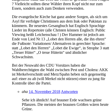
? Vielleicht sollten diese Wähler ihren Kopf nicht nur zum
Essen, sondern auch zum Denken verwenden.
Die evangelische Kirche hat ganz andere Sorgen, als sich um
Asyl für verfolgte Christinnen aus dem Irak oder Pakistan zu
kümmern. Ihr neuestes Gesangbuch hat Englisch Sprachige
Lieder im Repertoire (alle Christen können Englisch: Public
Viewing heißt Leichenschau ! ) Der Hammer ist jedoch am
Ende von Lied Nt 13 „Lobet den Herren alle, die ihn ehren“
die Fußnote: Variationen/ Alternativen in gerechter Sprache:
statt „Lobet den Herren“ „Lobet die Ewige“, in Strophe 3 statt
„Treuer Hüter“ „O treue Hüterin“ und ähnlicher
Schwachsinn.
Bei der Neuwahl des CDU Vorsitzes haben die
Wahlberechtigten die Wahl zwischen Pest und Cholera: AKK
ist Merkelverschnitt und Merz/Spahn heben sich gegenseitig
auf: einer zu alt (will Merkel nicht stürzen) einer zu jung für
Kontrolle über die Partei.
aha
14. November 2018
Antworten
Sehe ich ähnlich! Auf brauner Erde wachsen grüne
Pflanzen. Die meisten der braunen Größen wären heute
Grüne.