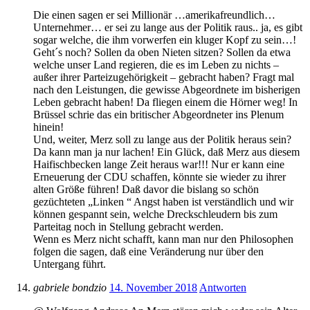
Die einen sagen er sei Millionär …amerikafreundlich…
Unternehmer… er sei zu lange aus der Politik raus.. ja, es gibt
sogar welche, die ihm vorwerfen ein kluger Kopf zu sein…!
Geht´s noch? Sollen da oben Nieten sitzen? Sollen da etwa
welche unser Land regieren, die es im Leben zu nichts –
außer ihrer Parteizugehörigkeit – gebracht haben? Fragt mal
nach den Leistungen, die gewisse Abgeordnete im bisherigen
Leben gebracht haben! Da fliegen einem die Hörner weg! In
Brüssel schrie das ein britischer Abgeordneter ins Plenum
hinein!
Und, weiter, Merz soll zu lange aus der Politik heraus sein?
Da kann man ja nur lachen! Ein Glück, daß Merz aus diesem
Haifischbecken lange Zeit heraus war!!! Nur er kann eine
Erneuerung der CDU schaffen, könnte sie wieder zu ihrer
alten Größe führen! Daß davor die bislang so schön
gezüchteten „Linken “ Angst haben ist verständlich und wir
können gespannt sein, welche Dreckschleudern bis zum
Parteitag noch in Stellung gebracht werden.
Wenn es Merz nicht schafft, kann man nur den Philosophen
folgen die sagen, daß eine Veränderung nur über den
Untergang führt.
gabriele bondzio
14. November 2018
Antworten