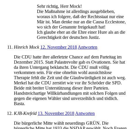
Sehr richtig, Herr Mock!
Die Maßnahme ist allerdings ausgeblieben,
woraus ich folgere, daß der Rechtsstaat nur eine
Mär ist. Man denke nur an die Causa Ecclestone,
wo sich der Genannte freigekauft hat!
Ich glaube eher an die Ehre einer Hure als an die
Gerechtigkeit der deutschen Justiz.
Hinrich Mock
12. November 2018
Antworten
Die CDU hatte ihre allerletzte Chance auf dem Parteitag im
Dezember 2015. Statt Palastrevolte gab es Ovationen. Sie hat
da ihren Untergang beklatscht. Die CDU muß völlig
verkommen sein. Für eine ohnehin wohl aussichtslose
Therapie fehlt die Zeit und die Glaubwürdigkeit ist auch weg.
Merkel hat die CDU zerstört wie vor ihr Schröder die SPD.
Beide mit breiter Unterstützung dieser ihrer Parteien.
Handstreichartige Willkürhandlungen mit solchen Folgen und
gegen die eigenen Wähler sind unverzeihlich und tödlich.
Basta.
KJB-Krefeld
13. November 2018
Antworten
Die bürgerliche Mitte wählt neuerdings GRÜN. Die
bürgerliche Mitte hat 1933 die NSDAP gewählt. Noch Fragen