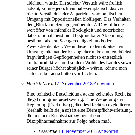
ablehnen würde. Ein solcher Versuch wäre freilich
riskant, könnte jedoch einmal exemplarisch das ver-
rückte Verständnis der Altparteien vom politischen
Umgang mit Oppositionellen bloßlegen. Das Verhalten
der „Blockparteien“ gegenüber der AfD wird heute
weit öfter von infantiler Bockigkeit und notorischer,
dabei rational meist nicht begründbarer Ablehnung
bestimmt als von Sachgerechtigkeit und/oder
Zweckdienlichkeit. Wenn diese im demokratischen
Umgang miteinander bislang eher unbekannten, höchst
fragwürdigen Gepflogenheiten nicht so entsetzlich
kontraproduktiv – und so dem Wohle des Landes sowie
seiner Bürger höchst abträglich – wären, könnte man
sich darüber ausschütten vor Lachen.
Hinrich Mock
12. November 2018
Antworten
Eine politische Entscheidung gegen geltendes Recht ist
illegal und grundgesetzwidrig. Eine Weigerung der
Regierung (Exekutive) geltendes Recht zu exekutieren
(deshalb heißt sie ja so) ist eine Dienstpflichtverletzung,
die in einem Rechtsstaat zwingend eine
Disziplinarmaßnahme zur Folge haben muß.
Lesebrille
14. November 2018
Antworten