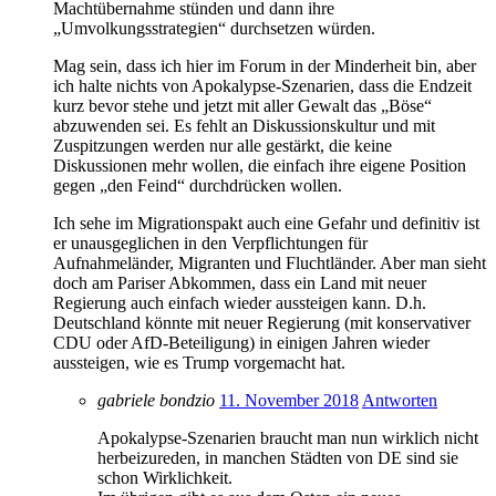
Machtübernahme stünden und dann ihre
„Umvolkungsstrategien“ durchsetzen würden.
Mag sein, dass ich hier im Forum in der Minderheit bin, aber
ich halte nichts von Apokalypse-Szenarien, dass die Endzeit
kurz bevor stehe und jetzt mit aller Gewalt das „Böse“
abzuwenden sei. Es fehlt an Diskussionskultur und mit
Zuspitzungen werden nur alle gestärkt, die keine
Diskussionen mehr wollen, die einfach ihre eigene Position
gegen „den Feind“ durchdrücken wollen.
Ich sehe im Migrationspakt auch eine Gefahr und definitiv ist
er unausgeglichen in den Verpflichtungen für
Aufnahmeländer, Migranten und Fluchtländer. Aber man sieht
doch am Pariser Abkommen, dass ein Land mit neuer
Regierung auch einfach wieder aussteigen kann. D.h.
Deutschland könnte mit neuer Regierung (mit konservativer
CDU oder AfD-Beteiligung) in einigen Jahren wieder
aussteigen, wie es Trump vorgemacht hat.
gabriele bondzio
11. November 2018
Antworten
Apokalypse-Szenarien braucht man nun wirklich nicht
herbeizureden, in manchen Städten von DE sind sie
schon Wirklichkeit.