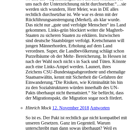
uns nach der Unterzeichnung nicht durchsetzbar.“…sie
werden sich wundern, Herr Meier, was in DE alles
rechtlich durchsetzbar ist. Wie war es denn mit der
Rückführungsanstrengung (Merkel), als klar wurde.
Das nicht nur „gute und verfolgte Menschen“ ins Land
gekommen. Links-grün blockiert weiter die Maghreb-
Staaten zu sicheren Staaten zu erklären. Inzwischen
sind deutsche Staatsbürger verfolgt. Kretschmann will
jungen Männerhorden, Erholung auf dem Land
verordnen. Super, die Landbevölkerung schlägt schon
Purzelbäume ob der Mehr- Bereicherung. In Hessen ist
nach der Wahl noch nicht s in Sack und Tüten. Könnte
auch eine Links-Ampel werden. Launert, ihres
Zeichens CSU-Bundestagsabgeordnete und ehemalige
Staatsanwältin, kennt mit Sicherheit die Gefahren der
Einwanderung.“Die Risiken, wie Kriminalität bis hin
zu den Sozialstrukturen würden innerhalb des UN-
Pakts überhaupt nicht thematisiert.“ Sie befürcht, dass
der Migrationspakt, die Migration sogar noch fördert.
Hinrich Mock
12. November 2018
Antworten
So ist es. Der Pakt ist rechtlich gar nicht kompatibel mit
unseren Gesetzen. Ganz im Gegenteil. Warum
unterschreibt man dann sowas überhaupt? Weil es