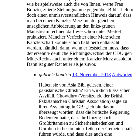
wie beispielsweise auch die von Ihnen, werte Frau
Bonzio, zitierte Stellungnahme gegenüber Bild – liefern
doch einen unmissverständlichen Hinweis darauf, dass
man bei einem Kanzler Merz mit der gleichen
unsäglichen Anbiederung an den links-grünen
Mainstream rechnen darf wie schon unter Merkel
praktiziert. Mancher Verfechter einer Merz’schen
Kanzlerschaft könnte schon bald herb enttäuscht
werden, nämlich dann, wenn er feststellen muss, dass
der ersehnte deutliche Richtungswechsel der CDU gen
Mitte-Rechts auch unter einem Kanzler Merz ausbleibt.
Dann ist guter Rat teuer als je zuvor.
gabriele bondzio
13. November 2018
Antworten
Haben sie von Asia Bibi gelesen, einer
pakistanische Christin? Ein wirklich klassischer
Asylfall. Chowdhry (Vorsitzende der British
Pakistanischen Christian Association) sagte zu
ihren Asylantrag in GB: „Ich bin davon
überzeugt worden, dass die britische Regierung
Bedenken hatte, dass ihr Umzug nach
Großbritannien zu Sicherheitsbedenken und
Unruhen in bestimmten Teilen der Gemeinschaft
führen würde, und dass dies auch eine