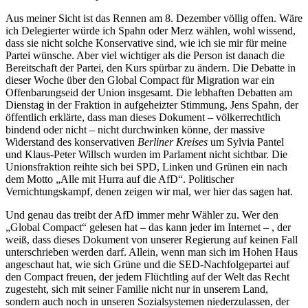
Aus meiner Sicht ist das Rennen am 8. Dezember völlig offen. Wäre
ich Delegierter würde ich Spahn oder Merz wählen, wohl wissend,
dass sie nicht solche Konservative sind, wie ich sie mir für meine
Partei wünsche. Aber viel wichtiger als die Person ist danach die
Bereitschaft der Partei, den Kurs spürbar zu ändern. Die Debatte in
dieser Woche über den Global Compact für Migration war ein
Offenbarungseid der Union insgesamt. Die lebhaften Debatten am
Dienstag in der Fraktion in aufgeheizter Stimmung, Jens Spahn, der
öffentlich erklärte, dass man dieses Dokument – völkerrechtlich
bindend oder nicht – nicht durchwinken könne, der massive
Widerstand des konservativen
Berliner Kreises
um Sylvia Pantel
und Klaus-Peter Willsch wurden im Parlament nicht sichtbar. Die
Unionsfraktion reihte sich bei SPD, Linken und Grünen ein nach
dem Motto „Alle mit Hurra auf die AfD“. Politischer
Vernichtungskampf, denen zeigen wir mal, wer hier das sagen hat.
Und genau das treibt der AfD immer mehr Wähler zu. Wer den
„Global Compact“ gelesen hat – das kann jeder im Internet – , der
weiß, dass dieses Dokument von unserer Regierung auf keinen Fall
unterschrieben werden darf. Allein, wenn man sich im Hohen Haus
angeschaut hat, wie sich Grüne und die SED-Nachfolgepartei auf
den Compact freuen, der jedem Flüchtling auf der Welt das Recht
zugesteht, sich mit seiner Familie nicht nur in unserem Land,
sondern auch noch in unseren Sozialsystemen niederzulassen, der