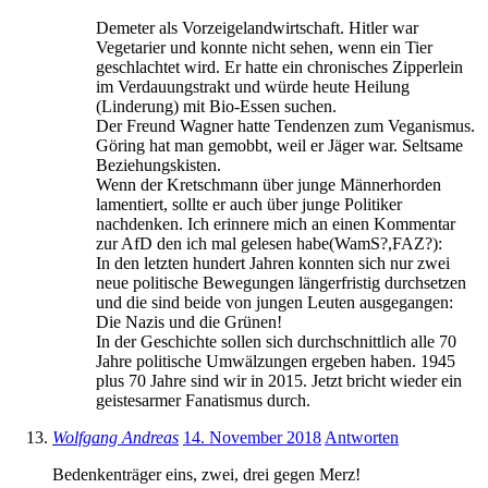
Demeter als Vorzeigelandwirtschaft. Hitler war
Vegetarier und konnte nicht sehen, wenn ein Tier
geschlachtet wird. Er hatte ein chronisches Zipperlein
im Verdauungstrakt und würde heute Heilung
(Linderung) mit Bio-Essen suchen.
Der Freund Wagner hatte Tendenzen zum Veganismus.
Göring hat man gemobbt, weil er Jäger war. Seltsame
Beziehungskisten.
Wenn der Kretschmann über junge Männerhorden
lamentiert, sollte er auch über junge Politiker
nachdenken. Ich erinnere mich an einen Kommentar
zur AfD den ich mal gelesen habe(WamS?,FAZ?):
In den letzten hundert Jahren konnten sich nur zwei
neue politische Bewegungen längerfristig durchsetzen
und die sind beide von jungen Leuten ausgegangen:
Die Nazis und die Grünen!
In der Geschichte sollen sich durchschnittlich alle 70
Jahre politische Umwälzungen ergeben haben. 1945
plus 70 Jahre sind wir in 2015. Jetzt bricht wieder ein
geistesarmer Fanatismus durch.
Wolfgang Andreas
14. November 2018
Antworten
Bedenkenträger eins, zwei, drei gegen Merz!