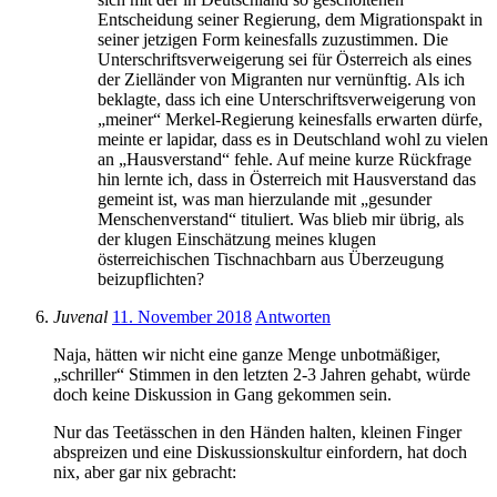
Entscheidung seiner Regierung, dem Migrationspakt in
seiner jetzigen Form keinesfalls zuzustimmen. Die
Unterschriftsverweigerung sei für Österreich als eines
der Zielländer von Migranten nur vernünftig. Als ich
beklagte, dass ich eine Unterschriftsverweigerung von
„meiner“ Merkel-Regierung keinesfalls erwarten dürfe,
meinte er lapidar, dass es in Deutschland wohl zu vielen
an „Hausverstand“ fehle. Auf meine kurze Rückfrage
hin lernte ich, dass in Österreich mit Hausverstand das
gemeint ist, was man hierzulande mit „gesunder
Menschenverstand“ tituliert. Was blieb mir übrig, als
der klugen Einschätzung meines klugen
österreichischen Tischnachbarn aus Überzeugung
beizupflichten?
Juvenal
11. November 2018
Antworten
Naja, hätten wir nicht eine ganze Menge unbotmäßiger,
„schriller“ Stimmen in den letzten 2-3 Jahren gehabt, würde
doch keine Diskussion in Gang gekommen sein.
Nur das Teetässchen in den Händen halten, kleinen Finger
abspreizen und eine Diskussionskultur einfordern, hat doch
nix, aber gar nix gebracht: