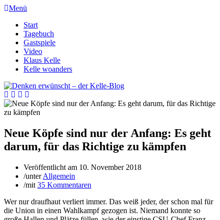
Menü
Start
Tagebuch
Gastspiele
Video
Klaus Kelle
Kelle woanders
Neue Köpfe sind nur der Anfang: Es geht
darum, für das Richtige zu kämpfen
Veröffentlicht am
10. November 2018
/
unter
Allgemein
/
mit
35 Kommentaren
Wer nur draufhaut verliert immer. Das weiß jeder, der schon mal für
die Union in einen Wahlkampf gezogen ist. Niemand konnte so
große Hallen und Plätze füllen, wie der einstige CSU-Chef Franz-