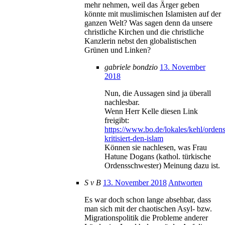
mehr nehmen, weil das Ärger geben
könnte mit muslimischen Islamisten auf der
ganzen Welt? Was sagen denn da unsere
christliche Kirchen und die christliche
Kanzlerin nebst den globalistischen
Grünen und Linken?
gabriele bondzio
13. November
2018
Nun, die Aussagen sind ja überall
nachlesbar.
Wenn Herr Kelle diesen Link
freigibt:
https://www.bo.de/lokales/kehl/orden
kritisiert-den-islam
Können sie nachlesen, was Frau
Hatune Dogans (kathol. türkische
Ordensschwester) Meinung dazu ist.
S v B
13. November 2018
Antworten
Es war doch schon lange absehbar, dass
man sich mit der chaotischen Asyl- bzw.
Migrationspolitik die Probleme anderer