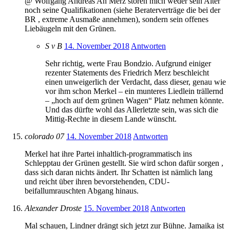
@ Wolfgang Andreas An Merz stören mich weder sein Alter
noch seine Qualifikationen (siehe Beraterverträge die bei der
BR , extreme Ausmaße annehmen), sondern sein offenes
Liebäugeln mit den Grünen.
S v B
14. November 2018
Antworten
Sehr richtig, werte Frau Bondzio. Aufgrund einiger
rezenter Statements des Friedrich Merz beschleicht
einen unweigerlich der Verdacht, dass dieser, genau wie
vor ihm schon Merkel – ein munteres Liedlein trällernd
– „hoch auf dem grünen Wagen“ Platz nehmen könnte.
Und das dürfte wohl das Allerletzte sein, was sich die
Mittig-Rechte in diesem Lande wünscht.
colorado 07
14. November 2018
Antworten
Merkel hat ihre Partei inhaltlich-programmatisch ins
Schlepptau der Grünen gestellt. Sie wird schon dafür sorgen ,
dass sich daran nichts ändert. Ihr Schatten ist nämlich lang
und reicht über ihren bevorstehenden, CDU-
beifallumrauschten Abgang hinaus.
Alexander Droste
15. November 2018
Antworten
Mal schauen, Lindner drängt sich jetzt zur Bühne. Jamaika ist