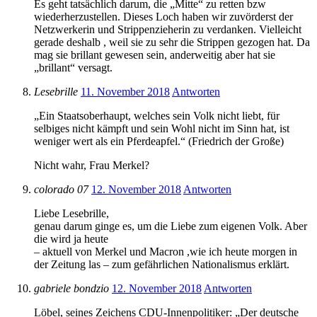
Es geht tatsächlich darum, die „Mitte“ zu retten bzw
wiederherzustellen. Dieses Loch haben wir zuvörderst der
Netzwerkerin und Strippenzieherin zu verdanken. Vielleicht
gerade deshalb , weil sie zu sehr die Strippen gezogen hat. Da
mag sie brillant gewesen sein, anderweitig aber hat sie
„brillant“ versagt.
Lesebrille
11. November 2018
Antworten
„Ein Staatsoberhaupt, welches sein Volk nicht liebt, für
selbiges nicht kämpft und sein Wohl nicht im Sinn hat, ist
weniger wert als ein Pferdeapfel.“ (Friedrich der Große)
Nicht wahr, Frau Merkel?
colorado 07
12. November 2018
Antworten
Liebe Lesebrille,
genau darum ginge es, um die Liebe zum eigenen Volk. Aber
die wird ja heute
– aktuell von Merkel und Macron ,wie ich heute morgen in
der Zeitung las – zum gefährlichen Nationalismus erklärt.
gabriele bondzio
12. November 2018
Antworten
Löbel, seines Zeichens CDU-Innenpolitiker: „Der deutsche