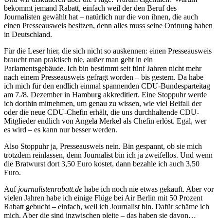
bekommt jemand Rabatt, einfach weil der den Beruf des
Journalisten gewählt hat – natürlich nur die von ihnen, die auch
einen Presseausweis besitzen, denn alles muss seine Ordnung haben
in Deutschland.
Für die Leser hier, die sich nicht so auskennen: einen Presseausweis
braucht man praktisch nie, außer man geht in ein
Parlamentsgebäude. Ich bin bestimmt seit fünf Jahren nicht mehr
nach einem Presseausweis gefragt worden – bis gestern. Da habe
ich mich für den endlich einmal spannenden CDU-Bundesparteitag
am 7./8. Dezember in Hamburg akkreditiert. Eine Stoppuhr werde
ich dorthin mitnehmen, um genau zu wissen, wie viel Beifall der
oder die neue CDU-Chefin erhält, die uns durchhaltende CDU-
Mitglieder endlich von Angela Merkel als Chefin erlöst. Egal, wer
es wird – es kann nur besser werden.
Also Stoppuhr ja, Presseausweis nein. Bin gespannt, ob sie mich
trotzdem reinlassen, denn Journalist bin ich ja zweifellos. Und wenn
die Bratwurst dort 3,50 Euro kostet, dann bezahle ich auch 3,50
Euro.
Auf
journalistenrabatt.de
habe ich noch nie etwas gekauft. Aber vor
vielen Jahren habe ich einige Flüge bei Air Berlin mit 50 Prozent
Rabatt gebucht – einfach, weil ich Journalist bin. Dafür schäme ich
mich. Aber die sind inzwischen pleite – das haben sie davon…