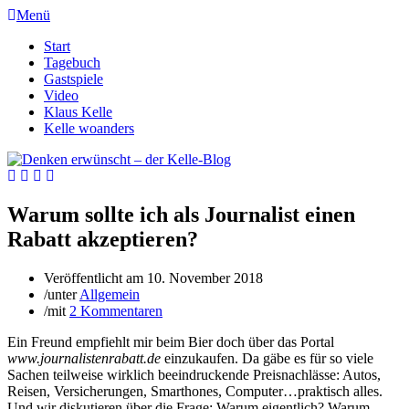
Menü
Start
Tagebuch
Gastspiele
Video
Klaus Kelle
Kelle woanders
Warum sollte ich als Journalist einen
Rabatt akzeptieren?
Veröffentlicht am
10. November 2018
/
unter
Allgemein
/
mit
2 Kommentaren
Ein Freund empfiehlt mir beim Bier doch über das Portal
www.journalistenrabatt.de
einzukaufen. Da gäbe es für so viele
Sachen teilweise wirklich beeindruckende Preisnachlässe: Autos,
Reisen, Versicherungen, Smarthones, Computer…praktisch alles.
Und wir diskutieren über die Frage: Warum eigentlich? Warum