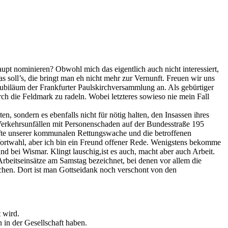
t nominieren? Obwohl mich das eigentlich auch nicht interessiert,
s soll’s, die bringt man eh nicht mehr zur Vernunft. Freuen wir uns
 Jubiläum der Frankfurter Paulskirchversammlung an. Als gebürtiger
rch die Feldmark zu radeln. Wobei letzteres sowieso nie mein Fall
, sondern es ebenfalls nicht für nötig halten, den Insassen ihres
Verkehrsunfällen mit Personenschaden auf der Bundesstraße 195
räfte unserer kommunalen Rettungswache und die betroffenen
 Wortwahl, aber ich bin ein Freund offener Rede. Wenigstens bekomme
 bei Wismar. Klingt lauschig,ist es auch, macht aber auch Arbeit.
Arbeitseinsätze am Samstag bezeichnet, bei denen vor allem die
en. Dort ist man Gottseidank noch verschont von den
 wird.
 in der Gesellschaft haben.