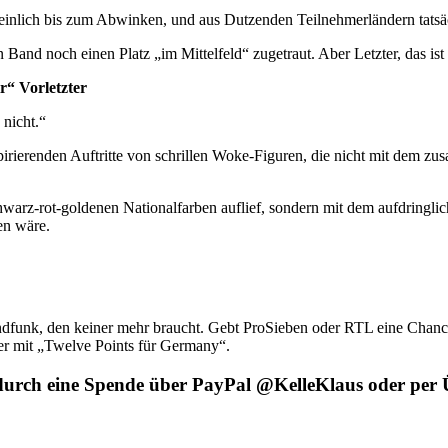
 peinlich bis zum Abwinken, und aus Dutzenden Teilnehmerländern tatsäc
and noch einen Platz „im Mittelfeld“ zugetraut. Aber Letzter, das ist n
r“ Vorletzter
nicht.“
spirierenden Auftritte von schrillen Woke-Figuren, die nicht mit dem z
schwarz-rot-goldenen Nationalfarben auflief, sondern mit dem aufdrin
en wäre.
nk, den keiner mehr braucht. Gebt ProSieben oder RTL eine Chance,
er mit „Twelve Points für Germany“.
eit durch eine Spende über PayPal @KelleKlaus oder 