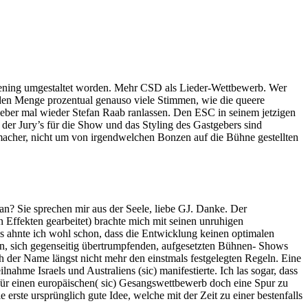
ppening umgestaltet worden. Mehr CSD als Lieder-Wettbewerb. Wer
nden Menge prozentual genauso viele Stimmen, wie die queere
ieber mal wieder Stefan Raab ranlassen. Den ESC in seinem jetzigen
 der Jury’s für die Show und das Styling des Gastgebers sind
ermacher, nicht um von irgendwelchen Bonzen auf die Bühne gestellten
an? Sie sprechen mir aus der Seele, liebe GJ. Danke. Der
 Effekten gearbeitet) brachte mich mit seinen unruhigen
ahnte ich wohl schon, dass die Entwicklung keinen optimalen
len, sich gegenseitig übertrumpfenden, aufgesetzten Bühnen- Shows
ch der Name längst nicht mehr den einstmals festgelegten Regeln. Eine
ilnahme Israels und Australiens (sic) manifestierte. Ich las sogar, dass
 für einen europäischen( sic) Gesangswettbewerb doch eine Spur zu
 erste ursprünglich gute Idee, welche mit der Zeit zu einer bestenfalls