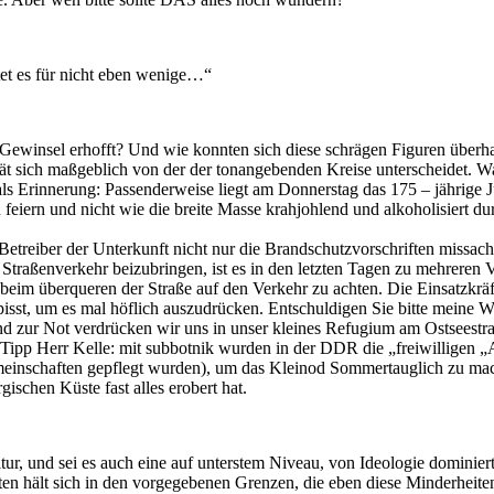
et es für nicht eben wenige…“
winsel erhofft? Und wie konnten sich diese schrägen Figuren überhaup
tät sich maßgeblich von der der tonangebenden Kreise unterscheidet. Wa
o als Erinnerung: Passenderweise liegt am Donnerstag das 175 – jährige
 feiern und nicht wie die breite Masse krahjohlend und alkoholisiert du
treiber der Unterkunft nicht nur die Brandschutzvorschriften missachten
raßenverkehr beizubringen, ist es in den letzten Tagen zu mehreren 
, beim überqueren der Straße auf den Verkehr zu achten. Die Einsatzk
pisst, um es mal höflich auszudrücken. Entschuldigen Sie bitte meine
 zur Not verdrücken wir uns in unser kleines Refugium am Ostseestrand
 Tipp Herr Kelle: mit subbotnik wurden in der DDR die „freiwilligen „
inschaften gepflegt wurden), um das Kleinod Sommertauglich zu mach
schen Küste fast alles erobert hat.
ur, und sei es auch eine auf unterstem Niveau, von Ideologie dominiert
n hält sich in den vorgegebenen Grenzen, die eben diese Minderheiten