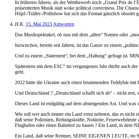
In früheren Jahren, als der Wettbewerb noch „Grand Prix de l
präsentierten Musik statt woke political correctness. Die Chan
Hüpf-/Träller-/Politshow hat sich das Format gänzlich obsolet 
H.K.
15. Mai 2023
Antworten
Das Musikspektakel, ob nun mit dem „alten“ Namen oder „moderni
Inzwischen, bereits seit Jahren, ist das Ganze zu einem „polit
Und zu einem „Statement“, bei dem „Haltung“ gefragt ist. 
Spätestens mit dem ESC“ im vergangenen Jahr dürfte auch der L
geht.
2022 hätte die Ukraine auch einen brummenden Teddybär mit H
Und Deutschland ? „Deutschland schafft sich ab“ – nicht erst, se
Dieses Land ist endgültig auf dem absteigenden Ast. Und was v
Wie soll wer auch immer ein Land ernst nehmen, das es nicht ei
daß seine Polizisten, Rettungskräfte, Notärzte, Feuerwehrleute
Flughafen oder einen Bahnhof zu bauen ? Ein Land, in dem NI
Ein Land, daß seine Rentner, SEINE EIGENEN LEUTE, im Stich l