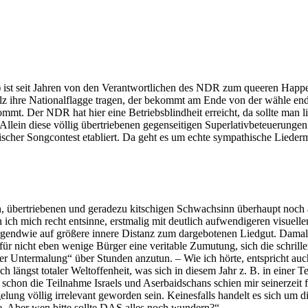
ade) ist seit Jahren von den Verantwortlichen des NDR zum queeren Ha
olz ihre Nationalflagge tragen, der bekommt am Ende von der wähle e
mt. Der NDR hat hier eine Betriebsblindheit erreicht, da sollte man l
Allein diese völlig übertriebenen gegenseitigen Superlativbeteuerungen
päischer Songcontest etabliert. Da geht es um echte sympathische Lied
ten, übertriebenen und geradezu kitschigen Schwachsinn überhaupt noch 
ch mich recht entsinne, erstmalig mit deutlich aufwendigeren visuellen
ndwie auf größere innere Distanz zum dargebotenen Liedgut. Damals 
für nicht eben wenige Bürger eine veritable Zumutung, sich die schril
cher Untermalung“ über Stunden anzutun. – Wie ich hörte, entspricht au
ich längst totaler Weltoffenheit, was sich in diesem Jahr z. B. in einer Te
, schon die Teilnahme Israels und Aserbaidschans schien mir seinerzeit
lung völlig irrelevant geworden sein. Keinesfalls handelt es sich um die
e. Aber wen bitte sollte DAS alles noch wundern?“