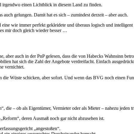
nd irgendwo einen Lichtblick in diesem Land zu finden.
 auch gelungen. Damit hat es sich – zumindest derzeit – aber auch.
l eine wie immer perfekt gekleidete und überaus logisch und intellige
 es mir doch gleich wieder besser …
che, aber auch in der PnP gelesen, dass die von Habecks Wahnsinn betr
bilien hat sich die Zahl der Angebote verdreifacht. Einfach ausgedrüc
e vernichtet.
n die Wüste schicken, aber sofort. Und wenn das BVG noch einen Funk
n“, die – ob als Eigentümer, Vermieter oder als Mieter – nahezu jeden tri
„Reform“, deren Ausmaß noch gar nicht abzusehen ist.
rfassungsgericht „angestoßen“.
d ein einziges ungerechtes Durcheinander herrscht.