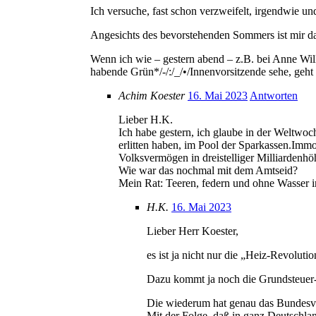
Ich versuche, fast schon verzweifelt, irgendwie u
Angesichts des bevorstehenden Sommers ist mir das
Wenn ich wie – gestern abend – z.B. bei Anne Wil
habende Grün*/-/:/_/•/Innenvorsitzende sehe, geht
Achim Koester
16. Mai 2023
Antworten
Lieber H.K.
Ich habe gestern, ich glaube in der Weltwo
erlitten haben, im Pool der Sparkassen.Immo
Volksvermögen in dreistelliger Milliardenhöh
Wie war das nochmal mit dem Amtseid?
Mein Rat: Teeren, federn und ohne Wasser i
H.K.
16. Mai 2023
Lieber Herr Koester,
es ist ja nicht nur die „Heiz-Revolutio
Dazu kommt ja noch die Grundsteuer-
Die wiederum hat genau das Bundesve
Mit der Folge, daß in ganz Deutschlan