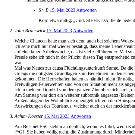
S v B
15. Mai 2023
Antworten
Korr. etwa mittig: „Und, SIEHE DA, heute bedeut
John Brunswick
15. Mai 2023
Antworten
Welche Chancen hatte man sich denn auch bei solchem Woke- Ge
ich sehe mich nur mal wieder bestätigt, dass meine Lebensreali
auf eine kurze Arbeitswoche, das ist viel zielführender. Mal s
Preuße sehe ich mich in der Pflicht, diesen Tag entsprechend zu
war.
Mal was Neues zur causa Flüchtlingsunterkunft Sumte. Da die Be
Gulags die nötigsten Grundlagen zum Benehmen im deutschen St
gekommen. Die Herrschaften halten es nämlich nicht für nötig
Freiwilligen Feuerwehren sind von der Situation mehr als ange
ich in meinem Domizil von dem ganzen Zinnober nichts mit, und
Am Samstag war dort ein weiterer subbotnik angesetzt (kleiner
Außenanlagen der Wohnblöcke unentgeltlich von den Hausgeme
Auswirkungen des Tourismus, welcher auch an der mecklenburgi
Achim Koester
15. Mai 2023
Antworten
Am Beispiel ESC sieht man deutlich, wohin es führt, wenn Kult
@GJ: Sie haben völlig recht, die Zustimmung durch Minderheite