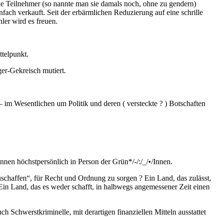
ie Teilnehmer (so nannte man sie damals noch, ohne zu gendern)
fach verkauft. Seit der erbärmlichen Reduzierung auf eine schrille
ler wird es freuen.
ttelpunkt.
ger-Gekreisch mutiert.
 im Wesentlichen um Politik und deren ( versteckte ? ) Botschaften
nen höchstpersönlich in Person der Grün*/-/:/_/•/Innen.
uschaffen“, für Recht und Ordnung zu sorgen ? Ein Land, das zulässt,
 Ein Land, das es weder schafft, in halbwegs angemessener Zeit einen
chwerstkriminelle, mit derartigen finanziellen Mitteln ausstattet