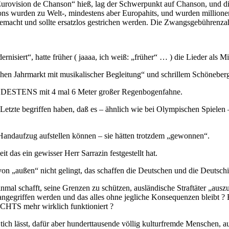
’Eurovision de Chanson“ hieß, lag der Schwerpunkt auf Chanson, und d
sons wurden zu Welt-, mindestens aber Europahits, und wurden millionen
gemacht und sollte ersatzlos gestrichen werden. Die Zwangsgebührenzah
siert“, hatte früher ( jaaaa, ich weiß: „früher“ … ) die Lieder als Mi
ischen Jahrmarkt mit musikalischer Begleitung“ und schrillem Schöneber
MINDESTENS mit 4 mal 6 Meter großer Regenbogenfahne.
etzte begriffen haben, daß es – ähnlich wie bei Olympischen Spielen –
andaufzug aufstellen können – sie hätten trotzdem „gewonnen“.
it das ein gewisser Herr Sarrazin festgestellt hat.
on „außen“ nicht gelingt, das schaffen die Deutschen und die Deutschin
nmal schafft, seine Grenzen zu schützen, ausländische Straftäter „ausz
 angegriffen werden und das alles ohne jegliche Konsequenzen bleibt ?
CHTS mehr wirklich funktioniert ?
ässt, dafür aber hunderttausende völlig kulturfremde Menschen, auch S