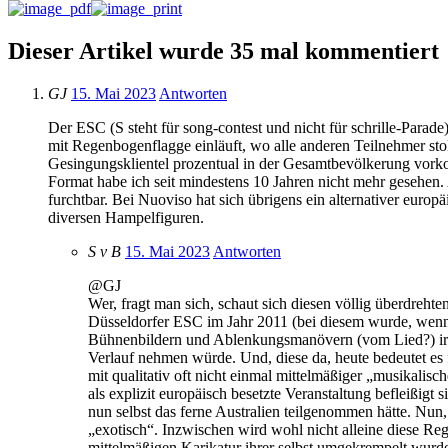
Dieser Artikel wurde 35 mal kommentiert
GJ
15. Mai 2023
Antworten
Der ESC (S steht für song-contest und nicht für schrille-Par
mit Regenbogenflagge einläuft, wo alle anderen Teilnehmer st
Gesingungsklientel prozentual in der Gesamtbevölkerung vorkom
Format habe ich seit mindestens 10 Jahren nicht mehr gesehen. 
furchtbar. Bei Nuoviso hat sich übrigens ein alternativer euro
diversen Hampelfiguren.
S v B
15. Mai 2023
Antworten
@GJ
Wer, fragt man sich, schaut sich diesen völlig überdreh
Düsseldorfer ESC im Jahr 2011 (bei diesem wurde, wenn i
Bühnenbildern und Ablenkungsmanövern (vom Lied?) irge
Verlauf nehmen würde. Und, diese da, heute bedeutet es 
mit qualitativ oft nicht einmal mittelmäßiger „musikalis
als explizit europäisch besetzte Veranstaltung befleißigt s
nun selbst das ferne Australien teilgenommen hätte. Nun
„exotisch“. Inzwischen wird wohl nicht alleine diese Rege
mittelmäßigen Karikatur ihrer selbst umgekrempelt wurd