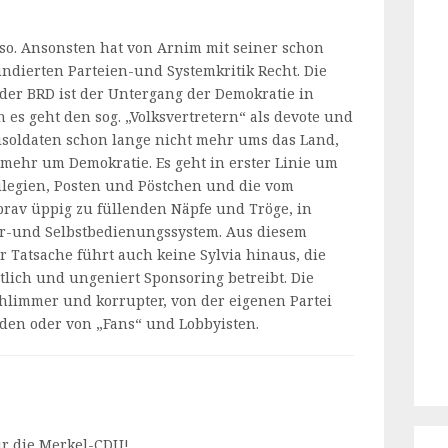
so. Ansonsten hat von Arnim mit seiner schon
ndierten Parteien-und Systemkritik Recht. Die
 der BRD ist der Untergang der Demokratie in
 es geht den sog. „Volksvertretern“ als devote und
eisoldaten schon lange nicht mehr ums das Land,
l mehr um Demokratie. Es geht in erster Linie um
vilegien, Posten und Pöstchen und die vom
 brav üppig zu füllenden Näpfe und Tröge, in
r-und Selbstbedienungssystem. Aus diesem
 Tatsache führt auch keine Sylvia hinaus, die
tlich und ungeniert Sponsoring betreibt. Die
schlimmer und korrupter, von der eigenen Partei
rden oder von „Fans“ und Lobbyisten.
ür die Merkel-CDU!