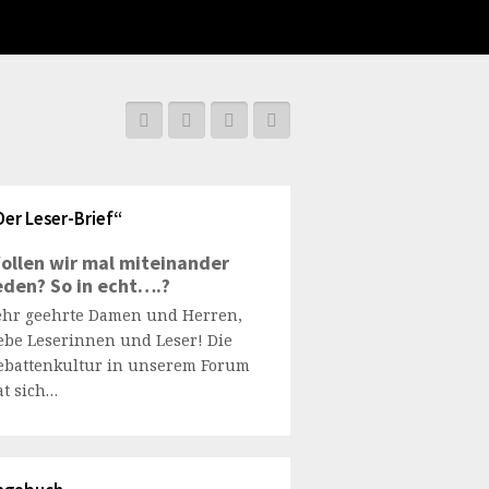
Der Leser-Brief“
ollen wir mal miteinander
eden? So in echt….?
ehr geehrte Damen und Herren,
iebe Leserinnen und Leser! Die
ebattenkultur in unserem Forum
at sich…