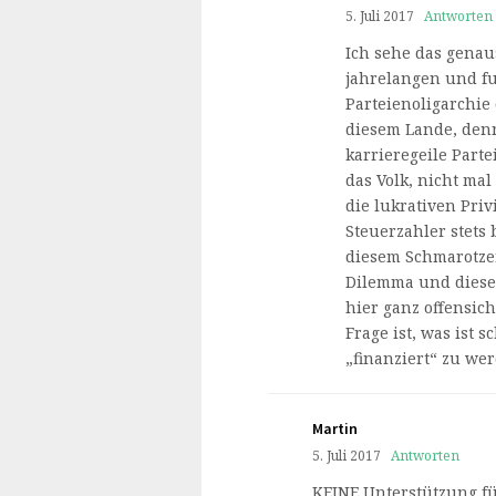
5. Juli 2017
Antworten
Ich sehe das genau
jahrelangen und fu
Parteienoligarchie
diesem Lande, denn
karrieregeile Part
das Volk, nicht ma
die lukrativen Pri
Steuerzahler stets
diesem Schmarotze
Dilemma und dieser
hier ganz offensich
Frage ist, was ist 
„finanziert“ zu we
Martin
5. Juli 2017
Antworten
KEINE Unterstützung f