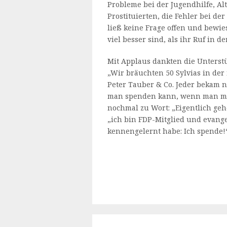
Probleme bei der Jugendhilfe, Al
Prostituierten, die Fehler bei d
ließ keine Frage offen und bewies
viel besser sind, als ihr Ruf in d
Mit Applaus dankten die Unterstüt
„Wir bräuchten 50 Sylvias in der
Peter Tauber & Co. Jeder bekam n
man spenden kann, wenn man möc
nochmal zu Wort: „Eigentlich gehö
„ich bin FDP-Mitglied und evangel
kennengelernt habe: Ich spende!