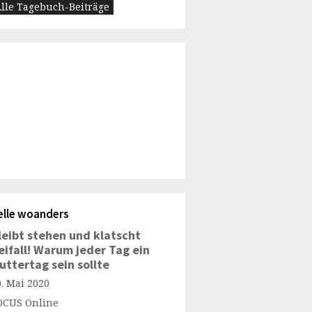
lle Tagebuch-Beiträge
elle woanders
leibt stehen und klatscht
eifall! Warum jeder Tag ein
uttertag sein sollte
0. Mai 2020
OCUS Online