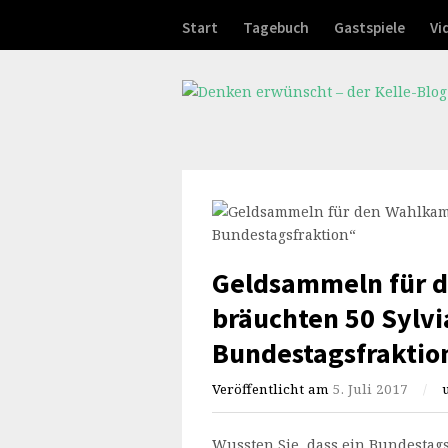
Start
Tagebuch
Gastspiele
Vi
Geldsammeln für 
bräuchten 50 Sylvi
Bundestagsfraktio
Veröffentlicht am
5. Juli 2017
/
Wussten Sie, dass ein Bundestag