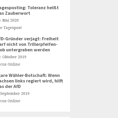
agesposting: Toleranz heißt
as Zauberwort
0. Mai 2020
ie Tagespost
fD-Gründer verjagt: Freiheit
arf nicht von Trillerpfeifen-
ob untergraben werden
9. Oktober 2019
ocus Online
lare Wähler-Botschaft: Wenn
achsen links regiert wird, hilft
as der AfD
. September 2019
ocus Online