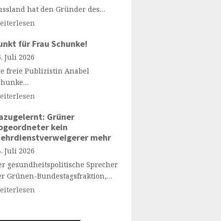
ussland hat den Gründer des…
eiterlesen
unkt für Frau Schunke!
. Juli 2026
e freie Publizistin Anabel
chunke…
eiterlesen
azugelernt: Grüner
bgeordneter kein
ehrdienstverweigerer mehr
. Juli 2026
er gesundheitspolitische Sprecher
er Grünen-Bundestagsfraktion,…
eiterlesen