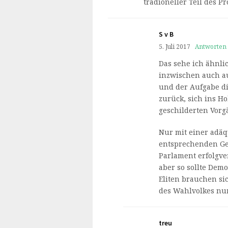
tradioneller Teil des P
S v B
5. Juli 2017
Antworten
Das sehe ich ähnli
inzwischen auch au
und der Aufgabe di
zurück, sich ins H
geschilderten Vor
Nur mit einer adäq
entsprechenden Ge
Parlament erfolgve
aber so sollte Demo
Eliten brauchen si
des Wahlvolkes nu
treu