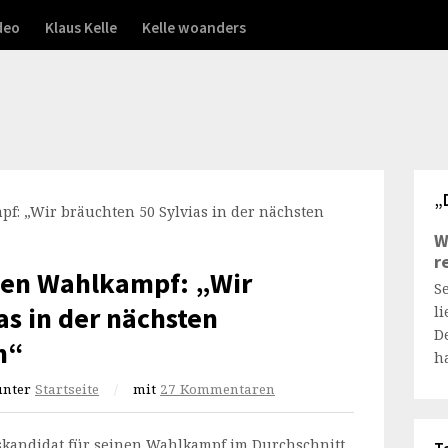
deo
Klaus Kelle
Kelle woanders
„
W
r
den Wahlkampf: „Wir
S
as in der nächsten
l
D
n“
h
unter
Startseite
/
mit
27 Kommentaren
skandidat für seinen Wahlkampf im Durchschnitt