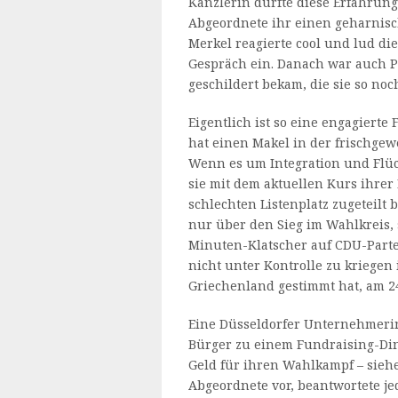
Kanzlerin durfte diese Erfahrung
Abgeordnete ihr einen geharnisch
Merkel reagierte cool und lud die
Gespräch ein. Danach war auch 
geschildert bekam, die sie so noc
Eigentlich ist so eine engagierte 
hat einen Makel in der frischgew
Wenn es um Integration und Flüc
sie mit dem aktuellen Kurs ihrer 
schlechten Listenplatz zugeteilt
nur über den Sieg im Wahlkreis, s
Minuten-Klatscher auf CDU-Partei
nicht unter Kontrolle zu kriegen
Griechenland gestimmt hat, am 24
Eine Düsseldorfer Unternehmeri
Bürger zu einem Fundraising-Din
Geld für ihren Wahlkampf – siehe 
Abgeordnete vor, beantwortete j