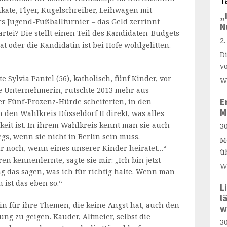
T
ate, Flyer, Kugelschreiber, Leihwagen mit
„
rs Jugend-Fußballturnier – das Geld zerrinnt
N
rtei? Die stellt einen Teil des Kandidaten-Budgets
2
at oder die Kandidatin ist bei Hofe wohlgelitten.
D
v
Sylvia Pantel (56), katholisch, fünf Kinder, vor
W
ge Unternehmerin, rutschte 2013 mehr aus
E
er Fünf-Prozenz-Hürde scheiterten, in den
M
den Wahlkreis Düsseldorf II direkt, was alles
keit ist. In ihrem Wahlkreis kennt man sie auch
30
gs, wenn sie nicht in Berlin sein muss.
M
ur noch, wenn eines unserer Kinder heiratet…“
ü
ren kennenlernte, sagte sie mir: „Ich bin jetzt
W
g das sagen, was ich für richtig halte. Wenn man
ist das eben so.“
L
l
erin für ihre Themen, die keine Angst hat, auch den
w
ung zu geigen. Kauder, Altmeier, selbst die
30