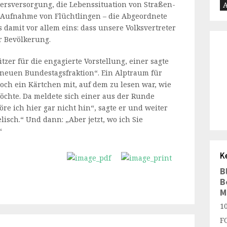
tersversorgung, die Lebenssituation von Straßen-
A
er Aufnahme von Flüchtlingen – die Abgeordnete
 damit vor allem eins: dass unsere Volksvertreter
er Bevölkerung.
zer für die engagierte Vorstellung, einer sagte
 neuen Bundestagsfraktion“. Ein Alptraum für
och ein Kärtchen mit, auf dem zu lesen war, wie
hte. Da meldete sich einer aus der Runde
re ich hier gar nicht hin“, sagte er und weiter
isch.“ Und dann: „Aber jetzt, wo ich Sie
“
K
B
B
M
1
F