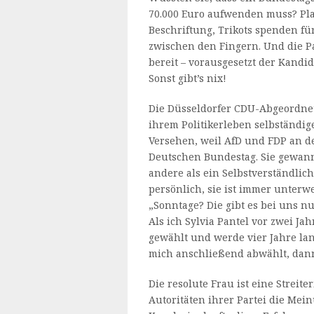
70.000 Euro aufwenden muss? Plak
Beschriftung, Trikots spenden fü
zwischen den Fingern. Und die Pa
bereit – vorausgesetzt der Kandid
Sonst gibt’s nix!
Die Düsseldorfer CDU-Abgeordnete 
ihrem Politikerleben selbständi
Versehen, weil AfD und FDP an d
Deutschen Bundestag. Sie gewann 
andere als ein Selbstverständlich
persönlich, sie ist immer unterwe
„Sonntage? Die gibt es bei uns n
Als ich Sylvia Pantel vor zwei Jah
gewählt und werde vier Jahre lan
mich anschließend abwählt, dann 
Die resolute Frau ist eine Streit
Autoritäten ihrer Partei die Mein