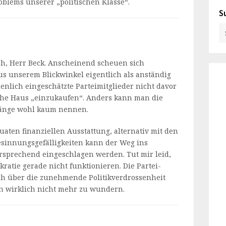
roblems unserer „politischen Klasse“.
S
ch, Herr Beck. Anscheinend scheuen sich
s unserem Blickwinkel eigentlich als anständig
enlich eingeschätzte Parteimitglieder nicht davor
ohe Haus „einzukaufen“. Anders kann man die
gänge wohl kaum nennen.
uaten finanziellen Ausstattung, alternativ mit den
sinnungsgefälligkeiten kann der Weg ins
rsprechend eingeschlagen werden. Tut mir leid,
kratie gerade nicht funktionieren. Die Partei-
ch über die zunehmende Politikverdrossenheit
n wirklich nicht mehr zu wundern.