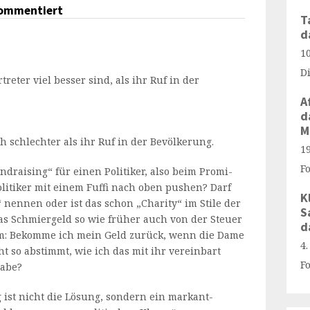
kommentiert
T
d
1
D
reter viel besser sind, als ihr Ruf in der
A
d
M
h schlechter als ihr Ruf in der Bevölkerung.
1
F
undraising“ für einen Politiker, also beim Promi-
litiker mit einem Fuffi nach oben pushen? Darf
K
nennen oder ist das schon „Charity“ im Stile der
S
s Schmiergeld so wie früher auch von der Steuer
d
em: Bekomme ich mein Geld zurück, wenn die Dame
4
t so abstimmt, wie ich das mit ihr vereinbart
F
habe?
 ist nicht die Lösung, sondern ein markant-