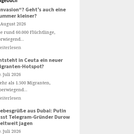
agebuch
Invasion“? Geht’s auch eine
ummer kleiner?
. August 2026
ie rund 60.000 Flüchtlinge,
orwiegend…
eiterlesen
ntsteht in Ceuta ein neuer
igranten-Hotspot?
. Juli 2026
ehr als 1.500 Migranten,
berwiegend…
eiterlesen
iebesgrüße aus Dubai: Putin
ässt Telegram-Gründer Durow
eltweit jagen
. Juli 2026