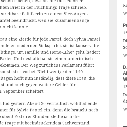
 schon machen, etwa als die Düsseldorfer
R
ten Brief in der Flüchtlings-Frage schrieb.
W
 streitbare Politikerin zu einem Vier-Augen-
Pantel beeindruckt, weil sie Zusammenhänge
P
h nicht kannte.
15
Frau eine Zierde für jede Partei, doch Sylvia Pantel
Di
endeten modernen Volkspartei: sie ist konservativ.
S
htlinge, um Familie und Homo-„Ehe“ geht, hadert
W
Partei. Und deshalb hat sie einen unterirdisch
 bekommen. Der Weg zurück ins Parlament führt
D
onst ist es vorbei. Nicht wenige der 11:40-
A
tagen hofft nun inständig, dass diese Frau, die
W
 ist und auch gegen weitere Gelder für
13
. September scheitert.
D
d
n lud gestern Abend 20 vermutlich wohlhabende
W
ner für Sylvia Pantel ein, denn die braucht noch
oben! Fast drei Stunden stellte sich die
ede Frage mit beeindruckendem Sachverstand.