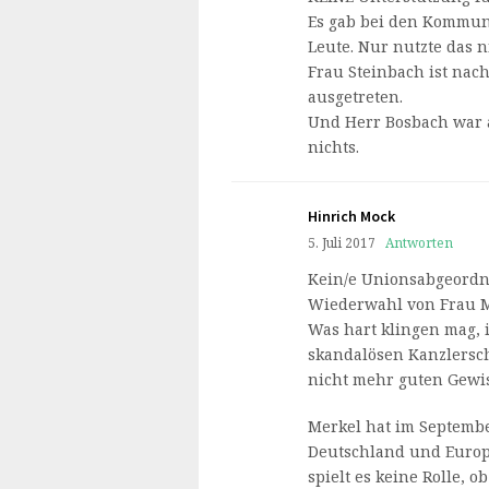
Es gab bei den Kommun
Leute. Nur nutzte das n
Frau Steinbach ist nac
ausgetreten.
Und Herr Bosbach war a
nichts.
Hinrich Mock
5. Juli 2017
Antworten
Kein/e Unionsabgeordne
Wiederwahl von Frau Me
Was hart klingen mag, 
skandalösen Kanzlersch
nicht mehr guten Gewi
Merkel hat im Septembe
Deutschland und Europ
spielt es keine Rolle, 