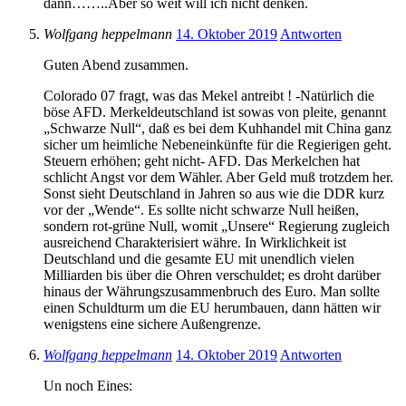
dann……..Aber so weit will ich nicht denken.
Wolfgang heppelmann
14. Oktober 2019
Antworten
Guten Abend zusammen.
Colorado 07 fragt, was das Mekel antreibt ! -Natürlich die
böse AFD. Merkeldeutschland ist sowas von pleite, genannt
„Schwarze Null“, daß es bei dem Kuhhandel mit China ganz
sicher um heimliche Nebeneinkünfte für die Regierigen geht.
Steuern erhöhen; geht nicht- AFD. Das Merkelchen hat
schlicht Angst vor dem Wähler. Aber Geld muß trotzdem her.
Sonst sieht Deutschland in Jahren so aus wie die DDR kurz
vor der „Wende“. Es sollte nicht schwarze Null heißen,
sondern rot-grüne Null, womit „Unsere“ Regierung zugleich
ausreichend Charakterisiert währe. In Wirklichkeit ist
Deutschland und die gesamte EU mit unendlich vielen
Milliarden bis über die Ohren verschuldet; es droht darüber
hinaus der Währungszusammenbruch des Euro. Man sollte
einen Schuldturm um die EU herumbauen, dann hätten wir
wenigstens eine sichere Außengrenze.
Wolfgang heppelmann
14. Oktober 2019
Antworten
Un noch Eines: