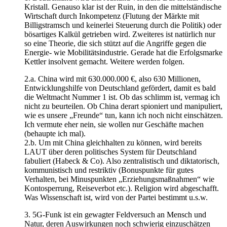
Kristall. Genauso klar ist der Ruin, in den die mittelständische
Wirtschaft durch Inkompetenz (Flutung der Märkte mit
Billigstramsch und keinerlei Steuerung durch die Politik) oder
bösartiges Kalkül getrieben wird. Zweiteres ist natürlich nur
so eine Theorie, die sich stützt auf die Angriffe gegen die
Energie- wie Mobilitätsindustrie. Gerade hat die Erfolgsmarke
Kettler insolvent gemacht. Weitere werden folgen.
2.a. China wird mit 630.000.000 €, also 630 Millionen,
Entwicklungshilfe von Deutschland gefördert, damit es bald
die Weltmacht Nummer 1 ist. Ob das schlimm ist, vermag ich
nicht zu beurteilen. Ob China derart spioniert und manipuliert,
wie es unsere „Freunde“ tun, kann ich noch nicht einschätzen.
Ich vermute eher nein, sie wollen nur Geschäfte machen
(behaupte ich mal).
2.b. Um mit China gleichhalten zu können, wird bereits
LAUT über deren politisches System für Deutschland
fabuliert (Habeck & Co). Also zentralistisch und diktatorisch,
kommunistisch und restriktiv (Bonuspunkte für gutes
Verhalten, bei Minuspunkten „Erziehungsmaßnahmen“ wie
Kontosperrung, Reiseverbot etc.). Religion wird abgeschafft.
Was Wissenschaft ist, wird von der Partei bestimmt u.s.w.
3. 5G-Funk ist ein gewagter Feldversuch an Mensch und
Natur, deren Auswirkungen noch schwierig einzuschätzen