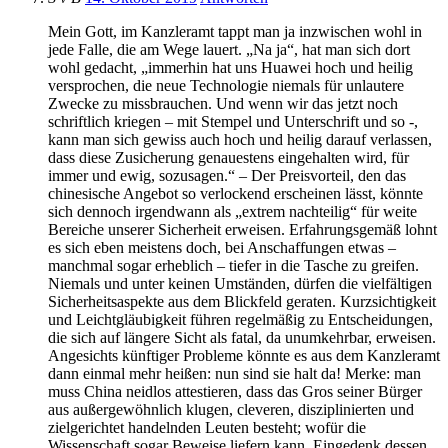
Mein Gott, im Kanzleramt tappt man ja inzwischen wohl in
jede Falle, die am Wege lauert. „Na ja“, hat man sich dort
wohl gedacht, „immerhin hat uns Huawei hoch und heilig
versprochen, die neue Technologie niemals für unlautere
Zwecke zu missbrauchen. Und wenn wir das jetzt noch
schriftlich kriegen – mit Stempel und Unterschrift und so -,
kann man sich gewiss auch hoch und heilig darauf verlassen,
dass diese Zusicherung genauestens eingehalten wird, für
immer und ewig, sozusagen.“ – Der Preisvorteil, den das
chinesische Angebot so verlockend erscheinen lässt, könnte
sich dennoch irgendwann als „extrem nachteilig“ für weite
Bereiche unserer Sicherheit erweisen. Erfahrungsgemäß lohnt
es sich eben meistens doch, bei Anschaffungen etwas –
manchmal sogar erheblich – tiefer in die Tasche zu greifen.
Niemals und unter keinen Umständen, dürfen die vielfältigen
Sicherheitsaspekte aus dem Blickfeld geraten. Kurzsichtigkeit
und Leichtgläubigkeit führen regelmäßig zu Entscheidungen,
die sich auf längere Sicht als fatal, da unumkehrbar, erweisen.
Angesichts künftiger Probleme könnte es aus dem Kanzleramt
dann einmal mehr heißen: nun sind sie halt da! Merke: man
muss China neidlos attestieren, dass das Gros seiner Bürger
aus außergewöhnlich klugen, cleveren, disziplinierten und
zielgerichtet handelnden Leuten besteht; wofür die
Wissenschaft sogar Beweise liefern kann. Eingedenk dessen