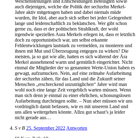
Weichenstellungen und Entscheidungen Beteiligten sowie
auch diejenigen, welche die Politik der sechzehn Merkel-
Jahre aktiv mitgetragen haben und dabei niemals müde
wurden, ihr Idol, aber auch sich selber bei jeder Gelegenheit
lange und leidenschaftlich zu beklatschen. Wer gibt schon
gerne zu, dass er der politischen Strahlkraft, der wohl
irgendwie speziellen Aura Merkels erlegen ist, dass er letztlich
doch zu opportunistisch war, um selbst erkannte
Fehlentwicklungen lautstark zu vermelden, zu monieren und
ihnen mit Mut und Überzeugung entgegen zu wirken? Die
meisten, ja so gut wie alle, hatten es sich während der Ära
Merkel ausnehmend warm und gemütlich eingerichtet. Nicht
einmal die Mitglieder der so genannten Werte-Union haben es
gewagt, aufzumucken. Nein, auf eine zeitnahe Aufarbeitung
der sechzehn zähen, für das Land und die Zukunft seiner
Menschen „erschreckend unzuträglichen“ Jahre wird man
wohl noch eine lange Zeit vergeblich warten müssen. Wenn
man sich denn je einmal zu einer ehrlichen, schonungslosen
Aufarbeitung durchringen sollte. – Nun aber müssen wir uns
vordringlich damit befassen, wie es mit unserem Land und
uns allen weitergehen könnte. Allzu gut schaut’s ja leider
nicht gerade aus…
S v B
25. September 2022
Antworten