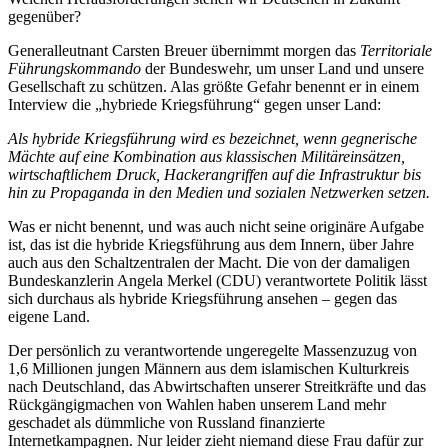
gegenüber?
Generalleutnant Carsten Breuer übernimmt morgen das
Territoriale
Führungskommando
der Bundeswehr, um unser Land und unsere
Gesellschaft zu schützen. Alas größte Gefahr benennt er in einem
Interview die „hybriede Kriegsführung“ gegen unser Land:
Als hybride Kriegsführung wird es bezeichnet, wenn gegnerische
Mächte auf eine Kombination aus klassischen Militäreinsätzen,
wirtschaftlichem Druck, Hackerangriffen auf die Infrastruktur bis
hin zu Propaganda in den Medien und sozialen Netzwerken setzen.
Was er nicht benennt, und was auch nicht seine originäre Aufgabe
ist, das ist die hybride Kriegsführung aus dem Innern, über Jahre
auch aus den Schaltzentralen der Macht. Die von der damaligen
Bundeskanzlerin Angela Merkel (CDU) verantwortete Politik lässt
sich durchaus als hybride Kriegsführung ansehen – gegen das
eigene Land.
Der persönlich zu verantwortende ungeregelte Massenzuzug von
1,6 Millionen jungen Männern aus dem islamischen Kulturkreis
nach Deutschland, das Abwirtschaften unserer Streitkräfte und das
Rückgängigmachen von Wahlen haben unserem Land mehr
geschadet als dümmliche von Russland finanzierte
Internetkampagnen. Nur leider zieht niemand diese Frau dafür zur