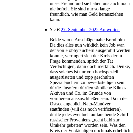
unser Freund und sie haben uns auch noch
nie befreit. Sie sind nur so lange
freundlich, wie man Geld herausziehen
kann.
S v B
27. September 2022
Antworten
Beide waren Anschläge nahe Bornholm.
Da dies alles nun wirklich kein Job war,
der von Hobbytauchern ausgeführt werden
konnte, verringert sich der Kreis der in
Frage kommenden, sprich der Tat
Verdächtigen, dann doch merklich. Denke,
dass solches ist nur von hochspeziell
ausgerüsteten und topp geschulten
Spezialtauchern zu bewerkstelligen sein
dürfte. Insofern dürften sämtliche Klima-
Aktiven und Co. im Grunde von
vornherein auszuschließen sein. Da in der
Ostsee angeblich Nato-Manöver
stattfinden (will das noch verifizieren),
dürfte jedes eventuell auftauchende Schiff
russischer Provenienz „recht bald zur
Umkehr gebeten“ worden sein. Was den
Kreis der Verdächtigen nochmals erheblich